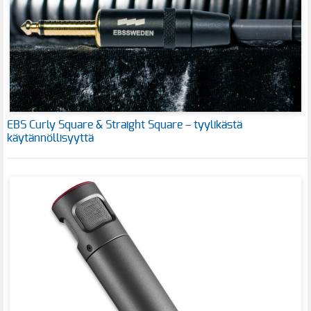
EBS Curly Square & Straight Square – tyylikästä
käytännöllisyyttä