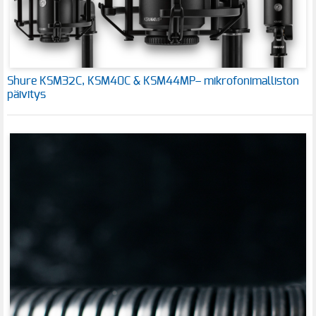
Shure KSM32C, KSM40C & KSM44MP– mikrofonimalliston
päivitys