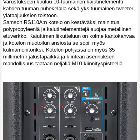
Varustukseen kuuluu 10-tuumainen kaiutinelementti
kahden tuuman puhekelalla sekä yksituumainen tweeter
ylätaajuuksien toistoon.
Samson RS110A:n kotelo on kestäväksi mainittua
polypropyleeniä ja kaiutinelementtejä suojaa metallinen
etuverkko. Kaiuttimen liikutteluun on kolme kantokahvaa
ja kotelon muotoilun ansiosta se sopii myös
kulmamonitoriksi. Kotelon pohjassa on myös 35
millimetrin jalustapaikka ja kiinteän asennuksen
mahdollisuus taataan neljällä M10-kiinnityspisteellä.