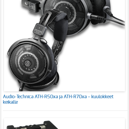
Audio-Technica ATH-R50xa ja ATH-R70xa – kuulokkeet
keikalle