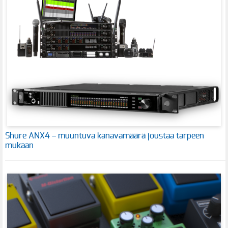
Shure ANX4 – muuntuva kanavamäärä joustaa tarpeen
mukaan