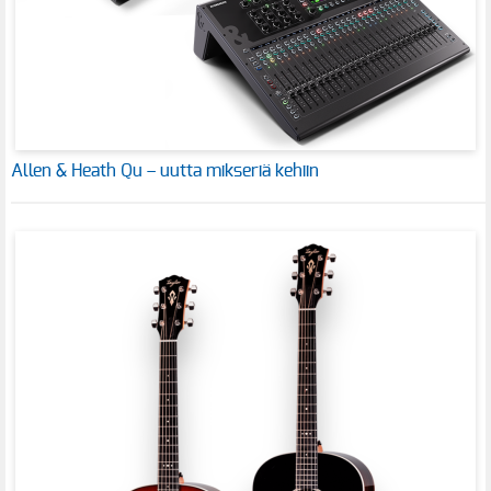
Allen & Heath Qu – uutta mikseriä kehiin