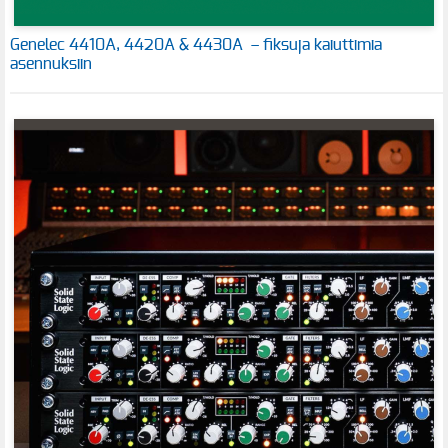
Genelec 4410A, 4420A & 4430A – fiksuja kaiuttimia
asennuksiin