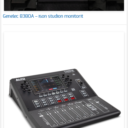
Genelec 8380A – ison studion monitorit