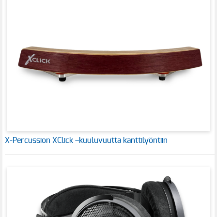
X-Percussion XClick –kuuluvuutta kanttilyöntiin