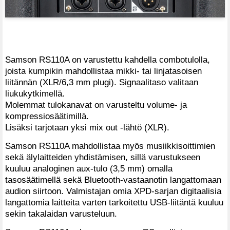
Samson RS110A on varustettu kahdella combotulolla,
joista kumpikin mahdollistaa mikki- tai linjatasoisen
liitännän (XLR/6,3 mm plugi). Signaalitaso valitaan
liukukytkimellä.
Molemmat tulokanavat on varusteltu volume- ja
kompressiosäätimillä.
Lisäksi tarjotaan yksi mix out -lähtö (XLR).
Samson RS110A mahdollistaa myös musiikkisoittimien
sekä älylaitteiden yhdistämisen, sillä varustukseen
kuuluu analoginen aux-tulo (3,5 mm) omalla
tasosäätimellä sekä Bluetooth-vastaanotin langattomaan
audion siirtoon. Valmistajan omia XPD-sarjan digitaalisia
langattomia laitteita varten tarkoitettu USB-liitäntä kuuluu
sekin takalaidan varusteluun.