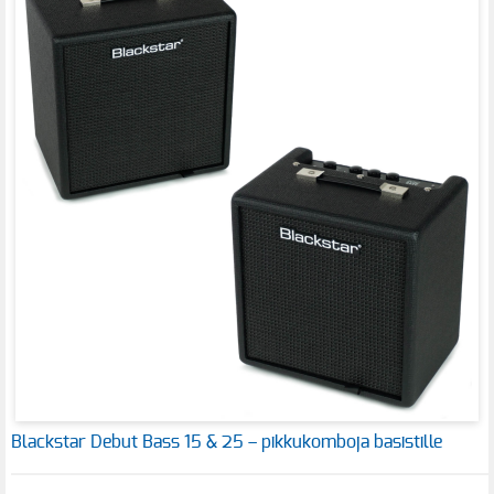
Blackstar Debut Bass 15 & 25 – pikkukomboja basistille