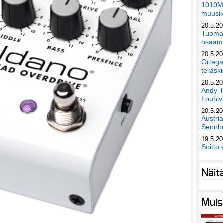
1010Mu
muusik
20.5.2
Tuomas
osaami
20.5.2
Ortega
teräski
20.5.2
Andy T
Louhivu
20.5.2
Austri
Sennhe
19.5.2
Soitto 
Näit
Muis