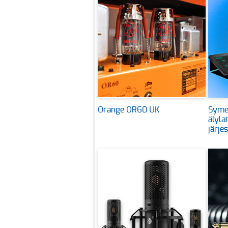
Orange OR60 UK
Symet
älyla
järje