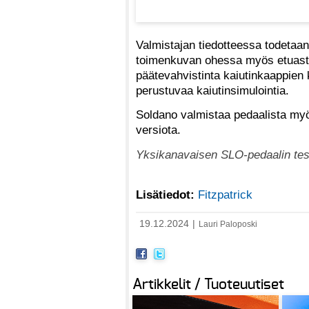
Valmistajan tiedotteessa todetaan
toimenkuvan ohessa myös etuastee
päätevahvistinta kaiutinkaappien 
perustuvaa kaiutinsimulointia.
Soldano valmistaa pedaalista myös
versiota.
Yksikanavaisen SLO-pedaalin test
Lisätiedot:
Fitzpatrick
19.12.2024
|
Lauri Paloposki
Artikkelit / Tuoteuutiset