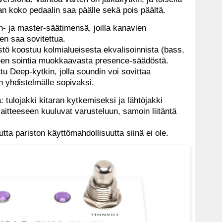
an koko pedaalin saa päälle sekä pois päältä.
- ja master-säätimensä, joilla kanavien
n saa sovitettua.
stö koostuu kolmialueisesta ekvalisoinnista (bass,
ueen sointia muokkaavasta presence-säädöstä.
ttu Deep-kytkin, jolla soundin voi sovittaa
en yhdistelmälle sopivaksi.
: tulojakki kitaran kytkemiseksi ja lähtöjakki
aitteeseen kuuluvat varusteluun, samoin liitäntä
tta pariston käyttömahdollisuutta siinä ei ole.