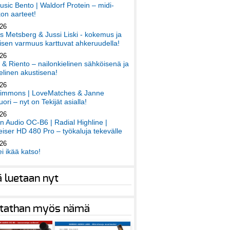
sic Bento | Waldorf Protein – midi-
on aarteet!
026
 Metsberg & Jussi Liski - kokemus ja
sen varmuus karttuvat ahkeruudella!
026
 & Riento – nailonkielinen sähköisenä ja
elinen akustisena!
026
immons | LoveMatches & Janne
ori – nyt on Tekijät asialla!
026
an Audio OC-B6 | Radial Highline |
iser HD 480 Pro – työkaluja tekevälle
026
ei ikää katso!
ä luetaan nyt
tathan myös nämä