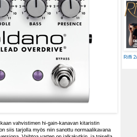
Riffi 
kaan vahvistimen hi-gain-kanavan kitaristin
 on siis tarjolla myös niin sanottu normaalikavana
siona. Vaihtoa varten on jalkakytkin, ja toisella