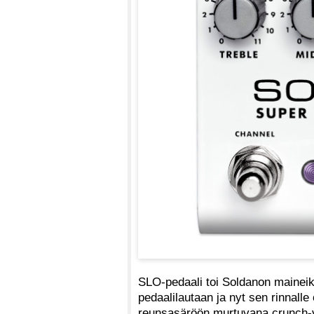
SLO-pedaali toi Soldanon maineik
pedaalilautaan ja nyt sen rinnalle
reunsasäröön murtuvana crunch-ver