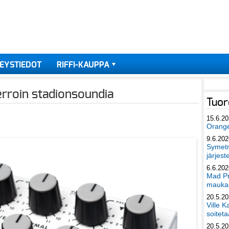
EYSTIEDOT
RIFFI-KAUPPA
erroin stadionsoundia
Tuor
15.6.2
Orang
9.6.202
Symetri
järjest
6.6.202
Mad Pr
maukas
20.5.2
Ville K
soiteta
20.5.2