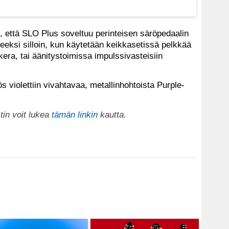
, että SLO Plus soveltuu perinteisen säröpedaalin
ksi silloin, kun käytetään keikkasetissä pelkkää
kera, tai äänitystoimissa impulssivasteisiin
 violettiin vivahtavaa, metallinhohtoista Purple-
in voit lukea
tämän linkin
kautta.