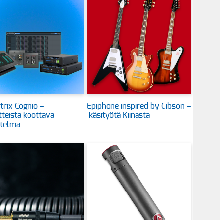
rix Cognio –
Epiphone inspired by Gibson –
itteista koottava
käsityötä Kiinasta
stelmä