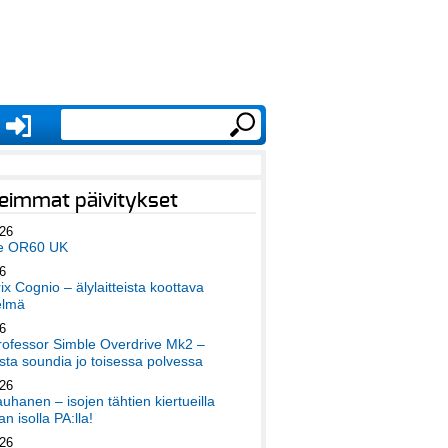
eimmat päivitykset
026
e OR60 UK
6
x Cognio – älylaitteista koottava
elmä
6
ofessor Simble Overdrive Mk2 –
ta soundia jo toisessa polvessa
026
auhanen – isojen tähtien kiertueilla
an isolla PA:lla!
026