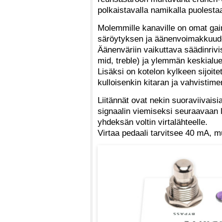
polkaistavalla namikalla puolesta
Molemmille kanaville on omat gain
säröytyksen ja äänenvoimakkuude
Äänenväriin vaikuttava säädinrivi
mid, treble) ja ylemmän keskial
Lisäksi on kotelon kylkeen sijoite
kulloisenkin kitaran ja vahvistim
Liitännät ovat nekin suoraviivaisia
signaalin viemiseksi seuraavaan l
yhdeksän voltin virtalähteelle.
Virtaa pedaali tarvitsee 40 mA, mu