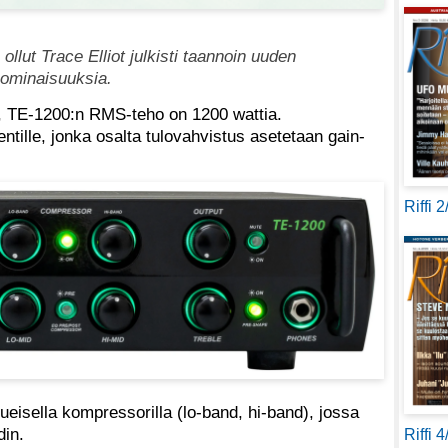
llut Trace Elliot julkisti taannoin uuden
a ominaisuuksia.
o, TE-1200:n RMS-teho on 1200 wattia.
ntille, jonka osalta tulovahvistus asetetaan gain-
Riffi 
eisella kompressorilla (lo-band, hi-band), jossa
din.
Riffi 