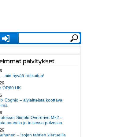
eimmat päivitykset
6
– niin hyvää hiilikuitua!
026
e OR60 UK
6
x Cognio – älylaitteista koottava
elmä
6
ofessor Simble Overdrive Mk2 –
ta soundia jo toisessa polvessa
026
auhanen – isojen tähtien kiertueilla