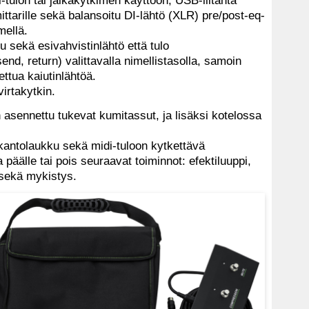
mittarille sekä balansoitu DI-lähtö (XLR) pre/post-eq-
imellä.
 sekä esivahvistinlähtö että tulo
end, return) valittavalla nimellistasolla, samoin
ettua kaiutinlähtöä.
 virtakytkin.
 asennettu tukevat kumitassut, ja lisäksi kotelossa
antolaukku sekä midi-tuloon kytkettävä
a päälle tai pois seuraavat toiminnot: efektiluuppi,
 sekä mykistys.