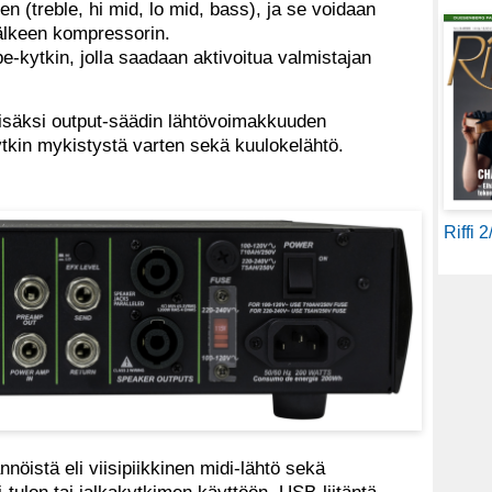
en (treble, hi mid, lo mid, bass), ja se voidaan
 jälkeen kompressorin.
e-kytkin, jolla saadaan aktivoitua valmistajan
isäksi output-säädin lähtövoimakkuuden
tkin mykistystä varten sekä kuulokelähtö.
Riffi 
nnöistä eli viisipiikkinen midi-lähtö sekä
-tulon tai jalkakytkimen käyttöön, USB-liitäntä