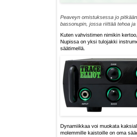
Peaveyn omistuksessa jo pitkään o
bassonupin, jossa riittää tehoa j
Kuten vahvistimen nimikin kerto
Nupissa on yksi tulojakki instrume
säätimellä.
Dynamiikkaa voi muokata kaksialu
molemmille kaistoille on oma sää