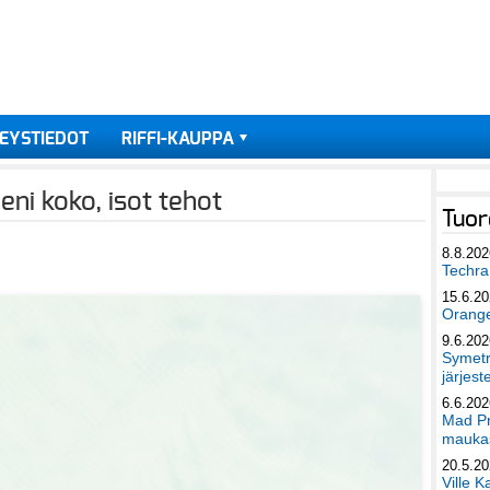
EYSTIEDOT
RIFFI-KAUPPA
eni koko, isot tehot
Tuor
8.8.202
Techra 
15.6.2
Orang
9.6.202
Symetri
järjest
6.6.202
Mad Pr
maukas
20.5.2
Ville K