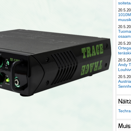
soiteta
20.5.2
1010Mu
muusik
20.5.2
Tuomas
osaami
20.5.2
Ortega
teräski
20.5.2
Andy T
Louhivu
20.5.2
Austri
Sennhe
Näit
Techra 
Muis