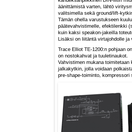
äänittämistä varten, lähtö viritys
valitsimella sekä ground/lift-kytk
Tämän ohella varustukseen kuuluu
päätevahvistimelle, efektilenkki (s
kuin kaksi speakon-jakeilla toteut
Lisäksi on liitäntä virtajohdolle ja
Trace Elliot TE-1200:n pohjaan on
on nostokahvat ja tuuletinaukot.
Vahvistimen mukana toimitetaan k
jalkakytkin, jolla voidaan polkaist
pre-shape-toiminto, kompressori