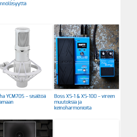
nnöllisyyttä
ha YCM705 – sisältöä
Boss XS-1 & XS-100 – vireen
tamaan
muutoksia ja
keinoharmonioita