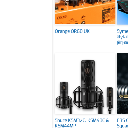
Orange OR60 UK
Symet
älyla
järje
Shure KSM32C, KSM40C &
EBS C
KSM44MP–
Squar