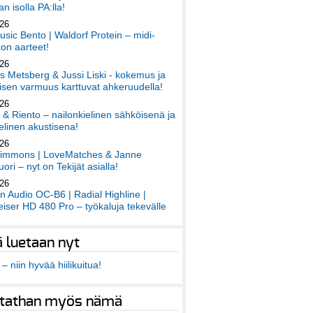
an isolla PA:lla!
026
sic Bento | Waldorf Protein – midi-
on aarteet!
026
 Metsberg & Jussi Liski - kokemus ja
sen varmuus karttuvat ahkeruudella!
026
 & Riento – nailonkielinen sähköisenä ja
elinen akustisena!
026
immons | LoveMatches & Janne
ori – nyt on Tekijät asialla!
026
an Audio OC-B6 | Radial Highline |
iser HD 480 Pro – työkaluja tekevälle
ä luetaan nyt
– niin hyvää hiilikuitua!
tathan myös nämä