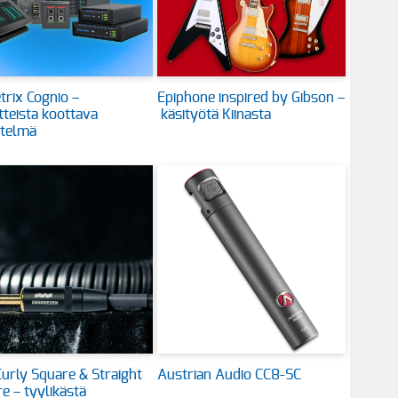
rix Cognio –
Epiphone inspired by Gibson –
itteista koottava
käsityötä Kiinasta
stelmä
urly Square & Straight
Austrian Audio CC8-SC
e – tyylikästä