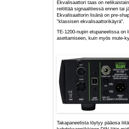
Ekvalisaattori taas on nelikaistain
reitittää signaalitiessä ennen tai
Ekvalisaattorin lisänä on pre-shap
”klassisen ekvalisaattorikäyrä”.
TE-1200-nupin etupaneelissa on l
asettamiseen, kuin myös mute-ky
Takapaneelista löytyy pääosa liitä
kahdeksanpiikkinen DIN-liitin midi