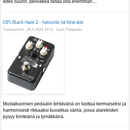
edes suurin, peliväkeä taitaa olla enemmän…
EBS Black Haze 2 - bassolle tai kitaralle
Tuoteuutiset
26.4.2024 19:11
Lauri Paloposki
Mustakuorisen pedaalin tehtävänä on tuottaa kermaiseksi ja
harmonisesti rikkaaksi kuvailtua säröä, jossa alarekisteri
pysyy kiinteänä ja tymäkkänä.