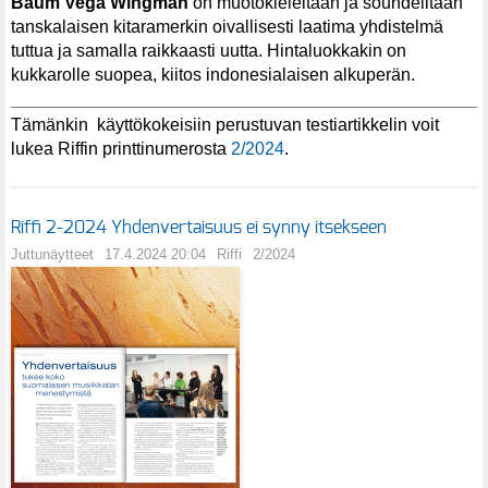
Baum Vega
Wingman
on muotokieleltään ja soundeiltaan
tanskalaisen kitaramerkin oivallisesti laatima yhdistelmä
tuttua ja samalla raikkaasti uutta. Hintaluokkakin on
kukkarolle suopea, kiitos indonesialaisen alkuperän.
Tämänkin käyttökokeisiin perustuvan testiartikkelin voit
lukea Riffin printtinumerosta
2/2024
.
Riffi 2-2024 Yhdenvertaisuus ei synny itsekseen
Juttunäytteet
17.4.2024 20:04
Riffi
2/2024