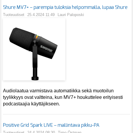
Shure MV7+ – parempia tuloksia helpommalla, lupaa Shure
Tuoteuutiset
25.4.2024 11:49
Lauri Paloposki
Audiolaatua varmistava automatiikka sekä muotoilun
tyylikkyys ovat valtteina, kun MV7+ houkuttelee erityisesti
podcastaajia käyttäjikseen.
Positive Grid Spark LIVE – mallintava pikku-PA
Tuoteuutiset
24.4.2024 08:30
Timo Östman