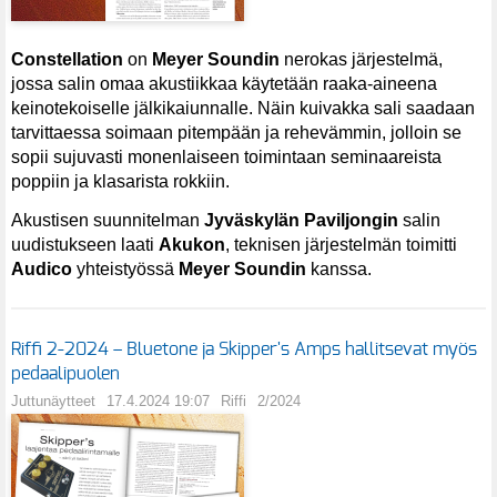
Constellation
on
Meyer Soundin
nerokas järjestelmä,
jossa salin omaa akustiikkaa käytetään raaka-aineena
keinotekoiselle jälkikaiunnalle. Näin kuivakka sali saadaan
tarvittaessa soimaan pitempään ja rehevämmin, jolloin se
sopii sujuvasti monenlaiseen toimintaan seminaareista
poppiin ja klasarista rokkiin.
Akustisen suunnitelman
Jyväskylän Paviljongin
salin
uudistukseen laati
Akukon
, teknisen järjestelmän toimitti
Audico
yhteistyössä
Meyer Soundin
kanssa.
Riffi 2-2024 – Bluetone ja Skipper's Amps hallitsevat myös
pedaalipuolen
Juttunäytteet
17.4.2024 19:07
Riffi
2/2024