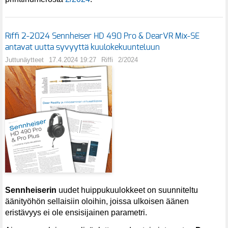
Riffi 2-2024 Sennheiser HD 490 Pro & DearVR Mix-SE
antavat uutta syvyyttä kuulokekuunteluun
Juttunäytteet
17.4.2024 19:27
Riffi
2/2024
Sennheiserin
uudet huippukuulokkeet
on suunniteltu
äänityöhön sellaisiin oloihin, joissa ulkoisen äänen
eristävyys ei ole ensisijainen parametri.