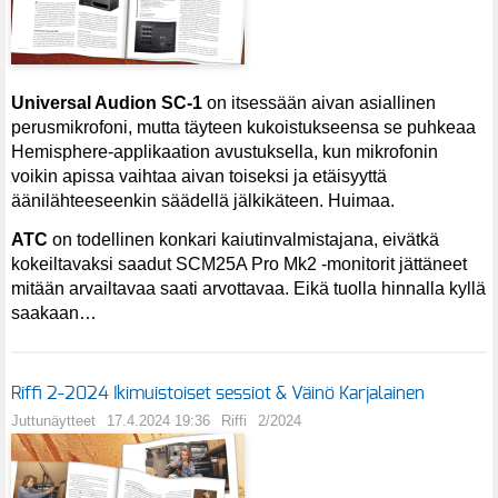
Universal Audion SC-1
on itsessään aivan asiallinen
perusmikrofoni, mutta täyteen kukoistukseensa se puhkeaa
Hemisphere-applikaation avustuksella, kun mikrofonin
voikin apissa vaihtaa aivan toiseksi ja etäisyyttä
äänilähteeseenkin säädellä jälkikäteen. Huimaa.
ATC
on todellinen konkari kaiutinvalmistajana, eivätkä
kokeiltavaksi saadut SCM25A Pro Mk2 -monitorit jättäneet
mitään arvailtavaa saati arvottavaa. Eikä tuolla hinnalla kyllä
saakaan…
Riffi 2-2024 Ikimuistoiset sessiot & Väinö Karjalainen
Juttunäytteet
17.4.2024 19:36
Riffi
2/2024