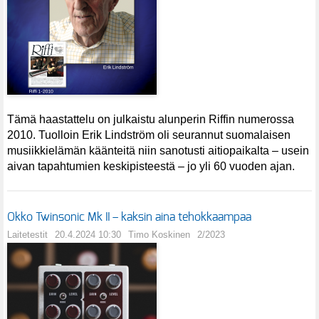
Tämä haastattelu on julkaistu alunperin Riffin numerossa
2010. Tuolloin Erik Lindström oli seurannut suomalaisen
musiikkielämän käänteitä niin sanotusti aitiopaikalta – usein
aivan tapahtumien keskipisteestä – jo yli 60 vuoden ajan.
Okko Twinsonic Mk II – kaksin aina tehokkaampaa
Laitetestit
20.4.2024 10:30
Timo Koskinen
2/2023