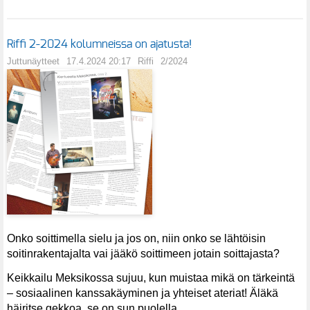
Riffi 2-2024 kolumneissa on ajatusta!
Juttunäytteet
17.4.2024 20:17
Riffi
2/2024
Onko soittimella sielu ja jos on, niin onko se lähtöisin
soitinrakentajalta vai jääkö soittimeen jotain soittajasta?
Keikkailu Meksikossa sujuu, kun muistaa mikä on tärkeintä
– sosiaalinen kanssakäyminen ja yhteiset ateriat! Äläkä
häiritse gekkoa, se on sun puolella…