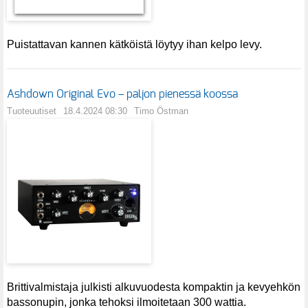
Puistattavan kannen kätköistä löytyy ihan kelpo levy.
Ashdown Original Evo – paljon pienessä koossa
Tuoteuutiset
18.4.2024 08:30
Timo Östman
Brittivalmistaja julkisti alkuvuodesta kompaktin ja kevyehkön
bassonupin, jonka tehoksi ilmoitetaan 300 wattia.