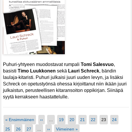
Puhuri-yhtyeen muodostavat rumpali
Tomi Salesvuo
,
basisti
Timo Luukkonen
sekä
Lauri Schreck
, bändin
laulaja-kitaristi. Puhuri julkaisi juuri uuden levyn, ja lisäksi
Schreck on opetustyönsä ohessa kirjoittanut niin ikään juuri
julkaistun, perusteellisen kitaransoiton oppikirjan. Siinäpä
syytä kerrakseen haastattelulle.
« Ensimmäinen
‹‹
…
19
20
21
22
23
24
25
26
27
…
››
Viimeinen »