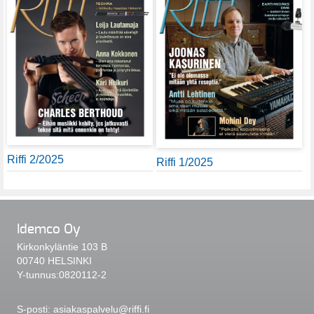
Riffi 2/2025
Riffi 1/2025
Idemco Oy
Kirkonkyläntie 103 B
00740 HELSINKI
Y-tunnus:0820112-2
S-posti:
asiakaspalvelu@riffi.fi