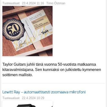
Tuoteuutiset
23.4.2024 11:16
Timo Östman
Taylor Guitars juhlii tänä vuonna 50-vuotista matkaansa
kitaravalmistajana. Sen kunniaksi on julkistettu kymmenen
soittimen mallisto.
Lewitt Ray – automaattisesti zoomaava mikrofoni
Tuoteuutiset
22.4.2024 10:29