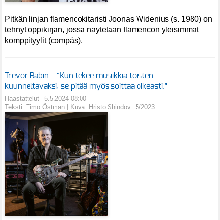
Pitkän linjan flamencokitaristi Joonas Widenius (s. 1980) on
tehnyt oppikirjan, jossa näytetään flamencon yleisimmät
komppityylit (compás).
Trevor Rabin – ”Kun tekee musiikkia toisten
kuunneltavaksi, se pitää myös soittaa oikeasti.”
Haastattelut
5.5.2024 08:00
Teksti: Timo Östman | Kuva: Hristo Shindov
5/2023