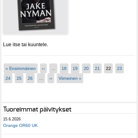
Lue itse tai kuuntele.
« Ensimmäinen
‹‹
…
18
19
20
21
22
23
24
25
26
…
››
Viimeinen »
Tuoreimmat päivitykset
15.6.2026
Orange OR60 UK