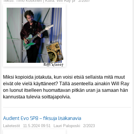
Teksti: Timo Koskinen | Kuva: Will Ray pr
2/2007
Miksi kopioida jotakuta, kun voisi etsiä sellaista mitä muut
eivät ole vielä käyttäneet? Tällä asenteella ainakin Will Ray
on luonut itselleen huomattavan pitkän uran ja samaan hän
kannustaa tulevia soittajapolvia.
Audient Evo SP8 – fiksuja lisäkanavia
Laitetestit
11.5.2024 09:51
Lauri Paloposki
2/2023