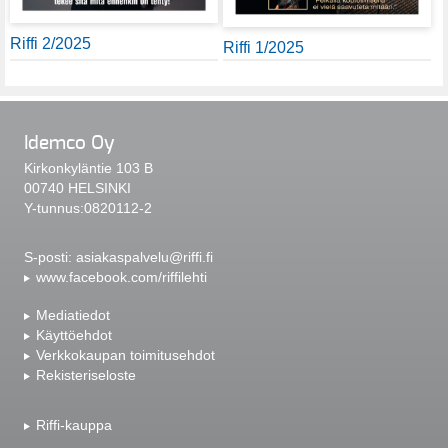
Riffi 2/2025
Riffi 1/2025
Idemco Oy
Kirkonkyläntie 103 B
00740 HELSINKI
Y-tunnus:0820112-2
S-posti:
asiakaspalvelu@riffi.fi
www.facebook.com/riffilehti
Mediatiedot
Käyttöehdot
Verkkokaupan toimitusehdot
Rekisteriseloste
Riffi-kauppa