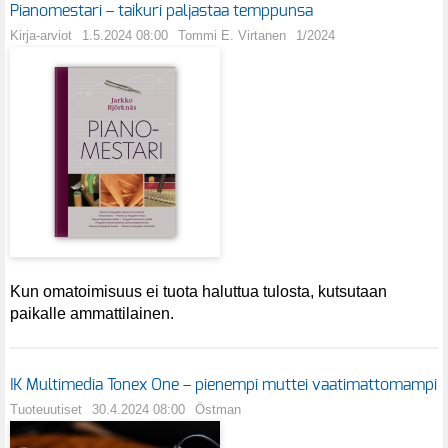
Pianomestari – taikuri paljastaa temppunsa
Kirja-arviot
1.5.2024 08:00
Tommi E. Virtanen
1/2024
Kun omatoimisuus ei tuota haluttua tulosta, kutsutaan
paikalle ammattilainen.
IK Multimedia Tonex One – pienempi muttei vaatimattomampi
Tuoteuutiset
30.4.2024 08:00
Östman