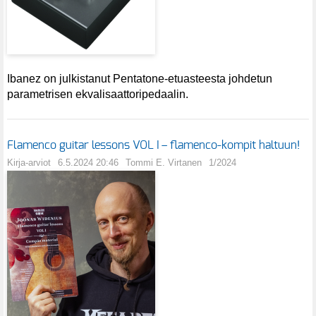
Ibanez on julkistanut Pentatone-etuasteesta johdetun
parametrisen ekvalisaattoripedaalin.
Flamenco guitar lessons VOL I – flamenco-kompit haltuun!
Kirja-arviot
6.5.2024 20:46
Tommi E. Virtanen
1/2024