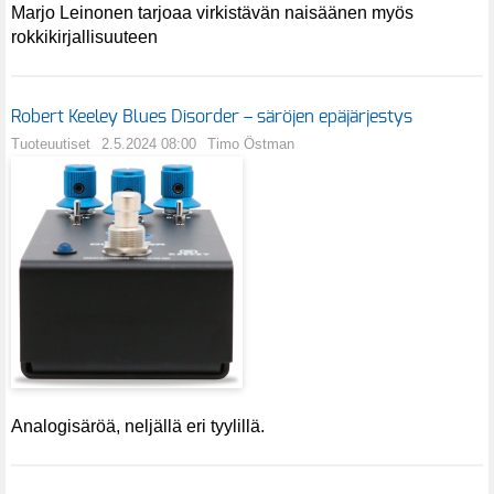
Marjo Leinonen tarjoaa virkistävän naisäänen myös
rokkikirjallisuuteen
Robert Keeley Blues Disorder – säröjen epäjärjestys
Tuoteuutiset
2.5.2024 08:00
Timo Östman
Analogisäröä, neljällä eri tyylillä.