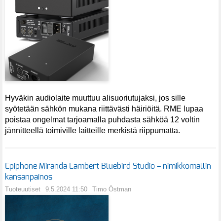
Hyväkin audiolaite muuttuu alisuoriutujaksi, jos sille
syötetään sähkön mukana riittävästi häiriöitä. RME lupaa
poistaa ongelmat tarjoamalla puhdasta sähköä 12 voltin
jännitteellä toimiville laitteille merkistä riippumatta.
Epiphone Miranda Lambert Bluebird Studio – nimikkomallin
kansanpainos
Tuoteuutiset
9.5.2024 11:50
Timo Östman