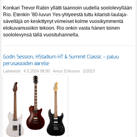
Konkari Trevor Rabin yllätti taannoin uudella soololevyllään
Rio. Etenkin ’80-luvun Yes-yhtyeestä tuttu kitaristi-laulaja-
säveltäjä on keskittynyt viimeiset kolme vuosikymmentä
elokuvamusiikin tekoon. Rio onkin vasta hänen toinen
soololevynsä tällä vuosituhannella.
Godin Session, HStadium HT & Summit Classic – paluu
perusasioiden äärelle
Laitetestit
4.5.2024 08:00
Anssi Eriksson
2/2023