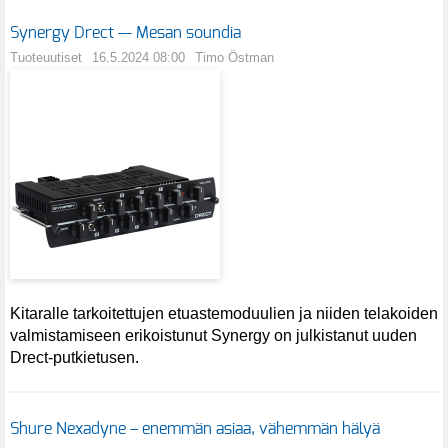
Synergy Drect –- Mesan soundia
Tuoteuutiset
16.5.2024 08:00
Timo Östman
Kitaralle tarkoitettujen etuastemoduulien ja niiden telakoiden
valmistamiseen erikoistunut Synergy on julkistanut uuden
Drect-putkietusen.
Shure Nexadyne – enemmän asiaa, vähemmän hälyä