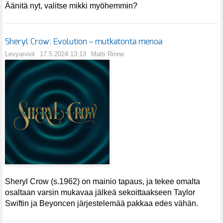
Äänitä nyt, valitse mikki myöhemmin?
Sheryl Crow: Evolution – mutkatonta menoa
Levyarviot
17.5.2024 13:13
Matti Rinne
Sheryl Crow (s.1962) on mainio tapaus, ja tekee omalta
osaltaan varsin mukavaa jälkeä sekoittaakseen Taylor
Swiftin ja Beyoncen järjestelemää pakkaa edes vähän.