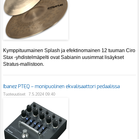
Kymppituumainen Splash ja efektinomainen 12 tuuman Ciro
Stax -yhdistelmäpelti ovat Sabianin uusimmat lisäykset
Stratus-mallistoon.
Ibanez PTEQ – monipuolinen ekvalisaattori pedaalissa
Tuoteuutiset
7.5.2024 09:40