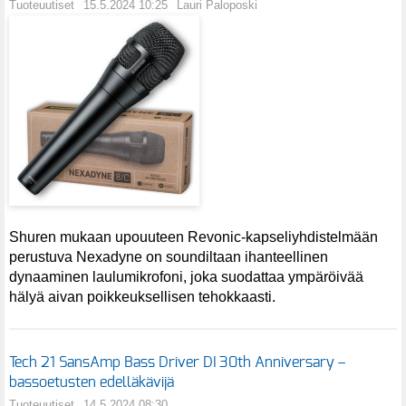
Tuoteuutiset
15.5.2024 10:25
Lauri Paloposki
Shuren mukaan upouuteen Revonic-kapseliyhdistelmään
perustuva Nexadyne on soundiltaan ihanteellinen
dynaaminen laulumikrofoni, joka suodattaa ympäröivää
hälyä aivan poikkeuksellisen tehokkaasti.
Tech 21 SansAmp Bass Driver DI 30th Anniversary –
bassoetusten edelläkävijä
Tuoteuutiset
14.5.2024 08:30