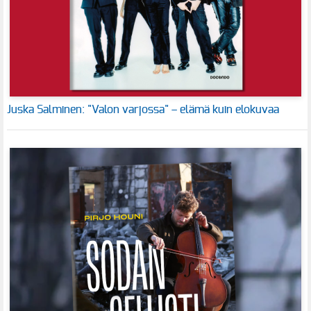
Juska Salminen: "Valon varjossa" – elämä kuin elokuvaa