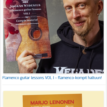
Flamenco guitar lessons VOL I – flamenco-kompit haltuun!