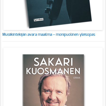
Musiikintekijän avara maailma – monipuolinen yleisopas