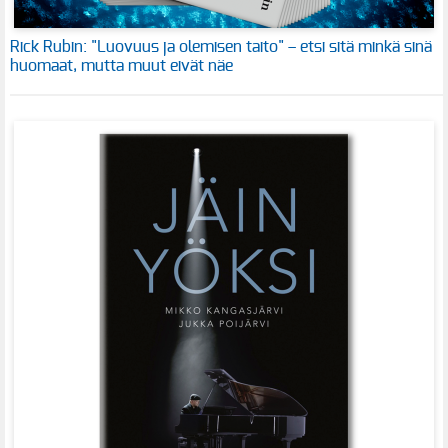
Rick Rubin: "Luovuus ja olemisen taito" – etsi sitä minkä sinä
huomaat, mutta muut eivät näe