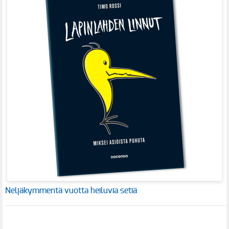
Neljäkymmentä vuotta heiluvia setiä