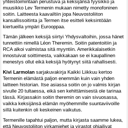
yhteistoimintaan perustuva ja keksijänsä fyysikko ja
muusikko Lev Termenin mukaan nimetty monofoninen
soitin. Laitteesta kaavailtiin jopa Neuvostoliiton
kansallissoitinta ja Termen itse esitteli keksintöään
kiertueilla ympäri Eurooppaa.
Tämän jälkeen keksijä siirtyi Yhdysvaltoihin, jossa hänet
tunnettiin nimellä Léon Theremin. Soitin patentoitiin ja
RCA alkoi valmistaa sitä myyntiin. Amerikkalaisetkin
innostuivat soittimesta, vaikkakaan se ei kaupallinen
menestys ollut eikä keksijä hyötynyt siitä rahallisesti.
Kivi Larmolan
sarjakuvakirja Kaikki Liikkuu kertoo
Termenin elämästä paljon enemmän kuin vain yhden
laitteen historian. Itse asiassa soitin on jo valmis kirjan
sivulle 20 tultaessa, eikä sen kehittämisestä ole tarinaa
tässä. Kirjassakin soitin theremin on vain sivuosassa,
vaikka keksijänsä elämän myöhemmille suuntaviivoille
sillä kuitenkin oli keskeinen vaikutus.
Termenille tapahtui paljon, mutta kirjasta saamme lukea,
että Neuvostoliiton virkamiehet ja virastot ohjailivat