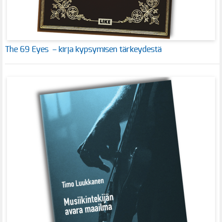
The 69 Eyes – kirja kypsymisen tärkeydestä