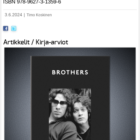
ISBN 978-9627-3-1359-6
3.6.2024
|
Timo Koskinen
Artikkelit / Kirja-arviot