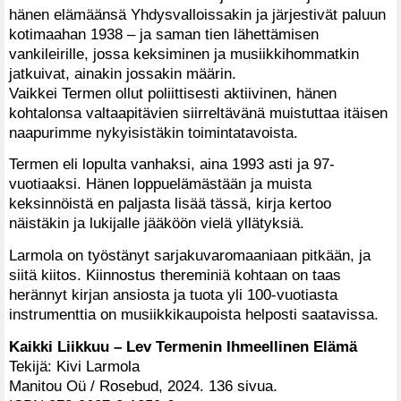
hänen elämäänsä Yhdysvalloissakin ja järjestivät paluun
kotimaahan 1938 – ja saman tien lähettämisen
vankileirille, jossa keksiminen ja musiikkihommatkin
jatkuivat, ainakin jossakin määrin.
Vaikkei Termen ollut poliittisesti aktiivinen, hänen
kohtalonsa valtaapitävien siirreltävänä muistuttaa itäisen
naapurimme nykyisistäkin toimintatavoista.
Termen eli lopulta vanhaksi, aina 1993 asti ja 97-
vuotiaaksi. Hänen loppuelämästään ja muista
keksinnöistä en paljasta lisää tässä, kirja kertoo
näistäkin ja lukijalle jääköön vielä yllätyksiä.
Larmola on työstänyt sarjakuvaromaaniaan pitkään, ja
siitä kiitos. Kiinnostus thereminiä kohtaan on taas
herännyt kirjan ansiosta ja tuota yli 100-vuotiasta
instrumenttia on musiikkikaupoista helposti saatavissa.
Kaikki Liikkuu – Lev Termenin Ihmeellinen Elämä
Tekijä: Kivi Larmola
Manitou Oü / Rosebud, 2024. 136 sivua.