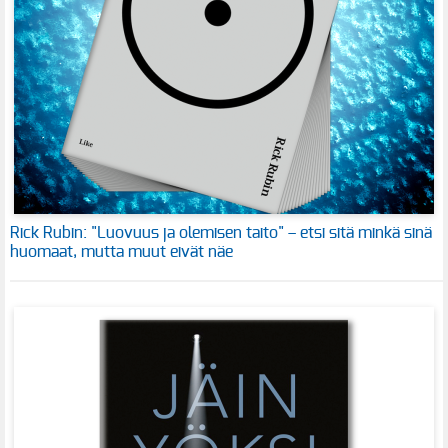
Rick Rubin: "Luovuus ja olemisen taito" – etsi sitä minkä sinä
huomaat, mutta muut eivät näe