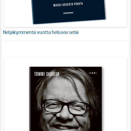
Neljäkymmentä vuotta heiluvia setiä