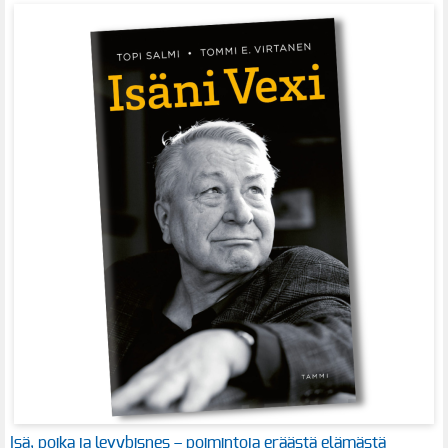
Isä, poika ja levybisnes – poimintoja eräästä elämästä