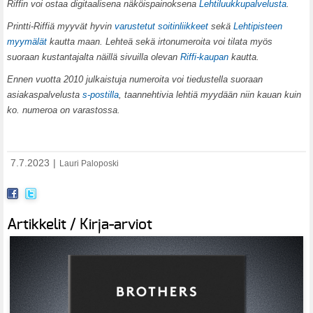
Riffin voi ostaa digitaalisena näköispainoksena
Lehtiluukkupalvelusta
.
Printti-Riffiä myyvät hyvin
varustetut soitinliikkeet
sekä
Lehtipisteen
myymälät
kautta maan. Lehteä sekä irtonumeroita voi tilata myös
suoraan kustantajalta näillä sivuilla olevan
Riffi-kaupan
kautta.
Ennen vuotta 2010 julkaistuja numeroita voi tiedustella suoraan
asiakaspalvelusta
s-postilla
, taannehtivia lehtiä myydään niin kauan kuin
ko. numeroa on varastossa.
7.7.2023
|
Lauri Paloposki
Artikkelit / Kirja-arviot