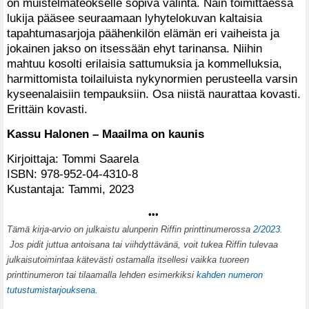
on muistelmateokselle sopiva valinta. Näin toimittaessa
lukija pääsee seuraamaan lyhytelokuvan kaltaisia
tapahtumasarjoja päähenkilön elämän eri vaiheista ja
jokainen jakso on itsessään ehyt tarinansa. Niihin
mahtuu kosolti erilaisia sattumuksia ja kommelluksia,
harmittomista toilailuista nykynormien perusteella varsin
kyseenalaisiin tempauksiin. Osa niistä naurattaa kovasti.
Erittäin kovasti.
Kassu Halonen – Maailma on kaunis
Kirjoittaja: Tommi Saarela
ISBN: 978-952-04-4310-8
Kustantaja: Tammi, 2023
•••
T
ämä kirja-arvio on julkaistu alunperin Riffin printtinumerossa
2/2023
.
Jos pidit juttua antoisana tai viihdyttävänä, voit tukea Riffin tulevaa
julkaisutoimintaa kätevästi ostamalla itsellesi vaikka tuoreen
printtinumeron tai tilaamalla lehden esimerkiksi
kahden numeron
tutustumistarjouksena.