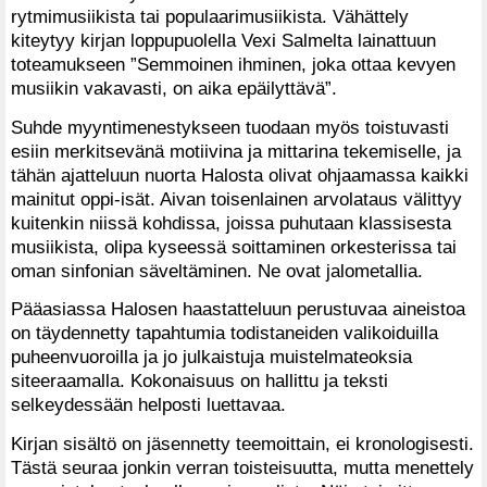
rytmimusiikista tai populaarimusiikista. Vähättely
kiteytyy kirjan loppupuolella Vexi Salmelta lainattuun
toteamukseen ”Semmoinen ihminen, joka ottaa kevyen
musiikin vakavasti, on aika epäilyttävä”.
Suhde myyntimenestykseen tuodaan myös toistuvasti
esiin merkitsevänä motiivina ja mittarina tekemiselle, ja
tähän ajatteluun nuorta Halosta olivat ohjaamassa kaikki
mainitut oppi-isät. Aivan toisenlainen arvolataus välittyy
kuitenkin niissä kohdissa, joissa puhutaan klassisesta
musiikista, olipa kyseessä soittaminen orkesterissa tai
oman sinfonian säveltäminen. Ne ovat jalometallia.
Pääasiassa Halosen haastatteluun perustuvaa aineistoa
on täydennetty tapahtumia todistaneiden valikoiduilla
puheenvuoroilla ja jo julkaistuja muistelmateoksia
siteeraamalla. Kokonaisuus on hallittu ja teksti
selkeydessään helposti luettavaa.
Kirjan sisältö on jäsennetty teemoittain, ei kronologisesti.
Tästä seuraa jonkin verran toisteisuutta, mutta menettely