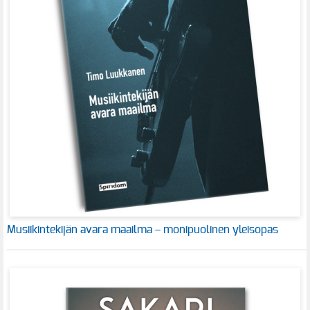
Musiikintekijän avara maailma – monipuolinen yleisopas