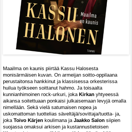
Maailma on kaunis piirtää Kassu Halosesta
monisärmäisen kuvan. On armeijan soitto-oppilaana
perustaitonsa hankkinut ja klassisessa orkesterissa
huilua työkseen soittanut hahmo. Ja toisaalta
kunnianhimoinen rock-urkuri, joka
Kirkan
yhtyeessä
aikansa soitettuaan ponkaisi julkaisemaan levyjä omalla
nimellään. Sekä vielä satumaisen nopea ja
uskomattoman tuottelias säveltäjä/sovittaja/tuotta- ja,
joka
Toivo Kärjen
koulimana ja
Jaakko Salon
siipien
suojassa omaksui arkisen ja kustannustietoisen