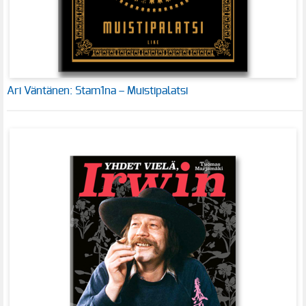
Ari Väntänen: Stam1na – Muistipalatsi