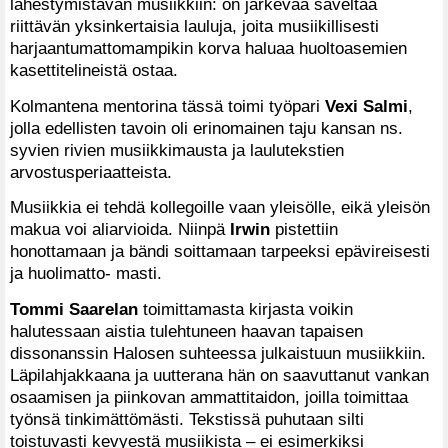
lähestymistavan musiikkiin: on järkevää säveltää
riittävän yksinkertaisia lauluja, joita musiikillisesti
harjaantumattomampikin korva haluaa huoltoasemien
kasettitelineistä ostaa.
Kolmantena mentorina tässä toimi työpari
Vexi Salmi
,
jolla edellisten tavoin oli erinomainen taju kansan ns.
syvien rivien musiikkimausta ja laulutekstien
arvostusperiaatteista.
Musiikkia ei tehdä kollegoille vaan yleisölle, eikä yleisön
makua voi aliarvioida. Niinpä
Irwin
pistettiin
honottamaan ja bändi soittamaan tarpeeksi epävireisesti
ja huolimatto- masti.
Tommi Saarelan
toimittamasta kirjasta voikin
halutessaan aistia tulehtuneen haavan tapaisen
dissonanssin Halosen suhteessa julkaistuun musiikkiin.
Läpilahjakkaana ja uutterana hän on saavuttanut vankan
osaamisen ja piinkovan ammattitaidon, joilla toimittaa
työnsä tinkimättömästi. Tekstissä puhutaan silti
toistuvasti kevyestä musiikista – ei esimerkiksi