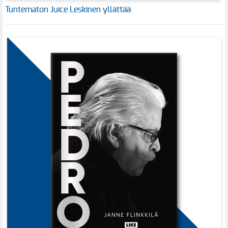
Tuntematon Juice Leskinen yllättää