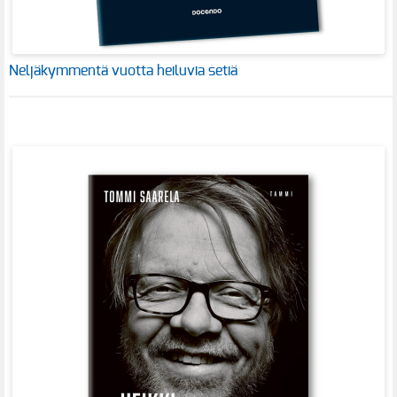
Neljäkymmentä vuotta heiluvia setiä