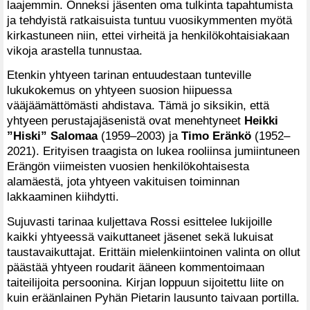
laajemmin. Onneksi jäsenten oma tulkinta tapahtumista
ja tehdyistä ratkaisuista tuntuu vuosikymmenten myötä
kirkastuneen niin, ettei virheitä ja henkilökohtaisiakaan
vikoja arastella tunnustaa.
Etenkin yhtyeen tarinan entuudestaan tunteville
lukukokemus on yhtyeen suosion hiipuessa
vääjäämättömästi ahdistava. Tämä jo siksikin, että
yhtyeen perustajajäsenistä ovat menehtyneet
Heikki
”Hiski” Salomaa
(1959–2003) ja
Timo Eränkö
(1952–
2021). Erityisen traagista on lukea rooliinsa jumiintuneen
Erängön viimeisten vuosien henkilökohtaisesta
alamäestä, jota yhtyeen vakituisen toiminnan
lakkaaminen kiihdytti.
Sujuvasti tarinaa kuljettava Rossi esittelee lukijoille
kaikki yhtyeessä vaikuttaneet jäsenet sekä lukuisat
taustavaikuttajat. Erittäin mielenkiintoinen valinta on ollut
päästää yhtyeen roudarit ääneen kommentoimaan
taiteilijoita persoonina. Kirjan loppuun sijoitettu liite on
kuin eräänlainen Pyhän Pietarin lausunto taivaan portilla.