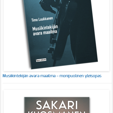
Musiikintekijän avara maailma – monipuolinen yleisopas