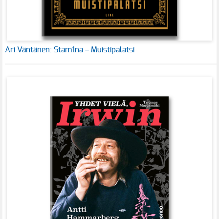
Ari Väntänen: Stam1na – Muistipalatsi