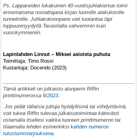
Ps. Lappareiden lokakuinen 40-vuotisjuhlakiertue toimi
erinomaisena nostattajana kirjan luomille alakuloisille
tunnelmille. Juhlakokoonpano veti tuotantoa läpi
loppuunmyydyllä Tavastialla vahvemmin kuin
vuosikymmeniin.
Lapinlahden Linnut – Miksei asioista puhuta
Toimittaja: Timo Rossi
Kustantaja: Docendo (2023)
Tämä artikkeli on julkaistu alunperin Riffin
printtinumerossa
6/2023
.
Jos pidät tällaisia juttuja hyödyllisinä tai viihdyttävinä,
voit tukea Riffin tulevaa julkaisutoimintaa kätevästi
ostamalla itsellesi vaikka tuoreen printtinumeron tai
tilaamalla lehden esimerkiksi
kahden numeron
tutustumistarjouksena.