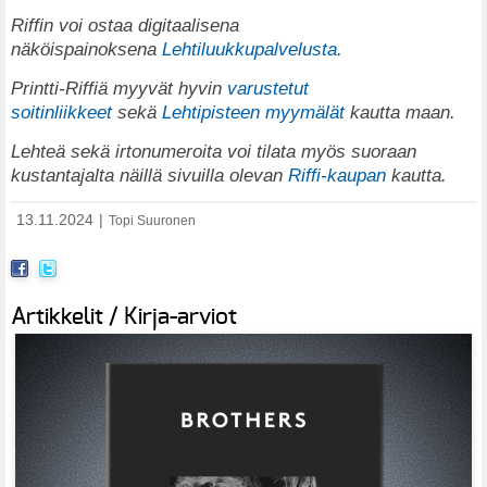
Riffin voi ostaa digitaalisena
näköispainoksena
Lehtiluukkupalvelusta
.
Printti-Riffiä myyvät hyvin
varustetut
soitinliikkeet
sekä
Lehtipisteen myymälät
kautta maan.
Lehteä sekä irtonumeroita voi tilata myös suoraan
kustantajalta näillä sivuilla olevan
Riffi-kaupan
kautta.
13.11.2024
|
Topi Suuronen
Artikkelit / Kirja-arviot