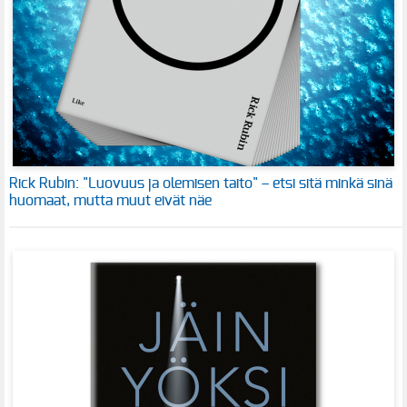
Rick Rubin: "Luovuus ja olemisen taito" – etsi sitä minkä sinä
huomaat, mutta muut eivät näe