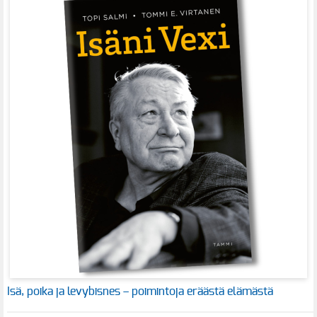
Isä, poika ja levybisnes – poimintoja eräästä elämästä