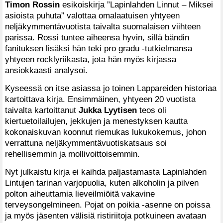
Timon Rossin
esikoiskirja ”Lapinlahden Linnut – Miksei
asioista puhuta” valottaa omalaatuisen yhtyeen
neljäkymmentävuotista taivalta suomalaisen viihteen
parissa. Rossi tuntee aiheensa hyvin, sillä bändin
fanituksen lisäksi hän teki pro gradu -tutkielmansa
yhtyeen rocklyriikasta, jota hän myös kirjassa
ansiokkaasti analysoi.
Kyseessä on itse asiassa jo toinen Lappareiden historiaa
kartoittava kirja. Ensimmäinen, yhtyeen 20 vuotista
taivalta kartoittanut
Jukka Lyytisen
teos oli
kiertuetoilailujen, jekkujen ja menestyksen kautta
kokonaiskuvan koonnut riemukas lukukokemus, johon
verrattuna neljäkymmentävuotiskatsaus soi
rehellisemmin ja mollivoittoisemmin.
Nyt julkaistu kirja ei kaihda paljastamasta Lapinlahden
Lintujen tarinan varjopuolia, kuten alkoholin ja pilven
polton aiheuttamia lieveilmiöitä vakavine
terveysongelmineen. Pojat on poikia -asenne on poissa
ja myös jäsenten välisiä ristiriitoja potkuineen avataan