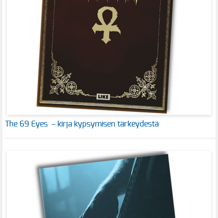
The 69 Eyes – kirja kypsymisen tärkeydestä