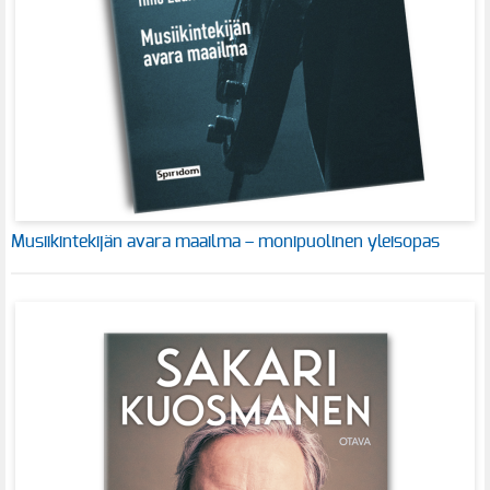
Musiikintekijän avara maailma – monipuolinen yleisopas