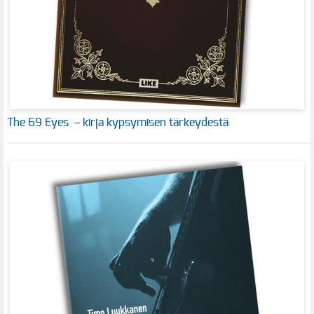
The 69 Eyes – kirja kypsymisen tärkeydestä