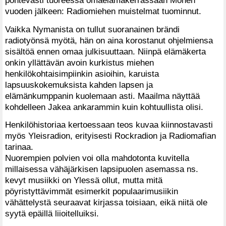
vuoden jälkeen: Radiomiehen muistelmat tuominnut.
Vaikka Nymanista on tullut suoranainen brändi
radiotyönsä myötä, hän on aina korostanut ohjelmiensa
sisältöä ennen omaa julkisuuttaan. Niinpä elämäkerta
onkin yllättävän avoin kurkistus miehen
henkilökohtaisimpiinkin asioihin, karuista
lapsuuskokemuksista kahden lapsen ja
elämänkumppanin kuolemaan asti. Maailma näyttää
kohdelleen Jakea ankarammin kuin kohtuullista olisi.
Henkilöhistoriaa kertoessaan teos kuvaa kiinnostavasti
myös Yleisradion, erityisesti Rockradion ja Radiomafian
tarinaa.
Nuorempien polvien voi olla mahdotonta kuvitella
millaisessa vähäjärkisen lapsipuolen asemassa ns.
kevyt musiikki on Ylessä ollut, mutta mitä
pöyristyttävimmät esimerkit populaarimusiikin
vähättelystä seuraavat kirjassa toisiaan, eikä niitä ole
syytä epäillä liioitelluiksi.