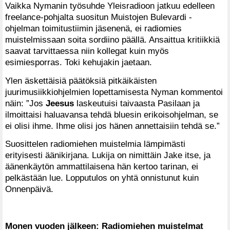
Vaikka Nymanin työsuhde Yleisradioon jatkuu edelleen
freelance-pohjalta suositun Muistojen Bulevardi -
ohjelman toimitustiimin jäsenenä, ei radiomies
muistelmissaan soita sordiino päällä. Ansaittua kritiikkiä
saavat tarvittaessa niin kollegat kuin myös
esimiesporras. Toki kehujakin jaetaan.
Ylen äskettäisiä päätöksiä pitkäikäisten
juurimusiikkiohjelmien lopettamisesta Nyman kommentoi
näin: ”Jos
Jeesus
laskeutuisi taivaasta Pasilaan ja
ilmoittaisi haluavansa tehdä bluesin erikoisohjelman, se
ei olisi ihme. Ihme olisi jos hänen annettaisiin tehdä se.”
Suosittelen radiomiehen muistelmia lämpimästi
erityisesti äänikirjana. Lukija on nimittäin Jake itse, ja
äänenkäytön ammattilaisena hän kertoo tarinan, ei
pelkästään lue. Lopputulos on yhtä onnistunut kuin
Onnenpäivä.
Monen vuoden jälkeen: Radiomiehen muistelmat