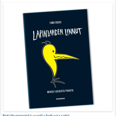
Neljäkymmentä vuotta heiluvia setiä