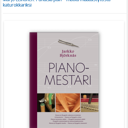
katurokkariksi