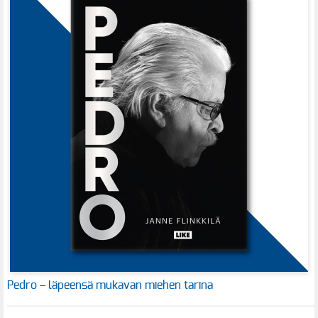
Pedro – läpeensä mukavan miehen tarina