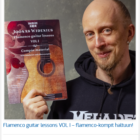
Flamenco guitar lessons VOL I – flamenco-kompit haltuun!