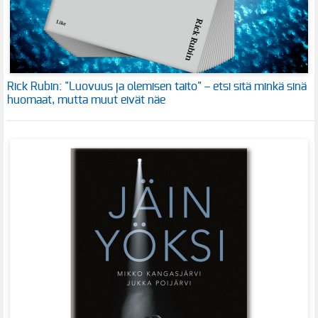
Rick Rubin: "Luovuus ja olemisen taito" – etsi sitä minkä sinä
huomaat, mutta muut eivät näe