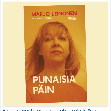
Marjo Leinonen: Punaisia päin – matka maalaistytöstä