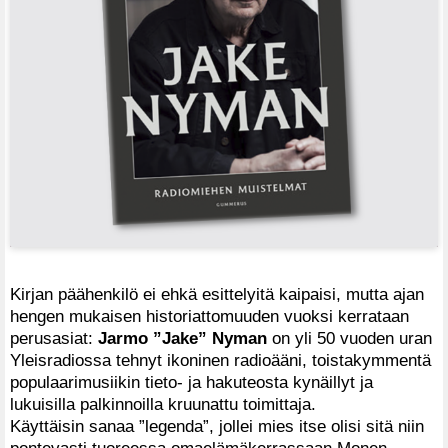
Kirjan päähenkilö ei ehkä esittelyitä kaipaisi, mutta ajan
hengen mukaisen historiattomuuden vuoksi kerrataan
perusasiat:
Jarmo ”Jake” Nyman
on yli 50 vuoden uran
Yleisradiossa tehnyt ikoninen radioääni, toistakymmentä
populaarimusiikin tieto- ja hakuteosta kynäillyt ja
lukuisilla palkinnoilla kruunattu toimittaja.
Käyttäisin sanaa ”legenda”, jollei mies itse olisi sitä niin
pontevasti tuoreessa omaelämäkerrassaan Monen