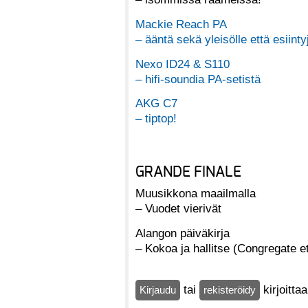
Mackie Reach PA
– ääntä sekä yleisölle että esiintyj
Nexo ID24 & S110
– hifi-soundia PA-setistä
AKG C7
– tiptop!
GRANDE FINALE
Muusikkona maailmalla
– Vuodet vierivät
Alangon päiväkirja
– Kokoa ja hallitse (Congregate e
tai
kirjoitta
Kirjaudu
rekisteröidy