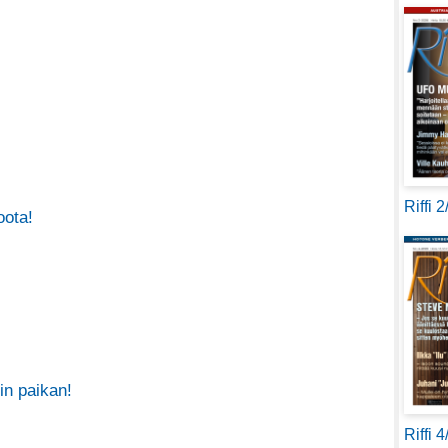
Riffi 
oota!
in paikan!
Riffi 