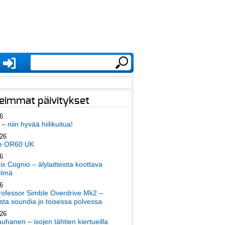
eimmat päivitykset
6
– niin hyvää hiilikuitua!
026
e OR60 UK
6
x Cognio – älylaitteista koottava
elmä
6
ofessor Simble Overdrive Mk2 –
ta soundia jo toisessa polvessa
026
auhanen – isojen tähtien kiertueilla