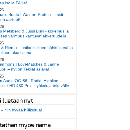
an isolla PA:lla!
026
sic Bento | Waldorf Protein – midi-
on aarteet!
026
 Metsberg & Jussi Liski - kokemus ja
sen varmuus karttuvat ahkeruudella!
026
 & Riento – nailonkielinen sähköisenä ja
elinen akustisena!
026
immons | LoveMatches & Janne
ori – nyt on Tekijät asialla!
026
an Audio OC-B6 | Radial Highline |
iser HD 480 Pro – työkaluja tekevälle
ä luetaan nyt
– niin hyvää hiilikuitua!
tathan myös nämä