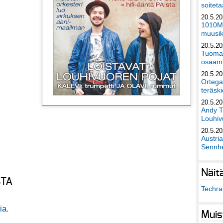
soiteta
20.5.2
1010Mu
muusik
20.5.2
Tuomas
osaami
20.5.2
Ortega
teräski
20.5.2
Andy T
Louhivu
20.5.2
Austri
Sennhe
Näit
STA
Techra 
ia.
Muis