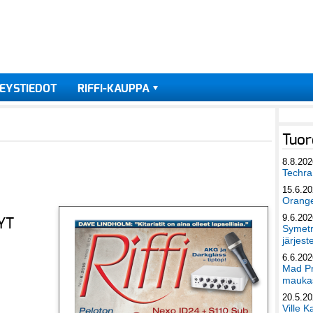
EYSTIEDOT
RIFFI-KAUPPA
Tuor
8.8.202
Techra 
15.6.2
Orang
9.6.202
YT
Symetri
järjest
6.6.202
Mad Pr
maukas
20.5.2
Ville K