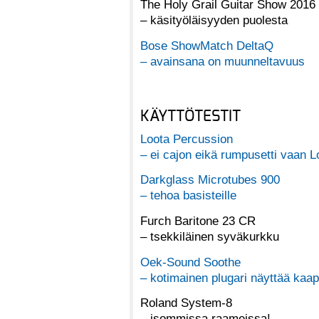
The Holy Grail Guitar Show 2016
– käsityöläisyyden puolesta
Bose ShowMatch DeltaQ
– avainsana on muunneltavuus
KÄYTTÖTESTIT
Loota Percussion
– ei cajon eikä rumpusetti vaan L
Darkglass Microtubes 900
– tehoa basisteille
Furch Baritone 23 CR
– tsekkiläinen syväkurkku
Oek-Sound Soothe
– kotimainen plugari näyttää kaap
Roland System-8
– isommissa raameissa!