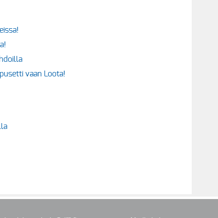
issa!
a!
hdoilla
pusetti vaan Loota!
lla