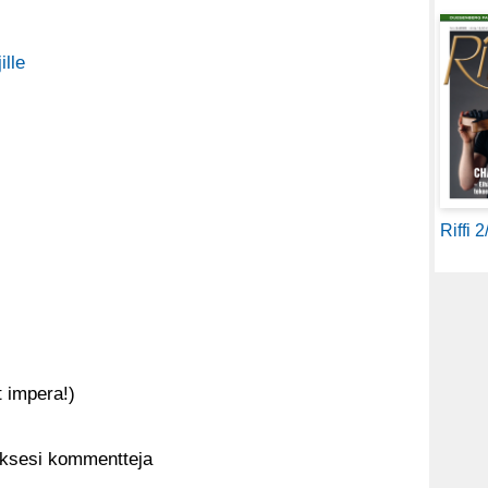
ille
Riffi 
t impera!)
aksesi kommentteja