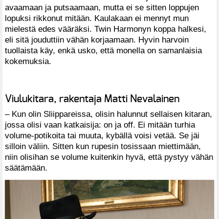
avaamaan ja putsaamaan, mutta ei se sitten loppujen
lopuksi rikkonut mitään. Kaulakaan ei mennyt mun
mielestä edes vääräksi. Twin Harmonyn koppa halkesi,
eli sitä jouduttiin vähän korjaamaan. Hyvin harvoin
tuollaista käy, enkä usko, että monella on samanlaisia
kokemuksia.
Viulukitara, rakentaja Matti Nevalainen
– Kun olin Sliippareissa, olisin halunnut sellaisen kitaran,
jossa olisi vaan katkaisija: on ja off. Ei mitään turhia
volume-potikoita tai muuta, kybällä voisi vetää. Se jäi
silloin väliin. Sitten kun rupesin tosissaan miettimään,
niin olisihan se volume kuitenkin hyvä, että pystyy vähän
säätämään.