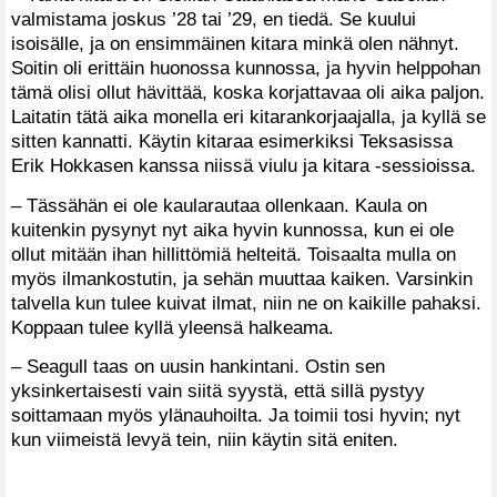
valmistama joskus ’28 tai ’29, en tiedä. Se kuului
isoisälle, ja on ensimmäinen kitara minkä olen nähnyt.
Soitin oli erittäin huonossa kunnossa, ja hyvin helppohan
tämä olisi ollut hävittää, koska korjattavaa oli aika paljon.
Laitatin tätä aika monella eri kitarankorjaajalla, ja kyllä se
sitten kannatti. Käytin kitaraa esimerkiksi Teksasissa
Erik Hokkasen kanssa niissä viulu ja kitara -sessioissa.
– Tässähän ei ole kaularautaa ollenkaan. Kaula on
kuitenkin pysynyt nyt aika hyvin kunnossa, kun ei ole
ollut mitään ihan hillittömiä helteitä. Toisaalta mulla on
myös ilmankostutin, ja sehän muuttaa kaiken. Varsinkin
talvella kun tulee kuivat ilmat, niin ne on kaikille pahaksi.
Koppaan tulee kyllä yleensä halkeama.
– Seagull taas on uusin hankintani. Ostin sen
yksinkertaisesti vain siitä syystä, että sillä pystyy
soittamaan myös ylänauhoilta. Ja toimii tosi hyvin; nyt
kun viimeistä levyä tein, niin käytin sitä eniten.