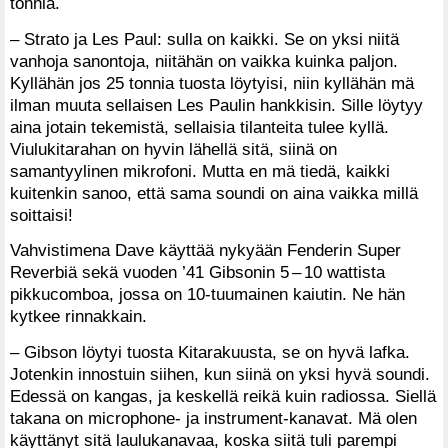
tonnia.
– Strato ja Les Paul: sulla on kaikki. Se on yksi niitä
vanhoja sanontoja, niitähän on vaikka kuinka paljon.
Kyllähän jos 25 tonnia tuosta löytyisi, niin kyllähän mä
ilman muuta sellaisen Les Paulin hankkisin. Sille löytyy
aina jotain tekemistä, sellaisia tilanteita tulee kyllä.
Viulukitarahan on hyvin lähellä sitä, siinä on
samantyylinen mikrofoni. Mutta en mä tiedä, kaikki
kuitenkin sanoo, että sama soundi on aina vaikka millä
soittaisi!
Vahvistimena Dave käyttää nykyään Fenderin Super
Reverbiä sekä vuoden ’41 Gibsonin 5 – 10 wattista
pikkucomboa, jossa on 10-tuumainen kaiutin. Ne hän
kytkee rinnakkain.
– Gibson löytyi tuosta Kitarakuusta, se on hyvä lafka.
Jotenkin innostuin siihen, kun siinä on yksi hyvä soundi.
Edessä on kangas, ja keskellä reikä kuin radiossa. Siellä
takana on microphone- ja instrument-kanavat. Mä olen
käyttänyt sitä laulukanavaa, koska siitä tuli parempi