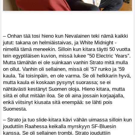
– Onhan tää tosi hieno kun Nevalainen teki nämä kaikki
jutut: takana on helmiäistaivas, ja White Midnight -
nimellä tämä meneekin. Silloin kun kitara täytti 50 vuotta
tein egyptiläisen kuvion, missä lukee ”50 Electric Years”.
Mutta tämähän ei ole suinkaan vanhin Strato mitä mulla
on ollut. Vanhin oli sellainen, missä oli ’57 runko ja ’59
kaula. Tai toisinpäin, en ole varma. Se oli helkkarin hyvä,
mutta kaula ei koskaan pysynyt suorassa; se ei
nähtävästi kestänyt Suomen oloja. Hieno kitara, mutta
siitä ei ollut mitään iloa. Se oli aina jossain korjaajalla,
enkä viitsinyt kiusata sitä enempää: se lähti pois
Suomesta.
– Strato ja tuo slide-kitara kävi vähän uimassa silloin kun
jouduttiin Raahessa keikalla myrskyyn SF-Bluesin
kanssa. Se oli sellainen trombi. Strato jouduttiin