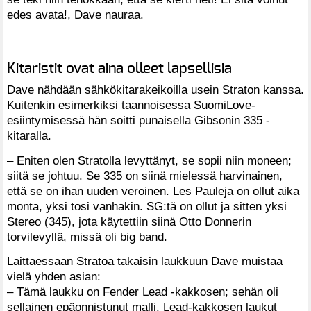
edes avata!, Dave nauraa.
Kitaristit ovat aina olleet lapsellisia
Dave nähdään sähkökitarakeikoilla usein Straton kanssa.
Kuitenkin esimerkiksi taannoisessa SuomiLove-
esiintymisessä hän soitti punaisella Gibsonin 335 -
kitaralla.
– Eniten olen Stratolla levyttänyt, se sopii niin moneen;
siitä se johtuu. Se 335 on siinä mielessä harvinainen,
että se on ihan uuden veroinen. Les Pauleja on ollut aika
monta, yksi tosi vanhakin. SG:tä on ollut ja sitten yksi
Stereo (345), jota käytettiin siinä Otto Donnerin
torvilevyllä, missä oli big band.
Laittaessaan Stratoa takaisin laukkuun Dave muistaa
vielä yhden asian:
– Tämä laukku on Fender Lead -kakkosen; sehän oli
sellainen epäonnistunut malli. Lead-kakkosen laukut