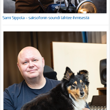
Sami Sippola – saksofonin soundi lähtee ihmisestä