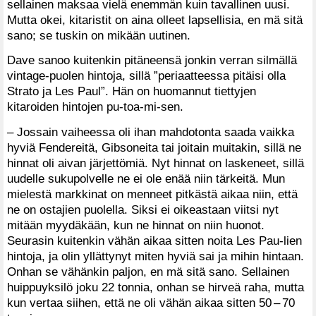
sellainen maksaa vielä enemmän kuin tavallinen uusi.
Mutta okei, kitaristit on aina olleet lapsellisia, en mä sitä
sano; se tuskin on mikään uutinen.
Dave sanoo kuitenkin pitäneensä jonkin verran silmällä
vintage-puolen hintoja, sillä ”periaatteessa pitäisi olla
Strato ja Les Paul”. Hän on huomannut tiettyjen
kitaroiden hintojen pu-toa-mi-sen.
– Jossain vaiheessa oli ihan mahdotonta saada vaikka
hyviä Fendereitä, Gibsoneita tai joitain muitakin, sillä ne
hinnat oli aivan järjettömiä. Nyt hinnat on laskeneet, sillä
uudelle sukupolvelle ne ei ole enää niin tärkeitä. Mun
mielestä markkinat on menneet pitkästä aikaa niin, että
ne on ostajien puolella. Siksi ei oikeastaan viitsi nyt
mitään myydäkään, kun ne hinnat on niin huonot.
Seurasin kuitenkin vähän aikaa sitten noita Les Pau-lien
hintoja, ja olin yllättynyt miten hyviä sai ja mihin hintaan.
Onhan se vähänkin paljon, en mä sitä sano. Sellainen
huippuyksilö joku 22 tonnia, onhan se hirveä raha, mutta
kun vertaa siihen, että ne oli vähän aikaa sitten 50 – 70