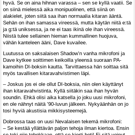
hyvä. Se on aina hihnan varassa – sen se kyllä vaatii. Se
on siinä mielessä aika monipuolinen, että siinä on
alakielet, joten siitä saa ihan normaalia kitaran ääntä.
Sehän on ihan samassa vireessä, mutta käytän niitä e:tä
ja g:tä uniksessa, ja ne ei taas ikinä ole ihan vireessä.
Niistä tulee sellainen hieman kummallinen huojuva,
vähän kanteleen ääni, Dave kuvailee.
Luutussa on saksalaisen Shadow’n vanha mikrofoni ja
Dave kytkee soittimen keikoilla yleensä suoraan PA-
kamoihin DI-boksin kautta. Tarvittaessa hän soittaa sitä
myös tavallisen kitaravahvistimen läpi.
– Joskus jos ei ole ollut DI-boksia, niin olen käyttänyt
ihan kitaravahvistinta. Kyllä siitäkin saa ihan hyvän
soundin. Ehkä olisi aika katsella jo joku uusi mikrofoni,
en ole nähnyt näitä ’90-luvun jälkeen. Nykyäänhän on jo
tosi hyviä akustisia mikkisysteemejä.
Dobrossa taas on uusi Nevalaisen tekemä mikrofoni:
– Se kestää yllättävän paljon tehoja ilman kiertoa. Ensin
se teki niin tehokkaan, että se kierti heti! Ei sitä voinut