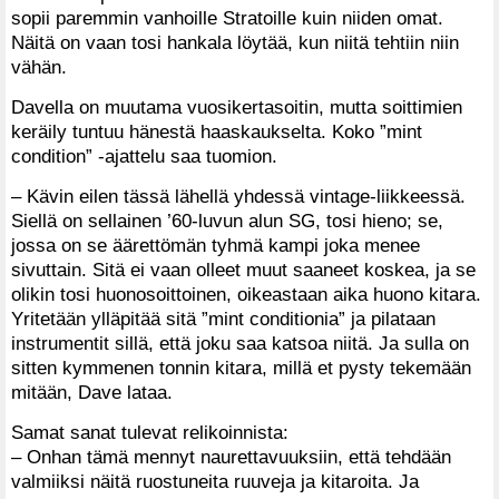
sopii paremmin vanhoille Stratoille kuin niiden omat.
Näitä on vaan tosi hankala löytää, kun niitä tehtiin niin
vähän.
Davella on muutama vuosikertasoitin, mutta soittimien
keräily tuntuu hänestä haaskaukselta. Koko ”mint
condition” -ajattelu saa tuomion.
– Kävin eilen tässä lähellä yhdessä vintage-liikkeessä.
Siellä on sellainen ’60-luvun alun SG, tosi hieno; se,
jossa on se äärettömän tyhmä kampi joka menee
sivuttain. Sitä ei vaan olleet muut saaneet koskea, ja se
olikin tosi huonosoittoinen, oikeastaan aika huono kitara.
Yritetään ylläpitää sitä ”mint conditionia” ja pilataan
instrumentit sillä, että joku saa katsoa niitä. Ja sulla on
sitten kymmenen tonnin kitara, millä et pysty tekemään
mitään, Dave lataa.
Samat sanat tulevat relikoinnista:
– Onhan tämä mennyt naurettavuuksiin, että tehdään
valmiiksi näitä ruostuneita ruuveja ja kitaroita. Ja