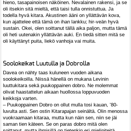
hieno, tasapainoisen näköinen. Nevalainen rakensi, ja se
oli itsekin sitä mieltä, että taisi tulla onnistuttua. Ja
todella hyvä kitara. Akustinen ääni on yllättävän kova,
kun ajattelee että tämä on ihan lankku; hir-veän hyvä
sustain. Okei, olen soittanut tällä aika paljon, mutta tämä
oli heti uutenakin yllättävän auki. En tiedä sitten mitä se
oli käyttänyt puita, liekö vanhoja vai muita.
Soolokeikat Luutulla ja Dobrolla
Davea on nähty taas kuluneen vuoden aikana
soolokeikoilla. Niissä hänellä on mukana Levinin
luuttukitara sekä puukoppainen dobro. Ne molemmat
olivat haastattelun aikaan huollossa loppuvuoden
keikkoja varten.
– Puukoppainen Dobro on ollut mulla tosi kauan, ’80-
luvulta asti. Sen ostin Kitarapajan seinältä. Olin menossa
vuokraamaan kitaraa, mutta kun näin sen, niin se jäi
saman tien käteen. Se on paras dobro mitä olen
soittanut, mutta ihmisillä on tietenkin eri mielipiteitä.