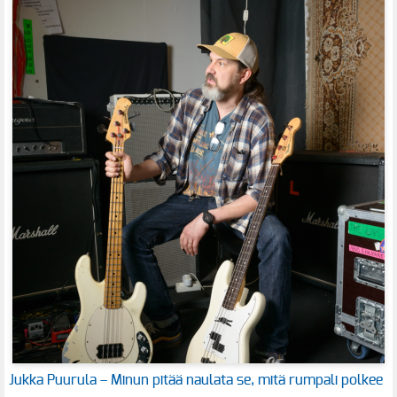
Jukka Puurula – Minun pitää naulata se, mitä rumpali polkee