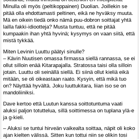
Minulla oli myös (peltikoppainen) Duolian. Joillekin se
pitää olla ehdottamasti peltinen, eikä ne hyväksy muuta.
Mä en oikein tiedä onko nämä puu-dobron soittajat yhtä
lailla fakki-idiootteja? Musta tuntuu, että ne pitää
kumpaakin ihan yhtä hyvinä; kysymys on vaan siitä, että
mistä tykkää.
Miten Levinin Luuttu päätyi sinulle?
– Kävin Nuutisen omassa firmassa siellä rannassa, se ei
ollut silloin enää Kitarapajalla. Stratossa taisi olla silloin
jotain. Luuttu oli seinällä siellä. Ei siinä ollut kieliä eikä
mitään, se oli oikeastaan raato. Kysyin, että mikä tuo
on? Näyttää hyvältä. Joku luuttukitara, liian iso se on
mandoliiniksi.
Dave kertoo että Luutun kanssa soittotuntuma vaati
aluksi paljon totuttelua, sillä soittimessa on tuplana ylä-e
ja g-kieli.
– Aluksi se tuntui hirveän vaikealta soittaa, näpit oli koko
ajan kielten välissä. Sitten kun tottui niin se olikin tosi