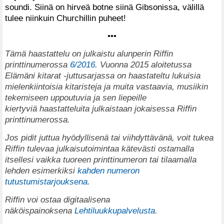
soundi. Siinä on hirveä botne siinä Gibsonissa, välillä
tulee niinkuin Churchillin puheet!
•••
T
ämä haastattelu on julkaistu alunperin Riffin
printtinumerossa
6/2016
. Vuonna 2015 aloitetussa
Elämäni kitarat -juttusarjassa on haastateltu lukuisia
mielenkiintoisia kitaristeja ja muita
vastaavia, musiikin
tekemiseen uppoutuvia ja
sen liepeille
kiertyviä
haastatteluita julkaistaan jokaisessa Riffin
printtinumerossa.
Jos pidit juttua hyödyllisenä tai viihdyttävänä, voit tukea
Riffin tulevaa julkaisutoimintaa kätevästi ostamalla
itsellesi vaikka tuoreen printtinumeron tai tilaamalla
lehden esimerkiksi
kahden numeron
tutustumistarjouksena.
Riffin voi ostaa digitaalisena
näköispainoksena
Lehtiluukkupalvelusta
.