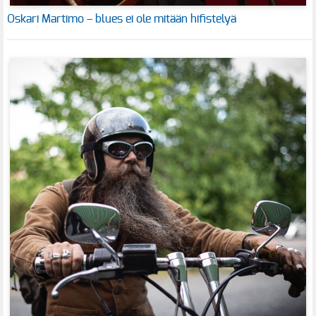
Oskari Martimo – blues ei ole mitään hifistelyä