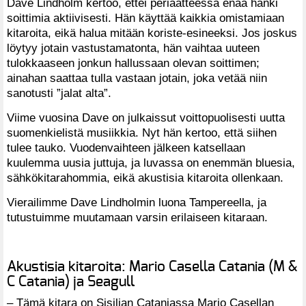
Dave Lindholm kertoo, ettei periaatteessa enää hanki
soittimia aktiivisesti. Hän käyttää kaikkia omistamiaan
kitaroita, eikä halua mitään koriste-esineeksi. Jos joskus
löytyy jotain vastustamatonta, hän vaihtaa uuteen
tulokkaaseen jonkun hallussaan olevan soittimen;
ainahan saattaa tulla vastaan jotain, joka vetää niin
sanotusti ”jalat alta”.
Viime vuosina Dave on julkaissut voittopuolisesti uutta
suomenkielistä musiikkia. Nyt hän kertoo, että siihen
tulee tauko. Vuodenvaihteen jälkeen katsellaan
kuulemma uusia juttuja, ja luvassa on enemmän bluesia,
sähkökitarahommia, eikä akustisia kitaroita ollenkaan.
Vierailimme Dave Lindholmin luona Tampereella, ja
tutustuimme muutamaan varsin erilaiseen kitaraan.
Akustisia kitaroita: Mario Casella Catania (M &
C Catania) ja Seagull
– Tämä kitara on Sisilian Cataniassa Mario Casellan