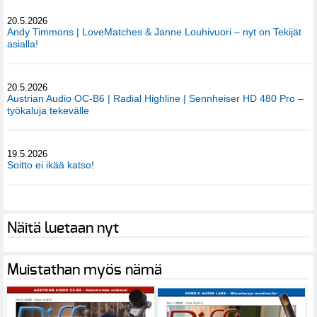
20.5.2026
Andy Timmons | LoveMatches & Janne Louhivuori – nyt on Tekijät
asialla!
20.5.2026
Austrian Audio OC-B6 | Radial Highline | Sennheiser HD 480 Pro –
työkaluja tekevälle
19.5.2026
Soitto ei ikää katso!
Näitä luetaan nyt
Muistathan myös nämä