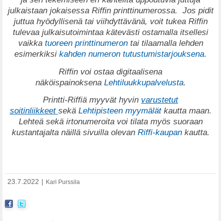
julkaistaan jokaisessa Riffin printtinumerossa.
Jos pidit
juttua hyödyllisenä tai viihdyttävänä, voit tukea Riffin
tulevaa julkaisutoimintaa kätevästi ostamalla itsellesi
vaikka
tuoreen printtinumeron
tai tilaamalla lehden
esimerkiksi
kahden numeron tutustumistarjouksena.
Riffin voi ostaa digitaalisena
näköispainoksena
Lehtiluukkupalvelusta
.
Printti-Riffiä myyvät hyvin
varustetut
soitinliikkeet
sekä
Lehtipisteen myymälät
kautta maan.
Lehteä sekä irtonumeroita voi tilata myös suoraan
kustantajalta näillä sivuilla olevan
Riffi-kaupan
kautta.
23.7.2022
|
Kari Purssila