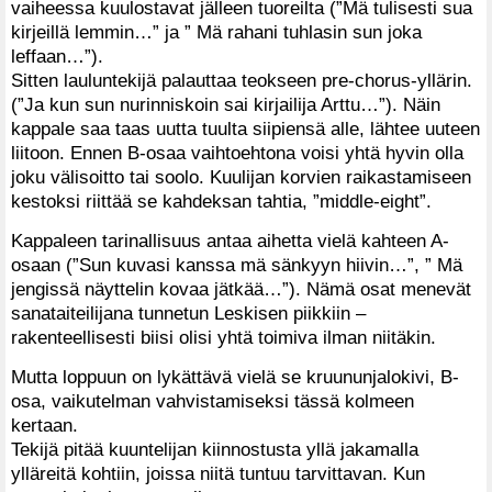
vaiheessa kuulostavat jälleen tuoreilta (”Mä tulisesti sua
kirjeillä lemmin…” ja ” Mä rahani tuhlasin sun joka
leffaan…”).
Sitten lauluntekijä palauttaa teokseen pre-chorus-yllärin.
(”Ja kun sun nurinniskoin sai kirjailija Arttu…”). Näin
kappale saa taas uutta tuulta siipiensä alle, lähtee uuteen
liitoon. Ennen B-osaa vaihtoehtona voisi yhtä hyvin olla
joku välisoitto tai soolo. Kuulijan korvien raikastamiseen
kestoksi riittää se kahdeksan tahtia, ”middle-eight”.
Kappaleen tarinallisuus antaa aihetta vielä kahteen A-
osaan (”Sun kuvasi kanssa mä sänkyyn hiivin…”, ” Mä
jengissä näyttelin kovaa jätkää…”). Nämä osat menevät
sanataiteilijana tunnetun Leskisen piikkiin –
rakenteellisesti biisi olisi yhtä toimiva ilman niitäkin.
Mutta loppuun on lykättävä vielä se kruununjalokivi, B-
osa, vaikutelman vahvistamiseksi tässä kolmeen
kertaan.
Tekijä pitää kuuntelijan kiinnostusta yllä jakamalla
ylläreitä kohtiin, joissa niitä tuntuu tarvittavan. Kun