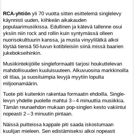
RCA-yhtiön
yli 70 vuotta sitten esittelemä singlelevy
käynnisti uuden, kiihkeän aikakauden
populaarimusiikissa. Edullinen ja kätevä tallenne osui
yksiin niin rock and rollin kuin syntymässä olleen
nuorisokulttuurin kanssa, ja musta vinyylilätkä alkoi
löytää tiensä 50-luvun kotibileisiin siinä missä baarien
jukebokseihinkin.
Musiikintekijöille singleformaatti tarjosi houkuttelevan
mahdollisuuden kuuluisuuteen. Alkuvuosina markkinoilla
oli tilaa, ja suosituimpia levyjä myytiin lopulta
miljoonamäärin.
Tuote piti kuitenkin rakentaa formaatin ehdoilla. Single-
levyn yhdelle puolelle mahtui 3 – 4 minuuttia musiikkia.
Tämän reunaehdon mukaan pop-singlen kesto vakiintui
nopeasti 2 – 3 minuutin pintaan.
Näissä puitteissa kappale piti saada iskostumaan
kuulijan mieleen. Sen edistämiseksi alkoi nopeasti