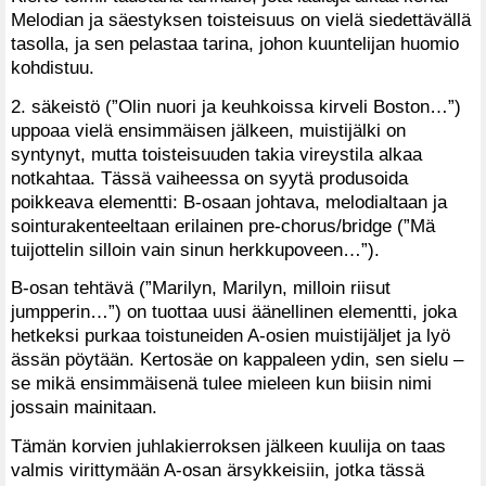
Melodian ja säestyksen toisteisuus on vielä siedettävällä
tasolla, ja sen pelastaa tarina, johon kuuntelijan huomio
kohdistuu.
2. säkeistö (”Olin nuori ja keuhkoissa kirveli Boston…”)
uppoaa vielä ensimmäisen jälkeen, muistijälki on
syntynyt, mutta toisteisuuden takia vireystila alkaa
notkahtaa. Tässä vaiheessa on syytä produsoida
poikkeava elementti: B-osaan johtava, melodialtaan ja
sointurakenteeltaan erilainen pre-chorus/bridge (”Mä
tuijottelin silloin vain sinun herkkupoveen…”).
B-osan tehtävä (”Marilyn, Marilyn, milloin riisut
jumpperin…”) on tuottaa uusi äänellinen elementti, joka
hetkeksi purkaa toistuneiden A-osien muistijäljet ja lyö
ässän pöytään. Kertosäe on kappaleen ydin, sen sielu –
se mikä ensimmäisenä tulee mieleen kun biisin nimi
jossain mainitaan.
Tämän korvien juhlakierroksen jälkeen kuulija on taas
valmis virittymään A-osan ärsykkeisiin, jotka tässä