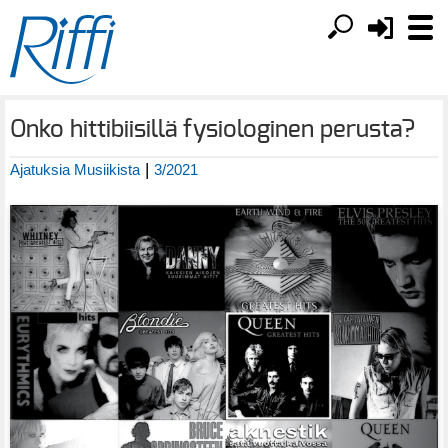
Onko hittibiisillä fysiologinen perusta?
|
Ajatuksia Musiikista
3/2021