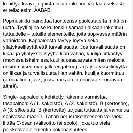
kehittyä kaavoja, joista biisin rakenne voidaan selvästi
eritellä: esim. AABAB.
Popmusiikki painottaa luonteensa puolesta sitä mikä on
uutta. Tyylilajina se kuitenkin samaan aikaan rakentuu
tuttuudelle – tutuille elementeille, joita sopivassa määrin
varioidaan. Kappaleesta täytyy löytyä sekä
yllätyksellisyttä että turvallisuutta. Jos turvallisuutta on
liikaa ja yllätyksellisyyttä liian vähän, kuulija pitkästyy
(monissa iskelmissä kuulija osaa arvata miten melodia
ensimmäisen rivin jälkeen jatkuu). Jos yllätyksellisyyttä
on liikaa ja turvallisuutta liian vähän, kuulija kuormittuu
(atonaalinen jazz, jossa mikään ei ennusta seuraavaa
ääntä).
Single-kappaleelle kehitetty rakenne varmistaa
tasapainon: A (1. säkeistö), A (2. säkeistö), B (kertosäe),
A (3. säkeistä), B (kertosäe) tarjoaa tuttuutta ja vaihtelua
sopivassa määrin. Tähän perusrakenteeseen voi vielä
liittää C-osan (välisoitto tai soolo), joka tuo vielä
poikkeavan elementin kokonaisuuteen.