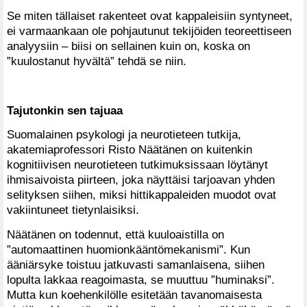
Se miten tällaiset rakenteet ovat kappaleisiin syntyneet,
ei varmaankaan ole pohjautunut tekijöiden teoreettiseen
analyysiin – biisi on sellainen kuin on, koska on
”kuulostanut hyvältä” tehdä se niin.
Tajutonkin sen tajuaa
Suomalainen psykologi ja neurotieteen tutkija,
akatemiaprofessori Risto Näätänen on kuitenkin
kognitiivisen neurotieteen tutkimuksissaan löytänyt
ihmisaivoista piirteen, joka näyttäisi tarjoavan yhden
selityksen siihen, miksi hittikappaleiden muodot ovat
vakiintuneet tietynlaisiksi.
Näätänen on todennut, että kuuloaistilla on
”automaattinen huomionkääntömekanismi”. Kun
ääniärsyke toistuu jatkuvasti samanlaisena, siihen
lopulta lakkaa reagoimasta, se muuttuu ”huminaksi”.
Mutta kun koehenkilölle esitetään tavanomaisesta