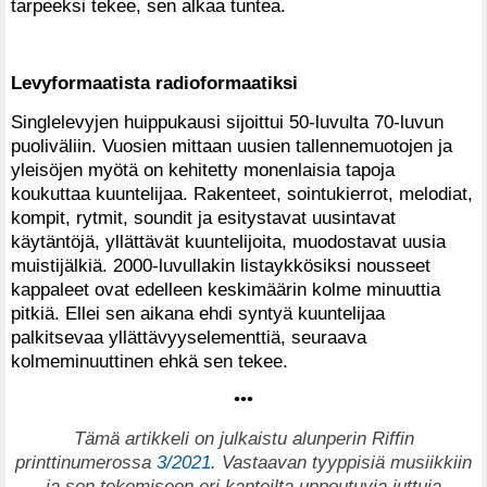
tarpeeksi tekee, sen alkaa tuntea.
Levyformaatista radioformaatiksi
Singlelevyjen huippukausi sijoittui 50-luvulta 70-luvun
puoliväliin. Vuosien mittaan uusien tallennemuotojen ja
yleisöjen myötä on kehitetty monenlaisia tapoja
koukuttaa kuuntelijaa. Rakenteet, sointukierrot, melodiat,
kompit, rytmit, soundit ja esitystavat uusintavat
käytäntöjä, yllättävät kuuntelijoita, muodostavat uusia
muistijälkiä. 2000-luvullakin listaykkösiksi nousseet
kappaleet ovat edelleen keskimäärin kolme minuuttia
pitkiä. Ellei sen aikana ehdi syntyä kuuntelijaa
palkitsevaa yllättävyyselementtiä, seuraava
kolmeminuuttinen ehkä sen tekee.
•••
T
ämä artikkeli on julkaistu alunperin Riffin
printtinumerossa
3/2021
. Vastaavan tyyppisiä musiikkiin
ja sen tekemiseen eri kanteilta uppoutuvia juttuja