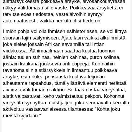
aistiärsykkeestä poikkeava ärsyke, aivosähkökäyrässä
näkyy välittömästi sille vaste. Poikkeavaa ärsykettä ei
tarvitse edes tiedostaa, vaste aivoihin syntyy
automaattisesti, vaikka henkilö olisi tiedoton.
Ilmiön pohja voi olla ihmisen esihistoriassa, se voi liittyä
suoraan lajin säilymiseen. Ajatellaan vaikka alkuihmistä,
joka elelee jossain Afrikan savannilla tai Intian
viidakossa. Äänimaailmaan saattaa kuulua luonnon
ääniä: tuulen suhinaa, heinien kahinaa, puron solinaa,
jossain kaukana juoksevia antilooppeja. Kun näihin
tavanomaisiin aistiärsykkeisiin ilmaantuu poikkeava
ärsyke, esimrkiksi pensaasta kuuluva leijonan
aiheuttama rapsahdus, tämä yllättävä elementti herättää
aivoissa välittömän reaktion. Se taas nostaa vireystilaa,
aistit valpastuvat, keho valmistautuu pakoon. Kohonnut
vireystila synnyttää muistijäljen, joka seuraavalla kerralla
aktivoituu vastaavanlaisessa tilanteessa: ”Kohta joku
meistä syödään.”