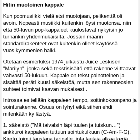
Hitin muotoinen kappale
Kun popmusiikki vielä etsi muotojaan, pelikenttä oli
avoin. Nopeasti musiikki kuitenkin löysi muotonsa, niin
että 50-luvun pop-kappaleet kuulostavat nykyisin jo
turhankin yhdenmukaisilta. Jossain määrin
standardirakenteet ovat kuitenkin olleet käytössä
vuosikymmenien halki.
Otetaan esimerkiksi 1974 julkaistu Juice Leskisen
”Marilyn”, jonka sekä tekstisisältö että rakenne viittaavat
vahvasti 50-lukuun. Kappale on tekstipainotteinen ja
sisältää peräti kuusi säkeistöä, mutta sen rakenneosien
suhteet toimivat kaavan mukaisesti.
Introssa esitellään kappaleen tempo, soitinkokoonpano ja
sointurakenne. Osuus on lyhyt eikä siihen ehdi
mitenkään kyllästyä.
1. säkeistö (”Mä taivalsin läpi tuulen ja tuiskun…”)
ankkuroi kappaleen tuttuun sointukulkuun (C-Am-F-G).
Kierto toimii taustana tarinalle, jota laulaja alkaa keriä.