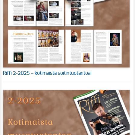
Riffi 2-2025 – kotimaista soitintuotantoa!