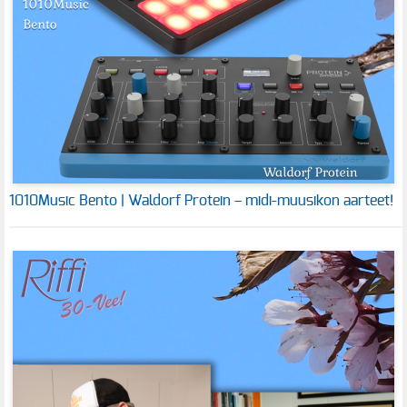
1010Music Bento | Waldorf Protein – midi-muusikon aarteet!