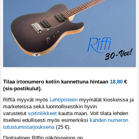
Tilaa irtonumero kotiin kannettuna hintaan
18,80
€
(sis-postikulut).
Riffiä myyvät myös
Lehtipisteen
myymälät kioskeissa ja
marketeissa sekä luonnollisestikin hyvin
varustetut
soitinliikkeet
kautta maan. Voit tilata lehden
itsellesi edullisesti myös esimerkiksi
kahden numeron
tutustumistarjouksena
(25 €).
Digitaalinen Riffin näköispainos on