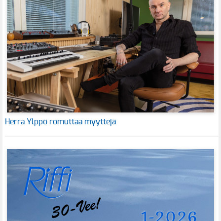
Herra Ylppö romuttaa myyttejä