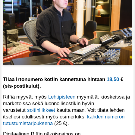
Tilaa irtonumero kotiin kannettuna hintaan
18,50
€
(sis-postikulut).
Riffiä myyvät myös
Lehtipisteen
myymälät kioskeissa ja
marketeissa sekä luonnollisestikin hyvin
varustetut
soitinliikkeet
kautta maan. Voit tilata lehden
itsellesi edullisesti myös esimerkiksi
kahden numeron
tutustumistarjouksena
(25 €).
Digitaalinen Riffin näköispainos on