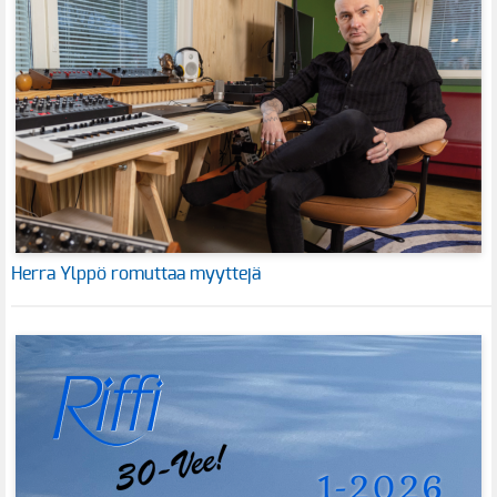
Herra Ylppö romuttaa myyttejä