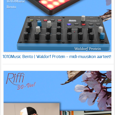
1010Music Bento | Waldorf Protein – midi-muusikon aarteet!