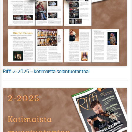
Riffi 2-2025 – kotimaista soitintuotantoa!