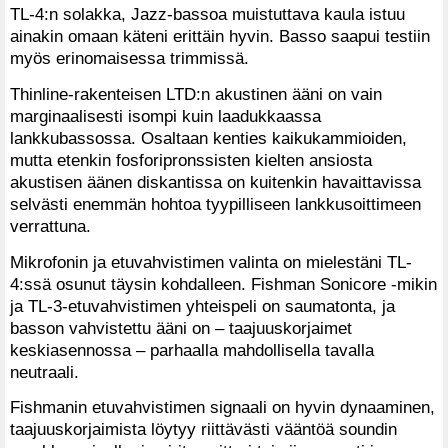
TL-4:n solakka, Jazz-bassoa muistuttava kaula istuu
ainakin omaan käteni erittäin hyvin. Basso saapui testiin
myös erinomaisessa trimmissä.
Thinline-rakenteisen LTD:n akustinen ääni on vain
marginaalisesti isompi kuin laadukkaassa
lankkubassossa. Osaltaan kenties kaikukammioiden,
mutta etenkin fosforipronssisten kielten ansiosta
akustisen äänen diskantissa on kuitenkin havaittavissa
selvästi enemmän hohtoa tyypilliseen lankkusoittimeen
verrattuna.
Mikrofonin ja etuvahvistimen valinta on mielestäni TL-
4:ssä osunut täysin kohdalleen. Fishman Sonicore -mikin
ja TL-3-etuvahvistimen yhteispeli on saumatonta, ja
basson vahvistettu ääni on – taajuuskorjaimet
keskiasennossa – parhaalla mahdollisella tavalla
neutraali.
Fishmanin etuvahvistimen signaali on hyvin dynaaminen,
taajuuskorjaimista löytyy riittävästi vääntöä soundin