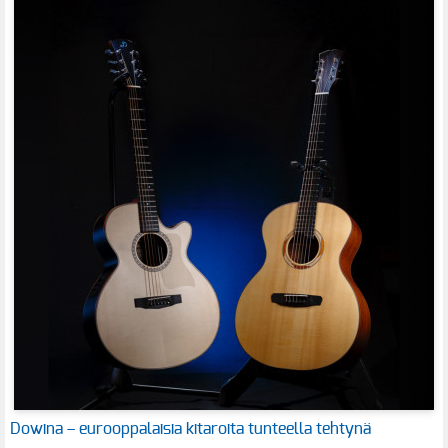
Dowina – eurooppalaisia kitaroita tunteella tehtynä