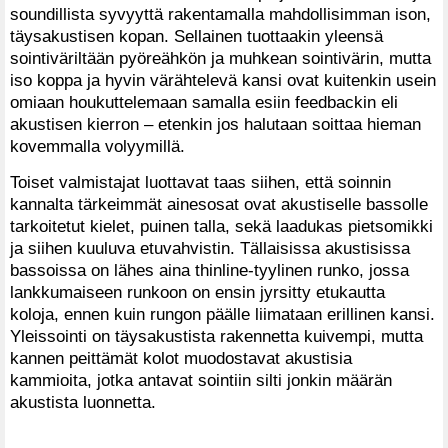
soundillista syvyyttä rakentamalla mahdollisimman ison,
täysakustisen kopan. Sellainen tuottaakin yleensä
sointiväriltään pyöreähkön ja muhkean sointivärin, mutta
iso koppa ja hyvin värähtelevä kansi ovat kuitenkin usein
omiaan houkuttelemaan samalla esiin feedbackin eli
akustisen kierron – etenkin jos halutaan soittaa hieman
kovemmalla volyymillä.
Toiset valmistajat luottavat taas siihen, että soinnin
kannalta tärkeimmät ainesosat ovat akustiselle bassolle
tarkoitetut kielet, puinen talla, sekä laadukas pietsomikki
ja siihen kuuluva etuvahvistin. Tällaisissa akustisissa
bassoissa on lähes aina thinline-tyylinen runko, jossa
lankkumaiseen runkoon on ensin jyrsitty etukautta
koloja, ennen kuin rungon päälle liimataan erillinen kansi.
Yleissointi on täysakustista rakennetta kuivempi, mutta
kannen peittämät kolot muodostavat akustisia
kammioita, jotka antavat sointiin silti jonkin määrän
akustista luonnetta.