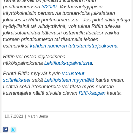
T
ämä artikkeli on julkaistu alunperin Riffin
printtinumerossa
3/2020
. Vastaavantyyppisiä
käyttökokeisiin perustuvia tuotearvioita julkaistaan
jokaisessa Riffin printtinumerossa.
Jos pidät näitä juttuja
hyödyllisinä tai viihdyttävinä, voit tukea Riffin tulevaa
julkaisutoimintaa kätevästi ostamalla itsellesi vaikka
tuoreen printtinumeron tai tilaamalla lehden
esimerkiksi
kahden numeron tutustumistarjouksena.
Riffin voi ostaa digitaalisena
näköispainoksena
Lehtiluukkupalvelusta
.
Printti-Riffiä myyvät hyvin
varustetut
soitinliikkeet
sekä
Lehtipisteen myymälät
kautta maan.
Lehteä sekä irtonumeroita voi tilata myös suoraan
kustantajalta näillä sivuilla olevan
Riffi-kaupan
kautta.
10.7.2021
|
Martin Berka