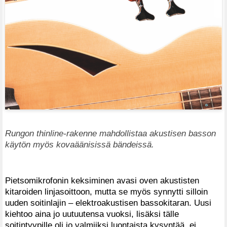
Rungon thinline-rakenne mahdollistaa akustisen basson
käytön myös kovaäänisissä bändeissä.
Pietsomikrofonin keksiminen avasi oven akustisten
kitaroiden linjasoittoon, mutta se myös synnytti silloin
uuden soitinlajin – elektroakustisen bassokitaran. Uusi
kiehtoo aina jo uutuutensa vuoksi, lisäksi tälle
soitintyypille oli jo valmiiksi luontaista kysyntää, ei