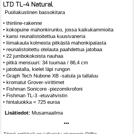
LTD TL-4 Natural
Puoliakustinen bassokitara
• thinline-rakenne
• kokopuine mahonkirunko, jossa kaikukammioita
• kansi reunalistoitettua kuusivaneria
• liimakaula kolmesta pitkästä mahonkipalasta
• reunalistoitettu otelauta paahdettua jatobaa
• 22 jumbokokoista nauhaa
• pitkä mensuuri: 34 tuumaa / 86,4 cm
• jatobatalla, kielet läpi rungon
• Graph Tech Nubone XB -satula ja tallaluu
• kromatut Grover-virittimet
• Fishman Sonicore -piezomikrofoni
• Fishman TL-3 -etuvahvistin
• hintaluokka < 725 euroa
Lisätiedot:
Musamaailma
•••