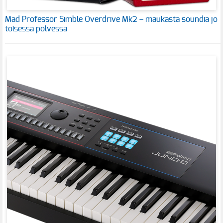
Mad Professor Simble Overdrive Mk2 – maukasta soundia jo
toisessa polvessa