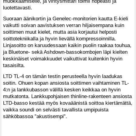
muokkaamiselle, ja viritysmittari toimii nopeasti ja
luotettavasti.
Suoraan äänikortin ja Genelec-monitorien kautta E-kieli
vaikutti soivan aavistuksen verran hiljaisempana kuin
soittimen muut kielet, mutta asia korjautui helposti
soittotekniikalla ja hyvin lievällä kompressoinnilla.
Linjasoitto on karuudessaan kaikin puolin raakaa touhua,
ja Bluetone- sekä Ashdown-bassokombojen läpi kielten
keskinäiset voimakkuudet vaikuttivat kuitenkin hyvin
tasaisilta.
LTD TL-4 on tämän testin perusteella hyvin laadukas
soitin. Ohuen kopan ansiosta soittimen vaihtaminen TL-
4:n ja lankkubasson välillä kesken keikkaa on hyvin
mutkatonta. Lankkupohjaisen thinline-rakenteen ansiosta
LTD-basso kestää myös kovaäänistä soittoa kiertämättä,
vaikka soundi on selvästi tavallista umpipuista
sähköbassoa ”akustisempi”.