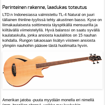
Perinteinen rakenne, laadukas toteutus
LTD:n Indonesiassa valmistettu TL-4 Natural on juuri
tällainen thinline-tyylissä tehty akustinen basso. Kyse on
liimakaulaisesta soittimesta täyspitkällä mensuurilla ja
kiiltävällä viimeistelyllä. Hyvä balanssi on saatu syvällä
kaulataskulla, jonka ansiosta kaulaliitos on 15 nauhan
kohdalla. Rungon takaosaan lisätyn viisteen ansiosta
ylimpiin nauhoihin pääsee tästä huolimatta hyvin.
Amerikan jatoba -puuta myydään monella eri nimellä