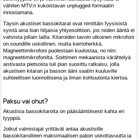
vähiten MTV:n kukoistavan unplugged-formaatin
innostamana.
Täysin akustiset bassokitarat ovat nimittäin fyysisistä
syistä aina liian hiljaisia yhtyesoittoon, jos niiden ääntä ei
vahvista jollain lailla. Kitaroiden tavoin ulkoinen mikrofoni
on soundille uskollinen, mutta kiertoherkkä.
Magneettimikrofoni puolestaan kuulostaa, no niin:
magneettimikrofonilta. Soittimen mekaanista värähtelyä
aistivasta pietsosta tuli pian suosittu ratkaisu, jolla
akustisen kitaran ja basson ääni saatiin kuuluville
suhteellisen luonnollisena ja ilman kohtuutonta kiertoa.
Paksu vai ohut?
Akustisia bassokitaroita on pääsääntöisesti kahta eri
tyyppiä.
Jotkut valmistajat yrittävät antaa akustisille
bassokitaroilleen maksimaalisen paljon uskottavuutta ja