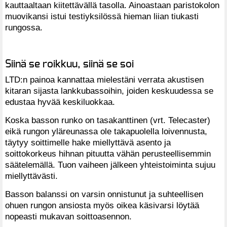
kauttaaltaan kiitettävällä tasolla. Ainoastaan paristokolon
muovikansi istui testiyksilössä hieman liian tiukasti
rungossa.
Siinä se roikkuu, siinä se soi
LTD:n painoa kannattaa mielestäni verrata akustisen
kitaran sijasta lankkubassoihin, joiden keskuudessa se
edustaa hyvää keskiluokkaa.
Koska basson runko on tasakanttinen (vrt. Telecaster)
eikä rungon yläreunassa ole takapuolella loivennusta,
täytyy soittimelle hake miellyttävä asento ja
soittokorkeus hihnan pituutta vähän perusteellisemmin
säätelemällä. Tuon vaiheen jälkeen yhteistoiminta sujuu
miellyttävästi.
Basson balanssi on varsin onnistunut ja suhteellisen
ohuen rungon ansiosta myös oikea käsivarsi löytää
nopeasti mukavan soittoasennon.