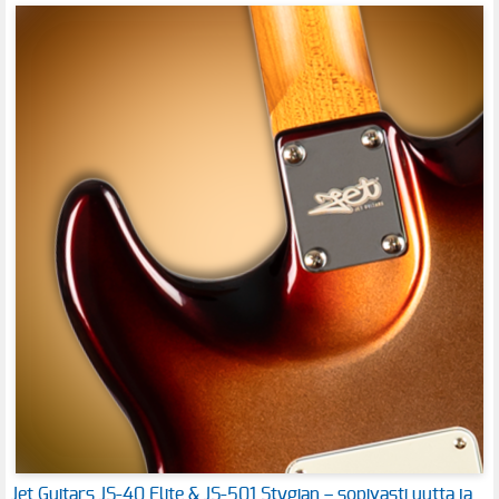
Jet Guitars JS-40 Elite & JS-501 Stygian – sopivasti uutta ja