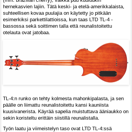
(mm. brazilian cherry), vaikka puu kuuluukin
hernekasvien lajiin. Tätä keski- ja etelä-amerikkalaista,
suhteellisen kovaa puulajia on käytetty jo pitkään
esimerkiksi parkettilattioissa, kun taas LTD TL-4 -
bassossa sekä soittimen talla että reunalistoitettu
otelauta ovat jatobaa.
TL-4:n runko on tehty kolmesta mahonkipalasta, ja sen
päälle on liimattu reunalistoitettu kansi kauniista
kuusivanerista. Käyrää sapelia muistuttava ääniaukko on
sekin koristeltu erittäin siistillä reunalistalla.
Työn laatu ja viimeistelyn taso ovat LTD TL-4:ssä