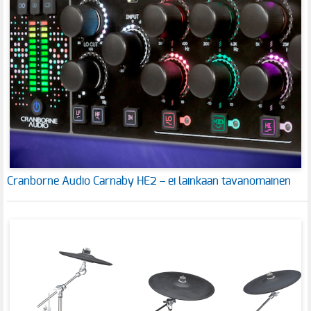
Cranborne Audio Carnaby HE2 – ei lainkaan tavanomainen