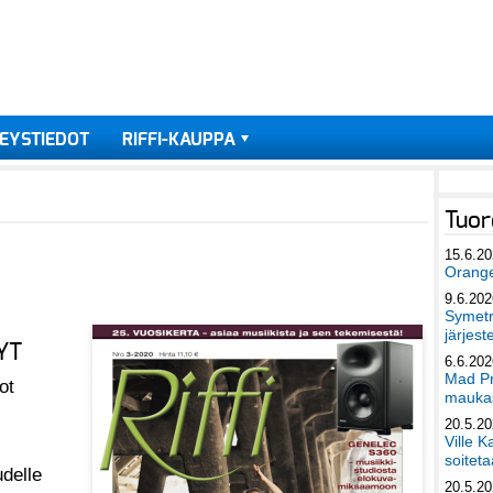
EYSTIEDOT
RIFFI-KAUPPA
Tuor
15.6.2
Orang
9.6.202
Symetri
järjest
YT
6.6.202
Mad Pr
ot
maukas
20.5.2
Ville K
soiteta
delle
20.5.2