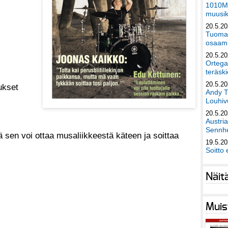
1010Mu
muusik
20.5.2
Tuomas
osaami
20.5.2
Ortega
teräski
20.5.2
ukset
Andy T
Louhivu
20.5.2
Austri
Sennhe
ttä sen voi ottaa musaliikkeestä käteen ja soittaa
19.5.2
Soitto 
Näit
Muis