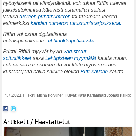
hyödyllisenä tai viihdyttävänä, voit tukea Riffin tulevaa
julkaisutoimintaa kätevästi ostamalla itsellesi
vaikka
tuoreen printtinumeron
tai tilaamalla lehden
esimerkiksi
kahden numeron tutustumistarjouksena.
Riffin voi ostaa digitaalisena
näköispainoksena
Lehtiluukkupalvelusta
.
Printti-Riffiä myyvät hyvin
varustetut
soitinliikkeet
sekä
Lehtipisteen myymälät
kautta maan.
Lehteä sekä irtonumeroita voi tilata myös suoraan
kustantajalta näillä sivuilla olevan
Riffi-kaupan
kautta.
4.7.2021
|
Teksti: Misha Koivunen | Kuvat: Katja Karjanmäki
Joonas Kaikko
Artikkelit / Haastattelut