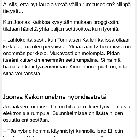
Ai siis, että nyt laulaja vetää väliin rumpusoolon? Niinpä
tietysti…
Kun Joonas Kaikkoa kysytään mukaan proggiksiin,
tilataan häneltä yhtä paljon settisoittoa kuin lyömiä.
– Lähtökohtaisesti, kun Torniaisen Kallen kanssa ollaan
keikalla, mä olen perkoissa. Ylipäätään tv-hommissa on
enemmän perkkoja. Mukavasti on molempia. Pidän
itseäni kuitenkin enemmän settirumpalina. Siinä mä
haluaisin kehittyä enemmän. Ainut huono puoli on, ettei
siinä voi tanssia.
Joonas Kaikon unelma hybridisetistä
Joonaksen rumpusettiin on hiljalleen ilmestynyt erilaisia
elektronisia rumpuja. Suunnitelmissa on lisätä niiden
osuutta entisestään.
– Tää hybridihomma käynnistyi kunnolla Isac Elliotin