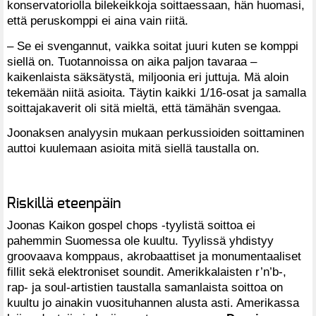
konservatoriolla bilekeikkoja soittaessaan, hän huomasi,
että peruskomppi ei aina vain riitä.
– Se ei svengannut, vaikka soitat juuri kuten se komppi
siellä on. Tuotannoissa on aika paljon tavaraa –
kaikenlaista säksätystä, miljoonia eri juttuja. Mä aloin
tekemään niitä asioita. Täytin kaikki 1/16-osat ja samalla
soittajakaverit oli sitä mieltä, että tämähän svengaa.
Joonaksen analyysin mukaan perkussioiden soittaminen
auttoi kuulemaan asioita mitä siellä taustalla on.
Riskillä eteenpäin
Joonas Kaikon gospel chops -tyylistä soittoa ei
pahemmin Suomessa ole kuultu. Tyylissä yhdistyy
groovaava komppaus, akrobaattiset ja monumentaaliset
fillit sekä elektroniset soundit. Amerikkalaisten r’n’b-,
rap- ja soul-artistien taustalla samanlaista soittoa on
kuultu jo ainakin vuosituhannen alusta asti. Amerikassa