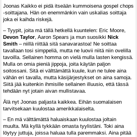
Joonas Kaikko ei pidä itseään kummoisena gospel chops
-soittajana. Hän on enemmänkin vain uskalias soittaja
joka ei kaihda riskejä.
– Tyypit, joita mä tällä hetkellä kuuntelen: Eric Moore,
Devon Taylor
, Aaron Spears ja mun suosikki
Nick
Smith
– niillä riittää sitä sanavarastoa! Ne soittaa
tavallaan tosi simppeliä, mutta ne luovii niitä niin ovelilla
tavoilla. Sellainen homma on vielä mulla lasten kengissä.
Mulla on omia pieniä jippoja, joita käytän paljon
soitossani. Sitä ei välttämättä kuule, kun ne tulee aina
vähän eri tavalla, mutta käsijärjestykset on aina samoja.
Siitä jää kuitenkin ihmisille sellainen illuusio, että tässä
tehdään nyt jotain aivan mullistavaa.
Älä nyt Joonas paljasta kaikkea. Eihän suomalaisen
tarvitsekaan kuulostaa amerikkalaiselta.
– En mä välttämättä haluaiskaan kuulostaa joltain
muulta. Mä kyllä tykkään omasta tyylistäni. Toki aina
löytyy juttuja, joissa haluaa tulla paremmaksi. Aina pitää