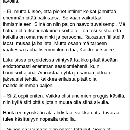
lavoilla.
– Ei, mutta klisee, että pienet intiimit keikat jännittää
enemmän pitää paikkansa. Se vaan vaikuttaa
ihmismieleen. Siinä on niin paljon haavoittuvaisempi. Mä
haluan olla itseni näköinen soittaja – on tosi siistiä että
kaikilla on oma meininki ja persoona. Rakastan fiilistellä
isosti musaa ja bailata. Mutta osaan mä tarpeen
vaatiessa rauhallisemminkin ottaa, Kaikko vitsailee.
Lukuisissa projekteissa viihtyvä Kaikko pitää itseään
ehdottomasti enemmän sessiomiehenä, kuin
bändisoittajana. Ainoastaan yhtä ja samaa juttua ei
jaksaisisi tehdä. Kaikkea erilaista pitää olla
mahdollisimman paljon.
– Siitä oppii eniten. Vaikka olisi unelmien proggis käsillä,
niin kyllä silti pitäis jotain muuta olla siinä sivulla.
Häntä ei myöskään ala ahdistaa, vaikka uutta tavaraa
tulee käsittelyyn nopealla tahdilla.
– Siihen on varmaan ajan myötä tottunut. Voice of