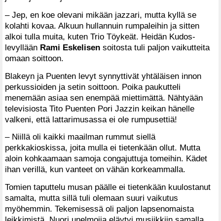
– Jep, en koe olevani mikään jazzari, mutta kyllä se
kolahti kovaa. Alkuun hullannuin rumpaleihin ja sitten
alkoi tulla muita, kuten Trio Töykeät. Heidän Kudos-
levyllään
Rami Eskelisen
soitosta tuli paljon vaikutteita
omaan soittoon.
Blakeyn ja Puenten levyt synnyttivät yhtäläisen innon
perkussioiden ja setin soittoon. Poika paukutteli
menemään asiaa sen enempää miettimättä. Nähtyään
televisiosta Tito Puenten Pori Jazzin keikan hänelle
valkeni, että lattarimusassa ei ole rumpusettiä!
– Niillä oli kaikki maailman rummut siellä
perkkakioskissa, joita mulla ei tietenkään ollut. Mutta
aloin kohkaamaan samoja congajuttuja tomeihin. Kädet
ihan verillä, kun vanteet on vähän korkeammalla.
Tomien taputtelu musan päälle ei tietenkään kuulostanut
samalta, mutta sillä tuli olemaan suuri vaikutus
myöhemmin. Tekemisessä oli paljon lapsenomaista
leikkimistä. Nuori unelmoija eläytyi musiikkiin samalla