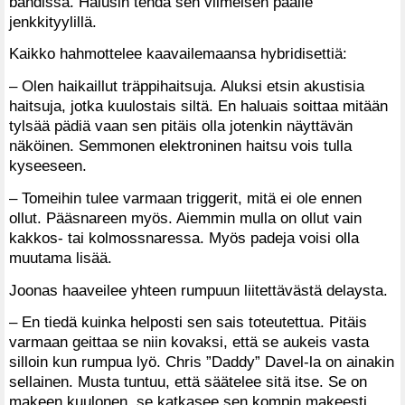
bändissä. Halusin tehdä sen viimeisen päälle
jenkkityylillä.
Kaikko hahmottelee kaavailemaansa hybridisettiä:
– Olen haikaillut träppihaitsuja. Aluksi etsin akustisia
haitsuja, jotka kuulostais siltä. En haluais soittaa mitään
tylsää pädiä vaan sen pitäis olla jotenkin näyttävän
näköinen. Semmonen elektroninen haitsu vois tulla
kyseeseen.
– Tomeihin tulee varmaan triggerit, mitä ei ole ennen
ollut. Pääsnareen myös. Aiemmin mulla on ollut vain
kakkos- tai kolmossnaressa. Myös padeja voisi olla
muutama lisää.
Joonas haaveilee yhteen rumpuun liitettävästä delaysta.
– En tiedä kuinka helposti sen sais toteutettua. Pitäis
varmaan geittaa se niin kovaksi, että se aukeis vasta
silloin kun rumpua lyö. Chris ”Daddy” Davel-la on ainakin
sellainen. Musta tuntuu, että säätelee sitä itse. Se on
makeen kuulonen, se katkasee sen kompin makeesti