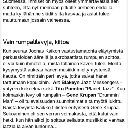
Suomessa. Ihmiset on myös olleet ymmärtäväisiä sen
suhteen, että nyt mennään pitkälle perheen ehdoilla,
mutta kyllähän ne skidit siitä kasvaa ja asiat tulee
muuttumaan jossain vaiheessa.
Vain rumpalilevyjä, kiitos
Kun seuraa Joonas Kaikon vastustamatonta eläytymistä
perkussioiden äärellä ja akrobaattista rumpujen soittoa,
ei voi kuin ihmetellä, mistä tällainen kaveri tulee. Monta
kysymystä aukeaa hänen musiikkimieltymystensä
kautta. On nimittäin pari levyä, jotka saivat hänet
tarttumaan kapuloihin.
Art Blakeyn
Jazz Messengers -
yhtyeen kokoelma sekä
Tito Puenten
”Planet Jazz”. Kun
kolmaskin levy oli rumpalin –
Gene Krupan
”Drummin’
Man” – oli tulevaisuuden suunnitelmat sitä myötä lukittu.
Näistä levyistä Kaikko fiilisteli erityisesti Gene Krupaa.
Sekoaminen oli sen verran voimakasta, että kului vain
hetki, kun hän alkoi jo soittaa sellaista musiikkia: vanhaa
jazzia ja aivan juniorina…