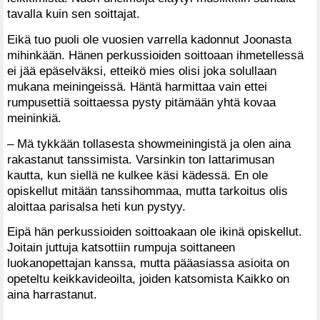
tavalla kuin sen soittajat.
Eikä tuo puoli ole vuosien varrella kadonnut Joonasta
mihinkään. Hänen perkussioiden soittoaan ihmetellessä
ei jää epäselväksi, etteikö mies olisi joka solullaan
mukana meiningeissä. Häntä harmittaa vain ettei
rumpusettiä soittaessa pysty pitämään yhtä kovaa
meininkiä.
– Mä tykkään tollasesta showmeiningistä ja olen aina
rakastanut tanssimista. Varsinkin ton lattarimusan
kautta, kun siellä ne kulkee käsi kädessä. En ole
opiskellut mitään tanssihommaa, mutta tarkoitus olis
aloittaa parisalsa heti kun pystyy.
Eipä hän perkussioiden soittoakaan ole ikinä opiskellut.
Joitain juttuja katsottiin rumpuja soittaneen
luokanopettajan kanssa, mutta pääasiassa asioita on
opeteltu keikkavideoilta, joiden katsomista Kaikko on
aina harrastanut.