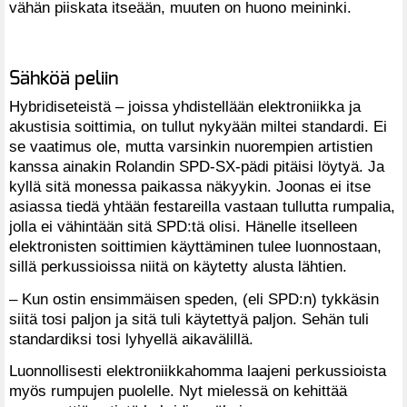
vähän piiskata itseään, muuten on huono meininki.
Sähköä peliin
Hybridiseteistä – joissa yhdistellään elektroniikka ja
akustisia soittimia, on tullut nykyään miltei standardi. Ei
se vaatimus ole, mutta varsinkin nuorempien artistien
kanssa ainakin Rolandin SPD-SX-pädi pitäisi löytyä. Ja
kyllä sitä monessa paikassa näkyykin. Joonas ei itse
asiassa tiedä yhtään festareilla vastaan tullutta rumpalia,
jolla ei vähintään sitä SPD:tä olisi. Hänelle itselleen
elektronisten soittimien käyttäminen tulee luonnostaan,
sillä perkussioissa niitä on käytetty alusta lähtien.
– Kun ostin ensimmäisen speden, (eli SPD:n) tykkäsin
siitä tosi paljon ja sitä tuli käytettyä paljon. Sehän tuli
standardiksi tosi lyhyellä aikavälillä.
Luonnollisesti elektroniikkahomma laajeni perkussioista
myös rumpujen puolelle. Nyt mielessä on kehittää