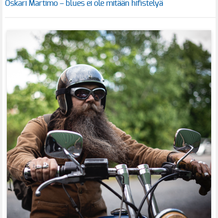
Oskari Martimo – blues ei ole mitään hifistelyä