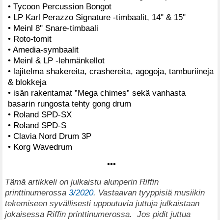
• Tycoon Percussion Bongot
• LP Karl Perazzo Signature -timbaalit, 14" & 15"
• Meinl 8" Snare-timbaali
• Roto-tomit
• Amedia-symbaalit
• Meinl & LP -lehmänkellot
• lajitelma shakereita, crashereita, agogoja, tamburiineja
& blokkeja
• isän rakentamat ”Mega chimes” sekä vanhasta
basarin rungosta tehty gong drum
• Roland SPD-SX
• Roland SPD-S
• Clavia Nord Drum 3P
• Korg Wavedrum
•••
T
ämä artikkeli on julkaistu alunperin Riffin
printtinumerossa
3/2020
. Vastaavan tyyppisiä musiikin
tekemiseen syvällisesti uppoutuvia juttuja julkaistaan
jokaisessa Riffin printtinumerossa.
Jos pidit juttua