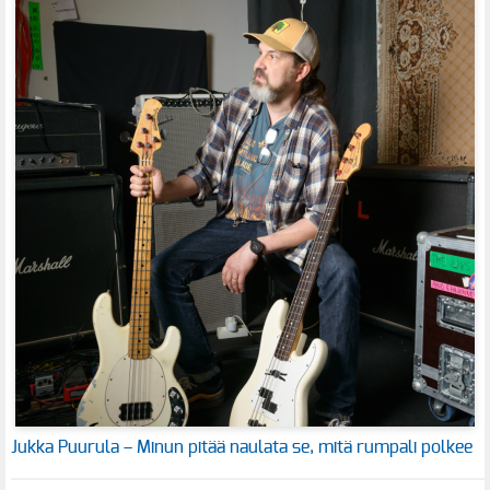
Jukka Puurula – Minun pitää naulata se, mitä rumpali polkee