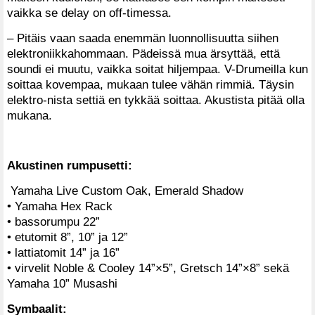
vaikka se delay on off-timessa.
– Pitäis vaan saada enemmän luonnollisuutta siihen
elektroniikkahommaan. Pädeissä mua ärsyttää, että
soundi ei muutu, vaikka soitat hiljempaa. V-Drumeilla kun
soittaa kovempaa, mukaan tulee vähän rimmiä. Täysin
elektro-nista settiä en tykkää soittaa. Akustista pitää olla
mukana.
Akustinen rumpusetti:
Yamaha Live Custom Oak, Emerald Shadow
• Yamaha Hex Rack
• bassorumpu 22”
• etutomit 8”, 10” ja 12”
• lattiatomit 14” ja 16”
• virvelit Noble & Cooley 14”×5”, Gretsch 14”×8” sekä
Yamaha 10” Musashi
Symbaalit: