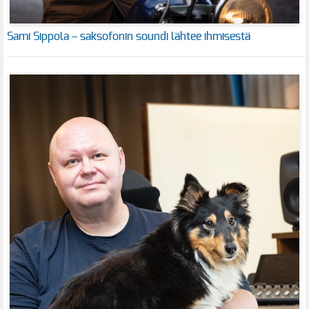
Sami Sippola – saksofonin soundi lähtee ihmisestä