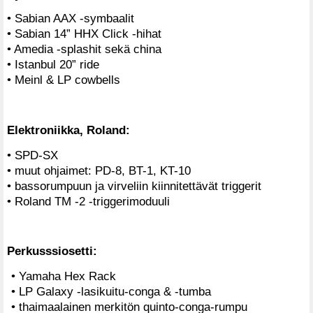
• Sabian AAX -symbaalit
• Sabian 14” HHX Click -hihat
• Amedia -splashit sekä china
• Istanbul 20” ride
• Meinl & LP cowbells
Elektroniikka, Roland:
• SPD-SX
• muut ohjaimet: PD-8, BT-1, KT-10
• bassorumpuun ja virveliin kiinnitettävät triggerit
• Roland TM -2 -triggerimoduuli
Perkusssiosetti:
• Yamaha Hex Rack
• LP Galaxy -lasikuitu-conga & -tumba
• thaimaalainen merkitön quinto-conga-rumpu