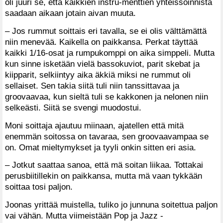
oli juuri se, että kaikkien instru-menttien yhteissoinnista
saadaan aikaan jotain aivan muuta.
– Jos rummut soittais eri tavalla, se ei olis välttämättä
niin menevää. Kaikella on paikkansa. Perkat täyttää
kaikki 1/16-osat ja rumpukomppi on aika simppeli. Mutta
kun sinne isketään vielä bassokuviot, parit skebat ja
kiipparit, selkiintyy aika äkkiä miksi ne rummut oli
sellaiset. Sen takia siitä tuli niin tanssittavaa ja
groovaavaa, kun sieltä tuli se kakkonen ja nelonen niin
selkeästi. Siitä se svengi muodostui.
Moni soittaja ajautuu miinaan, ajatellen että mitä
enemmän soitossa on tavaraa, sen groovaavampaa se
on. Omat mieltymykset ja tyyli onkin sitten eri asia.
– Jotkut saattaa sanoa, että mä soitan liikaa. Tottakai
perusbiitillekin on paikkansa, mutta mä vaan tykkään
soittaa tosi paljon.
Joonas yrittää muistella, tuliko jo junnuna soitettua paljon
vai vähän. Mutta viimeistään Pop ja Jazz -