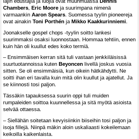
lajin edustajia ja luojia ovat muunmuassa
Dennis
Chambers
,
Eric Moore
ja suurimpana nimenä
varmaankin
Aaron Spears
. Suomessa tyylin pioneereja
ovat ainakin
Toni Porthén
ja
Mikko Kaakkurinniemi
.
Joonakselle gospel chops -tyylin soitto lankesi
suurimmaksi osaksi luonnostaan. Hommaa tehtiin, ennen
kuin hän oli kuullut edes koko termiä.
– Ensimmäisen kerran sitä tuli vastaan jenkkiläisissä
suurtuotannoissa kuten
Beyoncen
livellä joskus vuosia
sitten. Se oli ensimmäisiä, kun oikein hätkähdytti. Ne
soitti ihan eri tavalla kuin mitä olin kuullut ja ajatellut. Ja
se kiinnosti tosi paljon.
Tässäkin tapauksessa suurin oppi tuli muiden
rumpaleiden soittoa kuunnellessa ja sitä myötä asioista
selvää ottaessa.
– Siellähän soitetaan kevyisiinkin biiseihin tosi paljon ja
isoja fillejä. Niinpä mäkin aloin uskaliaasti kokeilemaan
keikoilla kaikenlaista.