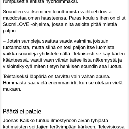
rumpusettiä entistä hybridimmäksi.
Soundien valitseminen loputtomista vaihtoehdoista
muodostaa oman haasteensa. Paras koulu siihen on ollut
SuomiLOVE -ohjelma, jossa niitä asioita pitää miettiä
paljon.
– Jotain sampleja saattaa saada valmiina joistain
tuotannoista, mutta siinä on tosi paljon itse luomista
vaikka soundeja yhdistelemällä. Teknisesti se käy käden
käänteessä, vaatii vaan vähän taiteellista näkemystä ja
visiointikykyä miten tietyn henkisen soundin saa luotua.
Toistaiseksi läppäriä on tarvittu vain vähän apuna.
Hommasta saa vielä enemmän irti, kun se otetaan vielä
mukaan.
Päätä ei palele
Joonas Kaikko tuntuu ilmestyneen aivan tyhjästä
kotimaisten soittajien terävimpään kärkeen. Televisiossa