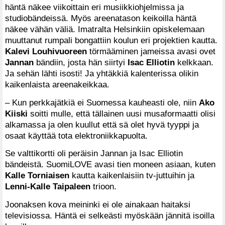
häntä näkee viikoittain eri musiikkiohjelmissa ja
studiobändeissä. Myös areenatason keikoilla häntä
näkee vähän väliä. Imatralta Helsinkiin opiskelemaan
muuttanut rumpali bongattiin koulun eri projektien kautta.
Kalevi Louhivuoreen
törmääminen jameissa avasi ovet
Jannan
bändiin, josta hän siirtyi
Isac Elliotin
kelkkaan.
Ja sehän lähti isosti! Ja yhtäkkiä kalenterissa olikin
kaikenlaista areenakeikkaa.
– Kun perkkajätkiä ei Suomessa kauheasti ole, niin
Ako
Kiiski
soitti mulle, että tällainen uusi musaformaatti olisi
alkamassa ja olen kuullut että sä olet hyvä tyyppi ja
osaat käyttää tota elektroniikkapuolta.
Se valttikortti oli peräisin Jannan ja Isac Elliotin
bändeistä. SuomiLOVE avasi tien moneen asiaan, kuten
Kalle Torniaisen
kautta kaikenlaisiin tv-juttuihin ja
Lenni-Kalle Taipaleen
trioon.
Joonaksen kova meininki ei ole ainakaan haitaksi
televisiossa. Häntä ei selkeästi myöskään jännitä isoilla