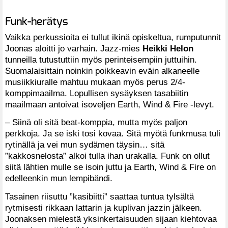
Funk-herätys
Vaikka perkussioita ei tullut ikinä opiskeltua, rumputunnit
Joonas aloitti jo varhain. Jazz-mies
Heikki Helon
tunneilla tutustuttiin myös perinteisempiin juttuihin.
Suomalaisittain noinkin poikkeavin eväin alkaneelle
musiikkiuralle mahtuu mukaan myös perus 2/4-
komppimaailma. Lopullisen sysäyksen tasabiitin
maailmaan antoivat isoveljen Earth, Wind & Fire -levyt.
– Siinä oli sitä beat-komppia, mutta myös paljon
perkkoja. Ja se iski tosi kovaa. Sitä myötä funkmusa tuli
rytinällä ja vei mun sydämen täysin… sitä
”kakkosnelosta” alkoi tulla ihan urakalla. Funk on ollut
siitä lähtien mulle se isoin juttu ja Earth, Wind & Fire on
edelleenkin mun lempibändi.
Tasainen riisuttu ”kasibiitti” saattaa tuntua tylsältä
rytmisesti rikkaan lattarin ja kuplivan jazzin jälkeen.
Joonaksen mielestä yksinkertaisuuden sijaan kiehtovaa