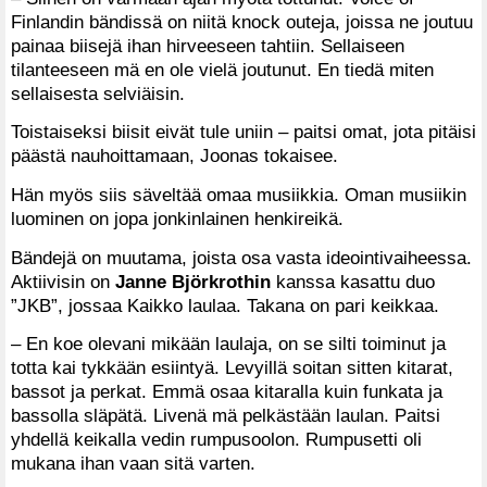
Finlandin bändissä on niitä knock outeja, joissa ne joutuu
painaa biisejä ihan hirveeseen tahtiin. Sellaiseen
tilanteeseen mä en ole vielä joutunut. En tiedä miten
sellaisesta selviäisin.
Toistaiseksi biisit eivät tule uniin – paitsi omat, jota pitäisi
päästä nauhoittamaan, Joonas tokaisee.
Hän myös siis säveltää omaa musiikkia. Oman musiikin
luominen on jopa jonkinlainen henkireikä.
Bändejä on muutama, joista osa vasta ideointivaiheessa.
Aktiivisin on
Janne Björkrothin
kanssa kasattu duo
”JKB”, jossaa Kaikko laulaa. Takana on pari keikkaa.
– En koe olevani mikään laulaja, on se silti toiminut ja
totta kai tykkään esiintyä. Levyillä soitan sitten kitarat,
bassot ja perkat. Emmä osaa kitaralla kuin funkata ja
bassolla släpätä. Livenä mä pelkästään laulan. Paitsi
yhdellä keikalla vedin rumpusoolon. Rumpusetti oli
mukana ihan vaan sitä varten.