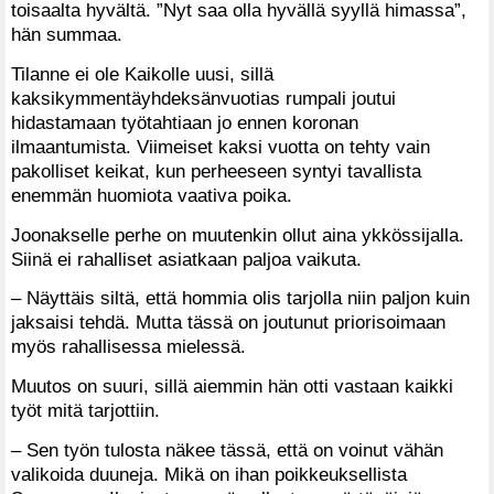
toisaalta hyvältä. ”Nyt saa olla hyvällä syyllä himassa”,
hän summaa.
Tilanne ei ole Kaikolle uusi, sillä
kaksikymmentäyhdeksänvuotias rumpali joutui
hidastamaan työtahtiaan jo ennen koronan
ilmaantumista. Viimeiset kaksi vuotta on tehty vain
pakolliset keikat, kun perheeseen syntyi tavallista
enemmän huomiota vaativa poika.
Joonakselle perhe on muutenkin ollut aina ykkössijalla.
Siinä ei rahalliset asiatkaan paljoa vaikuta.
– Näyttäis siltä, että hommia olis tarjolla niin paljon kuin
jaksaisi tehdä. Mutta tässä on joutunut priorisoimaan
myös rahallisessa mielessä.
Muutos on suuri, sillä aiemmin hän otti vastaan kaikki
työt mitä tarjottiin.
– Sen työn tulosta näkee tässä, että on voinut vähän
valikoida duuneja. Mikä on ihan poikkeuksellista