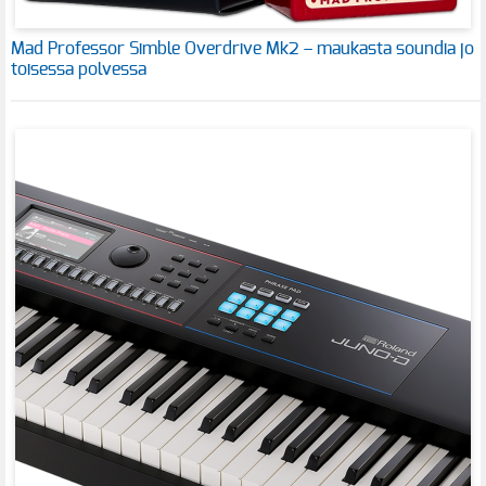
Mad Professor Simble Overdrive Mk2 – maukasta soundia jo
toisessa polvessa