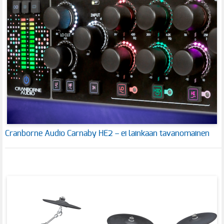
Cranborne Audio Carnaby HE2 – ei lainkaan tavanomainen