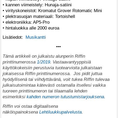
• kannen viimeistely: Hunaja-satiini
• virityskoneistot: Kromatut Grover Rotomatic Mini
• plektrasuojan materiaali: Tortoishell
• elektroniikka: AP5-Pro
• hintaluokka alle 2000 euroa
Lisätiedot:
Musikantti
•••
T
ämä artikkeli on julkaistu alunperin Riffin
printtinumerossa
1/2019
. Vastaavantyyppisiä
käyttökokeisiin perustuvia tuotearvioita julkaistaan
jokaisessa Riffin printtinumerossa.
Jos pidit juttua
hyödyllisenä tai viihdyttävänä, voit tukea Riffin tulevaa
julkaisutoimintaa kätevästi ostamalla itsellesi vaikka
tuoreen printtinumeron tai tilaamalla lehden
esimerkiksi
kahden numeron tutustumistarjouksena.
Riffin voi ostaa digitaalisena
näköispainoksena
Lehtiluukkupalvelusta
.