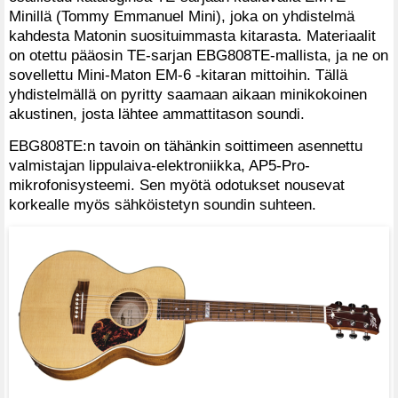
Minillä (Tommy Emmanuel Mini), joka on yhdistelmä
kahdesta Matonin suosituimmasta kitarasta. Materiaalit
on otettu pääosin TE-sarjan EBG808TE-mallista, ja ne on
sovellettu Mini-Maton EM-6 -kitaran mittoihin. Tällä
yhdistelmällä on pyritty saamaan aikaan minikokoinen
akustinen, josta lähtee ammattitason soundi.
EBG808TE:n tavoin on tähänkin soittimeen asennettu
valmistajan lippulaiva-elektroniikka, AP5-Pro-
mikrofonisysteemi. Sen myötä odotukset nousevat
korkealle myös sähköistetyn soundin suhteen.