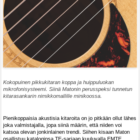
Kokopuinen pikkukitaran koppa ja huippuluokan
mikrofonisysteemi. Siinä Matonin perusspeksi tunnetun
kitarasankarin nimikkomallille minikoossa.
Pienikoppaisia akustisia kitaroita on jo pitkään ollut lähes
joka valmistajalla, jopa siinä määrin, että niiden voi
katsoa olevan jonkinlainen trendi. Siihen kisaan Maton
osallistuu kataloginsa TE-sarjaan kuuluvalla EMTE