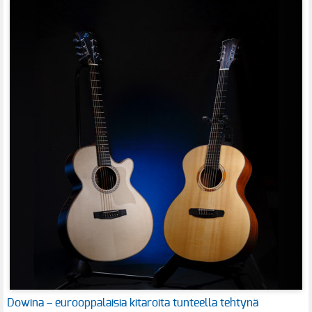
Dowina – eurooppalaisia kitaroita tunteella tehtynä