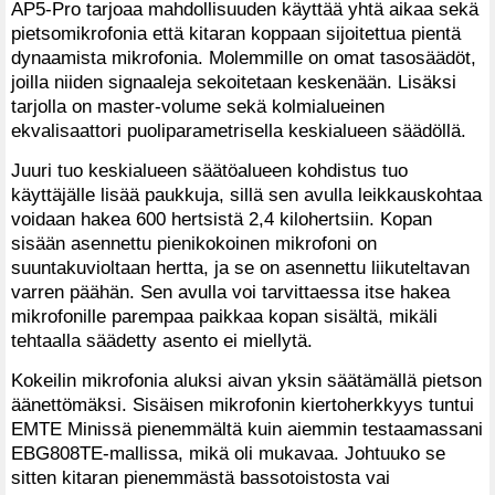
AP5-Pro tarjoaa mahdollisuuden käyttää yhtä aikaa sekä
pietsomikrofonia että kitaran koppaan sijoitettua pientä
dynaamista mikrofonia. Molemmille on omat tasosäädöt,
joilla niiden signaaleja sekoitetaan keskenään. Lisäksi
tarjolla on master-volume sekä kolmialueinen
ekvalisaattori puoliparametrisella keskialueen säädöllä.
Juuri tuo keskialueen säätöalueen kohdistus tuo
käyttäjälle lisää paukkuja, sillä sen avulla leikkauskohtaa
voidaan hakea 600 hertsistä 2,4 kilohertsiin. Kopan
sisään asennettu pienikokoinen mikrofoni on
suuntakuvioltaan hertta, ja se on asennettu liikuteltavan
varren päähän. Sen avulla voi tarvittaessa itse hakea
mikrofonille parempaa paikkaa kopan sisältä, mikäli
tehtaalla säädetty asento ei miellytä.
Kokeilin mikrofonia aluksi aivan yksin säätämällä pietson
äänettömäksi. Sisäisen mikrofonin kiertoherkkyys tuntui
EMTE Minissä pienemmältä kuin aiemmin testaamassani
EBG808TE-mallissa, mikä oli mukavaa. Johtuuko se
sitten kitaran pienemmästä bassotoistosta vai