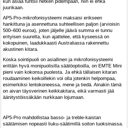
kun asiaa funtsii hetken pidempään, niin ei ehkä
juurikaan.
AP5-Pro-mikrofonisysteemi maksaisi erikseen
hankittuna ja asennettuna suhteellisen paljon (arvioisin
500–600 euroa), joten jäljelle jäävä summa ei tunnu
erityisen suurelta, kun ajattelee, että kyseessä on
kokopuinen, laadukkaasti Australiassa rakennettu
akustinen kitara.
Koska sointipuoli on asiallinen ja mikrofonisysteemi
erittäin hyvä monipuolisilla säätöoptioilla, on EMTE Mini
pieni vain kokonsa puolesta. Ja ehkä tällaisen kitaran
roudaaminen keikoillekin voi olla jotenkin helpompaa,
esimerkiksi lentokoneessa, mene ja tiedä. Ainakin tämä
on aivan täysverinen keikkakitara, eikä varmasti jää
äänitystöissäkään nurkkaan lojumaan.
AP5-Pro mahdollistaa basso- ja treble-kaistan
säätämisen nopeasti liuku-säätimillä soiton tuoksinassa.