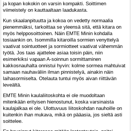
ja kopan kokokin on varsin kompakti. Soittimen
viimeistely on kauttaaltaan laadukasta.
Kun skaalanpituutta ja kokoa on vedetty normaalia
pienemmäksi, tarkoittaa se yleensä sitä, että kitara on
myös helpposoittoinen. Näin EMTE Minin kohdalla
tosiaankin on. Isommilla kitaroilla sormien venyttelyä
vaativat sointuotteet ja sormiotteet vaativat vähemmän
työtä. Jos taas ajattelee asiaa toisin päin, niin
esimerkiksi vapaan A-soinnun sormittaminen
kakkosnauhalta onnistui hyvin: kolme sormea mahtuivat
samaan nauhaväliin ilman pinnistelyä, ainakin näin
laihasormiselta. Otelauta tuntui myös aivan riittävän
leveältä.
EMTE Minin kaulaliitoskohta ei ole muodoltaan
mitenkään erityisen hienostunut, koska varsinaista
kaulajalkaa ei ole. Ulottuvuus liitoskohdan nauhoille on
kuitenkin ihan mukava, mikä on pääasia, jos sieltä asti
soittelee.