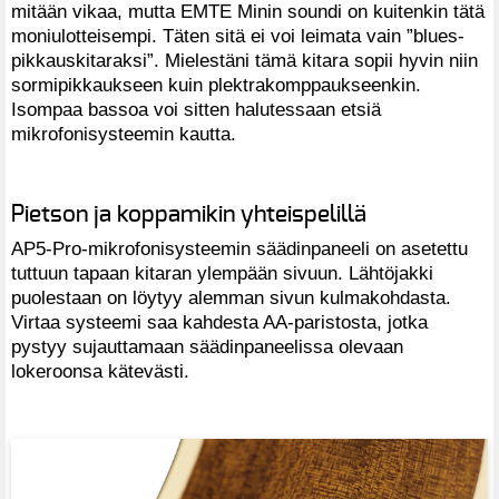
mitään vikaa, mutta EMTE Minin soundi on kuitenkin tätä
moniulotteisempi. Täten sitä ei voi leimata vain ”blues-
pikkauskitaraksi”. Mielestäni tämä kitara sopii hyvin niin
sormipikkaukseen kuin plektrakomppaukseenkin.
Isompaa bassoa voi sitten halutessaan etsiä
mikrofonisysteemin kautta.
Pietson ja koppamikin yhteispelillä
AP5-Pro-mikrofonisysteemin säädinpaneeli on asetettu
tuttuun tapaan kitaran ylempään sivuun. Lähtöjakki
puolestaan on löytyy alemman sivun kulmakohdasta.
Virtaa systeemi saa kahdesta AA-paristosta, jotka
pystyy sujauttamaan säädinpaneelissa olevaan
lokeroonsa kätevästi.