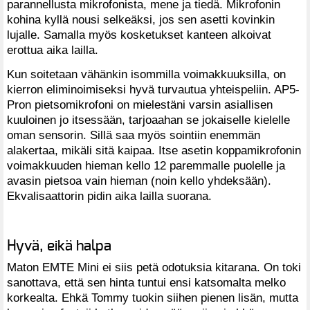
parannellusta mikrofonista, mene ja tiedä. Mikrofonin
kohina kyllä nousi selkeäksi, jos sen asetti kovinkin
lujalle. Samalla myös kosketukset kanteen alkoivat
erottua aika lailla.
Kun soitetaan vähänkin isommilla voimakkuuksilla, on
kierron eliminoimiseksi hyvä turvautua yhteispeliin. AP5-
Pron pietsomikrofoni on mielestäni varsin asiallisen
kuuloinen jo itsessään, tarjoaahan se jokaiselle kielelle
oman sensorin. Sillä saa myös sointiin enemmän
alakertaa, mikäli sitä kaipaa. Itse asetin koppamikrofonin
voimakkuuden hieman kello 12 paremmalle puolelle ja
avasin pietsoa vain hieman (noin kello yhdeksään).
Ekvalisaattorin pidin aika lailla suorana.
Hyvä, eikä halpa
Maton EMTE Mini ei siis petä odotuksia kitarana. On toki
sanottava, että sen hinta tuntui ensi katsomalta melko
korkealta. Ehkä Tommy tuokin siihen pienen lisän, mutta