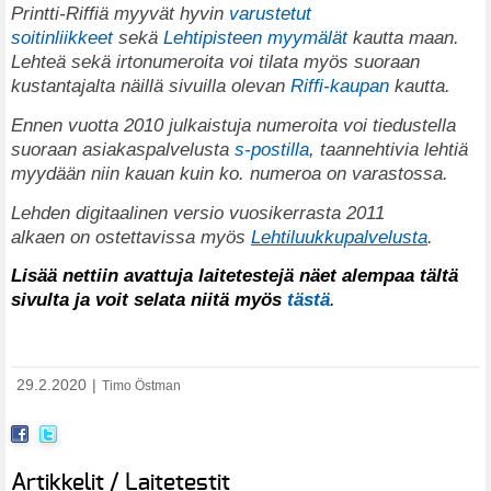
Printti-Riffiä myyvät hyvin
varustetut
soitinliikkeet
sekä
Lehtipisteen myymälät
kautta maan.
Lehteä sekä irtonumeroita voi tilata myös suoraan
kustantajalta näillä sivuilla olevan
Riffi-kaupan
kautta.
Ennen vuotta 2010 julkaistuja numeroita voi tiedustella
suoraan asiakaspalvelusta
s-postilla
, taannehtivia lehtiä
myydään niin kauan kuin ko. numeroa on varastossa.
Lehden digitaalinen versio vuosikerrasta 2011
alkaen on ostettavissa myös
Lehtiluukkupalvelusta
.
Lisää nettiin avattuja laitetestejä näet alempaa tältä
sivulta ja voit selata niitä myös
tästä
.
29.2.2020
|
Timo Östman
Artikkelit / Laitetestit