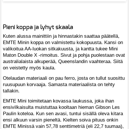
Pieni koppa ja lyhyt skaala
Kuten alussa mainittiin ja hinnastakin saattaa päätellä,
EMTE Minin koppa on valmistettu kokopuusta. Kansi on
valikoitua AA-luokan sitkakuusta, ja kantta tukee Mini
Maton Double X -rimoitus. Sivut ja pohja puolestaan ovat
australialaista alkuperää, Queenslandin vaahteraa. Siitä
on veistetty myös kaula.
Otelaudan materiaali on pau ferro, josta on tullut suosittu
ruusupuun korvaaja. Samasta materiaalista on tehty
tallakin.
EMTE Mini toimitetaan kovassa laukussa, joka ihan
ensivilkaisulta muistuttaa kooltaan hieman Gibson Les
Paulin koteloa. Kun sen avasi, tuntui sisällä oleva kitara
ensi alkuun varsin pieneltä. Kielten soiva pituus onkin
EMTE Minissä vain 57,78 senttimetriä (eli 22,7 tuumaa),