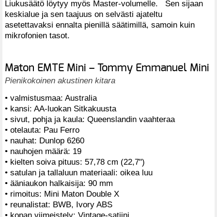
Liukusäätö löytyy myös Master-volumelle. Sen sijaan
keskialue ja sen taajuus on selvästi ajateltu
asetettavaksi ennalta pienillä säätimillä, samoin kuin
mikrofonien tasot.
Maton EMTE Mini – Tommy Emmanuel Mini
Pienikokoinen akustinen kitara
• valmistusmaa: Australia
• kansi: AA-luokan Sitkakuusta
• sivut, pohja ja kaula: Queenslandin vaahteraa
• otelauta: Pau Ferro
• nauhat: Dunlop 6260
• nauhojen määrä: 19
• kielten soiva pituus: 57,78 cm (22,7")
• satulan ja tallaluun materiaali: oikea luu
• ääniaukon halkaisija: 90 mm
• rimoitus: Mini Maton Double X
• reunalistat: BWB, Ivory ABS
• kopan viimeistely: Vintage-satiini