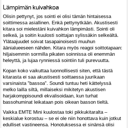
Lämpimän kuivahkoa
Olisin pettynyt, jos sointi ei olisi tämän hintaisessa
soittimessa asiallinen. Enkä pettynytkään. Akustisesti
kitara soi mielestäni kuivahkon lämpimästi. Sointi oli
selkeä, ja soitin kuulosti soittajan sylissäkin selkeältä.
Ylätaajuudet soivat tasapainoisesti muuhun
äänialueeseen nähden. Kitara myös reagoi soittotapaan:
hiljaisemmin sormilla pikaten soinnissa oli enemmän
heleyttä, ja lujaa rynniessä sointiin tuli purevuutta.
Kopan koko vaikuttaa luonnollisesti siten, että tästä
kitarasta ei saa akustisesti soittaessa juurikaan
varsinaista ”bassoa”. Soundi tuntuu heti kättelyssä
melko lailla siltä, millaiseksi mikitetyn akustisen
harjakomppisoundi ekvalisoidaan, kun turhat
bassohuminat leikataan pois oikean basson tieltä.
Vaikka EMTE Mini kuulostaa toki pikkukitaralta –
keskialue korostuu – se ei ole niin honottava kuin jotkut
edulliset vastineensa. Honotuksessa ei sinänsä olisi