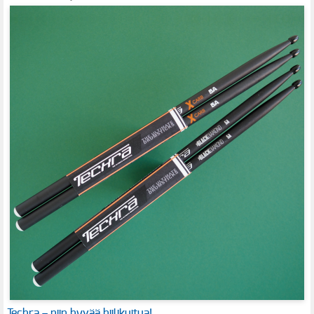
Techra – niin hyvää hiilikuitua!