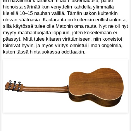
En havainnut kitarassa mitään lastentauteja, paitsi
hienoista särinää kun venyttelin kahdella ylimmällä
kielellä 10–15 nauhan välillä. Tämän uskon kuitenkin
olevan säätöasia. Kaularauta on kuitenkin erillishankinta,
sillä käytössä tulee olla Matonin oma rauta. Nyt ne oli nyt
myyty maahantuojalta loppuun, joten kokeilemaan ei
päässyt. Mitä tulee kitaran virittämiseen, niin koneistot
toimivat hyvin, ja myös viritys onnistui ilman ongelmia,
kuten tässä hintaluokassa odottaakin.