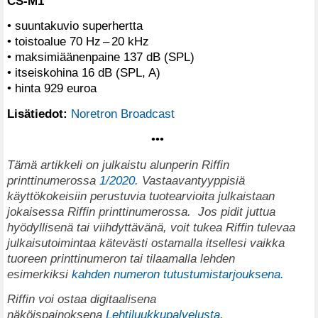
CS-M1
• suuntakuvio superhertta
• toistoalue 70 Hz – 20 kHz
• maksimiäänenpaine 137 dB (SPL)
• itseiskohina 16 dB (SPL, A)
• hinta 929 euroa
Lisätiedot:
Noretron Broadcast
•••
T
ämä artikkeli on julkaistu alunperin Riffin
printtinumerossa
1/2020
. Vastaavantyyppisiä
käyttökokeisiin perustuvia tuotearvioita julkaistaan
jokaisessa Riffin printtinumerossa.
Jos pidit juttua
hyödyllisenä tai viihdyttävänä, voit tukea Riffin tulevaa
julkaisutoimintaa kätevästi ostamalla itsellesi vaikka
tuoreen printtinumeron tai tilaamalla lehden
esimerkiksi
kahden numeron tutustumistarjouksena.
Riffin voi ostaa digitaalisena
näköispainoksena
Lehtiluukkupalvelusta
.