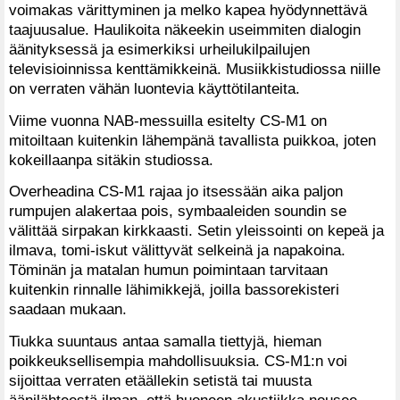
voimakas värittyminen ja melko kapea hyödynnettävä
taajuusalue. Haulikoita näkeekin useimmiten dialogin
äänityksessä ja esimerkiksi urheilukilpailujen
televisioinnissa kenttämikkeinä. Musiikkistudiossa niille
on verraten vähän luontevia käyttötilanteita.
Viime vuonna NAB-messuilla esitelty CS-M1 on
mitoiltaan kuitenkin lähempänä tavallista puikkoa, joten
kokeillaanpa sitäkin studiossa.
Overheadina CS-M1 rajaa jo itsessään aika paljon
rumpujen alakertaa pois, symbaaleiden soundin se
välittää sirpakan kirkkaasti. Setin yleissointi on kepeä ja
ilmava, tomi-iskut välittyvät selkeinä ja napakoina.
Töminän ja matalan humun poimintaan tarvitaan
kuitenkin rinnalle lähimikkejä, joilla bassorekisteri
saadaan mukaan.
Tiukka suuntaus antaa samalla tiettyjä, hieman
poikkeuksellisempia mahdollisuuksia. CS-M1:n voi
sijoittaa verraten etäällekin setistä tai muusta