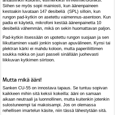
Siihen se myös sopii mainiosti, kun äänenpaineen
kestoakin luvataan 147 desibeliä (SPL) silloin, kun
rungon pad-kytkin on asetettu vaimennus-asentoon. Kun
padia ei käytetä, mikrofoni kestää äänenpainetta 10
desibeliä vähemmän, mikä on sekin huomattavan paljon.
Pad-kytkin itsessään on upotettu rungon suojaan ja sen
liikuttaminen vaatii jonkin sopivan apuvälineen. Kynsi tai
plektran kärki ei mahdu koloon, mutta paperiliittimen
soukka nokka on juuri passeli sinällään juohevasti
liikkuvan kytkimen siirtoon.
Mutta mikä ääni!
Sanken CU-55 on innostava tapaus. Se tuntuu sopivan
kaikkeen mihin sitä keksii kokeilla: ääni on samaan
aikaan neutraali ja luonnollinen, mutta kuitenkin jotenkin
sulostuneempi tai makoisampi. Jos on olemassa
rehellisen imartelun käsite, niin tässä lähestytään sitä.