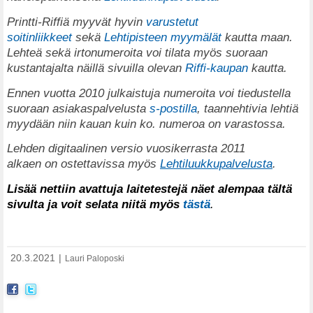
Printti-Riffiä myyvät hyvin
varustetut
soitinliikkeet
sekä
Lehtipisteen myymälät
kautta maan.
Lehteä sekä irtonumeroita voi tilata myös suoraan
kustantajalta näillä sivuilla olevan
Riffi-kaupan
kautta.
Ennen vuotta 2010 julkaistuja numeroita voi tiedustella
suoraan asiakaspalvelusta
s-postilla
, taannehtivia lehtiä
myydään niin kauan kuin ko. numeroa on varastossa.
Lehden digitaalinen versio vuosikerrasta 2011
alkaen on ostettavissa myös
Lehtiluukkupalvelusta
.
Lisää nettiin avattuja laitetestejä näet alempaa tältä
sivulta ja voit selata niitä myös
tästä
.
20.3.2021
|
Lauri Paloposki