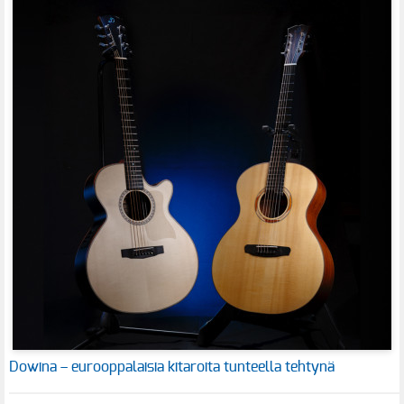
Dowina – eurooppalaisia kitaroita tunteella tehtynä