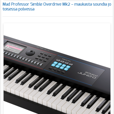
Mad Professor Simble Overdrive Mk2 – maukasta soundia jo
toisessa polvessa