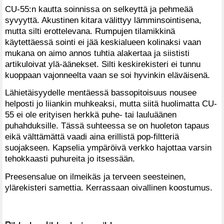
CU-55:n kautta soinnissa on selkeyttä ja pehmeää
syvyyttä. Akustinen kitara välittyy lämminsointisena,
mutta silti erottelevana. Rumpujen tilamikkinä
käytettäessä sointi ei jää keskialueen kolinaksi vaan
mukana on aimo annos tuhtia alakertaa ja siististi
artikuloivat ylä-äänekset. Silti keskirekisteri ei tunnu
kuoppaan vajonneelta vaan se soi hyvinkin eläväisenä.
Lähietäisyydelle mentäessä bassopitoisuus nousee
helposti jo liiankin muhkeaksi, mutta siitä huolimatta CU-
55 ei ole erityisen herkkä puhe- tai lauluäänen
puhahduksille. Tässä suhteessa se on huoleton tapaus
eikä välttämättä vaadi aina erillistä pop-filtteriä
suojakseen. Kapselia ympäröivä verkko hajottaa varsin
tehokkaasti puhureita jo itsessään.
Preesensalue on ilmeikäs ja terveen seesteinen,
ylärekisteri samettia. Kerrassaan oivallinen koostumus.