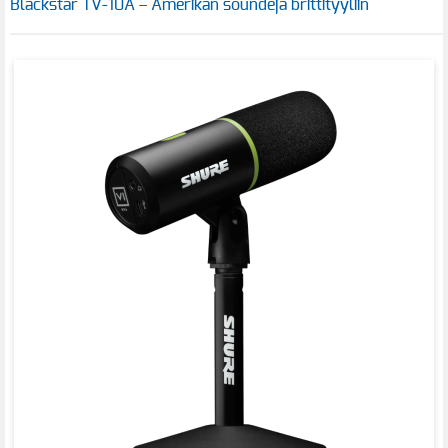
Blackstar TV-10A – Amerikan soundeja brittityyliin