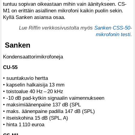
tuntuu sopivan oikeastaan mihin vain äänitykseen. CS-
M1 on erittäin asiallinen mikrofoni kaikin puolin sekin.
Kyllä Sanken asiansa osaa.
Lue Riffin verkkosivustolta myös
Sanken CSS-50-
mikrofonin testi
.
Sanken
Kondensaattorimikrofoneja
CU-55
• suuntakuvio hertta
• kapselin halkaisija 13 mm
• toistoalue 40 Hz – 20 kHz
• -10 dB pad-kytkin signaalin vaimennukseen
• maksimiäänenpaine 137 dB (SPL
• maks. äänenpaine padilla 147 dB (SPL)
• itseiskohina 15 dB (SPL, A)
• hinta 1 110 euroa