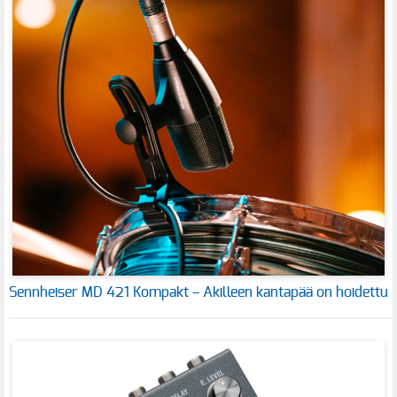
Sennheiser MD 421 Kompakt – Akilleen kantapää on hoidettu