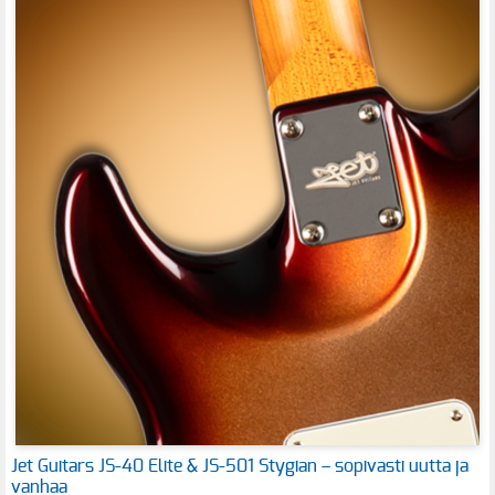
Jet Guitars JS-40 Elite & JS-501 Stygian – sopivasti uutta ja
vanhaa