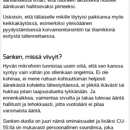
äänilähteestä ilman, että huoneen akustiikka nousee
äänikuvan hallitsevaksi piirteeksi.
Uskoisin, että tällaiselle mikille löytyisi paikkansa myös
keikkakäytössä, esimerkiksi yleisöäänen
pyydystämisessä korvamonitorointiin tai tilamikkinä
esitystä tallennettaessa.
Sanken, missä viivyit?
Hyvän mikrofonin tunnistaa usein siitä, että sen kanssa
syntyy vain vähän jos ollenkaan ongelmia. Ei ole
kohinaa, ei mene ruttuun kohtuuttoman helposti
äänekästä kohdetta lähestyttäessä, ei piikitä ikävästi tai
hukkaa jotain taajuusaluetta tykkänään. Ja
ennenkaikkea, vaimentaa sivuilta ja takaa tulevaa ääntä
hallitusti ja tehokkaasti, jotta vuotoääni ei pilaa
varsinaista ääntä.
Sanken-duolla on juuri nämä ominaisuudet ja lisäksi CU-
55:llä on mukavasti persoonallinen soundinsa, joka