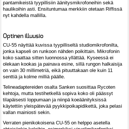
pantamikeistä tyypillisiin äänitysmikrofoneihin sekä
haulikoihin asti. Ensituntumaa merkkiin otetaan Riffissä
nyt kahdella mallilla.
Optinen illuusio
CU-55 näyttää kuvissa tyypilliseltä studiomikrofonilta,
jonka kapseli on runkoon nähden poikittain. Mikrofonin
koko saattaa sitten luonnossa yllättää. Kyseessä ei
olekaan kookas ja painava esine, sillä rungon halkaisija
on vain 30 millimetriä, eikä pituuttakaan ole kuin 11
senttiä ja kolme milliä päälle.
Telineadaptereiden osalta Sanken suosittaa Rycoten
kehtoja, mutta testihetkellä sopiva koko oli päässyt
tilapäisesti loppumaan ja niinpä koeäänityksissä
käytettiin yleispätevää pyykkipoikapidikettä, joka pelasi
vallan mainiosti sekin.
Verraten pienikokoisena CU-55 on helppo asetella
ahtaisiinkin koloihin, esimerkiksi virvelimikrofoniksi.