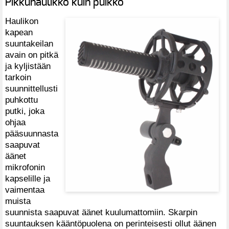
Pikkuhaulikko kuin puikko
Haulikon
kapean
suuntakeilan
avain on pitkä
ja kyljistään
tarkoin
suunnittellusti
puhkottu
putki, joka
ohjaa
pääsuunnasta
saapuvat
äänet
mikrofonin
kapselille ja
vaimentaa
muista
suunnista saapuvat äänet kuulumattomiin. Skarpin
suuntauksen kääntöpuolena on perinteisesti ollut äänen