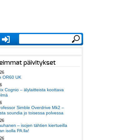
eimmat päivitykset
026
e OR60 UK
6
x Cognio – älylaitteista koottava
elmä
6
ofessor Simble Overdrive Mk2 –
ta soundia jo toisessa polvessa
026
auhanen – isojen tähtien kiertueilla
an isolla PA:lla!
026