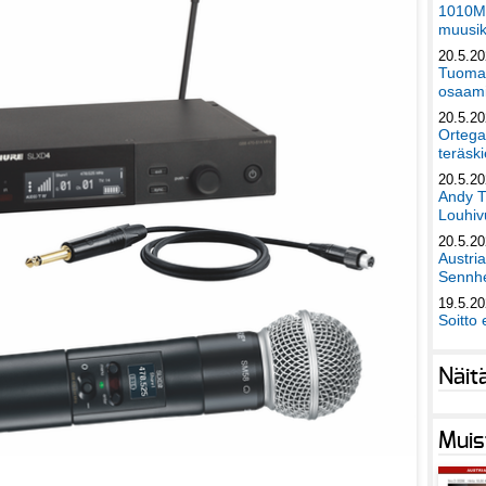
1010Mu
muusik
20.5.2
Tuomas
osaami
20.5.2
Ortega
teräski
20.5.2
Andy T
Louhivu
20.5.2
Austri
Sennhe
19.5.2
Soitto 
Näit
Muis