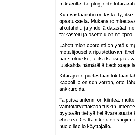
mikserille, tai plugijohto kitarav
Kun vastaanotin on kytketty, itse 
opastuksella. Mukana toimitettava
alkutahdit, ja yhdellä datasäätim
tarkastelu ja asettelu on helppoa.
Lähettimien operointi on yhtä sim
metallijousella ripustettavan lähe
paristoluukku, jonka kansi jää a
luiskahda hämärällä back stagel
Kitarajohto puolestaan lukitaan läh
kaapelilla on sen verran, ettei lä
ankkuroida.
Taipuisa antenni on kiinteä, muttei
vaihtotarvettakaan tuskin ilmenee
pyytävän tiettyä hellävaraisuutta
ehdoksi. Osittain kotelon suojiin
huolelliselle käyttäjälle.