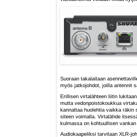
Suoraan takalaitaan asennettavil
myös jatkojohdot, joilla antennit
Erillisen virtalähteen liitin lukita
mutta vedonpoistokoukkua virtaka
kannattaa huolehtia vaikka räkin s
siteen voimalla. Virtalähde itse
kulmassa on kohtuullisen vankan 
Audiokaapeliksi tarvitaan XLR-joh