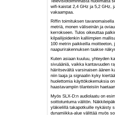
Televisiotoiminnasta huolimatta s
wifi-kaistat 2,4 GHz ja 5,2 GHz, j
vakaampaa.
Riffin toimituksen tavanomaisella t
metriä, monen väliseinän ja ovia
kerrokseen. Tulos oikeuttaa palkin
kilpailijoidenkin kalliimpien malli
100 metrin paikkeilla moitteeton, j
naapurirakennuksen taakse näkym
Kuten asiaan kuuluu, yhteyden ka
sivuääniä, vaikka kantavuuden raja
häiritsevältä varsinaisen äänen k
niin laaja ja signaalin kyky kiertää
huolettomia käyttökokemuksia on 
haastavampiin tilanteisiin haetaan
Myös SLX-D:n audiolaatu on esime
soittotuntuma välitön. Näkkileipä
yläkielillä takapotkuille nykäisty 
dynamiikka-alue välittää myös soit