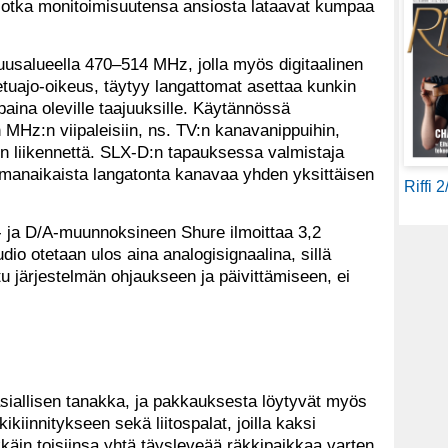
a, jotka monitoimisuutensa ansiosta lataavat kumpaa
aajuusalueella 470–514 MHz, jolla myös digitaalinen
 etuajo-oikeus, täytyy langattomat asettaa kunkin
aina oleville taajuuksille. Käytännössä
MHz:n viipaleisiin, ns. TV:n kanavanippuihin,
jon liikennettä. SLX-D:n tapauksessa valmistaja
manaikaista langatonta kanavaa yhden yksittäisen
Riffi 
 ja D/A-muunnoksineen Shure ilmoittaa 3,2
dio otetaan ulos aina analogisignaalina, sillä
tu järjestelmän ohjaukseen ja päivittämiseen, ei
asiallisen tanakka, ja pakkauksesta löytyvät myös
ikiinnitykseen sekä liitospalat, joilla kaksi
ikkäin toisiinsa yhtä täysleveää räkkipaikkaa varten.