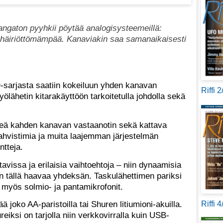
 langaton pyyhkii pöytää analogisysteemeillä:
a häiriöttömämpää. Kanaviakin saa samanaikaisesti
sarjasta saatiin kokeiluun yhden kanavan
Riffi 
ölähetin kitarakäyttöön tarkoitetulla johdolla sekä
veä kahden kanavan vastaanotin sekä kattava
ahvistimia ja muita laajemman järjestelmän
tteja.
avissa ja erilaisia vaihtoehtoja – niin dynaamisia
n tällä haavaa yhdeksän. Taskulähettimen pariksi
n myös solmio- ja pantamikrofonit.
ä joko AA-paristoilla tai Shuren litiumioni-akuilla.
Riffi 
iksi on tarjolla niin verkkovirralla kuin USB-