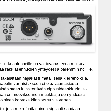
le pikkuantenneille on vakiovarusteena mukana
 saa räkkiasennuksen yhteydessä paremmin hollille.
an takalaitaan napakasti metallisella kierreholkilla,
apelin varmistukseen ei ole, vaan asiasta
isäpintaan kiinnitettävän nippusideankkurin ja -
ssään on muovikuorinen mutikka ja sen yhdessä
oloinen korvake kiinnitysruuvia varten.
to, jolla mikrofonitasoinen signaali saadaan