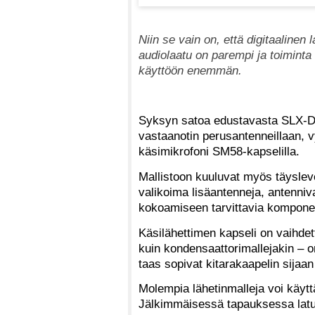
Niin se vain on, että digitaalinen
audiolaatu on parempi ja toimint
käyttöön enemmän.
Syksyn satoa edustavasta SLX-D-
vastaanotin perusantenneillaan, vy
käsimikrofoni SM58-kapselilla.
Mallistoon kuuluvat myös täysle
valikoima lisäantenneja, antenniv
kokoamiseen tarvittavia komponen
Käsilähettimen kapseli on vaihdett
kuin kondensaattorimallejakin – o
taas sopivat kitarakaapelin sijaa
Molempia lähetinmalleja voi käyttä
Jälkimmäisessä tapauksessa lature