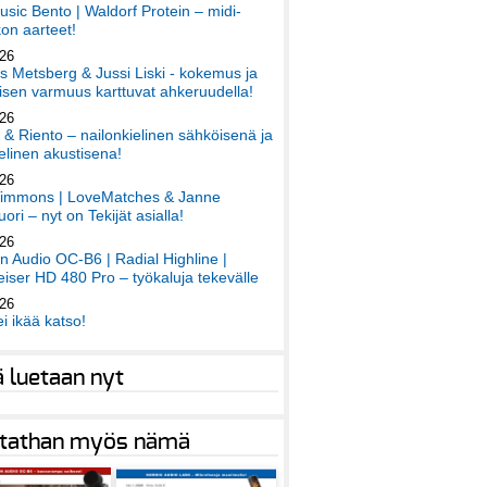
sic Bento | Waldorf Protein – midi-
on aarteet!
026
 Metsberg & Jussi Liski - kokemus ja
sen varmuus karttuvat ahkeruudella!
026
 & Riento – nailonkielinen sähköisenä ja
elinen akustisena!
026
immons | LoveMatches & Janne
ori – nyt on Tekijät asialla!
026
an Audio OC-B6 | Radial Highline |
iser HD 480 Pro – työkaluja tekevälle
026
ei ikää katso!
ä luetaan nyt
tathan myös nämä