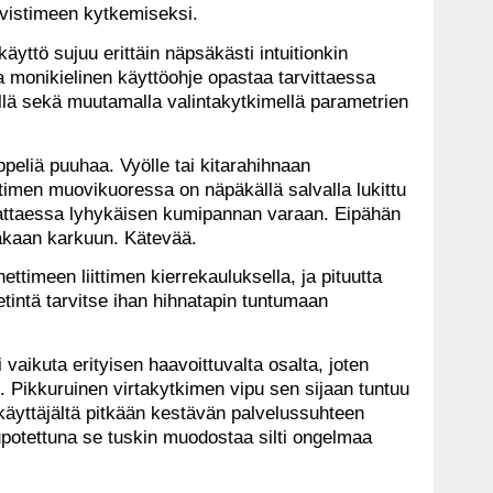
ahvistimeen kytkemiseksi.
käyttö sujuu erittäin näpsäkästi intuitionkin
 monikielinen käyttöohje opastaa tarvittaessa
ellä sekä muutamalla valintakytkimellä parametrien
ppeliä puuhaa. Vyölle tai kitarahihnaan
ttimen muovikuoressa on näpäkällä salvalla lukittu
vattaessa lyhykäisen kumipannan varaan. Eipähän
lakaan karkuun. Kätevää.
ettimeen liittimen kierrekauluksella, ja pituutta
hetintä tarvitse ihan hihnatapin tuntumaan
 vaikuta erityisen haavoittuvalta osalta, joten
. Pikkuruinen virtakytkimen vipu sen sijaan tuntuu
 käyttäjältä pitkään kestävän palvelussuhteen
 upotettuna se tuskin muodostaa silti ongelmaa