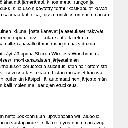
lähetintä jämerämpi, kiitos metallirungon ja
uksi sillä usein käytetty termi ”käsikapula” kuvaa
en saamaa kohtelua, jossa ronskius on enemmänkin
inen ikkuna, josta kanavat ja asetukset näkyvät
en infrapunalinssi, jonka kautta lähetin ja
amalle kanavalle ilman menujen naksuttelua.
oi käyttää apuna Shuren Wireless Workbench -
yisesti monikanavaisten järjestelmien
nnauksen perusteella suosituslistan häiriöttömistä
mivat sovussa keskenään. Listan mukaiset kanavat
n kuitenkin käsipelillä, automaattinen järjestelmän
n kalliimpien mallisarjojen etuoikeus.
an hintaluokkaan kuin lupavapaalla wifi-alueella
nnan vastapainoksi sillä on myös enemmän avuja.