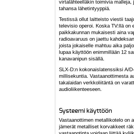
virtalähteelläkin toimivia mallej
tahansa lähetintyyppiä.
Testissä ollut laitteisto viestii t
televisio operoi. Koska TV:llä on
paikkakunnan mukaisesti aina vap
radioavaruus on jaettu kahdeksan 
joista jokaiselle mahtuu aika pal
lupaa käyttöön enimmillään 12 sa
kanavanipun sisällä.
SLX-D:n kokonaislatenssiksi A/D-
millisekuntia. Vastaanottimesta au
takalaidan verkkoliitäntä on varat
audioliikenteeseen.
Systeemi käyttöön
Vastaanottimen metallikotelo on 
jämerät metalliset korvakkeet räkk
vastaanotinta voidaan liittää kylj