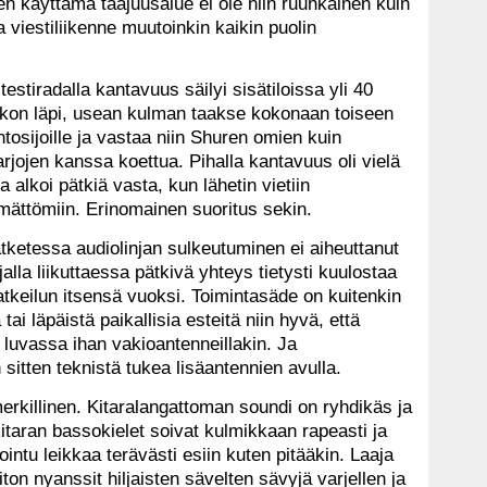
en käyttämä taajuusalue ei ole niin ruuhkainen kuin
a viestiliikenne muutoinkin kaikin puolin
estiradalla kantavuus säilyi sisätiloissa yli 40
ukon läpi, usean kulman taakse kokonaan toiseen
tosijoille ja vastaa niin Shuren omien kuin
sarjojen kanssa koettua. Pihalla kantavuus oli vielä
a alkoi pätkiä vasta, kun lähetin vietiin
ättömiin. Erinomainen suoritus sekin.
tketessa audiolinjan sulkeutuminen ei aiheuttanut
lla liikuttaessa pätkivä yhteys tietysti kuulostaa
atkeilun itsensä vuoksi. Toimintasäde on kuitenkin
 tai läpäistä paikallisia esteitä niin hyvä, että
luvassa ihan vakioantenneillakin. Ja
 sitten teknistä tukea lisäantennien avulla.
rkillinen. Kitaralangattoman soundi on ryhdikäs ja
kitaran bassokielet soivat kulmikkaan rapeasti ja
sointu leikkaa terävästi esiin kuten pitääkin. Laaja
on nyanssit hiljaisten sävelten sävyjä varjellen ja