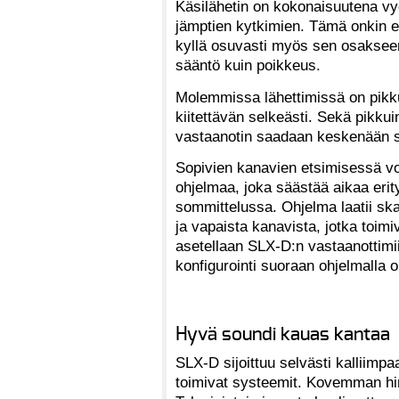
Käsilähetin on kokonaisuutena vyö
jämptien kytkimien. Tämä onkin ed
kyllä osuvasti myös sen osakse
sääntö kuin poikkeus.
Molemmissa lähettimissä on pikku
kiitettävän selkeästi. Sekä pikkuin
vastaanotin saadaan keskenään s
Sopivien kanavien etsimisessä v
ohjelmaa, joka säästää aikaa erit
sommittelussa. Ohjelma laatii ska
ja vapaista kanavista, jotka toi
asetellaan SLX-D:n vastaanottimii
konfigurointi suoraan ohjelmalla o
Hyvä soundi kauas kantaa
SLX-D sijoittuu selvästi kalliimpa
toimivat systeemit. Kovemman hi