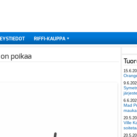
EYSTIEDOT
RIFFI-KAUPPA
 on poikaa
Tuor
15.6.2
Orang
9.6.202
Symetri
järjest
6.6.202
Mad Pr
maukas
20.5.2
Ville K
soiteta
20.5.2