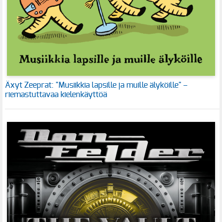
Äxyt Zeeprat: "Musiikkia lapsille ja muille älyköille" –
riemastuttavaa kielenkäyttöä