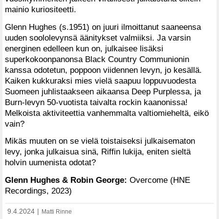
mainio kuriositeetti.
Glenn Hughes (s.1951) on juuri ilmoittanut saaneensa
uuden soololevynsä äänitykset valmiiksi. Ja varsin
energinen edelleen kun on, julkaisee lisäksi
superkokoonpanonsa Black Country Communionin
kanssa odotetun, poppoon viidennen levyn, jo kesällä.
Kaiken kukkuraksi mies vielä saapuu loppuvuodesta
Suomeen juhlistaakseen aikaansa Deep Purplessa, ja
Burn-levyn 50-vuotista taivalta rockin kaanonissa!
Melkoista aktiviteettia vanhemmalta valtiomieheltä, eikö
vain?
Mikäs muuten on se vielä toistaiseksi julkaisematon
levy, jonka julkaisua sinä, Riffin lukija, eniten sieltä
holvin uumenista odotat?
Glenn Hughes & Robin George:
Overcome (HNE
Recordings, 2023)
9.4.2024
|
Matti Rinne