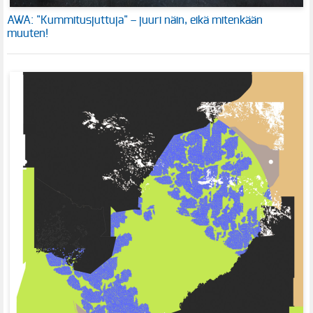
AWA: "Kummitusjuttuja" – juuri näin, eikä mitenkään
muuten!