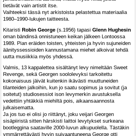
tietävät vain artistit itse.
Vaihteeksi tässä nyt arkistoista pelastettua materiaalia
1980–1990-lukujen taitteesta.
Kitaristi
Robin George
(s.1956) tapasi
Glenn Hughesin
oman bändinsä onnistuneen keikan jälkeen Lontoossa
1989. Pian eräiden toisten, yhteisten ja hyvin sujuneiden
äänityssessioiden kannustamana miehet alkoivat tehdä
uutta musiikkia myös yhdessä.
Valmis, 13 kappalettea sisältänyt levy nimeltään Sweet
Revenge, sekä Georgen soololevyksi tarkoitettu
kokonaisuus jäivät kuitenkin ikävästi muuttuneiden
tilanteiden jalkoihin, kun jo saatu sopimus ja sovitut (ja
soitetut) studiosessiot ison levymerkin avustuksella
vedettiin yhtäkkiä miehiltä pois, aikaansaannosta
julkaisematta.
Ja jos tuo ei olisi jo riittänyt, joku veijari Georgen
sisäpiiristä sitten härskisti laittoi levytykset surkeana
bootleggina saataville 2000-luvun alkupuolella. Tästäkin
ymmärrettävästi hyvin suivaantuneena George otti