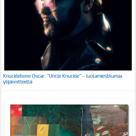
Knucklebone Oscar: "Uncle Knuckle" – luolamiesbluesia
ylijännitteellä