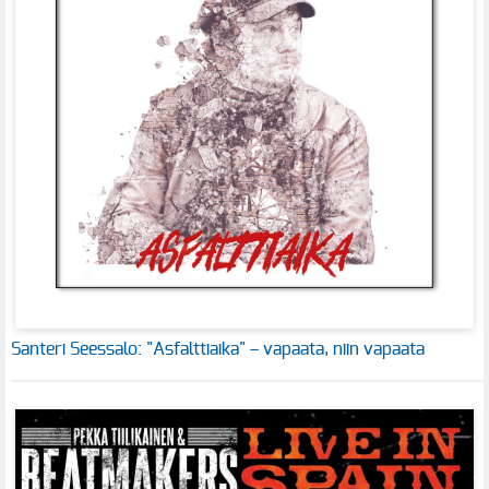
Santeri Seessalo: "Asfalttiaika" – vapaata, niin vapaata