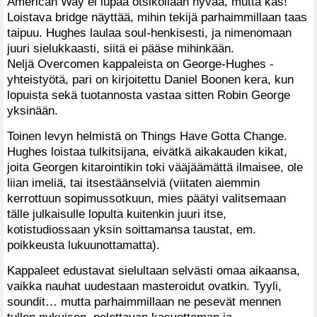
American Way ei lupaa otsikollaan hyvää, mutta kas!
Loistava bridge näyttää, mihin tekijä parhaimmillaan taas
taipuu. Hughes laulaa soul-henkisesti, ja nimenomaan
juuri sielukkaasti, siitä ei pääse mihinkään.
Neljä Overcomen kappaleista on George-Hughes -
yhteistyötä, pari on kirjoitettu Daniel Boonen kera, kun
lopuista sekä tuotannosta vastaa sitten Robin George
yksinään.
Toinen levyn helmistä on Things Have Gotta Change.
Hughes loistaa tulkitsijana, eivätkä aikakauden kikat,
joita Georgen kitarointikin toki vääjäämättä ilmaisee, ole
liian imeliä, tai itsestäänselviä (viitaten aiemmin
kerrottuun sopimussotkuun, mies päätyi valitsemaan
tälle julkaisulle lopulta kuitenkin juuri itse,
kotistudiossaan yksin soittamansa taustat, em.
poikkeusta lukuunottamatta).
Kappaleet edustavat sielultaan selvästi omaa aikaansa,
vaikka nauhat uudestaan masteroidut ovatkin. Tyyli,
soundit… mutta parhaimmillaan ne pesevät mennen
tullen nykyisen, pelottavan kasvottoman ja