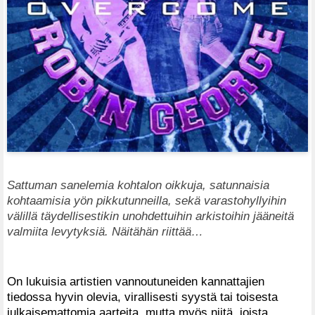
Sattuman sanelemia kohtalon oikkuja, satunnaisia
kohtaamisia yön pikkutunneilla, sekä varastohyllyihin
välillä täydellisestikin unohdettuihin arkistoihin jääneitä
valmiita levytyksiä. Näitähän riittää…
On lukuisia artistien vannoutuneiden kannattajien
tiedossa hyvin olevia, virallisesti syystä tai toisesta
julkaisemattomia aarteita, mutta myös niitä, joista