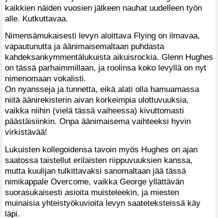
kaikkien näiden vuosien jälkeen nauhat uudelleen työn
alle. Kutkuttavaa.
Nimensämukaisesti levyn aloittava Flying on ilmavaa,
vapautunutta ja äänimaisemaltaan puhdasta
kahdeksankymmentälukuista aikuisrockia. Glenn Hughes
on tässä parhaimmillaan, ja roolinsa koko levyllä on nyt
nimenomaan vokalisti.
On nyansseja ja tunnetta, eikä alati olla hamuamassa
niitä äänirekisterin aivan korkeimpia ulottuvuuksia,
vaikka niihin (vielä tässä vaiheessa) kivuttomasti
päästäisiinkin. Onpa äänimaisema vaihteeksi hyvin
virkistävää!
Lukuisten kollegoidensa tavoin myös Hughes on ajan
saatossa taistellut erilaisten riippuvuuksien kanssa,
mutta kuulijan tulkittavaksi sanomaltaan jää tässä
nimikappale Overcome, vaikka George yllättävän
suorasukaisesti asioita muisteleekin, ja miesten
muinaisia yhteistyökuvioita levyn saateteksteissä käy
läpi.