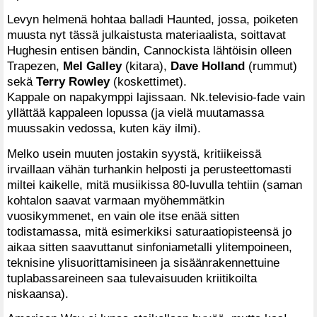
Levyn helmenä hohtaa balladi Haunted, jossa, poiketen
muusta nyt tässä julkaistusta materiaalista, soittavat
Hughesin entisen bändin, Cannockista lähtöisin olleen
Trapezen,
Mel Galley
(kitara),
Dave Holland
(rummut)
sekä
Terry Rowley
(koskettimet).
Kappale on napakymppi lajissaan. Nk.televisio-fade vain
yllättää kappaleen lopussa (ja vielä muutamassa
muussakin vedossa, kuten käy ilmi).
Melko usein muuten jostakin syystä, kritiikeissä
irvaillaan vähän turhankin helposti ja perusteettomasti
miltei kaikelle, mitä musiikissa 80-luvulla tehtiin (saman
kohtalon saavat varmaan myöhemmätkin
vuosikymmenet, en vain ole itse enää sitten
todistamassa, mitä esimerkiksi saturaatiopisteensä jo
aikaa sitten saavuttanut sinfoniametalli ylitempoineen,
teknisine ylisuorittamisineen ja sisäänrakennettuine
tuplabassareineen saa tulevaisuuden kriitikoilta
niskaansa).