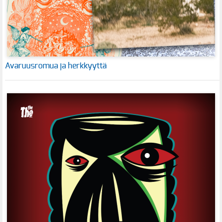
Avaruusromua ja herkkyyttä