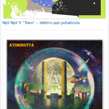
Njet Njet 9: “Toivo” – elektro-jazz-puhallusta