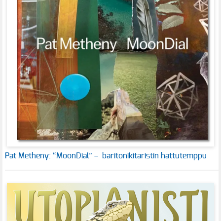
Pat Metheny: “MoonDial” – baritonikitaristin hattutemppu