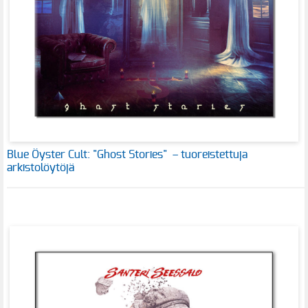
Blue Öyster Cult: "Ghost Stories" – tuoreistettuja
arkistolöytöjä