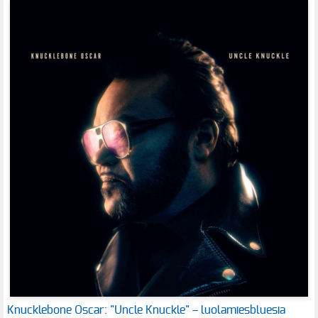
Knucklebone Oscar: "Uncle Knuckle" – luolamiesbluesia