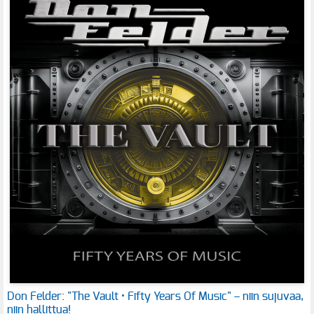
Don Felder: "The Vault • Fifty Years Of Music" – niin sujuvaa,
niin hallittua!