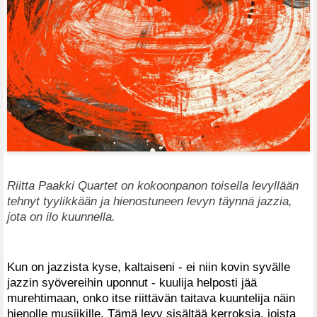
Riitta Paakki Quartet on kokoonpanon toisella levyllään
tehnyt tyylikkään ja hienostuneen levyn täynnä jazzia,
jota on ilo kuunnella.
Kun on jazzista kyse, kaltaiseni - ei niin kovin syvälle
jazzin syövereihin uponnut - kuulija helposti jää
murehtimaan, onko itse riittävän taitava kuuntelija näin
hienolle musiikille. Tämä levy sisältää kerroksia, joista