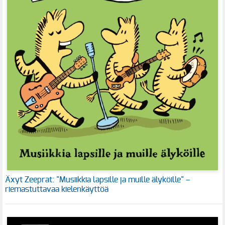
Äxyt Zeeprat: "Musiikkia lapsille ja muille älyköille" –
riemastuttavaa kielenkäyttöä