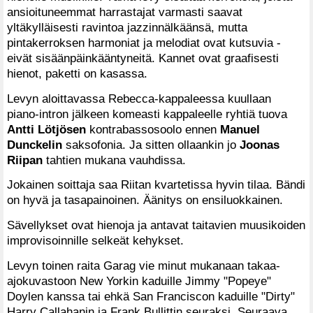
ansioituneemmat harrastajat varmasti saavat
yltäkylläisesti ravintoa jazzinnälkäänsä, mutta
pintakerroksen harmoniat ja melodiat ovat kutsuvia -
eivät sisäänpäinkääntyneitä. Kannet ovat graafisesti
hienot, paketti on kasassa.
Levyn aloittavassa Rebecca-kappaleessa kuullaan
piano-intron jälkeen komeasti kappaleelle ryhtiä tuova
Antti Lötjösen
kontrabassosoolo ennen
Manuel
Dunckelin
saksofonia. Ja sitten ollaankin jo
Joonas
Riipan
tahtien mukana vauhdissa.
Jokainen soittaja saa Riitan kvartetissa hyvin tilaa. Bändi
on hyvä ja tasapainoinen. Äänitys on ensiluokkainen.
Sävellykset ovat hienoja ja antavat taitavien muusikoiden
improvisoinnille selkeät kehykset.
Levyn toinen raita Garag vie minut mukanaan takaa-
ajokuvastoon New Yorkin kaduille Jimmy "Popeye"
Doylen kanssa tai ehkä San Franciscon kaduille "Dirty"
Harry Callahanin ja Frank Bullittin seuraksi. Seuraava