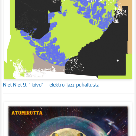
Njet Njet 9: “Toivo” – elektro-jazz-puhallusta