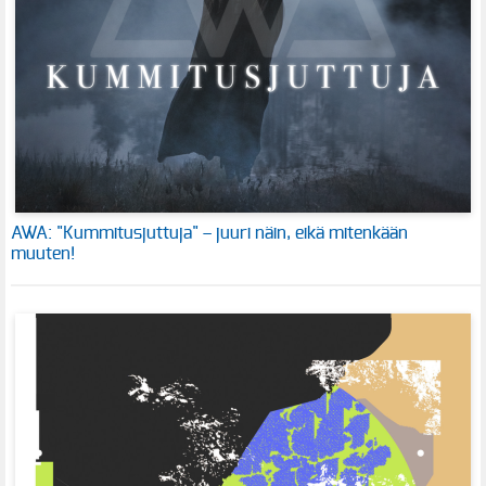
AWA: "Kummitusjuttuja" – juuri näin, eikä mitenkään
muuten!