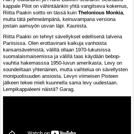
kappale Pilot on vähintäänkin yhtä vangitseva kokemus,
Riitta Paakin soitto on tässä kuin
Thelonious Monkia
,
mutta tätä pehmeämpänä, keinuvampana versiona
jostain aamuyön usvan läpi. Kaunista.
Riitta Paakki on tehnyt sävellykset edellisenä talvena
Pariisissa. Olen erottavinani kaikuja vanhoista
kansansävelmistä, välillä ollaan 1970-lukuisissa
suomalaismaisemissa ja välillä taas käydään bebop-
vauhtia hakemasssa 1950-luvun amerikasta. Levy on
soundeiltaan yhtenäinen, mutta vaihtelua on sävellysten
monipuolisuuden ansiosta. Levyn viimeisen Pisteen
jälkeen tekee mieli kuunnella sama levy uudestaan.
Lempikappaleeni näistä? Garag.