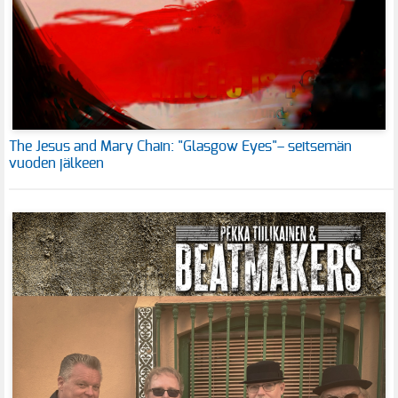
The Jesus and Mary Chain: "Glasgow Eyes"– seitsemän
vuoden jälkeen