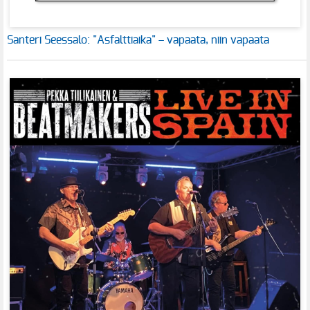
Santeri Seessalo: "Asfalttiaika" – vapaata, niin vapaata