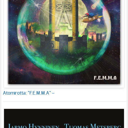
Atomirotta: "F.E.M.M.A" –