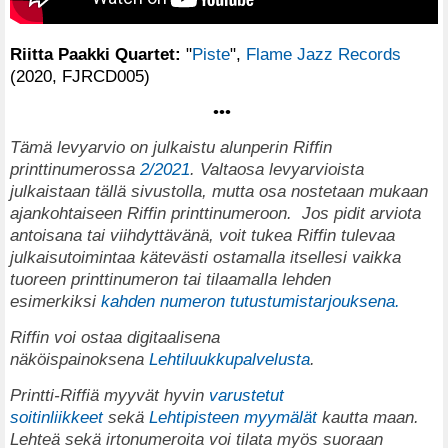
Riitta Paakki Quartet:
"
Piste
",
Flame Jazz Records
(2020, FJRCD005)
•••
T
ämä levyarvio on julkaistu alunperin Riffin
printtinumerossa
2/2021
. Valtaosa levyarvioista
julkaistaan tällä sivustolla, mutta osa nostetaan mukaan
ajankohtaiseen Riffin printtinumeroon.
Jos pidit arviota
antoisana tai viihdyttävänä, voit tukea Riffin tulevaa
julkaisutoimintaa kätevästi ostamalla itsellesi vaikka
tuoreen printtinumeron tai tilaamalla lehden
esimerkiksi
kahden numeron tutustumistarjouksena.
Riffin voi ostaa digitaalisena
näköispainoksena
Lehtiluukkupalvelusta
.
Printti-Riffiä myyvät hyvin
varustetut
soitinliikkeet
sekä
Lehtipisteen myymälät
kautta maan.
Lehteä sekä irtonumeroita voi tilata myös suoraan