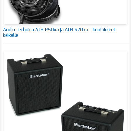
Audio-Technica ATH-R50xa ja ATH-R70xa – kuulokkeet
keikalle