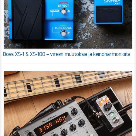
Boss XS-1 & XS-100 – vireen muutoksia ja keinoharmonioita