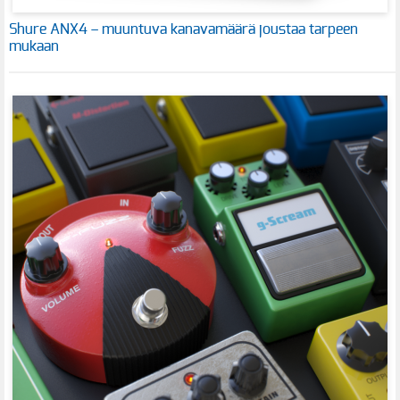
Shure ANX4 – muuntuva kanavamäärä joustaa tarpeen
mukaan