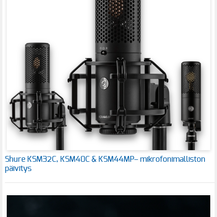
Shure KSM32C, KSM40C & KSM44MP– mikrofonimalliston
päivitys