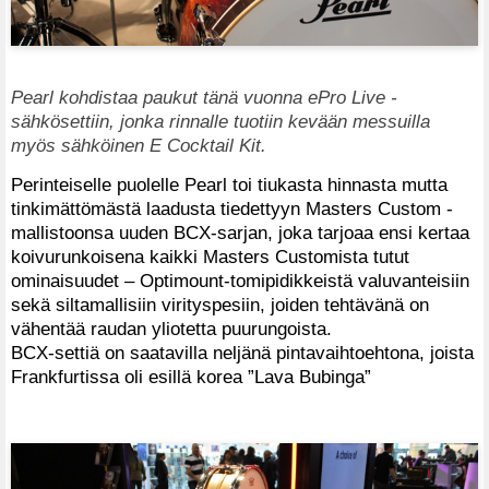
Pearl kohdistaa paukut tänä vuonna ePro Live -
sähkösettiin, jonka rinnalle tuotiin kevään messuilla
myös sähköinen E Cocktail Kit.
Perinteiselle puolelle Pearl toi tiukasta hinnasta mutta
tinkimättömästä laadusta tiedettyyn Masters Custom -
mallistoonsa uuden BCX-sarjan, joka tarjoaa ensi kertaa
koivurunkoisena kaikki Masters Customista tutut
ominaisuudet – Optimount-tomipidikkeistä valuvanteisiin
sekä siltamallisiin virityspesiin, joiden tehtävänä on
vähentää raudan yliotetta puurungoista.
BCX-settiä on saatavilla neljänä pintavaihtoehtona, joista
Frankfurtissa oli esillä korea ”Lava Bubinga”