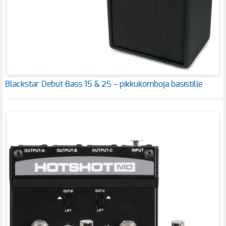
Blackstar Debut Bass 15 & 25 – pikkukomboja basistille