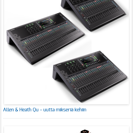
Allen & Heath Qu – uutta mikseriä kehiin