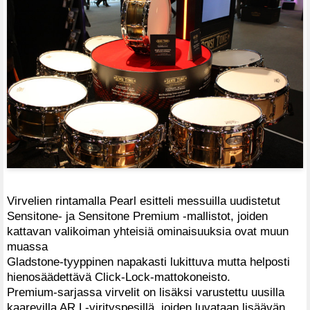
Virvelien rintamalla Pearl esitteli messuilla uudistetut
Sensitone- ja Sensitone Premium -mallistot, joiden
kattavan valikoiman yhteisiä ominaisuuksia ovat muun
muassa
Gladstone-tyyppinen napakasti lukittuva mutta helposti
hienosäädettävä Click-Lock-mattokoneisto.
Premium-sarjassa virvelit on lisäksi varustettu uusilla
kaarevilla AR L-virityspesillä, joiden luvataan lisäävän