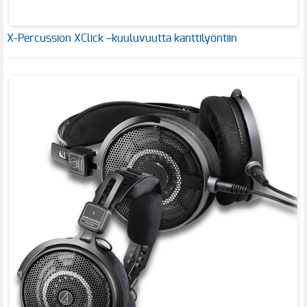
X-Percussion XClick –kuuluvuutta kanttilyöntiin