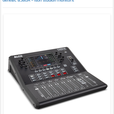
Genelec 8380A – ison studion monitorit