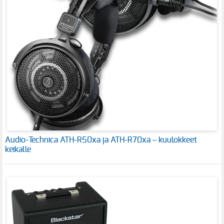
Audio-Technica ATH-R50xa ja ATH-R70xa – kuulokkeet
keikalle