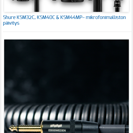
Shure KSM32C, KSM40C & KSM44MP– mikrofonimalliston
päivitys