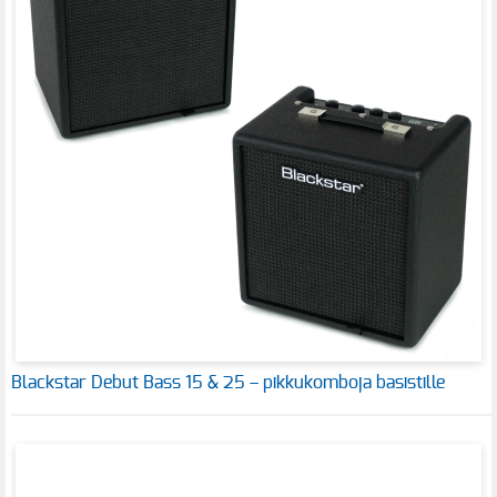
Blackstar Debut Bass 15 & 25 – pikkukomboja basistille