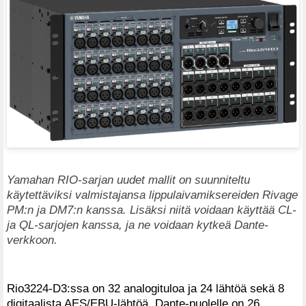
Yamahan RIO-sarjan uudet mallit on suunniteltu
käytettäviksi valmistajansa lippulaivamiksereiden Rivage
PM:n ja DM7:n kanssa. Lisäksi niitä voidaan käyttää CL-
ja QL-sarjojen kanssa, ja ne voidaan kytkeä Dante-
verkkoon.
Rio3224-D3:ssa on 32 analogituloa ja 24 lähtöä sekä 8
digitaalista AES/EBU-lähtöä. Dante-puolelle on 26