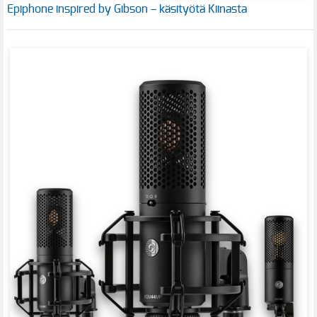
Epiphone inspired by Gibson – käsityötä Kiinasta