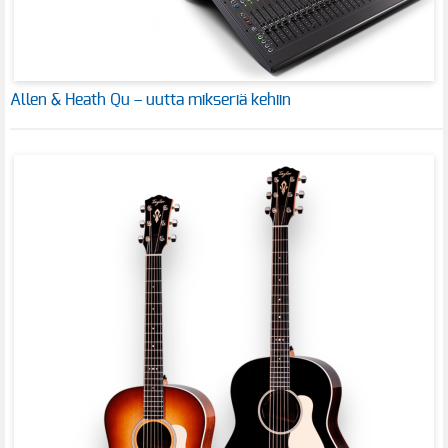
Allen & Heath Qu – uutta mikseriä kehiin