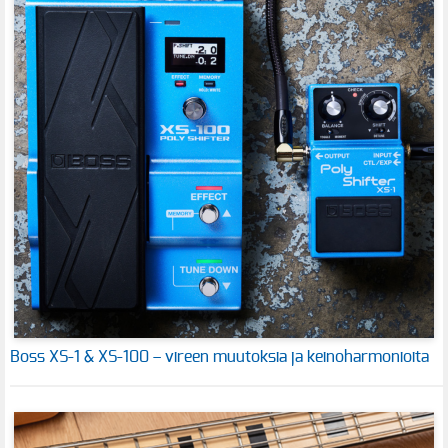
Boss XS-1 & XS-100 – vireen muutoksia ja keinoharmonioita