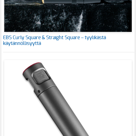
EBS Curly Square & Straight Square – tyylikästä
käytännöllisyyttä