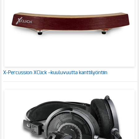
X-Percussion XClick –kuuluvuutta kanttilyöntiin