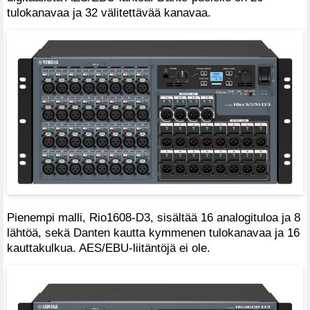
tulokanavaa ja 32 välitettävää kanavaa.
Pienempi malli, Rio1608-D3, sisältää 16 analogituloa ja 8
lähtöä, sekä Danten kautta kymmenen tulokanavaa ja 16
kauttakulkua. AES/EBU-liitäntöjä ei ole.