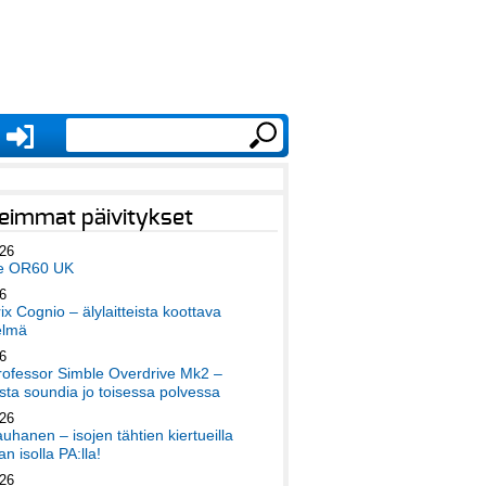
eimmat päivitykset
026
e OR60 UK
6
x Cognio – älylaitteista koottava
elmä
6
ofessor Simble Overdrive Mk2 –
ta soundia jo toisessa polvessa
026
auhanen – isojen tähtien kiertueilla
an isolla PA:lla!
026