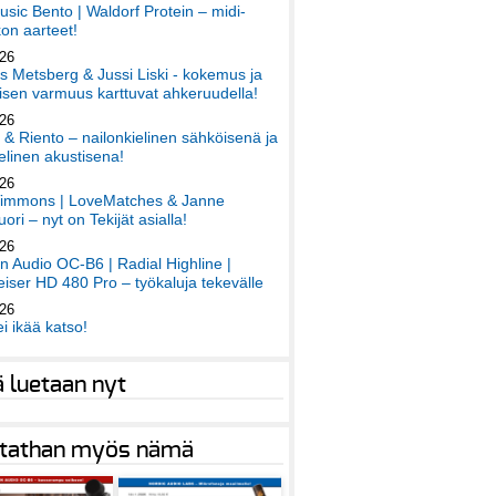
sic Bento | Waldorf Protein – midi-
on aarteet!
026
 Metsberg & Jussi Liski - kokemus ja
sen varmuus karttuvat ahkeruudella!
026
 & Riento – nailonkielinen sähköisenä ja
elinen akustisena!
026
immons | LoveMatches & Janne
ori – nyt on Tekijät asialla!
026
an Audio OC-B6 | Radial Highline |
iser HD 480 Pro – työkaluja tekevälle
026
ei ikää katso!
ä luetaan nyt
tathan myös nämä