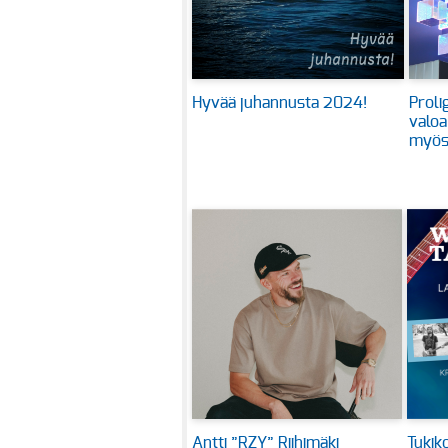
Hyvää juhannusta 2024!
Proli
valoa
myös
Antti ”RZY” Riihimäki
Tukiko