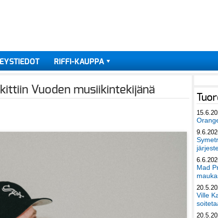
EYSTIEDOT
RIFFI-KAUPPA
lkittiin Vuoden musiikintekijänä
Tuor
15.6.2
Orang
9.6.202
Symetri
järjest
6.6.202
Mad Pr
maukas
20.5.2
Ville K
soiteta
20.5.2