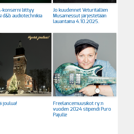
konserni liittyy
Jo kuudennet Veturitallien
i d&b audiotechnikia
Musamessut järjestetään
lauantaina 4.10.2025.
 joulua!
Freelancemuusikot ry:n
vuoden 2024 stipendi Puro
Pajulle