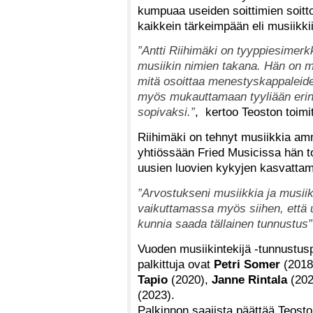
kumpuaa useiden soittimien soitt
kaikkein tärkeimpään eli musiikki
”Antti Riihimäki on tyyppiesimerkk
musiikin nimien takana. Hän on mu
mitä osoittaa menestyskappaleide
myös mukauttamaan tyyliään erinom
sopivaksi.”
, kertoo Teoston toimi
Riihimäki on tehnyt musiikkia amm
yhtiössään Fried Musicissa hän to
uusien luovien kykyjen kasvatt
”Arvostukseni musiikkia ja musiiki
vaikuttamassa myös siihen, että uu
kunnia saada tällainen tunnustus”
Vuoden musiikintekijä -tunnustusp
palkittuja ovat
Petri Somer
(2018
Tapio
(2020),
Janne Rintala
(202
(2023).
Palkinnon saajista päättää Teoston