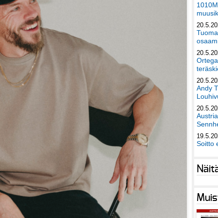
1010Mu
muusik
20.5.2
Tuomas
osaami
20.5.2
Ortega
teräski
20.5.2
Andy T
Louhivu
20.5.2
Austri
Sennhe
19.5.2
Soitto 
Näit
Muis