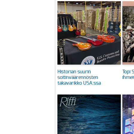
Historian suurin
Topi 
soitinväärennösten
ihmei
takavarikko USA:ssa