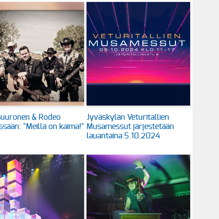
Suuronen & Rodeo
Jyväskylän Veturitallien
ssään: "Meillä on kaima!"
Musamessut järjestetään
lauantaina 5.10.2024