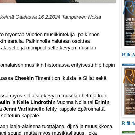
e Iskelmä Gaalassa 16.2.2024 Tampereen Nokia
sto myöntää Vuoden musiikintekijä -palkinnon
kin saralla. Palkinnolla halutaan osoittaa
a-alaiselle ja monipuoliselle kevyen musiikin
Riffi 
omalaisen musiikin historiassa erityisesti hip hopin
muassa
Cheekin
Timantit on ikuisia ja Sillat sekä
ssä myös sellaisia kevyen musiikin helmiä kuin
aulin
ja
Kalle Lindrothin
Vuonna Nolla tai
Erinin
a
Jenni Vartiaiselle
tehty kappale Epäröimättä
soitetuin kappale.
Riffi 
taan laaja-alaisena tuottajana, dj:nä ja muusikkona.
ani soundi mutta myös musikaalisuus, joka