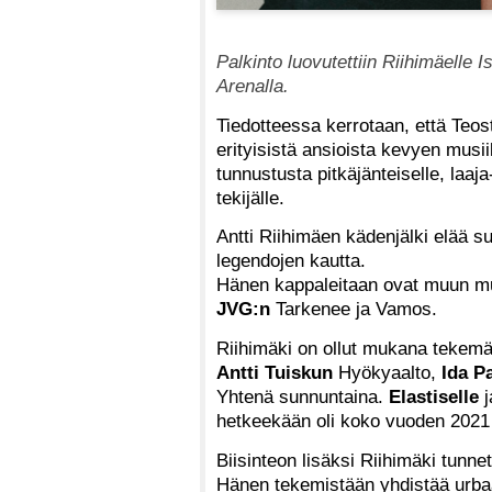
Palkinto luovutettiin Riihimäell
Arenalla.
Tiedotteessa kerrotaan, että Teo
erityisistä ansioista kevyen musii
tunnustusta pitkäjänteiselle, laaj
tekijälle.
Antti Riihimäen kädenjälki elää su
legendojen kautta.
Hänen kappaleitaan ovat muun 
JVG:n
Tarkenee ja Vamos.
Riihimäki on ollut mukana tekemä
Antti Tuiskun
Hyökyaalto,
Ida P
Yhtenä sunnuntaina.
Elastiselle
j
hetkeekään oli koko vuoden 2021 
Biisinteon lisäksi Riihimäki tunne
Hänen tekemistään yhdistää urba