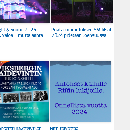
ght & Sound 2024 –
Pöytärummutuksen SM-kisat
, valoa… mutta ääntä
2024 pidetään Joensuussa
!
nsertti näyttelytilan
Riffi toivottaa