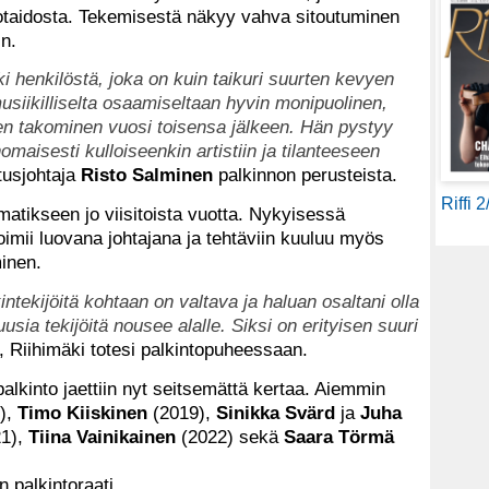
otaidosta. Tekemisestä näkyy vahva sitoutuminen
in.
i henkilöstä, joka on kuin taikuri suurten kevyen
siikilliselta osaamiseltaan hyvin monipuolinen,
n takominen vuosi toisensa jälkeen. Hän pystyy
aisesti kulloiseenkin artistiin ja tilanteeseen
tusjohtaja
Risto Salminen
palkinnon perusteista.
Riffi 
atikseen jo viisitoista vuotta. Nykyisessä
imii luovana johtajana ja tehtäviin kuuluu myös
aminen.
ntekijöitä kohtaan on valtava ja haluan osaltani olla
sia tekijöitä nousee alalle. Siksi on erityisen suuri
, Riihimäki totesi palkintopuheessaan.
alkinto jaettiin nyt seitsemättä kertaa. Aiemmin
),
Timo Kiiskinen
(2019),
Sinikka Svärd
ja
Juha
1),
Tiina Vainikainen
(2022) sekä
Saara Törmä
 palkintoraati.