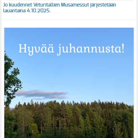
Jo kuudennet Veturitallien Musamessut järjestetään
lauantaina 4.10.2025.