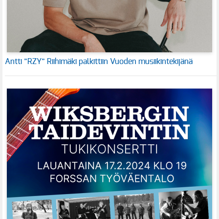
Antti ”RZY” Riihimäki palkittiin Vuoden musiikintekijänä