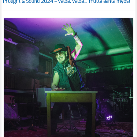
Prolight & Sound 2024 – valoa, valoa… mutta ääntä myös!