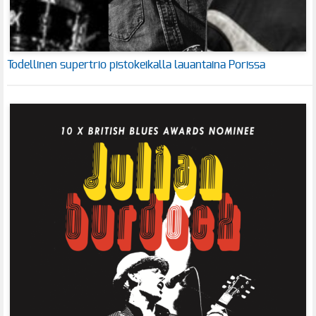
Todellinen supertrio pistokeikalla lauantaina Porissa