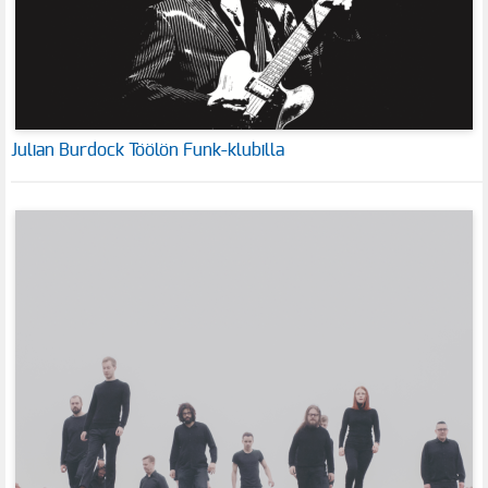
Julian Burdock Töölön Funk-klubilla