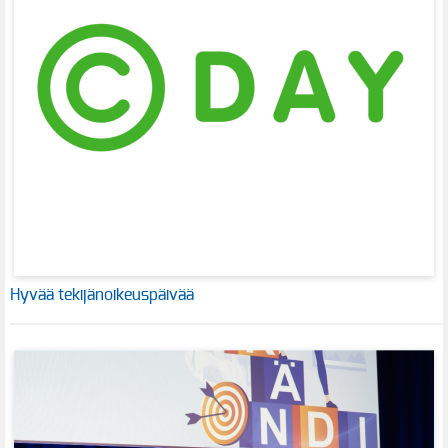
Hyvää tekijänoikeuspäivää