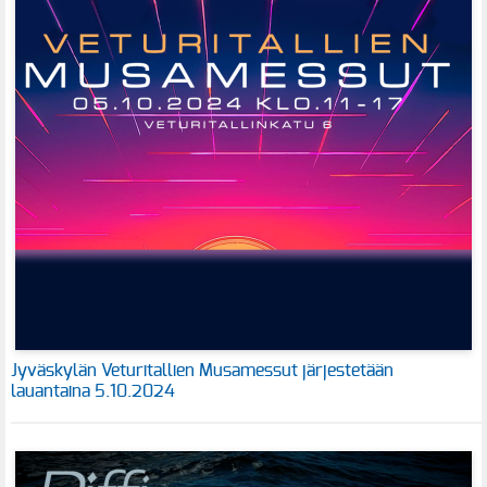
Jyväskylän Veturitallien Musamessut järjestetään
lauantaina 5.10.2024