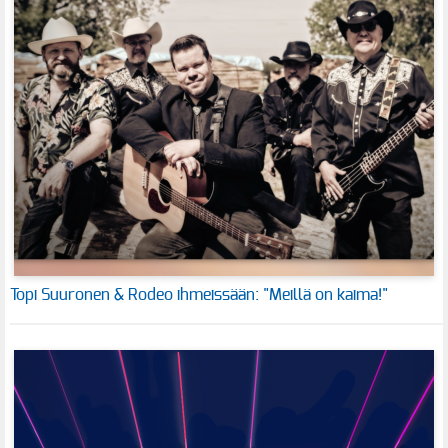
Topi Suuronen & Rodeo ihmeissään: "Meillä on kaima!"