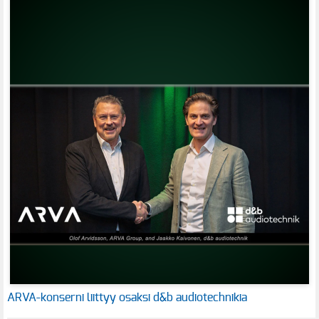
ARVA-konserni liittyy osaksi d&b audiotechnikia