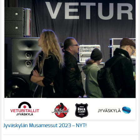
Jyväskylän Musamessut 2023 – NYT!