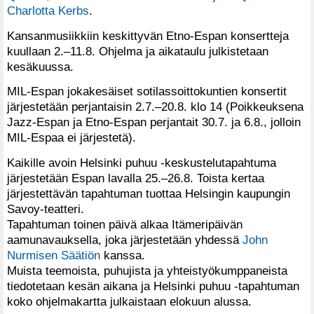
Charlotta Kerbs
.
Kansanmusiikkiin keskittyvän Etno-Espan konsertteja
kuullaan 2.–11.8. Ohjelma ja aikataulu julkistetaan
kesäkuussa.
MIL-Espan jokakesäiset sotilassoittokuntien konsertit
järjestetään perjantaisin 2.7.–20.8. klo 14 (Poikkeuksena
Jazz-Espan ja Etno-Espan perjantait 30.7. ja 6.8., jolloin
MIL-Espaa ei järjestetä).
Kaikille avoin Helsinki puhuu -keskustelutapahtuma
järjestetään Espan lavalla 25.–26.8. Toista kertaa
järjestettävän tapahtuman tuottaa Helsingin kaupungin
Savoy-teatteri.
Tapahtuman toinen päivä alkaa Itämeripäivän
aamunavauksella, joka järjestetään yhdessä
John
Nurmisen Säätiön
kanssa.
Muista teemoista, puhujista ja yhteistyökumppaneista
tiedotetaan kesän aikana ja Helsinki puhuu -tapahtuman
koko ohjelmakartta julkaistaan elokuun alussa.