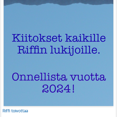
Riffi toivottaa