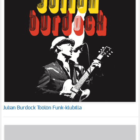
Julian Burdock Töölön Funk-klubilla