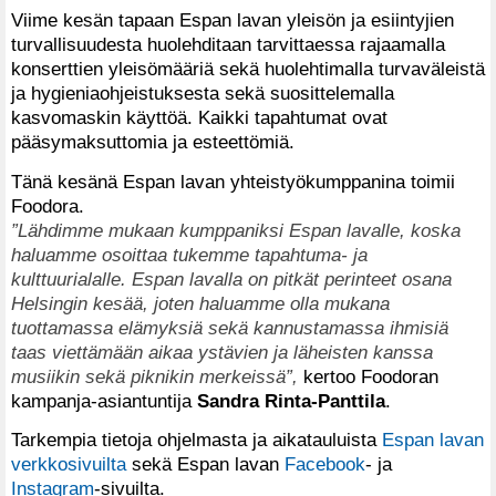
Viime kesän tapaan Espan lavan yleisön ja esiintyjien
turvallisuudesta huolehditaan tarvittaessa rajaamalla
konserttien yleisömääriä sekä huolehtimalla turvaväleistä
ja hygieniaohjeistuksesta sekä suosittelemalla
kasvomaskin käyttöä. Kaikki tapahtumat ovat
pääsymaksuttomia ja esteettömiä.
Tänä kesänä Espan lavan yhteistyökumppanina toimii
Foodora.
”Lähdimme mukaan kumppaniksi Espan lavalle, koska
haluamme osoittaa tukemme tapahtuma- ja
kulttuurialalle. Espan lavalla on pitkät perinteet osana
Helsingin kesää, joten haluamme olla mukana
tuottamassa elämyksiä sekä kannustamassa ihmisiä
taas viettämään aikaa ystävien ja läheisten kanssa
musiikin sekä piknikin merkeissä”,
kertoo Foodoran
kampanja-asiantuntija
Sandra Rinta-Panttila
.
Tarkempia tietoja ohjelmasta ja aikatauluista
Espan lavan
verkkosivuilta
sekä Espan lavan
Facebook
- ja
Instagram
-sivuilta.