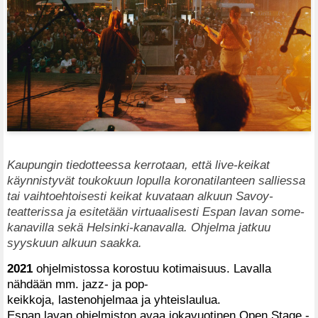
Kaupungin tiedotteessa kerrotaan, että live-keikat
käynnistyvät toukokuun lopulla koronatilanteen salliessa
tai vaihtoehtoisesti keikat kuvataan alkuun Savoy-
teatterissa ja esitetään virtuaalisesti Espan lavan some-
kanavilla sekä Helsinki-kanavalla. Ohjelma jatkuu
syyskuun alkuun saakka.
2021
ohjelmistossa korostuu kotimaisuus. Lavalla
nähdään mm. jazz- ja pop-
keikkoja, lastenohjelmaa ja yhteislaulua.
Espan lavan ohjelmiston avaa jokavuotinen Open Stage -