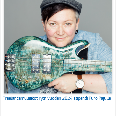
Freelancemuusikot ry:n vuoden 2024 stipendi Puro Pajulle