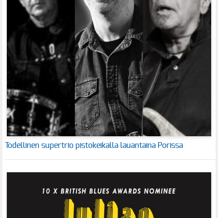
Todellinen supertrio pistokeikalla lauantaina Porissa