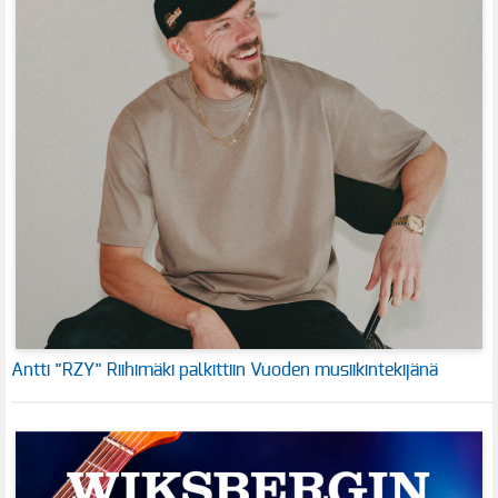
Antti ”RZY” Riihimäki palkittiin Vuoden musiikintekijänä