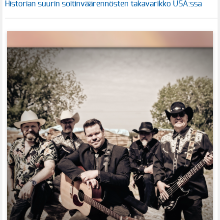
Historian suurin soitinväärennösten takavarikko USA:ssa