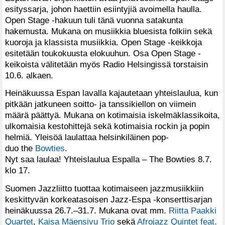
esityssarja, johon haettiin esiintyjiä avoimella haulla.
Open Stage -hakuun tuli tänä vuonna satakunta
hakemusta. Mukana on musiikkia bluesista folkiin sekä
kuoroja ja klassista musiikkia. Open Stage -keikkoja
esitetään toukokuusta elokuuhun. Osa Open Stage -
keikoista välitetään myös Radio Helsingissä torstaisin
10.6. alkaen.
Heinäkuussa Espan lavalla kajautetaan yhteislaulua, kun
pitkään jatkuneen soitto- ja tanssikiellon on viimein
määrä päättyä. Mukana on kotimaisia iskelmäklassikoita,
ulkomaisia kestohittejä sekä kotimaisia rockin ja popin
helmiä. Yleisöä laulattaa helsinkiläinen pop-
duo the
Bowties
.
Nyt saa laulaa! Yhteislaulua Espalla – The Bowties 8.7.
klo 17.
Suomen Jazzliitto tuottaa kotimaiseen jazzmusiikkiin
keskittyvän korkeatasoisen Jazz-Espa -konserttisarjan
heinäkuussa 26.7.–31.7. Mukana ovat mm.
Riitta Paakki
Quartet
,
Kaisa Mäensivu Trio
sekä
Afrojazz Quintet feat.