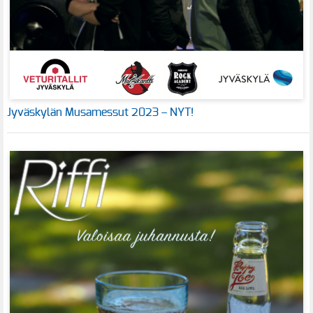
Jyväskylän Musamessut 2023 – NYT!