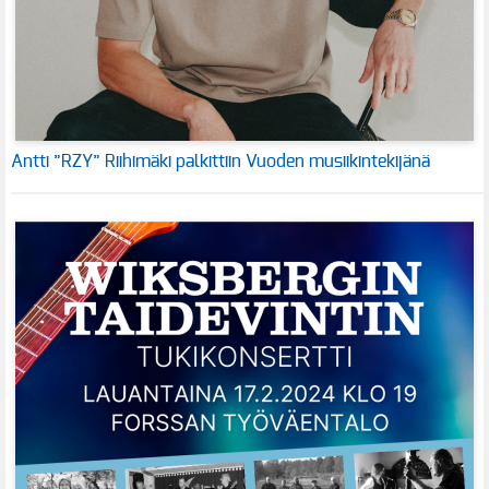
Antti ”RZY” Riihimäki palkittiin Vuoden musiikintekijänä