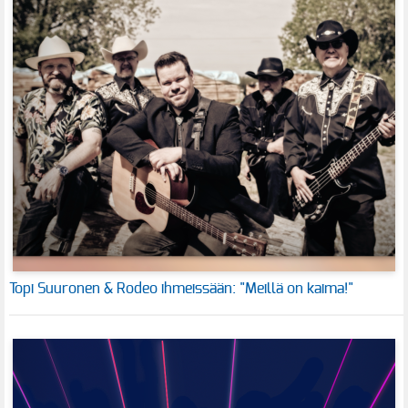
Topi Suuronen & Rodeo ihmeissään: "Meillä on kaima!"