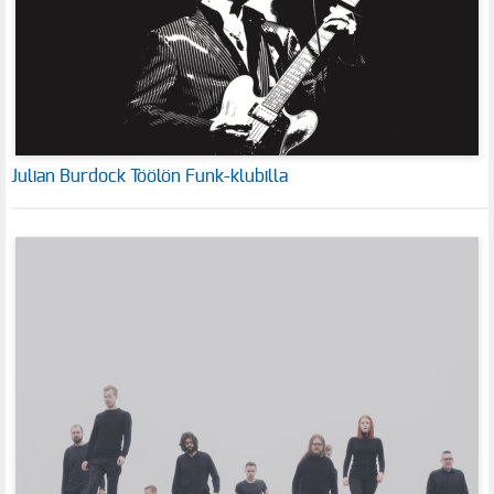
Julian Burdock Töölön Funk-klubilla