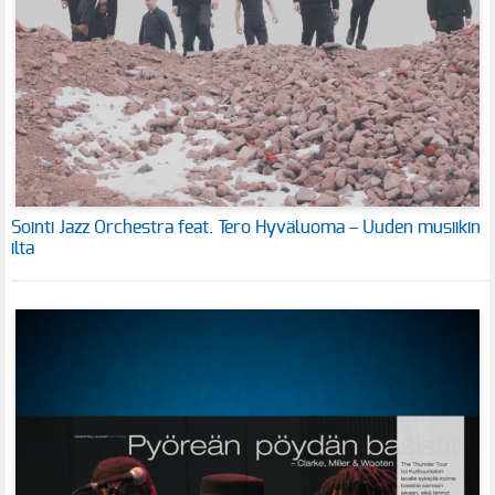
Sointi Jazz Orchestra feat. Tero Hyväluoma – Uuden musiikin
ilta