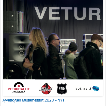
Jyväskylän Musamessut 2023 – NYT!