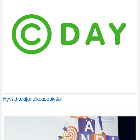
Hyvää tekijänoikeuspäivää