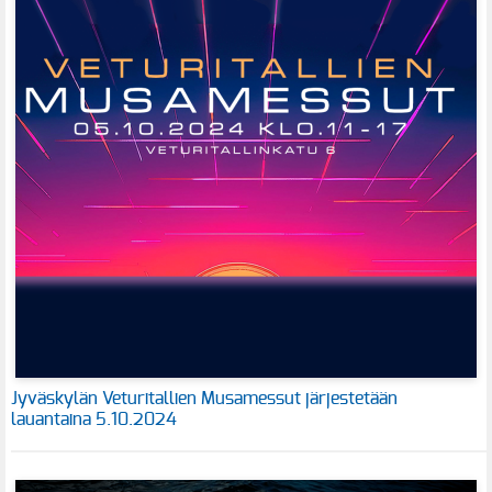
Jyväskylän Veturitallien Musamessut järjestetään
lauantaina 5.10.2024