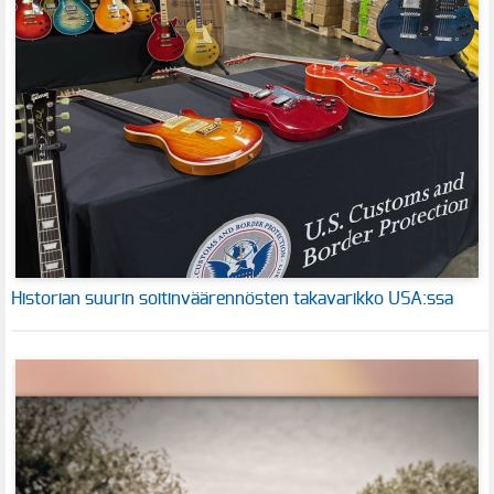
Historian suurin soitinväärennösten takavarikko USA:ssa