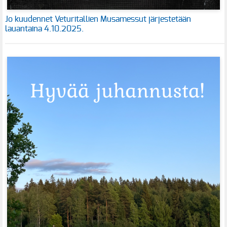
Jo kuudennet Veturitallien Musamessut järjestetään
lauantaina 4.10.2025.