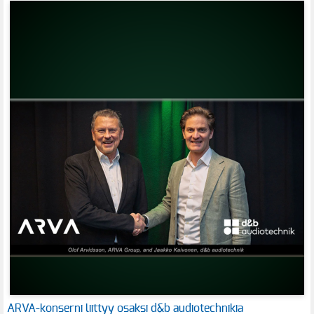
ARVA-konserni liittyy osaksi d&b audiotechnikia