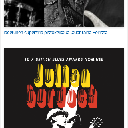
Todellinen supertrio pistokeikalla lauantaina Porissa