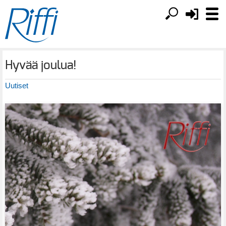
Hyvää joulua!
Uutiset