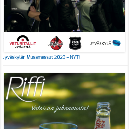
Jyväskylän Musamessut 2023 – NYT!