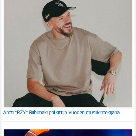
Antti ”RZY” Riihimäki palkittiin Vuoden musiikintekijänä