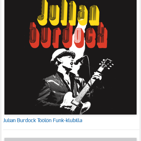
Julian Burdock Töölön Funk-klubilla