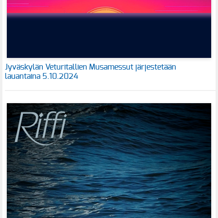
Jyväskylän Veturitallien Musamessut järjestetään
lauantaina 5.10.2024