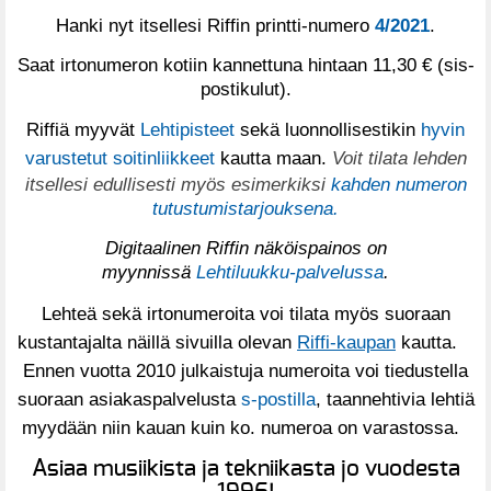
Hanki nyt itsellesi Riffin printti-numero
4/2021
.
Saat irtonumeron kotiin kannettuna hintaan 11,30 € (sis-
postikulut).
Riffiä myyvät
Lehtipisteet
sekä luonnollisestikin
hyvin
varustetut soitinliikkeet
kautta maan.
Voit tilata lehden
itsellesi edullisesti myös esimerkiksi
kahden numeron
tutustumistarjouksena.
Digitaalinen Riffin näköispainos on
myynnissä
Lehtiluukku-palvelussa
.
Lehteä sekä irtonumeroita voi tilata myös suoraan
kustantajalta näillä sivuilla olevan
Riffi-kaupan
kautta.
Ennen vuotta 2010 julkaistuja numeroita voi tiedustella
suoraan asiakaspalvelusta
s-postilla
, taannehtivia lehtiä
myydään niin kauan kuin ko. numeroa on varastossa.
Asiaa musiikista ja tekniikasta jo vuodesta