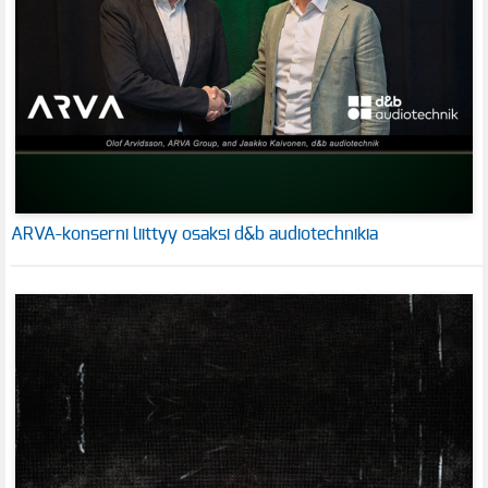
ARVA-konserni liittyy osaksi d&b audiotechnikia