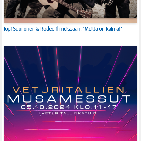
Topi Suuronen & Rodeo ihmeissään: "Meillä on kaima!"