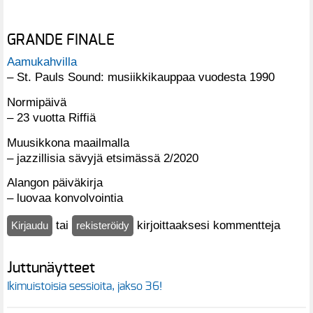
GRANDE FINALE
Aamukahvilla
– St. Pauls Sound: musiikkikauppaa vuodesta 1990
Normipäivä
– 23 vuotta Riffiä
Muusikkona maailmalla
– jazzillisia sävyjä etsimässä 2/2020
Alangon päiväkirja
– luovaa konvolvointia
tai
kirjoittaaksesi kommentteja
Kirjaudu
rekisteröidy
Juttunäytteet
Ikimuistoisia sessioita, jakso 36!