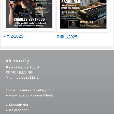
Riffi 2/2025
Riffi 1/2025
Idemco Oy
Kirkonkyläntie 103 B
00740 HELSINKI
Y-tunnus:0820112-2
S-posti:
asiakaspalvelu@riffi.fi
www.facebook.com/riffilehti
Mediatiedot
Käyttöehdot