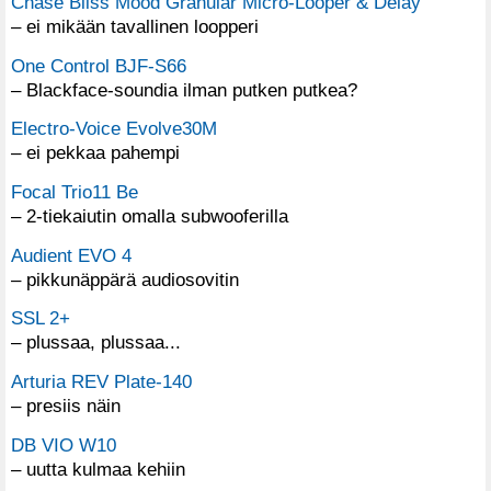
Chase Bliss Mood Granular Micro-Looper & Delay
– ei mikään tavallinen loopperi
One Control BJF-S66
– Blackface-soundia ilman putken putkea?
Electro-Voice Evolve30M
– ei pekkaa pahempi
Focal Trio11 Be
– 2-tiekaiutin omalla subwooferilla
Audient EVO 4
– pikkunäppärä audiosovitin
SSL 2+
– plussaa, plussaa...
Arturia REV Plate-140
– presiis näin
DB VIO W10
– uutta kulmaa kehiin