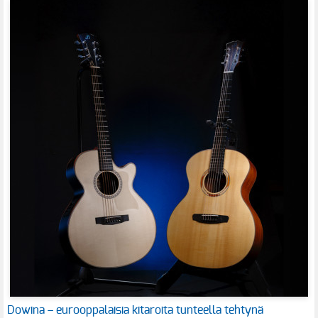
Dowina – eurooppalaisia kitaroita tunteella tehtynä