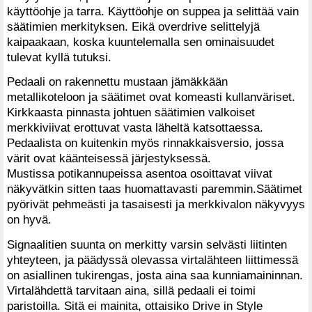
käyttöohje ja tarra. Käyttöohje on suppea ja selittää vain
säätimien merkityksen. Eikä overdrive selittelyjä
kaipaakaan, koska kuuntelemalla sen ominaisuudet
tulevat kyllä tutuksi.
Pedaali on rakennettu mustaan jämäkkään
metallikoteloon ja säätimet ovat komeasti kullanväriset.
Kirkkaasta pinnasta johtuen säätimien valkoiset
merkkiviivat erottuvat vasta läheltä katsottaessa.
Pedaalista on kuitenkin myös rinnakkaisversio, jossa
värit ovat käänteisessä järjestyksessä.
Mustissa potikannupeissa asentoa osoittavat viivat
näkyvätkin sitten taas huomattavasti paremmin.Säätimet
pyörivät pehmeästi ja tasaisesti ja merkkivalon näkyvyys
on hyvä.
Signaalitien suunta on merkitty varsin selvästi liitinten
yhteyteen, ja päädyssä olevassa virtalähteen liittimessä
on asiallinen tukirengas, josta aina saa kunniamaininnan.
Virtalähdettä tarvitaan aina, sillä pedaali ei toimi
paristoilla. Sitä ei mainita, ottaisiko Drive in Style