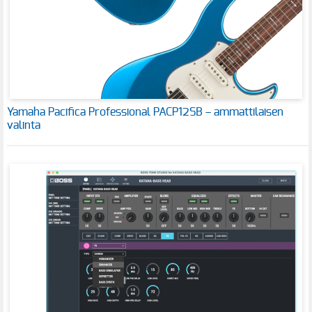
Yamaha Pacifica Professional PACP12SB – ammattilaisen
valinta