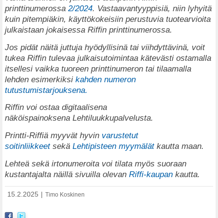
printtinumerossa
2/2024
. Vastaavantyyppisiä, niin lyhyitä
kuin pitempiäkin, käyttökokeisiin perustuvia tuotearvioita
julkaistaan jokaisessa Riffin printtinumerossa.
Jos pidät näitä juttuja hyödyllisinä tai viihdyttävinä, voit
tukea Riffin tulevaa julkaisutoimintaa kätevästi ostamalla
itsellesi vaikka tuoreen printtinumeron tai tilaamalla
lehden esimerkiksi
kahden numeron
tutustumistarjouksena.
Riffin voi ostaa digitaalisena
näköispainoksena
Lehtiluukkupalvelusta
.
Printti-Riffiä myyvät hyvin
varustetut
soitinliikkeet
sekä
Lehtipisteen myymälät
kautta maan.
Lehteä sekä irtonumeroita voi tilata myös suoraan
kustantajalta näillä sivuilla olevan
Riffi-kaupan
kautta.
15.2.2025
|
Timo Koskinen