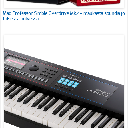
Mad Professor Simble Overdrive Mk2 – maukasta soundia jo
toisessa polvessa