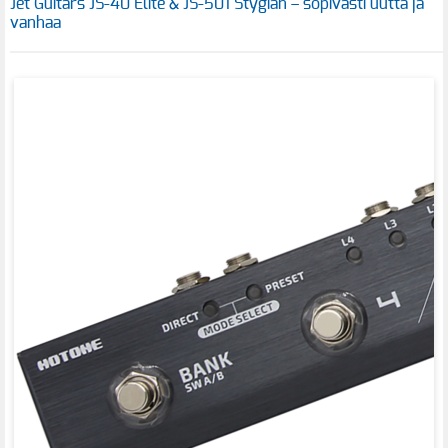
Jet Guitars JS-40 Elite & JS-501 Stygian – sopivasti uutta ja
vanhaa