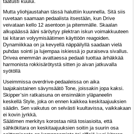
taatusti kuului.
Mutta yliohjaustahan tässä haluttiin kuunnella. Sitä siis
ruvetaan saamaan pedaalista itsestään, kun Drive
veivataan kello 12 asentoon ja pitemmälle. Skaalan
alkupäässä ääni säröytyy plektran iskun voimakkuuteen
tai kitaran volyymisäätimen käyttöön reagoiden.
Dynamiikkaa on ja kevyellä näppäilyllä saadaan vielä
puhdas sointi ja lujempaa iskiessä jo puraiseva sivallus.
Drivea enemmän avattaessa pedaali tuottaa ärhäkkää
harmonista rokkisärötystä sitten jo aivan jatkuvalla
syötöllä
Useimmissa overdrive-pedaaleissa on aika
laajakaistainen sävynsäätö Tone, joissakin jopa kaksi.
Skipper’sin ratkaisuna on ensinnäkin yläpaneelin
keskellä Style, joka on ennen kaikkea keskitaajuuksien
säädin. Sen vaikutus on selvästi kuultavissa, vaikkakaan
ei kovin jyrkkä.
Säätimen merkitys korostaa niitä tosiasioita, että
sähkökitara on keskitaajuuksien soitin ja suurin osa