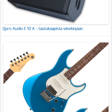
Qpro Audio E 10 A – laulukaapista viivelinjaan