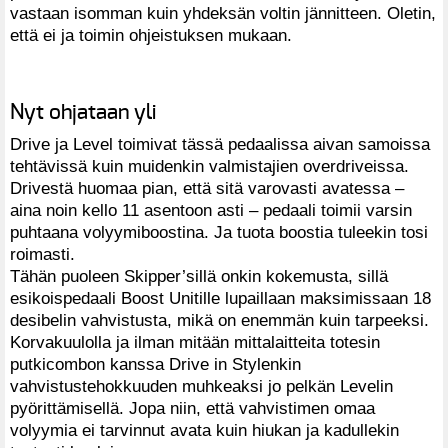
vastaan isomman kuin yhdeksän voltin jännitteen. Oletin,
että ei ja toimin ohjeistuksen mukaan.
Nyt ohjataan yli
Drive ja Level toimivat tässä pedaalissa aivan samoissa
tehtävissä kuin muidenkin valmistajien overdriveissa.
Drivestä huomaa pian, että sitä varovasti avatessa –
aina noin kello 11 asentoon asti – pedaali toimii varsin
puhtaana volyymiboostina. Ja tuota boostia tuleekin tosi
roimasti.
Tähän puoleen Skipper’sillä onkin kokemusta, sillä
esikoispedaali Boost Unitille lupaillaan maksimissaan 18
desibelin vahvistusta, mikä on enemmän kuin tarpeeksi.
Korvakuulolla ja ilman mitään mittalaitteita totesin
putkicombon kanssa Drive in Stylenkin
vahvistustehokkuuden muhkeaksi jo pelkän Levelin
pyörittämisellä. Jopa niin, että vahvistimen omaa
volyymia ei tarvinnut avata kuin hiukan ja kadullekin