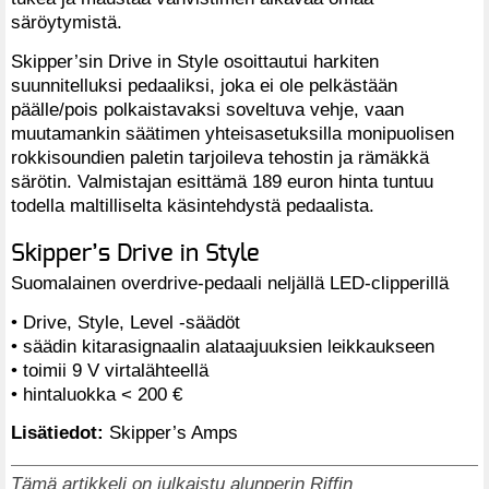
säröytymistä.
Skipper’sin Drive in Style osoittautui harkiten
suunnitelluksi pedaaliksi, joka ei ole pelkästään
päälle/pois polkaistavaksi soveltuva vehje, vaan
muutamankin säätimen yhteisasetuksilla monipuolisen
rokkisoundien paletin tarjoileva tehostin ja rämäkkä
särötin. Valmistajan esittämä 189 euron hinta tuntuu
todella maltilliselta käsintehdystä pedaalista.
Skipper’s Drive in Style
Suomalainen overdrive-pedaali neljällä LED-clipperillä
• Drive, Style, Level -säädöt
• säädin kitarasignaalin alataajuuksien leikkaukseen
• toimii 9 V virtalähteellä
• hintaluokka < 200 €
Lisätiedot:
Skipper’s Amps
Tämä artikkeli on julkaistu alunperin Riffin