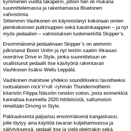
kymmenen vuotta takaperin, jolloin hän oli mukana
suunnittelemassa ja rakentamassa Bluetonen
vahvistimia.
Sittemmin Vauhkonen on käynnistänyt kokonaan omien
pienikokoisten putkinuppien sekä kaiutinkaappien – ja nyt
myös pedaalien – valmistuksen tuotemerkillä Skipper’s.
Ensimmäisenä pedaalinaan Skipper’s on aiemmin
julkistanut Boost Unitin ja nyt testiin saatiin ihkauusi
overdrive Drive in Style, jonka suunnitteluun on
osallistunut pedaalit itse käsityönä rakentavan
Vauhkosen lisäksi Wellu Leppälä.
Vauhkonen mainitsee yhdeksi soundilliseksi tavoitteeksi
ruotsalaisen rock’n’roll -ryhmän Thundermotherin
kitaristin Filippa Nässilin ronskin soiton, josta esimerkkiä
kannattaa kuunnella 2020 hittibiisistä, sattumoisin
nimeltään Driving in Style.
Pakkauksesta paljastuu ensimmäisenä kangaskassi,
jolle löytyy aina käyttöä tavaran kuljettamisessa ja
säilytyksessä, pedaali itse ja vielä plektrakin sekä