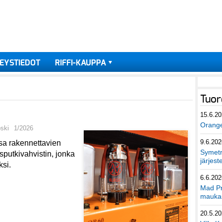
EYSTIEDOT
RIFFI-KAUPPA
Tuor
15.6.2
Orang
oski
1/2026
9.6.202
sa rakennettavien
Symetri
sputkivahvistin, jonka
järjest
ksi.
6.6.202
Mad Pr
maukas
20.5.2