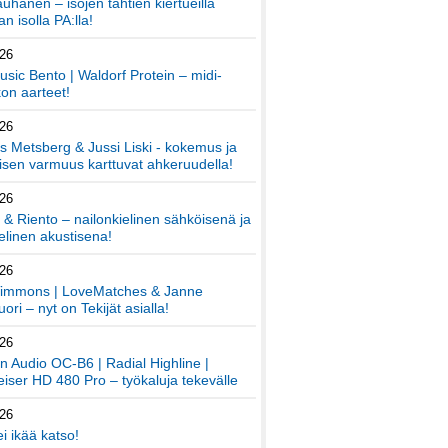
auhanen – isojen tähtien kiertueilla
an isolla PA:lla!
026
sic Bento | Waldorf Protein – midi-
on aarteet!
026
 Metsberg & Jussi Liski - kokemus ja
sen varmuus karttuvat ahkeruudella!
026
 & Riento – nailonkielinen sähköisenä ja
elinen akustisena!
026
immons | LoveMatches & Janne
ori – nyt on Tekijät asialla!
026
an Audio OC-B6 | Radial Highline |
iser HD 480 Pro – työkaluja tekevälle
026
ei ikää katso!