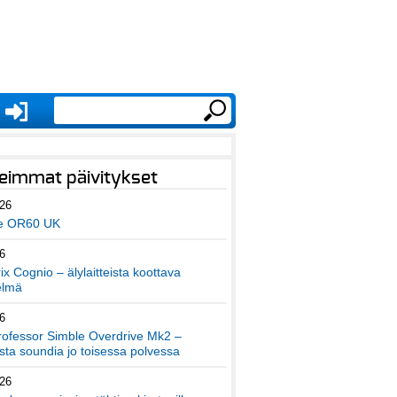
eimmat päivitykset
026
e OR60 UK
6
x Cognio – älylaitteista koottava
elmä
6
ofessor Simble Overdrive Mk2 –
ta soundia jo toisessa polvessa
026