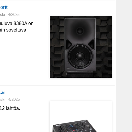
orit
ski
4/2025
uuluva 8380A on
hin soveltuva
lla
oski
4/2025
 12 lähtöä.