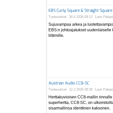
EBS Curly Square & Straight Square 
Tuoteuutiset
30.4.2026 09:12
Lauri Palop
Sujuvampaa arkea ja luotettavampia 
EBS:n johtoajatukset uudenlaiselle k
liittimille.
Austrian Audio CC8-SC
Tuoteuutiset
12.2.2026 08:30
Lauri Palop
Herttakuvioisen CC8-mallin rinnalle h
superhertta, CC8-SC, on ulkomitoil
sisarmallinsa identtinen kaksonen.