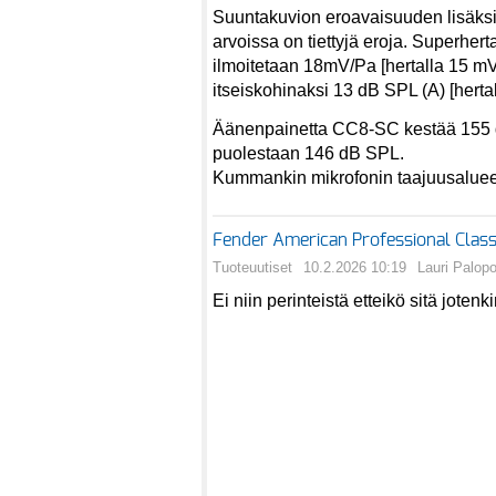
Suuntakuvion eroavaisuuden lisäksi
arvoissa on tiettyjä eroja. Superher
ilmoitetaan 18mV/Pa [hertalla 15 mV
itseiskohinaksi 13 dB SPL (A) [herta
Äänenpainetta CC8-SC kestää 155
puolestaan 146 dB SPL.
Kummankin mikrofonin taajuusalueek
Fender American Professional Class
Tuoteuutiset
10.2.2026 10:19
Lauri Palop
Ei niin perinteistä etteikö sitä jotenki