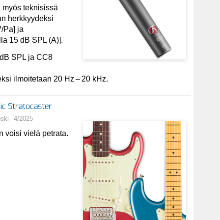
 myös teknisissä
tan herkkyydeksi
/Pa] ja
lla 15 dB SPL (A)].
 dB SPL ja CC8
si ilmoitetaan 20 Hz – 20 kHz.
ic Stratocaster
oski
4/2025
n voisi vielä petrata.