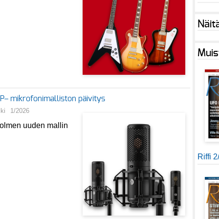
Näit
Muis
mikrofonimalliston päivitys
ki
1/2026
kolmen uuden mallin
Riffi 