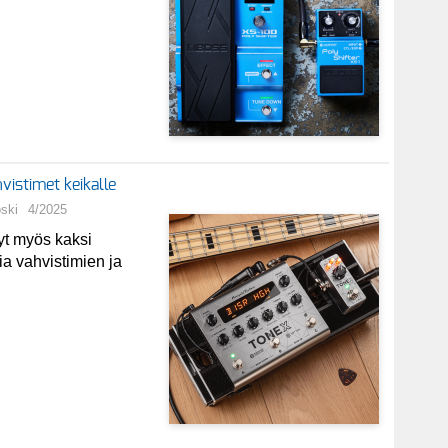
vistimet keikalle
oski
4/2025
yt myös kaksi
ia vahvistimien ja