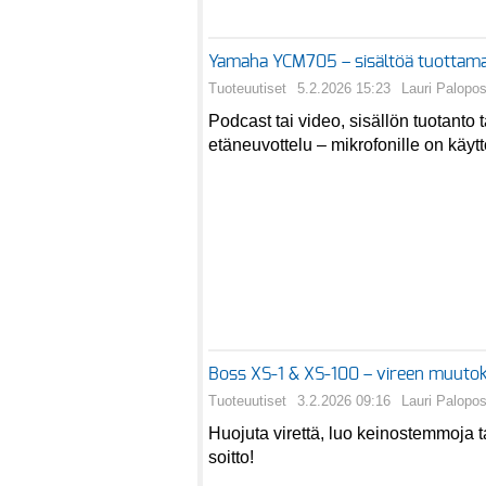
Yamaha YCM705 – sisältöä tuottam
Tuoteuutiset
5.2.2026 15:23
Lauri Palopos
Podcast tai video, sisällön tuotanto 
etäneuvottelu – mikrofonille on käytt
Boss XS-1 & XS-100 – vireen muutok
Tuoteuutiset
3.2.2026 09:16
Lauri Palopos
Huojuta virettä, luo keinostemmoja t
soitto!