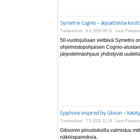
Symetrix Cognio – älylaitteista koot
Tuoteuutiset
9.6.2026 09:11
Lauri Palopos
50-vuotisjuliaan viettävä Symetrix o
ohjelmistopohjaisen Cognio-alustan,
järjestelmäohjaus yhdistyvät uudella
Epiphone inspired by Gibson – käsity
Tuoteuutiset
7.5.2026 11:18
Lauri Palopos
Gibsonin piirustuksilla valmistuu mit
näköispainoksia.