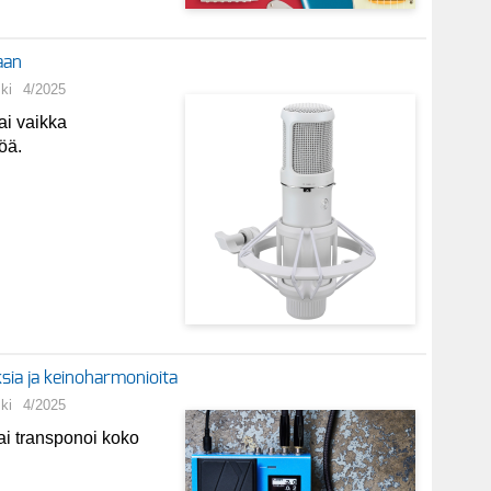
aan
ki
4/2025
tai vaikka
öä.
sia ja keinoharmonioita
ki
4/2025
ai transponoi koko