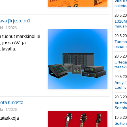
Ville K
soiteta
20.5.2
tava järjestelmä
1010Mu
muusik
ki
1/2026
20.5.2
n tuonut markkinoille
Tuomas
 jossa AV- ja
osaami
 tavalla.
20.5.2
Ortega
teräski
20.5.2
Andy T
Louhivu
20.5.2
ötä Kiinasta
Austri
Sennhe
ki
1/2026
19.5.2
tatarkkoja
Soitto 