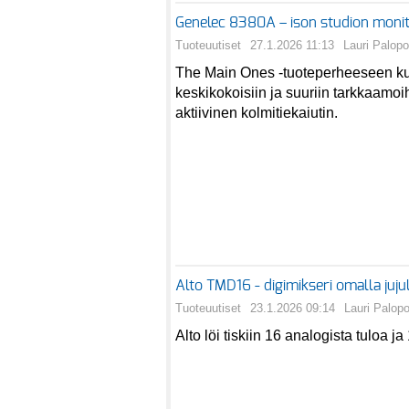
Genelec 8380A – ison studion monit
Tuoteuutiset
27.1.2026 11:13
Lauri Palopo
The Main Ones -tuoteperheeseen k
keskikokoisiin ja suuriin tarkkaamoi
aktiivinen kolmitiekaiutin.
Alto TMD16 - digimikseri omalla juju
Tuoteuutiset
23.1.2026 09:14
Lauri Palop
Alto löi tiskiin 16 analogista tuloa ja