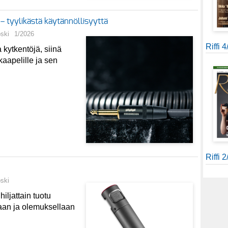
– tyylikästä käytännöllisyyttä
oski
1/2026
Riffi 
kytkentöjä, siinä
aapelille ja sen
Riffi 
oski
iljattain tuotu
taan ja olemuksellaan