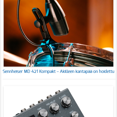
Sennheiser MD 421 Kompakt – Akilleen kantapää on hoidettu