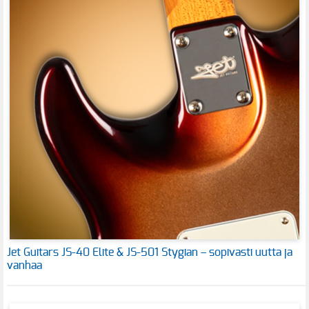
Jet Guitars JS-40 Elite & JS-501 Stygian – sopivasti uutta ja
vanhaa