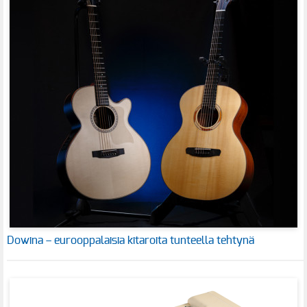
Dowina – eurooppalaisia kitaroita tunteella tehtynä