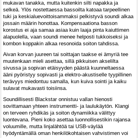
mukavan tanakka, mutta kuitenkin silti napakka ja
selkeä. Ylös nostettaessa bassoilta katoaa tarpeellinen
tuki ja keskialuevoittoisammaksi pelkistyvä soundi alkaa
jossain määrin honottaa. Kompensaationa basson
korostus ei aja samaa asiaa kuin laaja pinta kaiuttimen
alapuolella, vaan soundi menee helposti tukkoiseksi ja
kombon koppakin alkaa resonoida soiton tahdissa.
Aivan korvan juureen tai soittajan taakse ei ämyriä tee
muutenkaan mieli asettaa, sillä pikkuisen akselilta
sivussa ja sopivan etäisyyden päästä kuunneltaessa
ääni pyöristyy sopivasti ja elektro-akustiselle tyypillinen
terävyys miedontuu samalla, kun kuiva sointi ja kaiku
sulavat mukavasti toisiinsa.
Soundillisesti Blackstar onnistuu vallan hienosti
sovittamaan yhteen instrumentti- ja laulukäytön. Klangi
on terveen ryhdikäs ja soiton dynamiikka välittyy
luontevana. Pieni koko asettaa luonnollisestikin rajansa
voluumille, mutta linjalähtöä tai USB-väylää
hyödyntämällä oman henkilökohtaisen vahvistimen voi