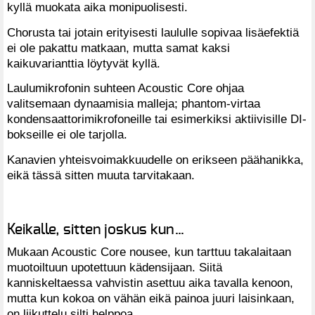
kyllä muokata aika monipuolisesti.
Chorusta tai jotain erityisesti laululle sopivaa lisäefektiä
ei ole pakattu matkaan, mutta samat kaksi
kaikuvarianttia löytyvät kyllä.
Laulumikrofonin suhteen Acoustic Core ohjaa
valitsemaan dynaamisia malleja; phantom-virtaa
kondensaattorimikrofoneille tai esimerkiksi aktiivisille DI-
bokseille ei ole tarjolla.
Kanavien yhteisvoimakkuudelle on erikseen päähanikka,
eikä tässä sitten muuta tarvitakaan.
Keikalle, sitten joskus kun…
Mukaan Acoustic Core nousee, kun tarttuu takalaitaan
muotoiltuun upotettuun kädensijaan. Siitä
kanniskeltaessa vahvistin asettuu aika tavalla kenoon,
mutta kun kokoa on vähän eikä painoa juuri laisinkaan,
on liikuttelu silti helppoa.