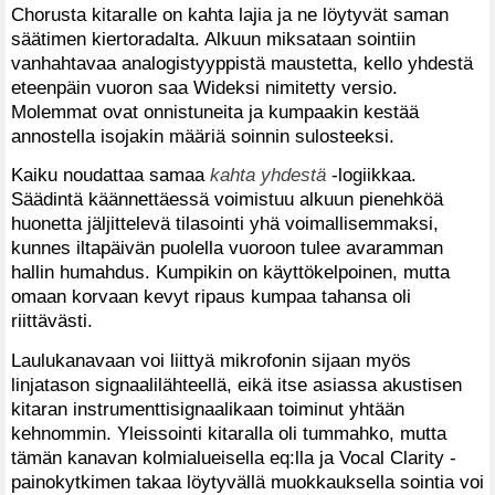
Chorusta kitaralle on kahta lajia ja ne löytyvät saman
säätimen kiertoradalta. Alkuun miksataan sointiin
vanhahtavaa analogistyyppistä maustetta, kello yhdestä
eteenpäin vuoron saa Wideksi nimitetty versio.
Molemmat ovat onnistuneita ja kumpaakin kestää
annostella isojakin määriä soinnin sulosteeksi.
Kaiku noudattaa samaa
kahta yhdestä
-logiikkaa.
Säädintä käännettäessä voimistuu alkuun pienehköä
huonetta jäljittelevä tilasointi yhä voimallisemmaksi,
kunnes iltapäivän puolella vuoroon tulee avaramman
hallin humahdus. Kumpikin on käyttökelpoinen, mutta
omaan korvaan kevyt ripaus kumpaa tahansa oli
riittävästi.
Laulukanavaan voi liittyä mikrofonin sijaan myös
linjatason signaalilähteellä, eikä itse asiassa akustisen
kitaran instrumenttisignaalikaan toiminut yhtään
kehnommin. Yleissointi kitaralla oli tummahko, mutta
tämän kanavan kolmialueisella eq:lla ja Vocal Clarity -
painokytkimen takaa löytyvällä muokkauksella sointia voi