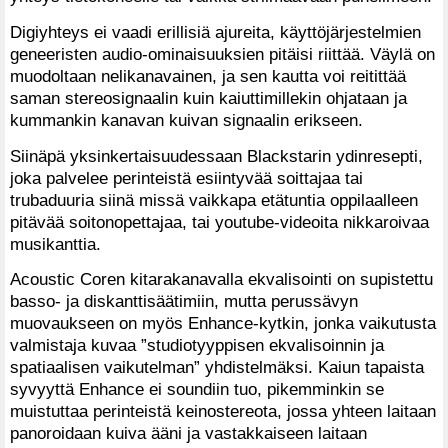
Digiyhteys ei vaadi erillisiä ajureita, käyttöjärjestelmien
geneeristen audio-ominaisuuksien pitäisi riittää. Väylä on
muodoltaan nelikanavainen, ja sen kautta voi reitittää
saman stereosignaalin kuin kaiuttimillekin ohjataan ja
kummankin kanavan kuivan signaalin erikseen.
Siinäpä yksinkertaisuudessaan Blackstarin ydinresepti,
joka palvelee perinteistä esiintyvää soittajaa tai
trubaduuria siinä missä vaikkapa etätuntia oppilaalleen
pitävää soitonopettajaa, tai youtube-videoita nikkaroivaa
musikanttia.
Acoustic Coren kitarakanavalla ekvalisointi on supistettu
basso- ja diskanttisäätimiin, mutta perussävyn
muovaukseen on myös Enhance-kytkin, jonka vaikutusta
valmistaja kuvaa ”studiotyyppisen ekvalisoinnin ja
spatiaalisen vaikutelman” yhdistelmäksi. Kaiun tapaista
syvyyttä Enhance ei soundiin tuo, pikemminkin se
muistuttaa perinteistä keinostereota, jossa yhteen laitaan
panoroidaan kuiva ääni ja vastakkaiseen laitaan