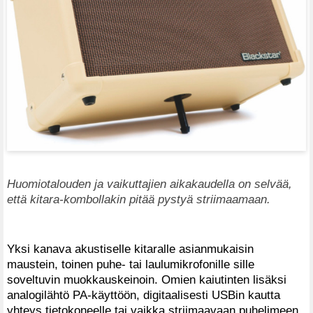
Huomiotalouden ja vaikuttajien aikakaudella on selvää,
että kitara-kombollakin pitää pystyä striimaamaan.
Yksi kanava akustiselle kitaralle asianmukaisin
maustein, toinen puhe- tai laulumikrofonille sille
soveltuvin muokkauskeinoin. Omien kaiutinten lisäksi
analogilähtö PA-käyttöön, digitaalisesti USBin kautta
yhteys tietokoneelle tai vaikka striimaavaan puhelimeen.