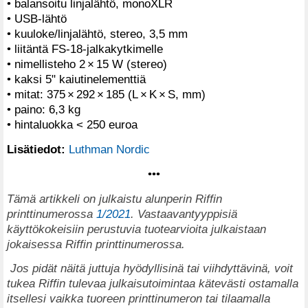
• balansoitu linjalähtö, monoXLR
• USB-lähtö
• kuuloke/linjalähtö, stereo, 3,5 mm
• liitäntä FS-18-jalkakytkimelle
• nimellisteho 2 × 15 W (stereo)
• kaksi 5" kaiutinelementtiä
• mitat: 375 × 292 × 185 (L × K × S, mm)
• paino: 6,3 kg
• hintaluokka < 250 euroa
Lisätiedot:
Luthman Nordic
•••
T
ämä artikkeli on julkaistu alunperin Riffin
printtinumerossa
1/2021
. Vastaavantyyppisiä
käyttökokeisiin perustuvia tuotearvioita julkaistaan
jokaisessa Riffin printtinumerossa.
Jos pidät näitä juttuja hyödyllisinä tai viihdyttävinä, voit
tukea Riffin tulevaa julkaisutoimintaa kätevästi ostamalla
itsellesi vaikka tuoreen printtinumeron tai tilaamalla