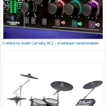
Cranborne Audio Carnaby HE2 – ei lainkaan tavanomainen