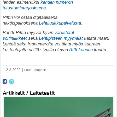
lehden esimerkiksi
kahden numeron
tutustumistarjouksena.
Riffin voi ostaa digitaalisena
näköispainoksena
Lehtiluukkupalvelusta
.
Printti-Riffiä myyvät hyvin
varustetut
soitinliikkeet
sekä
Lehtipisteen myymälät
kautta maan.
Lehteä sekä irtonumeroita voi tilata myös suoraan
kustantajalta näillä sivuilla olevan
Riffi-kaupan
kautta.
12.2.2022
|
Lauri Paloposki
Artikkelit / Laitetestit