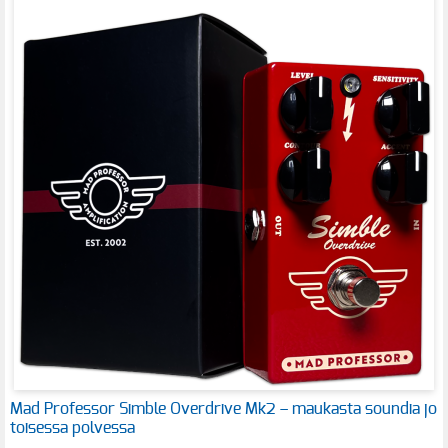
Mad Professor Simble Overdrive Mk2 – maukasta soundia jo
toisessa polvessa