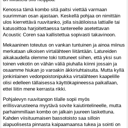
Kenossa tämä kombo sitä paitsi viettää varmaan
suurimman osan ajastaan. Keskellä pohjaa on nimittäin
ulos kierrettävä ruuvitanko, jolla sisätiloissa lattialle tai
katusoittoa harjoitettaessa tantereelle asetettavan
Acoustic Coren saa kallistettua sopivasti takavinoon.
Mekaaninen toteutus on vankan tuntuinen ja ainoa miinus
merkataan ulkoisen virtalähteen liitäntään. Latureiden
aikakaudella olemme toki tottuneet siihen, että yksi sun
toinen vekotin on vähän väliä piuhalla kiinni jossain ja
osaamme hiukan jo varoakin äkkiriuhtaisuita. Mutta kyllä
jonkinlainen vedonpoistonipukka virtalähteen kaapelille
olisi edelleen tällaisessa käyttökapineessa paikallaan,
ettei liitin mene kerrasta rikki.
Pohjalevyn ruuvitangon tilalle sopii myös
erillisvarusteena myytävä sovite kaiutintelineelle, mutta
parhaimmillaan kombo on jalkain juureen laskettuna.
Kahden viisituumaisen bassotoisto saa silloin
alapuolisesta pinnasta kaipaamaansa tukea ja sointi on