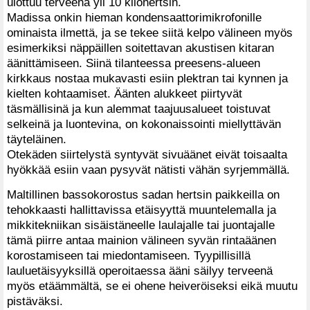
ulottuu terveenä yli 10 kilohertsin.
Madissa onkin hieman kondensaattorimikrofonille
ominaista ilmettä, ja se tekee siitä kelpo välineen myös
esimerkiksi näppäillen soitettavan akustisen kitaran
äänittämiseen. Siinä tilanteessa preesens-alueen
kirkkaus nostaa mukavasti esiin plektran tai kynnen ja
kielten kohtaamiset. Äänten alukkeet piirtyvät
täsmällisinä ja kun alemmat taajuusalueet toistuvat
selkeinä ja luontevina, on kokonaissointi miellyttävän
täyteläinen.
Otekäden siirtelystä syntyvät sivuäänet eivät toisaalta
hyökkää esiin vaan pysyvät nätisti vähän syrjemmällä.
Maltillinen bassokorostus sadan hertsin paikkeilla on
tehokkaasti hallittavissa etäisyyttä muuntelemalla ja
mikkitekniikan sisäistäneelle laulajalle tai juontajalle
tämä piirre antaa mainion välineen syvän rintaäänen
korostamiseen tai miedontamiseen. Tyypillisillä
lauluetäisyyksillä operoitaessa ääni säilyy terveenä
myös etäämmältä, se ei ohene heiveröiseksi eikä muutu
pistäväksi.