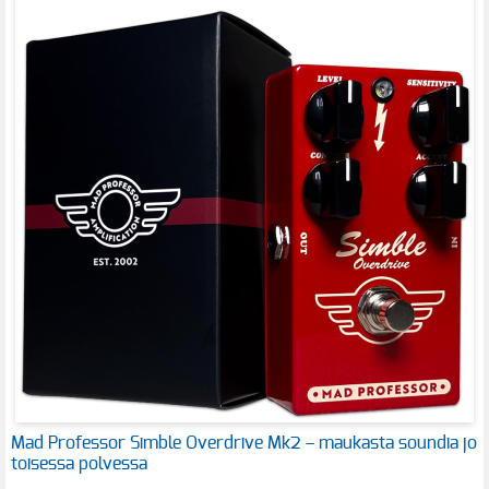
Mad Professor Simble Overdrive Mk2 – maukasta soundia jo
toisessa polvessa