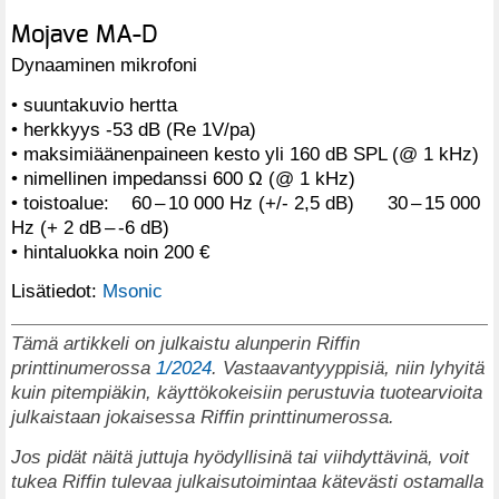
Mojave MA-D
Dynaaminen mikrofoni
• suuntakuvio hertta
• herkkyys -53 dB (Re 1V/pa)
• maksimiäänenpaineen kesto yli 160 dB SPL (@ 1 kHz)
• nimellinen impedanssi 600 Ω (@ 1 kHz)
• toistoalue: 60 – 10 000 Hz (+/- 2,5 dB) 30 – 15 000
Hz (+ 2 dB – -6 dB)
• hintaluokka noin 200 €
Lisätiedot:
Msonic
Tämä artikkeli on julkaistu alunperin Riffin
printtinumerossa
1/2024
. Vastaavantyyppisiä, niin lyhyitä
kuin pitempiäkin, käyttökokeisiin perustuvia tuotearvioita
julkaistaan jokaisessa Riffin printtinumerossa.
Jos pidät näitä juttuja hyödyllisinä tai viihdyttävinä, voit
tukea Riffin tulevaa julkaisutoimintaa kätevästi ostamalla