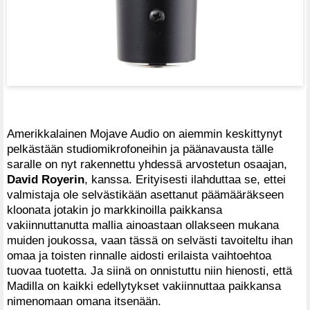
Amerikkalainen Mojave Audio on aiemmin keskittynyt
pelkästään studiomikrofoneihin ja päänavausta tälle
saralle on nyt rakennettu yhdessä arvostetun osaajan,
David Royerin
, kanssa. Erityisesti ilahduttaa se, ettei
valmistaja ole selvästikään asettanut päämääräkseen
kloonata jotakin jo markkinoilla paikkansa
vakiinnuttanutta mallia ainoastaan ollakseen mukana
muiden joukossa, vaan tässä on selvästi tavoiteltu ihan
omaa ja toisten rinnalle aidosti erilaista vaihtoehtoa
tuovaa tuotetta. Ja siinä on onnistuttu niin hienosti, että
Madilla on kaikki edellytykset vakiinnuttaa paikkansa
nimenomaan omana itsenään.