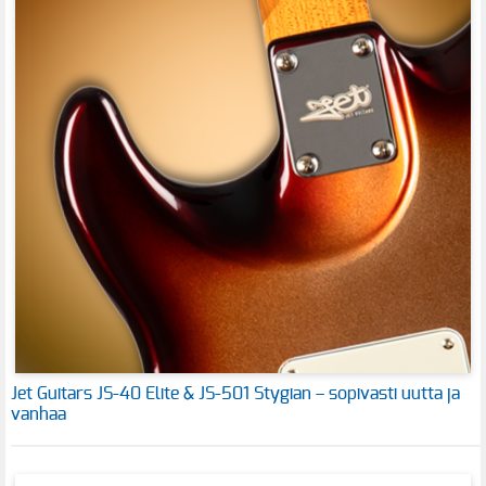
Jet Guitars JS-40 Elite & JS-501 Stygian – sopivasti uutta ja
vanhaa