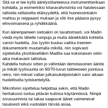
Sitä se ei tee kyllä äänitystilanteessa instrumenttienkaan
kohdalla, ja esimerkiksi kitaravahvistinta voi halutessaan
taltioida sellaiselta etäisyydeltä, että huonesointiakin
mahtuu jo reippaasti mukaan ja silti itse pääasia pysyy
elinvoimaisena ja ryhdikkäänä.
Kun äänenpaineen sietoakin on tavattomasti, voi Madin
viedä myös lähelle rumpuja ja muita äänekkäitä kohteita
varsin huoletta. Jos tyyliin kuuluu vaikka treenien
dokumentointi muutamalla mikillä, niin sopivasti
sijoitetulla yksittäiselläkin Madilla saa kokonaisen setin
aika mukavasti taltioitua.
Kahdella hoituisi sitten jo vähintään demotasoinen äänite
ja mikäli tyylisuunta on 60/70-luvun taitteeseen juontuva
retro, niin miksei vallan julkaisukelpoistakin saisi aikaan
huolellisella työskentelyllä.
Mikrofonin sijoittelua helpottaa sekin, että Madin
herttakuvio tuntuu pitävän kutinsa käytännössä. Niinpä
sivusuunnista tai takaa saapuvat äänet vaimenevat
tasaisesti eikä vuotoääni tärvää asiaa.