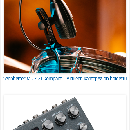
Sennheiser MD 421 Kompakt – Akilleen kantapää on hoidettu