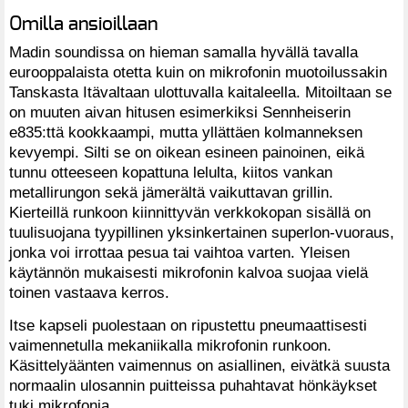
Omilla ansioillaan
Madin soundissa on hieman samalla hyvällä tavalla
eurooppalaista otetta kuin on mikrofonin muotoilussakin
Tanskasta Itävaltaan ulottuvalla kaitaleella. Mitoiltaan se
on muuten aivan hitusen esimerkiksi Sennheiserin
e835:ttä kookkaampi, mutta yllättäen kolmanneksen
kevyempi. Silti se on oikean esineen painoinen, eikä
tunnu otteeseen kopattuna lelulta, kiitos vankan
metallirungon sekä jämerältä vaikuttavan grillin.
Kierteillä runkoon kiinnittyvän verkkokopan sisällä on
tuulisuojana tyypillinen yksinkertainen superlon-vuoraus,
jonka voi irrottaa pesua tai vaihtoa varten. Yleisen
käytännön mukaisesti mikrofonin kalvoa suojaa vielä
toinen vastaava kerros.
Itse kapseli puolestaan on ripustettu pneumaattisesti
vaimennetulla mekaniikalla mikrofonin runkoon.
Käsittelyäänten vaimennus on asiallinen, eivätkä suusta
normaalin ulosannin puitteissa puhahtavat hönkäykset
tuki mikrofonia.