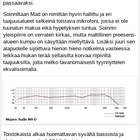
passaavaksi.
Soinniltaan Mad on nimittän hyvin hallittu ja eri
taajuusalueet selkeinä toistava mikrofoni, jossa ei ole
tuunatun makua eikä hypetyksen tuntua. Soinnin
yleispiirre on verraten kirkas, mutta maltillinen preesens-
alueen kumpu on sävyltään miellyttävä. Lisäksi juuri sen
alapuolelle sijoittuva hienon hieno notkelma vasteessa
leikkaa hiukan terää sellaisilta korvaa riipiviltä
taajuuksilta, joita melko tavanomaisesti tyynnyttelen
ekvalisoimalla.
Toistokaista alkaa huomattavan syvältä bassosta ja