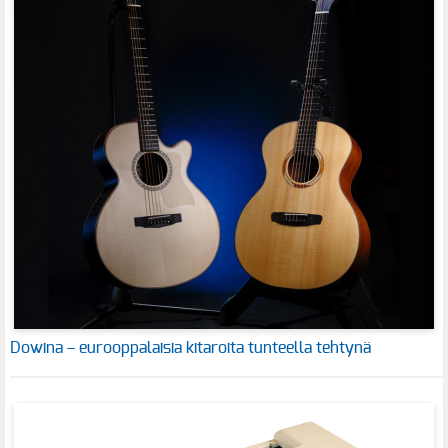
Dowina – eurooppalaisia kitaroita tunteella tehtynä