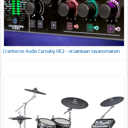
Cranborne Audio Carnaby HE2 – ei lainkaan tavanomainen