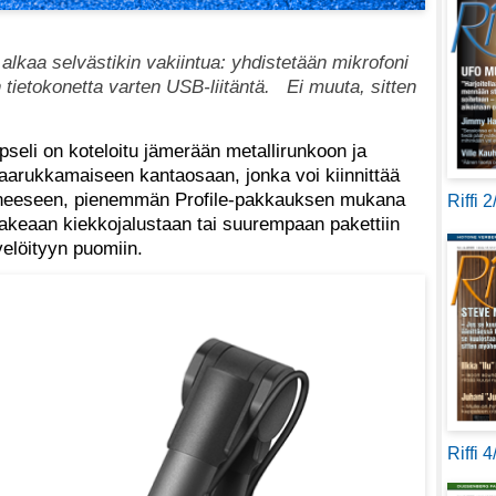
 alkaa selvästikin vakiintua: yhdistetään mikrofoni
 tietokonetta varten USB-liitäntä. Ei muuta, sitten
seli on koteloitu jämerään metallirunkoon ja
aarukkamaiseen kantaosaan, jonka voi kiinnittää
lineeseen, pienemmän Profile-pakkauksen mukana
Riffi 
aakeaan kiekkojalustaan tai suurempaan pakettiin
elöityyn puomiin.
Riffi 