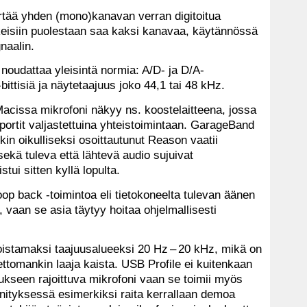
irtää yhden (mono)kanavan verran digitoitua
kkeisiin puolestaan saa kaksi kanavaa, käytännössä
naalin.
oudattaa yleisintä normia: A/D- ja D/A-
bittisiä ja näytetaajuus joko 44,1 tai 48 kHz.
ta Macissa mikrofoni näkyy ns. koostelaitteena, jossa
töportit valjastettuina yhteistoimintaan. GarageBand
in oikulliseksi osoittautunut Reason vaatii
kä tuleva että lähtevä audio sujuivat
tui sitten kyllä lopulta.
oop back -toimintoa eli tietokoneelta tulevan äänen
i, vaan se asia täytyy hoitaa ohjelmallisesti
toistamaksi taajuusalueeksi 20 Hz – 20 kHz, mikä on
ettomankin laaja kaista. USB Profile ei kuitenkaan
ukseen rajoittuva mikrofoni vaan se toimii myös
änityksessä esimerkiksi raita kerrallaan demoa