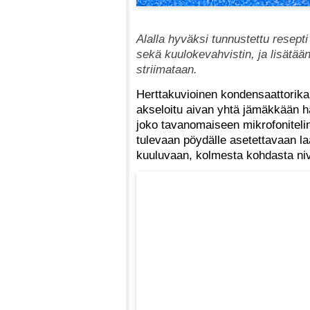
Alalla hyväksi tunnustettu resepti
sekä kuulokevahvistin, ja lisätään
striimataan.
Herttakuvioinen kondensaattorikap
akseloitu aivan yhtä jämäkkään h
joko tavanomaiseen mikrofonite
tulevaan pöydälle asetettavaan l
kuuluvaan, kolmesta kohdasta niv