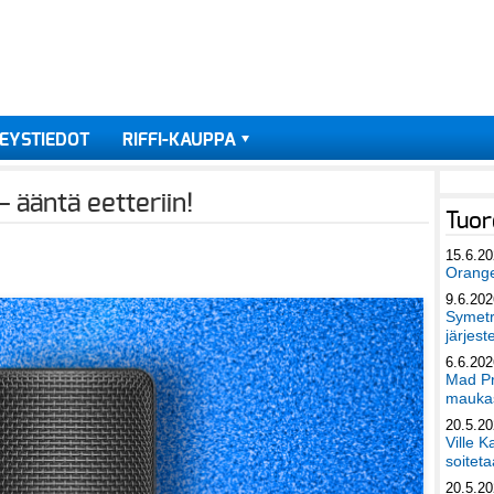
EYSTIEDOT
RIFFI-KAUPPA
 ääntä eetteriin!
Tuor
15.6.2
Orang
9.6.202
Symetri
järjest
6.6.202
Mad Pr
maukas
20.5.2
Ville K
soiteta
20.5.2