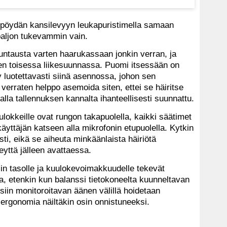
öpöydän kansilevyyn leukapuristimella samaan
paljon tukevammin vain.
ntausta varten haarukassaan jonkin verran, ja
sen toisessa liikesuunnassa. Puomi itsessään on
 luotettavasti siinä asennossa, johon sen
 verraten helppo asemoida siten, ettei se häiritse
lla tallennuksen kannalta ihanteellisesti suunnattu.
ulokkeille ovat rungon takapuolella, kaikki säätimet
yttäjän katseen alla mikrofonin etupuolella. Kytkin
ti, eikä se aiheuta minkäänlaista häiriötä
eyttä jälleen avattaessa.
alin tasolle ja kuulokevoimakkuudelle tekevät
a, etenkin kun balanssi tietokoneelta kuunneltavan
siin monitoroitavan äänen välillä hoidetaan
 ergonomia näiltäkin osin onnistuneeksi.