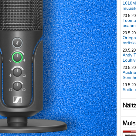
1010Mu
muusik
20.5.2
Tuomas
osaami
20.5.2
Ortega
teräski
20.5.2
Andy T
Louhivu
20.5.2
Austri
Sennhe
19.5.2
Soitto 
Näit
Muis