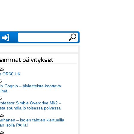
eimmat päivitykset
026
e OR60 UK
6
x Cognio – älylaitteista koottava
elmä
6
ofessor Simble Overdrive Mk2 –
ta soundia jo toisessa polvessa
026
auhanen – isojen tähtien kiertueilla
an isolla PA:lla!
026