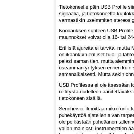
Tietokoneelle päin USB Profile si
signaalia, ja tietokoneelta kuulo
varmastikin useimmiten stereosig
Koodauksen suhteen USB Profile n
muunnokset voivat olla 16- tai 24-
Erillisiä ajureita ei tarvita, mut
on ikäänkuin erilliset tulo- ja läh
pelasi saman tien, mutta aiemmink
useamman yrityksen ennen kuin se
samanaikaisesti. Mutta sekin onnis
USB Profilessa ei ole itsessään l
reititystä uudelleen äänitettäväks
tietokoneen sisällä.
Sennheiser ilmoittaa mikrofonin 
puhekäyttöä ajatellen aivan tarpe
ole pelkästään puheäänen tallenn
vallan mainiosti instrumenttien ä