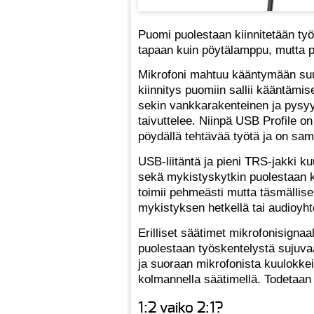
Puomi puolestaan kiinnitetään ty
tapaan kuin pöytälamppu, mutta 
Mikrofoni mahtuu kääntymään suu
kiinnitys puomiin sallii kääntämi
sekin vankkarakenteinen ja pysyy
taivuttelee. Niinpä USB Profile on
pöydällä tehtävää työtä ja on sama
USB-liitäntä ja pieni TRS-jakki ku
sekä mykistyskytkin puolestaan kä
toimii pehmeästi mutta täsmällises
mykistyksen hetkellä tai audioyht
Erilliset säätimet mikrofonisigna
puolestaan työskentelystä sujuva
ja suoraan mikrofonista kuulokkei
kolmannella säätimellä. Todetaan
1:2 vaiko 2:1?