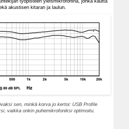
untekijän työpisteen yleismikrofonina, jonka kautta
sekä akustisen kitaran ja laulun.
vaksi sen, minkä korva jo kertoi: USB Profile
ksi, vaikka onkin puhemikrofoniksi optimoitu.