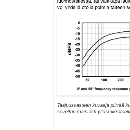
luonnostellessa, tai vaikkapa laul
voi yhdellä otolla poimia talteen 
Taajuusvasteen kuvaaja piirtää ku
soveltuu mainiosti yleismikrofoni