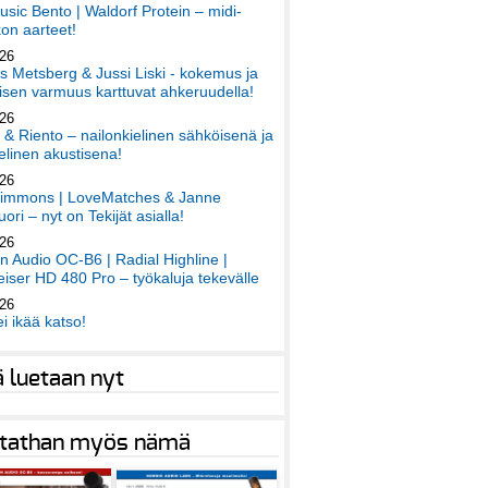
sic Bento | Waldorf Protein – midi-
on aarteet!
026
 Metsberg & Jussi Liski - kokemus ja
sen varmuus karttuvat ahkeruudella!
026
 & Riento – nailonkielinen sähköisenä ja
elinen akustisena!
026
immons | LoveMatches & Janne
ori – nyt on Tekijät asialla!
026
an Audio OC-B6 | Radial Highline |
iser HD 480 Pro – työkaluja tekevälle
026
ei ikää katso!
ä luetaan nyt
tathan myös nämä