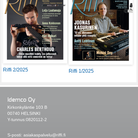
Riffi 2/2025
Riffi 1/2025
Idemco Oy
Kirkonkyläntie 103 B
00740 HELSINKI
Y-tunnus:0820112-2
S-posti:
asiakaspalvelu@riffi.fi