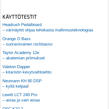
KÄYTTÖTESTIT
Headrush Pedalboard
– värinäyttö ohjaa tehokasta mallinnusteknologiaa
Orange O Bass
– suoraviivainen rockbasso
Taylor Academy 12e
– akatemian priimukset
Valeton Dapper
– kitaristin kevytvaihtoehto
Neumann KH 80 DSP
– kyllä kelpaa
!
Lewitt LCT 240 Pro
– asiaa ja vain asiaa
QSC K10.2