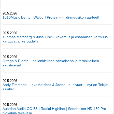
20.5.2026
1010Music Bento | Waldorf Protein – midi-muusikon aarteet!
20.5.2026
Tuomas Metsberg & Jussi Liski - kokemus ja osaamisen varmuus
karttuvat ahkeruudella!
20.5.2026
Ortega & Riento – nailonkielinen sähköisenä ja teräskielinen
akustisena!
20.5.2026
Andy Timmons | LoveMatches & Janne Louhivuori – nyt on Tekijät
asialla!
20.5.2026
Austrian Audio OC-B6 | Radial Highline | Sennheiser HD 480 Pro –
työkaluja tekevälle