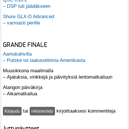
– DSP tuli jäädäkseen
Shure GLX-D Advanced
– varmasti perille
GRANDE FINALE
Aamukahvilla
– Putske toi laatusoittimia Ameriikasta
Muusikkona maailmalla
– Ajatuksia, vinkkejä ja päivityksiä lentomatkailuun
Alangon päiväkirja
– Aikamatkailua
tai
kirjoittaaksesi kommentteja
Kirjaudu
rekisteröidy
Juttunäytteet