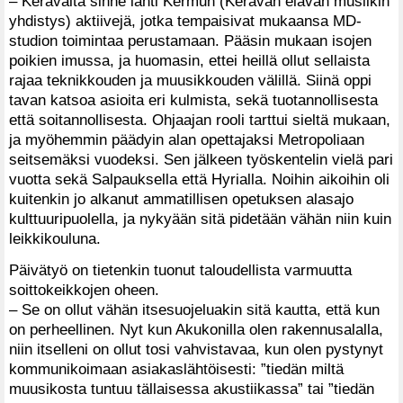
– Keravalta sinne lähti Kermun (Keravan elävän musiikin
yhdistys) aktiivejä, jotka tempaisivat mukaansa MD-
studion toimintaa perustamaan. Pääsin mukaan isojen
poikien imussa, ja huomasin, ettei heillä ollut sellaista
rajaa teknikkouden ja muusikkouden välillä. Siinä oppi
tavan katsoa asioita eri kulmista, sekä tuotannollisesta
että soitannollisesta. Ohjaajan rooli tarttui sieltä mukaan,
ja myöhemmin päädyin alan opettajaksi Metropoliaan
seitsemäksi vuodeksi. Sen jälkeen työskentelin vielä pari
vuotta sekä Salpauksella että Hyrialla. Noihin aikoihin oli
kuitenkin jo alkanut ammatillisen opetuksen alasajo
kulttuuripuolella, ja nykyään sitä pidetään vähän niin kuin
leikkikouluna.
Päivätyö on tietenkin tuonut taloudellista varmuutta
soittokeikkojen oheen.
– Se on ollut vähän itsesuojeluakin sitä kautta, että kun
on perheellinen. Nyt kun Akukonilla olen rakennusalalla,
niin itselleni on ollut tosi vahvistavaa, kun olen pystynyt
kommunikoimaan asiakaslähtöisesti: ”tiedän miltä
muusikosta tuntuu tällaisessa akustiikassa” tai ”tiedän