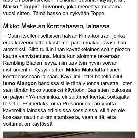
Marko ”Toppe” Toivonen
, joka menehtyi muutama
vuosi sitten. Tämä basso on nykyään Toppe.
Mikko Mäkelän Kontrabasso, lainassa
– Ostin itselleni sellaisen halvan Kiina-kontran, jonka
eräs kaverini sitten kustomoi paremmaksi, avasi ihan
atomeiksi. Siitä tulikin ihan käyttökeloinen soitin piezon
kautta vahvistettuna. Mutta kun aloimme tekemään
Rambling Bladen levyä, niin tarvitsin hyvin soivan
instrumentin. Kysyin sitten
Mikko Mäkelältä
hänen
kontrabassoaan lainaan. Kävi ilmi, ettei hänellä ollut
Ismo Alangon
bändissä sille tänä vuonna tarvetta, joten
sain tämän koko vuodeksi käyttöön. Basistien joukossa
on paljon YYA-meininkiä, eli soittimet kiertää soittajalta
toiselle. Esimerkiksi oma Presarini oli pari vuotta
kavereilla lainassa erilaisissa sessioissa, sillä en ole
koskaan nauttinut omistamisesta, vaan siitä, että
soittimet on käytössä.