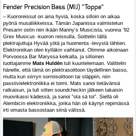
Fender Precision Bass (MIJ) ”Toppe”
– Kuororeissut on aina hyviä, koska silloin on aikaa
pyöriä musaliikkeissa. Tämän Japanissa valmistetun
Presarin ostin niin ikään Manny’s Musicista, vuonna ’92
Grex Musicus -kuoron reissulla. Soittelin tällä
plektrajuttuja Hyvää yötä ja huomenta -levystä lähtien.
Elektroniikan olen kylläkin vaihtanut. Olimme aikoinaan
Porvoossa Bar Maryssa keikalla, ja silloinen
tuottajamme
Mats Huldén
tuli kuuntelemaan. Valittelin
hänelle, että tämä on plektrasoittoon täydellinen basso,
mutta kun siirryn sormisoittoon tai släppiin, niin
passiivielektroniikka ei toimi. Mats sanoi tietävänsä
ratkaisun, ja tuli sitten soundcheckin jälkeen takaisin
muovikassi kädessä, ja sanoi ”ota sä toi”. Siellä oli
Alembicin elektroniikka, jonka hän oli käynyt repimässä
irti omasta bassostaan siinä välissä.