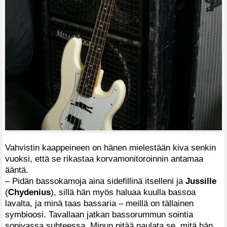
Vahvistin kaappeineen on hänen mielestään kiva senkin
vuoksi, että se rikastaa korvamonitoroinnin antamaa
ääntä.
– Pidän bassokamoja aina sidefillinä itselleni ja
Jussille
(
Chydenius
), sillä hän myös haluaa kuulla bassoa
lavalta, ja minä taas bassaria – meillä on tällainen
symbioosi. Tavallaan jatkan bassorummun sointia
sopivassa suhteessa. Minun pitää naulata se, mitä hän