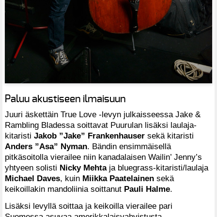
Paluu akustiseen ilmaisuun
Juuri äskettäin True Love -levyn julkaisseessa Jake &
Rambling Bladessa soittavat Puurulan lisäksi laulaja-
kitaristi
Jakob ”Jake” Frankenhauser
sekä kitaristi
Anders ”Asa” Nyman
. Bändin ensimmäisellä
pitkäsoitolla vierailee niin kanadalaisen Wailin’ Jenny’s
yhtyeen solisti
Nicky Mehta
ja bluegrass-kitaristi/laulaja
Michael Daves
, kuin
Miikka Paatelainen
sekä
keikoillakin mandoliinia soittanut
Pauli Halme
.
Lisäksi levyllä soittaa ja keikoilla vierailee pari
Suomessa asuvaa amerikkalaisvahvistusta.