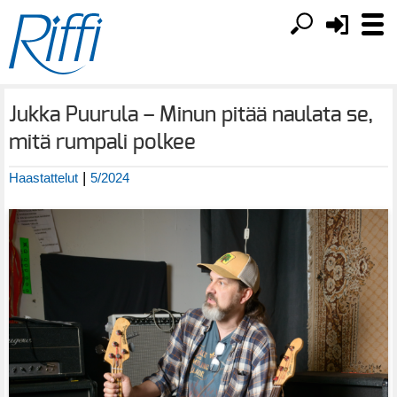
Jukka Puurula – Minun pitää naulata se,
mitä rumpali polkee
|
Haastattelut
5/2024