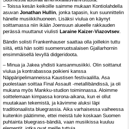
– Toissa kesän keikoille saimme mukaan Kontiolahdella
asuvan
Jonathan Hullin
, jonka tapasin, kun suunnittelin
hänelle musiikkihuoneen. Lisäksi viulua on käynyt
soittamassa niin ikään Joensuun alueelle rakkauden
perässä muuttanut viulisti
Laraine Kaizer-Viazovtsev
.
Bändin solisti Frankenhauser saattaa olla joillekin tuttu
siitä, että hän soitti suomenruotsalaisen Gjallarhornin
ensimmäisellä levyllä didgeridoota.
– Minua ja Jakea yhdisti kansanmusiikki. Olin soittanut
viulua ja kontrabassoa poikieni kanssa
Näppäripelimanneissa Kaustisen festivaalilla. Asa
puolestaan soittaa Final Assault -metallibändissä, ja oli
mukana myös Mankku-studion toiminnassa. Aloimme
soittelemaan kimpassa korona-aikana, kun ei ollut
muutakaan tekemistä, ja kävimme aluksi läpi
traditionaalista bluegrassia. Aika varhaisessa vaiheessa
kuitenkin päätimme, ettei meistä tule koskaan Suomen
puhtainta bluegrass-bändiä, vaan musiikissa kuuluu
elementit, jotka ovat meille tuttuja.