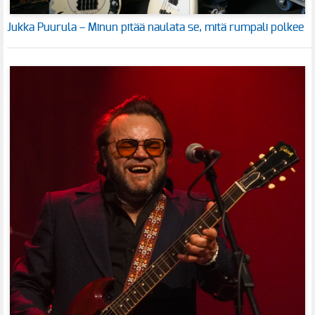
Jukka Puurula – Minun pitää naulata se, mitä rumpali polkee