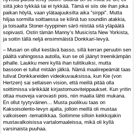
siitä joko tykkää tai ei tykkää. Tämä ei siis ole ihan joka
paikan höylä, vaan ylätaajuuksilta aika ”sirppi”. Mutta
hiljaa sormilla soittaessa se kilinä tuo soundiin atakkia,
ja toisaalta Stoner-tyyppinen särö niistää sitä yläpäätä
sopivasti. Ostin tämän Manny’s Musicista New Yorkista,
ja soitin tällä neljä ensimmäistä Donkkari-levyä.
– Musari on ollut kestävä basso, sillä kerran peruutin sen
päältä vahingossa autolla, kun se oli jäänyt treenikämpän
pihalle. Laukku meni kyllä ihan tulitikuiksi, mutta
bassoon ei tullut mitään jälkiä. Nämä maalirepeämät taas
tulivat Donkkareiden videokuvauksissa, kun Kie (von
Hertzen) sai sellaisen vision, että meillä pitää olla
soittimissa värikkäät kirjastomuoviteippaukset. Kun yritin
ottaa muoveja varovasti pois, niin maalia lähti mukana.
En ollut tyytyväinen… Musta puolikuu taas on
Kaksoisolento-levyn ajalta, jolloin meillä oli mustaa
valkoiseen -tematiikkaa. Soitimme silloin keikkojakin
mustavalkoisissa vartalomaaleissa, mikä oli kyllä
varsinaista puuhaa.