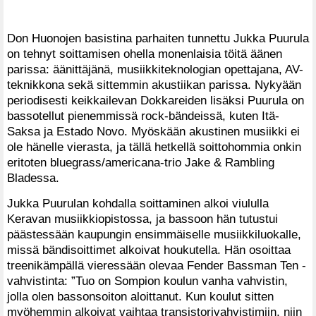
Don Huonojen basistina parhaiten tunnettu Jukka Puurula
on tehnyt soittamisen ohella monenlaisia töitä äänen
parissa: äänittäjänä, musiikkiteknologian opettajana, AV-
teknikkona sekä sittemmin akustiikan parissa. Nykyään
periodisesti keikkailevan Dokkareiden lisäksi Puurula on
bassotellut pienemmissä rock-bändeissä, kuten Itä-
Saksa ja Estado Novo. Myöskään akustinen musiikki ei
ole hänelle vierasta, ja tällä hetkellä soittohommia onkin
eritoten bluegrass/americana-trio Jake & Rambling
Bladessa.
Jukka Puurulan kohdalla soittaminen alkoi viululla
Keravan musiikkiopistossa, ja bassoon hän tutustui
päästessään kaupungin ensimmäiselle musiikkiluokalle,
missä bändisoittimet alkoivat houkutella. Hän osoittaa
treenikämpällä vieressään olevaa Fender Bassman Ten -
vahvistinta: ”Tuo on Sompion koulun vanha vahvistin,
jolla olen bassonsoiton aloittanut. Kun koulut sitten
myöhemmin alkoivat vaihtaa transistorivahvistimiin, niin