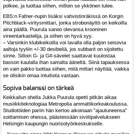
polkee, ja luottaa siihen, milloin se ykkönen tulee.
EBS:n Fafner-nupin lisäksi vahvistinräkissä on Korgin
Pitchblack-viritysmittari, jonka strobonäyttö on keikoilla
aina päällä. Puurula sanoo olevansa krooninen
vireentarkastelija, ja siihen on hyvä syy.
– Varsinkin klubikeikoilla voi lavalla olla paljon seisovia
aaltoja tyyliin +/-30 desibeliä, jos subbarit on sijoitettu
sinne. Silloin G- ja G#-sävelet saattavat kuulostaa
basson kaulalla ihan samalta ääneltä. Siinä tapauksessa
on vain pakko luottaa siihen, mitä mittari näyttää, vaikka
se olisikin omaa intuitiota vastaan.
Sopiva balanssi on tärkeä
Keikkailun ohella Jukka Puurula opetti pitkän aikaa
musiikkiteknologiaa Metropolia ammattikorkeakoulussa.
Studiotöiden pariin hän kertoo aikoinaan ”ajautuneensa”
soittamisen ohessa, päästessään siviilipalvelukseen
Helsingin kaupungin nuorisotyönkeskukselle.