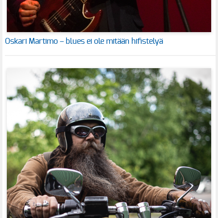
Oskari Martimo – blues ei ole mitään hifistelyä