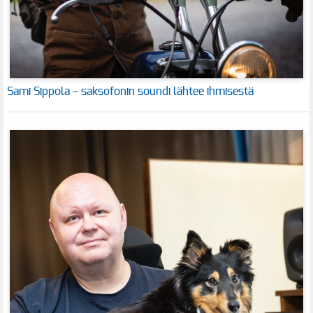
Sami Sippola – saksofonin soundi lähtee ihmisestä