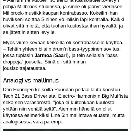
pohjia Millbrook-studiossa, ja sinne oli jäänyt viereisen
Millbrook-musiikkikaupan kontrabasso. Kokeilin ihan
huvikseni soittaa Sininen yö -biisin läpi kontralla. Kaikki
olivat sitä mieltä, että tuohan kuulostaa ihan hyvältä, ja
se jätettiin sitten levylle.
Myös viime kevään keikoilla oli kontrabassolle käyttöä.
– Tehtiin yhteen biisiin drum’n’bass-tyyppinen sovitus,
jossa tuplasin
Jarmoa
(
Saari
), ja tein sellaisia ”bass
droppeja” jousella. Siinä oli sitä minun
jousisoittajataustaa.
Analogi vs mallinnus
Don Huonojen keikoilla Puurulan pedaalilauta koostuu
Tech 21 Bass Driverista, Electro-Harmonixin Big Muffista
sekä sen varasäröstä, ”joka ei kuitenkaan kuulosta
yhtään niin venäläiseltä”. Aiemmin hänellä on ollut
käytössä esimerkiksi Line 6:n mallintava etuaste, mutta
analogisessa vara parempi.