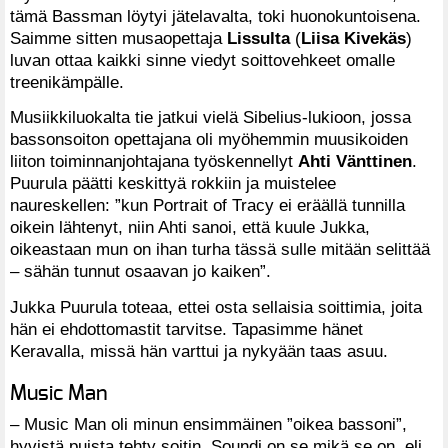
tämä Bassman löytyi jätelavalta, toki huonokuntoisena.
Saimme sitten musaopettaja
Lissulta
(
Liisa Kivekäs
)
luvan ottaa kaikki sinne viedyt soittovehkeet omalle
treenikämpälle.
Musiikkiluokalta tie jatkui vielä Sibelius-lukioon, jossa
bassonsoiton opettajana oli myöhemmin muusikoiden
liiton toiminnanjohtajana työskennellyt
Ahti Vänttinen
.
Puurula päätti keskittyä rokkiin ja muistelee
naureskellen: ”kun Portrait of Tracy ei eräällä tunnilla
oikein lähtenyt, niin Ahti sanoi, että kuule Jukka,
oikeastaan mun on ihan turha tässä sulle mitään selittää
– sähän tunnut osaavan jo kaiken”.
Jukka Puurula toteaa, ettei osta sellaisia soittimia, joita
hän ei ehdottomastit tarvitse. Tapasimme hänet
Keravalla, missä hän varttui ja nykyään taas asuu.
Music Man
– Music Man oli minun ensimmäinen ”oikea bassoni”,
hyvistä puista tehty soitin. Soundi on se mikä se on, eli