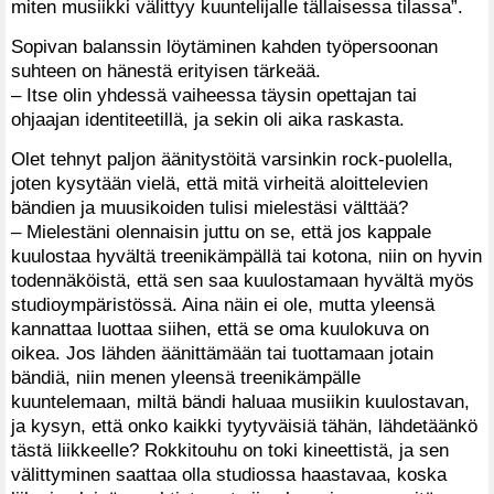
miten musiikki välittyy kuuntelijalle tällaisessa tilassa”.
Sopivan balanssin löytäminen kahden työpersoonan
suhteen on hänestä erityisen tärkeää.
– Itse olin yhdessä vaiheessa täysin opettajan tai
ohjaajan identiteetillä, ja sekin oli aika raskasta.
Olet tehnyt paljon äänitystöitä varsinkin rock-puolella,
joten kysytään vielä, että mitä virheitä aloittelevien
bändien ja muusikoiden tulisi mielestäsi välttää?
– Mielestäni olennaisin juttu on se, että jos kappale
kuulostaa hyvältä treenikämpällä tai kotona, niin on hyvin
todennäköistä, että sen saa kuulostamaan hyvältä myös
studioympäristössä. Aina näin ei ole, mutta yleensä
kannattaa luottaa siihen, että se oma kuulokuva on
oikea. Jos lähden äänittämään tai tuottamaan jotain
bändiä, niin menen yleensä treenikämpälle
kuuntelemaan, miltä bändi haluaa musiikin kuulostavan,
ja kysyn, että onko kaikki tyytyväisiä tähän, lähdetäänkö
tästä liikkeelle? Rokkitouhu on toki kineettistä, ja sen
välittyminen saattaa olla studiossa haastavaa, koska