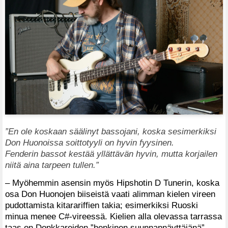
”En ole koskaan säälinyt bassojani, koska sesimerkiksi
Don Huonoissa soittotyyli on hyvin fyysinen.
Fenderin bassot kestää yllättävän hyvin, mutta korjailen
niitä aina tarpeen tullen.”
– Myöhemmin asensin myös Hipshotin D Tunerin, koska
osa Don Huonojen biiseistä vaati alimman kielen vireen
pudottamista kitarariffien takia; esimerkiksi Ruoski
minua menee C#-vireessä. Kielien alla olevassa tarrassa
taas on Donkkareiden ”henkinen suunnannäyttäjänä”,