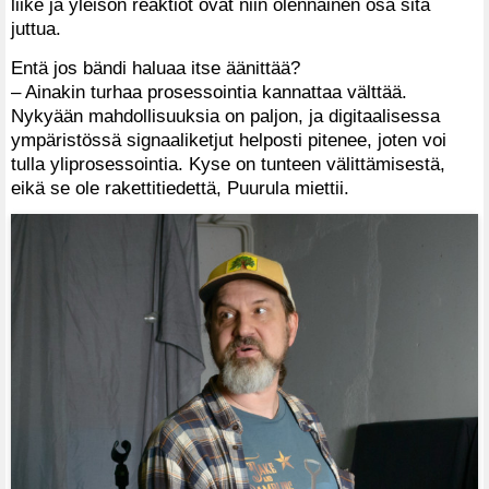
liike ja yleisön reaktiot ovat niin olennainen osa sitä
juttua.
Entä jos bändi haluaa itse äänittää?
– Ainakin turhaa prosessointia kannattaa välttää.
Nykyään mahdollisuuksia on paljon, ja digitaalisessa
ympäristössä signaaliketjut helposti pitenee, joten voi
tulla yliprosessointia. Kyse on tunteen välittämisestä,
eikä se ole rakettitiedettä, Puurula miettii.