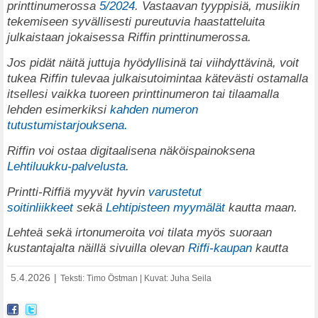
printtinumerossa
5/2024
. Vastaavan tyyppisiä, musiikin
tekemiseen syvällisesti pureutuvia haastatteluita
julkaistaan jokaisessa Riffin printtinumerossa.
Jos pidät näitä juttuja hyödyllisinä tai viihdyttävinä, voit
tukea Riffin tulevaa julkaisutoimintaa kätevästi ostamalla
itsellesi vaikka tuoreen printtinumeron tai tilaamalla
lehden esimerkiksi
kahden numeron
tutustumistarjouksena.
Riffin voi ostaa digitaalisena näköispainoksena
Lehtiluukku-palvelusta
.
Printti-Riffiä myyvät hyvin
varustetut
soitinliikkeet
sekä
Lehtipisteen myymälät
kautta maan.
Lehteä sekä irtonumeroita voi tilata myös suoraan
kustantajalta näillä sivuilla olevan
Riffi-kaupan
kautta
5.4.2026
|
Teksti: Timo Östman | Kuvat: Juha Seila