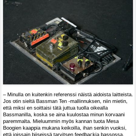
– Minulla on kuitenkin referenssi näistä aidoista laitteista.
Jos otin sieltä Bassman Ten -mallinnuksen, niin mietin,
että miksi en soittaisi tätä juttua tuolla oikealla
Bassmanilla, koska se aina kuulostaa minun korvaani
paremmalta. Mieluummin myös kannan tuota Mesa
Boogien kaappia mukana keikoilla, ihan senkin vuoksi,
että joissain biiseissä tarvitsen feedbackia bassossa.