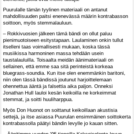
Puurulalle tämän tyylinen materiaali on antanut
mahdollisuuden paitsi enenevässä määrin kontrabasson
soittoon, myös stemmalauluun.
– Rokkivuosien jälkeen tämä bändi on ollut paluu
pienimuotoiseen esitystapaan. Laulaminen onkin tullut
itselleni taas voimallisesti mukaan, koska tässä
musiikissa harmoninen massa tehdään usein
taustalauluilla. Toisaalta meidän äänimateriaali on
sellainen, että emme saa sitä perinteistä korkeaa
bluegrass-soundia. Kun itse olen enemmänkin baritoni,
niin olen tässä bändissä joutunut harjoittelemaan
ohennettua ääntä ja falsettia aika paljon. Onneksi
Jonathan Hull lauloi kesän keikoilla ne korkeimmat
stemmat, ja soitti huuliharppua.
Myös Don Huonot on soittanut keikoillaan akustisia
settejä, ja itse asiassa Puurulan ensimmäinen soittokerta
kontrabassolla päätyi bändin levylle jo kauan sitten.
– Äänitimme vuoden ’95 tienoilla Kaksoisolento-levyn