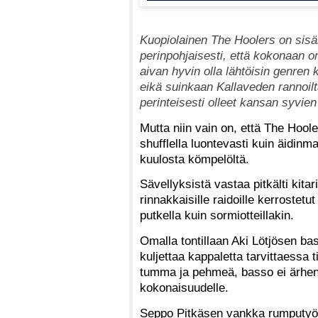
Kuopiolainen The Hoolers on sisäi
perinpohjaisesti, että kokonaan o
aivan hyvin olla lähtöisin genren 
eikä suinkaan Kallaveden rannoil
perinteisesti olleet kansan syvien
Mutta niin vain on, että The Hooler
shufflella luontevasti kuin äidin
kuulosta kömpelöltä.
Sävellyksistä vastaa pitkälti kitar
rinnakkaisille raidoille kerrostetut
putkella kuin sormiotteillakin.
Omalla tontillaan Aki Lötjösen bas
kuljettaa kappaletta tarvittaessa
tumma ja pehmeä, basso ei ärhen
kokonaisuudelle.
Seppo Pitkäsen vankka rumputyösk