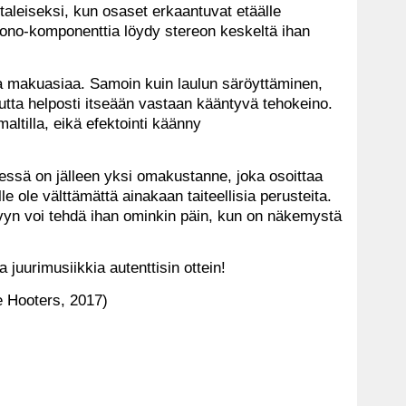
taleiseksi, kun osaset erkaantuvat etäälle
mono-komponenttia löydy stereon keskeltä ihan
kka makuasiaa. Samoin kuin laulun säröyttäminen,
mutta helposti itseään vastaan kääntyvä tehokeino.
maltilla, eikä efektointi käänny
essä on jälleen yksi omakustanne, joka osoittaa
le ole välttämättä ainakaan taiteellisia perusteita.
evyn voi tehdä ihan ominkin päin, kun on näkemystä
 juurimusiikkia autenttisin ottein!
e Hooters, 2017)