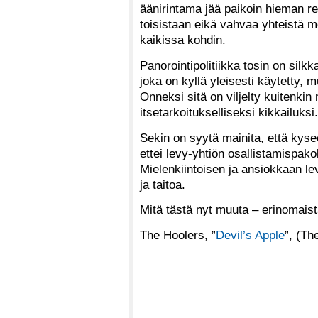
äänirintama jää paikoin hieman re
toisistaan eikä vahvaa yhteistä 
kaikissa kohdin.
Panorointipolitiikka tosin on sil
joka on kyllä yleisesti käytetty, 
Onneksi sitä on viljelty kuitenkin 
itsetarkoitukselliseksi kikkailuksi.
Sekin on syytä mainita, että kyse
ettei levy-yhtiön osallistamispakol
Mielenkiintoisen ja ansiokkaan l
ja taitoa.
Mitä tästä nyt muuta – erinomaista
The Hoolers, ”
Devil’s Apple
”, (Th