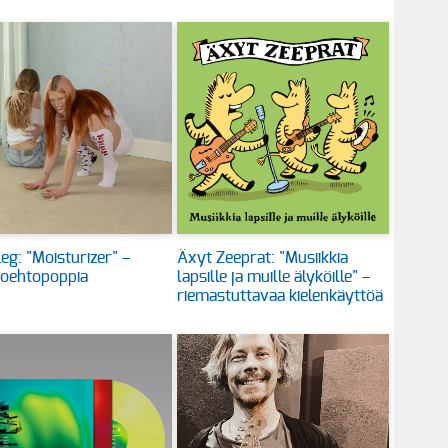
eg: "Moisturizer" –
Äxyt Zeeprat: "Musiikkia
toehtopoppia
lapsille ja muille älyköille" –
riemastuttavaa kielenkäyttöä