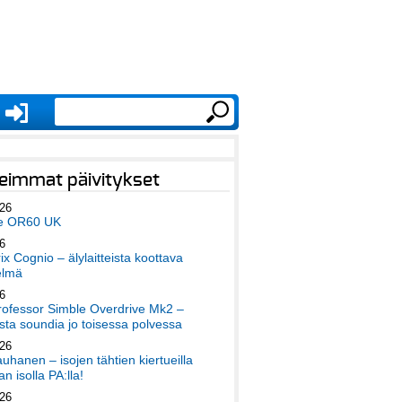
eimmat päivitykset
026
e OR60 UK
6
x Cognio – älylaitteista koottava
elmä
6
ofessor Simble Overdrive Mk2 –
ta soundia jo toisessa polvessa
026
auhanen – isojen tähtien kiertueilla
an isolla PA:lla!
026