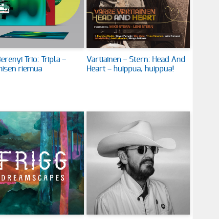
erenyi Trio: Tripla –
Vartiainen – Stern: Head And
isen riemua
Heart – huippua, huippua!