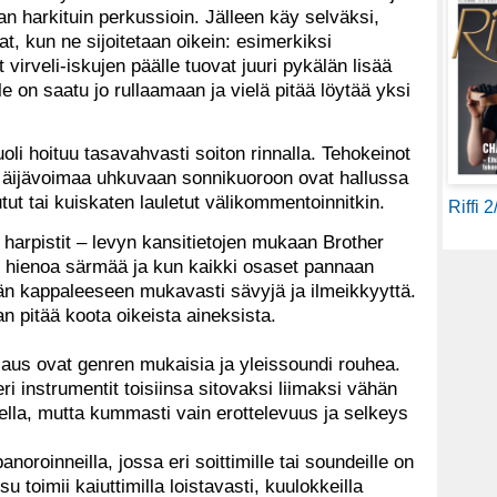
an harkituin perkussioin. Jälleen käy selväksi,
at, kun ne sijoitetaan oikein: esimerkiksi
 virveli-iskujen päälle tuovat juuri pykälän lisää
e on saatu jo rullaamaan ja vielä pitää löytää yksi
uoli hoituu tasavahvasti soiton rinnalla. Tehokeinot
 äijävoimaa uhkuvaan sonnikuoroon ovat hallussa
tut tai kuiskaten lauletut välikommentoinnitkin.
Riffi 
harpistit – levyn kansitietojen mukaan Brother
 hienoa särmää ja kun kaikki osaset pannaan
ään kappaleeseen mukavasti sävyjä ja ilmeikkyyttä.
n pitää koota oikeista aineksista.
aus ovat genren mukaisia ja yleissoundi rouhea.
ri instrumentit toisiinsa sitovaksi liimaksi vähän
teella, mutta kummasti vain erottelevuus ja selkeys
anoroinneilla, jossa eri soittimille tai soundeille on
su toimii kaiuttimilla loistavasti, kuulokkeilla