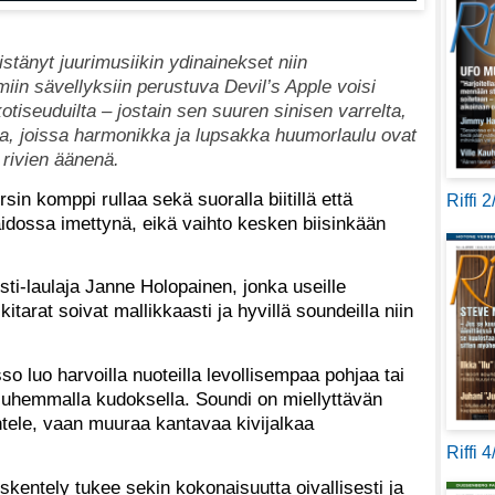
stänyt juurimusiikin ydinainekset niin
miin sävellyksiin perustuva Devil’s Apple voisi
kotiseuduilta – jostain sen suuren sinisen varrelta,
ta, joissa harmonikka ja lupsakka huumorlaulu ovat
 rivien äänenä.
sin komppi rullaa sekä suoralla biitillä että
Riffi 
maidossa imettynä, eikä vaihto kesken biisinkään
isti-laulaja Janne Holopainen, jonka useille
 kitarat soivat mallikkaasti ja hyvillä soundeilla niin
so luo harvoilla nuoteilla levollisempaa pohjaa tai
 tiuhemmalla kudoksella. Soundi on miellyttävän
tele, vaan muuraa kantavaa kivijalkaa
Riffi 
entely tukee sekin kokonaisuutta oivallisesti ja