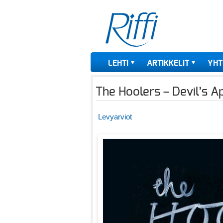
LEHTI
ARTIKKELIT
YHT
The Hoolers – Devil’s A
Levyarviot