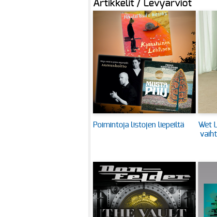
Artikkelit / Levyarviot
Poimintoja listojen liepeiltä
Wet L
vaih