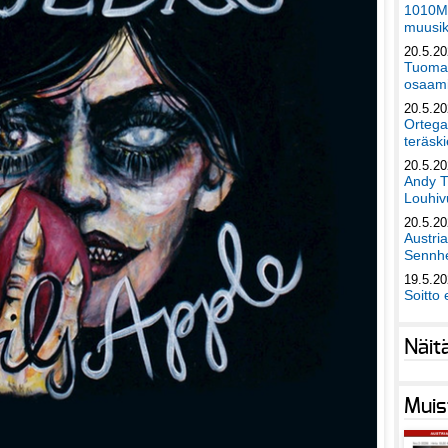
1010Mu
muusik
20.5.2
Tuomas
osaami
20.5.2
Ortega
teräski
20.5.2
Andy T
Louhivu
20.5.2
Austri
Sennhe
19.5.2
Soitto 
Näit
Muis