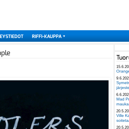
EYSTIEDOT
RIFFI-KAUPPA
pple
Tuor
15.6.2
Orang
9.6.202
Symetri
järjest
6.6.202
Mad Pr
maukas
20.5.2
Ville K
soiteta
20.5.2