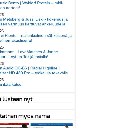
sic Bento | Waldorf Protein – midi-
on aarteet!
026
 Metsberg & Jussi Liski - kokemus ja
sen varmuus karttuvat ahkeruudella!
026
 & Riento – nailonkielinen sähköisenä ja
elinen akustisena!
026
immons | LoveMatches & Janne
ori – nyt on Tekijät asialla!
026
an Audio OC-B6 | Radial Highline |
iser HD 480 Pro – työkaluja tekevälle
026
ei ikää katso!
ä luetaan nyt
tathan myös nämä