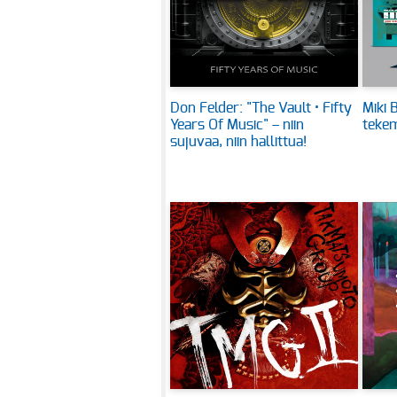
Don Felder: "The Vault • Fifty
Miki B
Years Of Music" – niin
tekem
sujuvaa, niin hallittua!