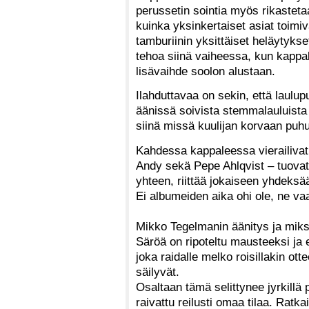
perussetin sointia myös rikasteta
kuinka yksinkertaiset asiat toimiv
tamburiinin yksittäiset heläytykset
tehoa siinä vaiheessa, kun kappal
lisävaihde soolon alustaan.
Ilahduttavaa on sekin, että laulup
äänissä soivista stemmalauluista
siinä missä kuulijan korvaan puhu
Kahdessa kappaleessa vierailivat 
Andy sekä Pepe Ahlqvist – tuovat
yhteen, riittää jokaiseen yhdeks
Ei albumeiden aika ohi ole, ne vaa
Mikko Tegelmanin äänitys ja miks
Säröä on ripoteltu mausteeksi ja e
joka raidalle melko roisillakin ot
säilyvät.
Osaltaan tämä selittynee jyrkillä p
raivattu reilusti omaa tilaa. Ratkai