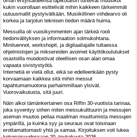
oman erityisalueensa läpikotaisin tuntevat muusikot
kukin vuorollaan esittelivät mihin kaikkeen tärkeimmät
uutuusmallit pystyivätkään. Musiikillinen viihdearvo oli
korkea ja tarjotun teknisen tiedon määrä huima.
Messuilla oli vuosikymmenten ajan tärkeä rooli
tiedonvälityksen ja informaation solmukohtana.
Miniluennot, workshopit, ja digitaaliajalle tultaessa
ohjelmistojen ja miksereiden avoimet käyttökoulutukset
osastoilla muodostivat oleellisen osan alan omaa
vapaata sivistystyötä.
Internetiä ei vielä ollut, eikä se edelleenkään pysty
korvaamaan kaikkea sitä mihin messut
tapahtumamuotona parhaimmillaan ylsivät.
Vuorovaikutusta, sitä juuri.
Näin alkoi tämänkertainen osa Riffin 30-vuotista tarinaa,
joka syventyy siihen miten messukulttuurin ja messujen
aseman muutos peilaa maailman muuttumista messujen
ympärillä, ja kuinka syy ja seuraus ovat toisinaan
erottamattomasti yhtä ja samaa. Kirjoituksen voit lukea
kokonaisuudessaan 20. toukokuuta 2026