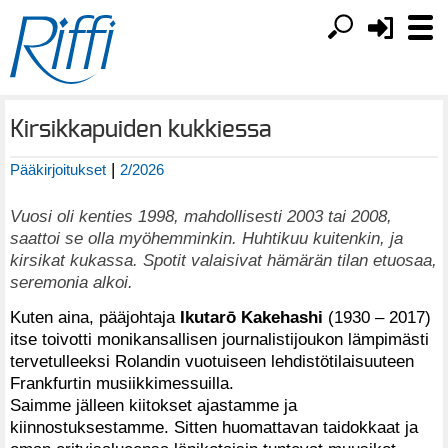
Kirsikkapuiden kukkiessa
|
Pääkirjoitukset
2/2026
Vuosi oli kenties 1998, mahdollisesti 2003 tai 2008,
saattoi se olla myöhemminkin. Huhtikuu kuitenkin, ja
kirsikat kukassa. Spotit valaisivat hämärän tilan etuosaa,
seremonia alkoi.
Kuten aina, pääjohtaja
Ikutarō Kakehashi
(1930 – 2017)
itse toivotti monikansallisen journalistijoukon lämpimästi
tervetulleeksi Rolandin vuotuiseen lehdistötilaisuuteen
Frankfurtin musiikkimessuilla.
Saimme jälleen kiitokset ajastamme ja
kiinnostuksestamme. Sitten huomattavan taidokkaat ja