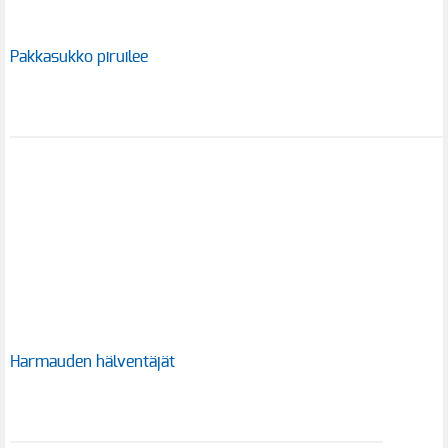
Pakkasukko piruilee
Harmauden hälventäjät