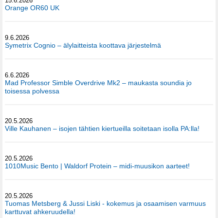
15.6.2026
Orange OR60 UK
9.6.2026
Symetrix Cognio – älylaitteista koottava järjestelmä
6.6.2026
Mad Professor Simble Overdrive Mk2 – maukasta soundia jo
toisessa polvessa
20.5.2026
Ville Kauhanen – isojen tähtien kiertueilla soitetaan isolla PA:lla!
20.5.2026
1010Music Bento | Waldorf Protein – midi-muusikon aarteet!
20.5.2026
Tuomas Metsberg & Jussi Liski - kokemus ja osaamisen varmuus
karttuvat ahkeruudella!