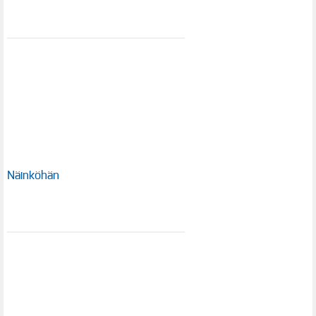
Näinköhän