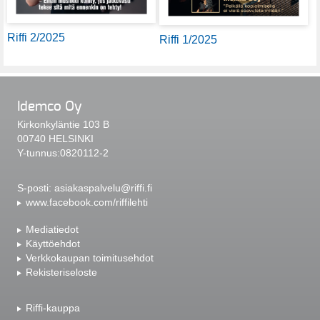
Riffi 2/2025
Riffi 1/2025
Idemco Oy
Kirkonkyläntie 103 B
00740 HELSINKI
Y-tunnus:0820112-2
S-posti:
asiakaspalvelu@riffi.fi
www.facebook.com/riffilehti
Mediatiedot
Käyttöehdot
Verkkokaupan toimitusehdot
Rekisteriseloste
Riffi-kauppa