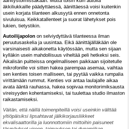
äänitystoimissakaan. Mutta toisin kuin autolla
äkkiliukkaille päädyttäessä, äänittäessä voisi kuitenkin
usein korjata tilanteen alkusyytä ennen onnetonta
sivuluisua. Keikkatallenteet ja suorat lähetykset pois
lukien, tietystikin.
Autoilijapolon
on selviydyttävä tilanteessa ilman
peruutusaskelia ja uusintaa. Eikä äänittäjälläkään ole
varsinaisesti aikakonetta käytössään, mutta sen sijaan
kylläkin usein mahdollisuus viheltää peli hetkeksi seis.
Aikalisän puitteissa ongelmalliseen paikkaan sijoitetulle
mikrofonille voi sitten hakea parempaa asemaa, vaihtaa
sen kenties toisen malliseen, tai pyytää vaikka rumpalia
virittämään rummut. Kenties voi antaa laulajalle aikaa
avata ääntä rauhassa, hakea sopivaa monitorimiksausta
vireisyyden kohentamiseksi, tai tuulettaa studio ilmaston
raikastamiseksi.
Väitän, että näillä toimenpiteillä voisi useinkin välttää
yltiöpäisiksi lipsahtavat jälkikorjausliikkeet
ekvalisaattorilla ja luonnottomiin mittoihin paisuneet
täsmäykset vireen, taimauksen tai dynamiikan