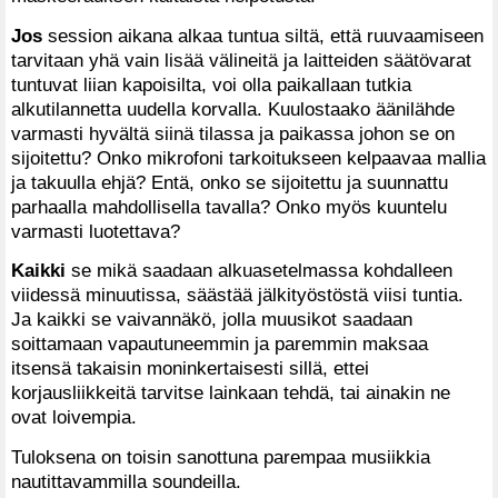
Jos
session aikana alkaa tuntua siltä, että ruuvaamiseen
tarvitaan yhä vain lisää välineitä ja laitteiden säätövarat
tuntuvat liian kapoisilta, voi olla paikallaan tutkia
alkutilannetta uudella korvalla. Kuulostaako äänilähde
varmasti hyvältä siinä tilassa ja paikassa johon se on
sijoitettu? Onko mikrofoni tarkoitukseen kelpaavaa mallia
ja takuulla ehjä? Entä, onko se sijoitettu ja suunnattu
parhaalla mahdollisella tavalla? Onko myös kuuntelu
varmasti luotettava?
Kaikki
se mikä saadaan alkuasetelmassa kohdalleen
viidessä minuutissa, säästää jälkityöstöstä viisi tuntia.
Ja kaikki se vaivannäkö, jolla muusikot saadaan
soittamaan vapautuneemmin ja paremmin maksaa
itsensä takaisin moninkertaisesti sillä, ettei
korjausliikkeitä tarvitse lainkaan tehdä, tai ainakin ne
ovat loivempia.
Tuloksena on toisin sanottuna parempaa musiikkia
nautittavammilla soundeilla.