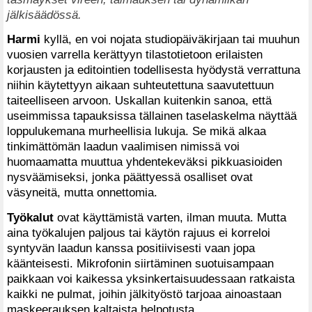
jälkisäädössä.
Harmi
kyllä, en voi nojata studiopäiväkirjaan tai muuhun
vuosien varrella kerättyyn tilastotietoon erilaisten
korjausten ja editointien todellisesta hyödystä verrattuna
niihin käytettyyn aikaan suhteutettuna saavutettuun
taiteelliseen arvoon. Uskallan kuitenkin sanoa, että
useimmissa tapauksissa tällainen taselaskelma näyttää
loppulukemana murheellisia lukuja. Se mikä alkaa
tinkimättömän laadun vaalimisen nimissä voi
huomaamatta muuttua yhdentekeväksi pikkuasioiden
nysväämiseksi, jonka päättyessä osalliset ovat
väsyneitä, mutta onnettomia.
Työkalut
ovat käyttämistä varten, ilman muuta. Mutta
aina työkalujen paljous tai käytön rajuus ei korreloi
syntyvän laadun kanssa positiivisesti vaan jopa
käänteisesti. Mikrofonin siirtäminen suotuisampaan
paikkaan voi kaikessa yksinkertaisuudessaan ratkaista
kaikki ne pulmat, joihin jälkityöstö tarjoaa ainoastaan
maskeerauksen kaltaista helpotusta.