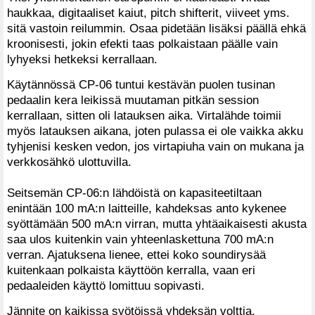
haukkaa, digitaaliset kaiut, pitch shifterit, viiveet yms.
sitä vastoin reilummin. Osaa pidetään lisäksi päällä ehkä
kroonisesti, jokin efekti taas polkaistaan päälle vain
lyhyeksi hetkeksi kerrallaan.
Käytännössä CP-06 tuntui kestävän puolen tusinan
pedaalin kera leikissä muutaman pitkän session
kerrallaan, sitten oli latauksen aika. Virtalähde toimii
myös latauksen aikana, joten pulassa ei ole vaikka akku
tyhjenisi kesken vedon, jos virtapiuha vain on mukana ja
verkkosähkö ulottuvilla.
Seitsemän CP-06:n lähdöistä on kapasiteetiltaan
enintään 100 mA:n laitteille, kahdeksas anto kykenee
syöttämään 500 mA:n virran, mutta yhtäaikaisesti akusta
saa ulos kuitenkin vain yhteenlaskettuna 700 mA:n
verran. Ajatuksena lienee, ettei koko soundirysää
kuitenkaan polkaista käyttöön kerralla, vaan eri
pedaaleiden käyttö lomittuu sopivasti.
Jännite on kaikissa syötöissä yhdeksän volttia.