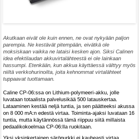
Akutkaan eivät ole kuin ennen, ne ovat nykyään paljon
parempia. Ne kestävät pitempään, eivätkä ole
moksiskaan vaikka ne lataisi kesken ajon. Siksi Calinen
idea efektilaudan akkuvirtalähteestä ei ole lainkaan
hassumpi.
Etenkään, kun akkua käyttäessä välttyy myös
niiltä verkkohurinoilta, joita kehnommat virtalähteet
tuppaavat tuottamaan.
Caline CP-06:ssa on Lithium-polymeeri-akku, jolle
luvataan totaalista palvelusikää 500 latauskertaa.
Lataaminen kestää neljä tuntia, ja sen päätteeksi akussa
on 8 000 mA:n edestä virtaa. Toiminta-ajaksi luvataan 16
tuntia, mutta käytännössä tämä riippuu siitä millaista
pedaalikokoelmaa CP-06:lla ruokitaan.
Yksi yksinkertainen säröpurkki ei kauheasti virtaa