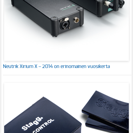
Neutrik Xirium X – 2014 on erinomainen vuosikerta