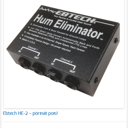
Ebtech HE-2 – pörinät pois!