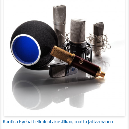
Kaotica Eyeball eliminoi akustiikan, mutta jättää äänen