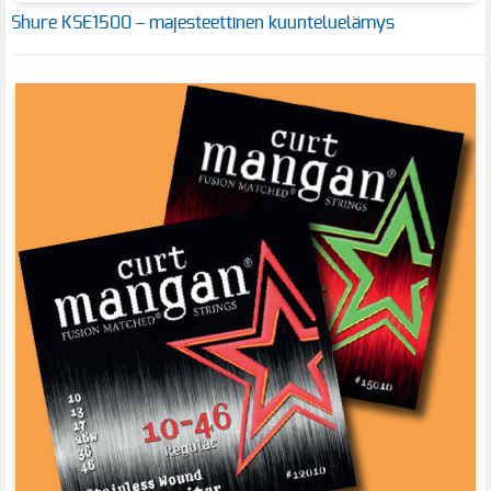
Shure KSE1500 – majesteettinen kuunteluelämys