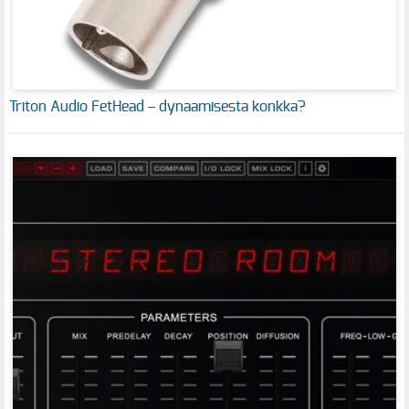
Triton Audio FetHead – dynaamisesta konkka?