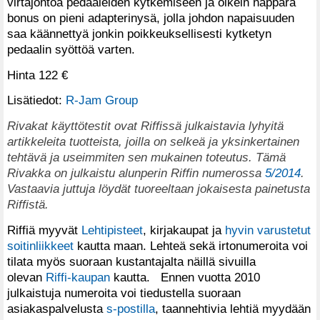
virtajohtoa pedaaleiden kytkemiseen ja oikein näppärä
bonus on pieni adapterinysä, jolla johdon napaisuuden
saa käännettyä jonkin poikkeuksellisesti kytketyn
pedaalin syöttöä varten.
Hinta 122 €
Lisätiedot:
R-Jam Group
Rivakat käyttötestit ovat Riffissä julkaistavia lyhyitä
artikkeleita tuotteista, joilla on selkeä ja yksinkertainen
tehtävä ja useimmiten sen mukainen toteutus. Tämä
Rivakka on julkaistu alunperin Riffin numerossa
5/2014
.
Vastaavia juttuja löydät tuoreeltaan jokaisesta painetusta
Riffistä.
Riffiä myyvät
Lehtipisteet
, kirjakaupat ja
hyvin varustetut
soitinliikkeet
kautta maan. Lehteä sekä irtonumeroita voi
tilata myös suoraan kustantajalta näillä sivuilla
olevan
Riffi-kaupan
kautta. Ennen vuotta 2010
julkaistuja numeroita voi tiedustella suoraan
asiakaspalvelusta
s-postilla
, taannehtivia lehtiä myydään