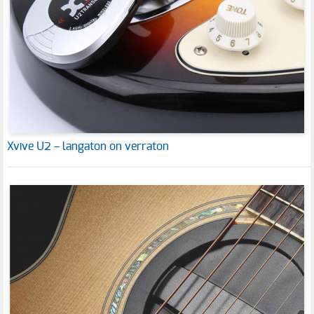
Xvive U2 – langaton on verraton