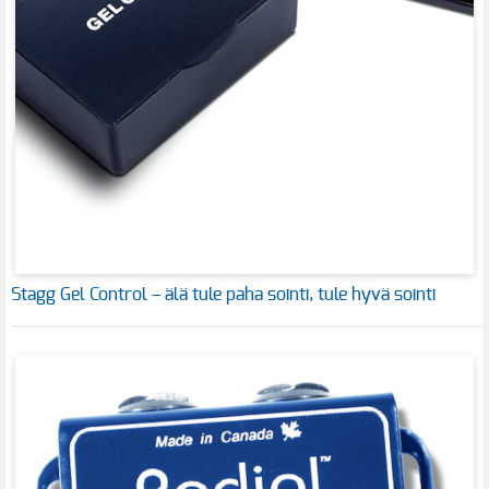
Stagg Gel Control – älä tule paha sointi, tule hyvä sointi