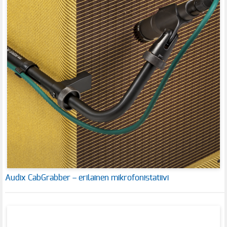
Audix CabGrabber – erilainen mikrofonistatiivi