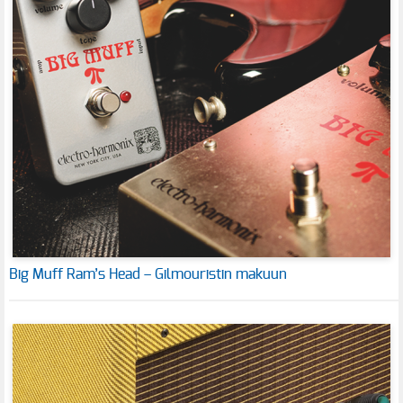
Big Muff Ram’s Head – Gilmouristin makuun