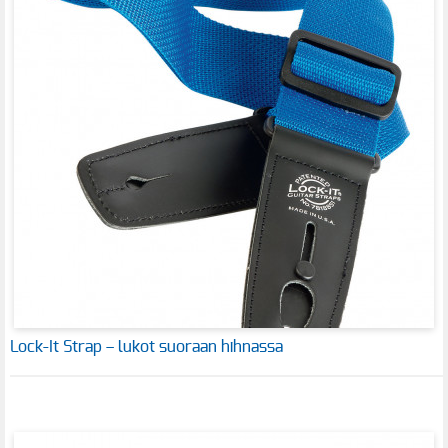
Lock-It Strap – lukot suoraan hihnassa