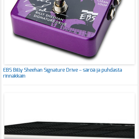
EBS Billy Sheehan Signature Drive – säröä ja puhdasta
rinnakkain