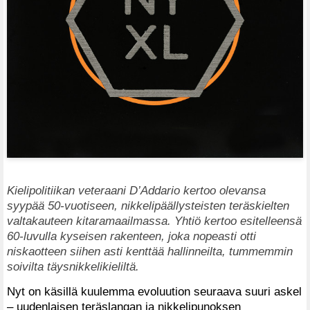
Kielipolitiikan veteraani D’Addario kertoo olevansa
syypää 50-vuotiseen, nikkelipäällysteisten teräskielten
valtakauteen kitaramaailmassa. Yhtiö kertoo esitelleensä
60-luvulla kyseisen rakenteen, joka nopeasti otti
niskaotteen siihen asti kenttää hallinneilta, tummemmin
soivilta täysnikkelikieliltä.
Nyt on käsillä kuulemma evoluution seuraava suuri askel
– uudenlaisen teräslangan ja nikkelipunoksen