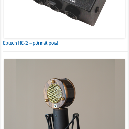
Ebtech HE-2 – pörinät pois!