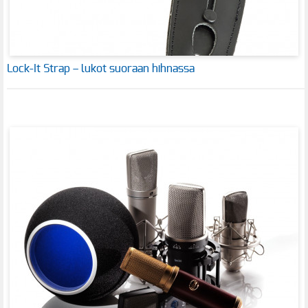
Lock-It Strap – lukot suoraan hihnassa