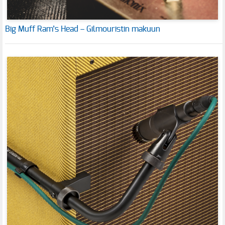
Big Muff Ram’s Head – Gilmouristin makuun