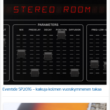
Eventide SP2016 – kaikuja kolmen vuosikymmenen takaa