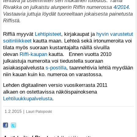
tehtävä ja useimmiten sen mukainen toteutus. Tämä
Rivakka on julkaistu alunperin Riffin numerossa
4/2014
.
Vastaavia juttuja löydät tuoreeltaan jokaisesta painetusta
Riffistä.
Riffiä myyvät
Lehtipisteet
, kirjakaupat ja
hyvin varustetut
soitinliikkeet
kautta maan. Lehteä sekä irtonumeroita voi
tilata myös suoraan kustantajalta näillä sivuilla
olevan
Riffi-kaupan
kautta. Ennen vuotta 2010
julkaistuja numeroita voi tiedustella suoraan
asiakaspalvelusta
s-postilla
, taannehtivia lehtiä myydään
niin kauan kuin ko. numeroa on varastossa.
Lehden digitaalinen versio vuosikerrasta 2011
alkaen on ostettavissa näköispainoksena
Lehtiluukkupalvelusta
.
1.2.2015
|
Lauri Paloposki