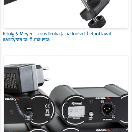
König & Meyer – ruuvileuka ja pallonivel helpottavat
äänitystä tai filmausta!