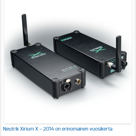
Neutrik Xirium X – 2014 on erinomainen vuosikerta