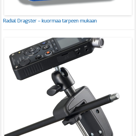
Radial Dragster – kuormaa tarpeen mukaan