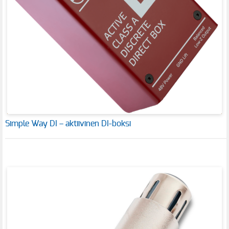
Simple Way DI – aktiivinen DI-boksi