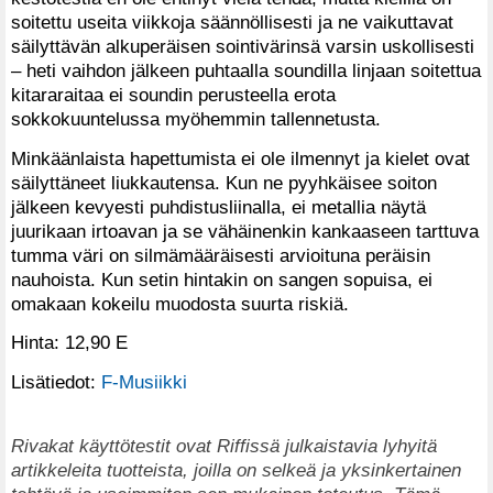
soitettu useita viikkoja säännöllisesti ja ne vaikuttavat
säilyttävän alkuperäisen sointivärinsä varsin uskollisesti
– heti vaihdon jälkeen puhtaalla soundilla linjaan soitettua
kitararaitaa ei soundin perusteella erota
sokkokuuntelussa myöhemmin tallennetusta.
Minkäänlaista hapettumista ei ole ilmennyt ja kielet ovat
säilyttäneet liukkautensa. Kun ne pyyhkäisee soiton
jälkeen kevyesti puhdistusliinalla, ei metallia näytä
juurikaan irtoavan ja se vähäinenkin kankaaseen tarttuva
tumma väri on silmämääräisesti arvioituna peräisin
nauhoista. Kun setin hintakin on sangen sopuisa, ei
omakaan kokeilu muodosta suurta riskiä.
Hinta: 12,90 E
Lisätiedot:
F-Musiikki
Rivakat käyttötestit ovat Riffissä julkaistavia lyhyitä
artikkeleita tuotteista, joilla on selkeä ja yksinkertainen