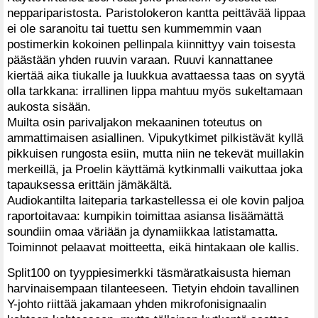
neppariparistosta. Paristolokeron kantta peittävää lippaa
ei ole saranoitu tai tuettu sen kummemmin vaan
postimerkin kokoinen pellinpala kiinnittyy vain toisesta
päästään yhden ruuvin varaan. Ruuvi kannattanee
kiertää aika tiukalle ja luukkua avattaessa taas on syytä
olla tarkkana: irrallinen lippa mahtuu myös sukeltamaan
aukosta sisään.
Muilta osin parivaljakon mekaaninen toteutus on
ammattimaisen asiallinen. Vipukytkimet pilkistävät kyllä
pikkuisen rungosta esiin, mutta niin ne tekevät muillakin
merkeillä, ja Proelin käyttämä kytkinmalli vaikuttaa joka
tapauksessa erittäin jämäkältä.
Audiokantilta laiteparia tarkastellessa ei ole kovin paljoa
raportoitavaa: kumpikin toimittaa asiansa lisäämättä
soundiin omaa väriään ja dynamiikkaa latistamatta.
Toiminnot pelaavat moitteetta, eikä hintakaan ole kallis.
Split100 on tyyppiesimerkki täsmäratkaisusta hieman
harvinaisempaan tilanteeseen. Tietyin ehdoin tavallinen
Y-johto riittää jakamaan yhden mikrofonisignaalin