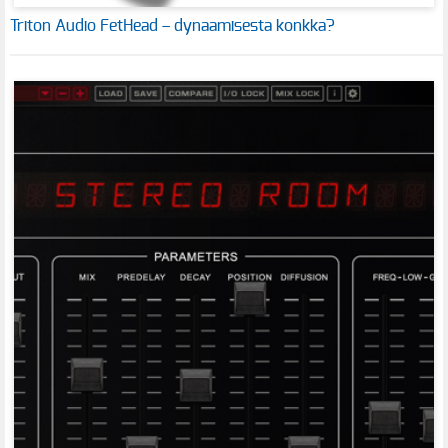
Triton Audio FetHead – dynaamisesta konkka?