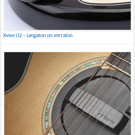
Xvive U2 – langaton on verraton