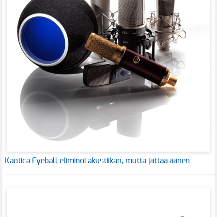
Kaotica Eyeball eliminoi akustiikan, mutta jättää äänen