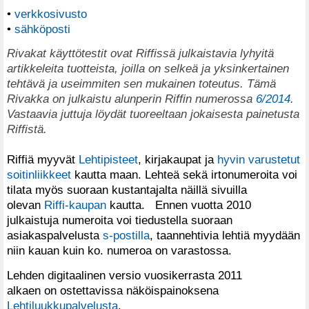
•
verkkosivusto
•
sähköposti
Rivakat käyttötestit ovat Riffissä julkaistavia lyhyitä
artikkeleita tuotteista, joilla on selkeä ja yksinkertainen
tehtävä ja useimmiten sen mukainen toteutus. Tämä
Rivakka on julkaistu alunperin Riffin numerossa
6/2014
.
Vastaavia juttuja löydät tuoreeltaan jokaisesta painetusta
Riffistä.
Riffiä myyvät
Lehtipisteet
, kirjakaupat ja
hyvin varustetut
soitinliikkeet
kautta maan. Lehteä sekä irtonumeroita voi
tilata myös suoraan kustantajalta näillä sivuilla
olevan
Riffi-kaupan
kautta. Ennen vuotta 2010
julkaistuja numeroita voi tiedustella suoraan
asiakaspalvelusta
s-postilla
, taannehtivia lehtiä myydään
niin kauan kuin ko. numeroa on varastossa.
Lehden digitaalinen versio vuosikerrasta 2011
alkaen on ostettavissa näköispainoksena
Lehtiluukkupalvelusta
.