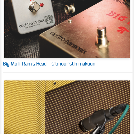
Big Muff Ram’s Head – Gilmouristin makuun