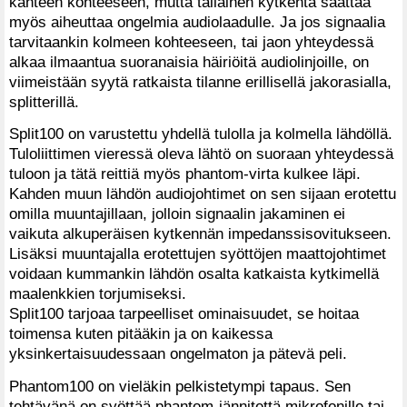
kahteen kohteeseen, mutta tällainen kytkentä saattaa
myös aiheuttaa ongelmia audiolaadulle. Ja jos signaalia
tarvitaankin kolmeen kohteeseen, tai jaon yhteydessä
alkaa ilmaantua suoranaisia häiriöitä audiolinjoille, on
viimeistään syytä ratkaista tilanne erillisellä jakorasialla,
splitterillä.
Split100 on varustettu yhdellä tulolla ja kolmella lähdöllä.
Tuloliittimen vieressä oleva lähtö on suoraan yhteydessä
tuloon ja tätä reittiä myös phantom-virta kulkee läpi.
Kahden muun lähdön audiojohtimet on sen sijaan erotettu
omilla muuntajillaan, jolloin signaalin jakaminen ei
vaikuta alkuperäisen kytkennän impedanssisovitukseen.
Lisäksi muuntajalla erotettujen syöttöjen maattojohtimet
voidaan kummankin lähdön osalta katkaista kytkimellä
maalenkkien torjumiseksi.
Split100 tarjoaa tarpeelliset ominaisuudet, se hoitaa
toimensa kuten pitääkin ja on kaikessa
yksinkertaisuudessaan ongelmaton ja pätevä peli.
Phantom100 on vieläkin pelkistetympi tapaus. Sen
tehtävänä on syöttää phantom-jännitettä mikrofonille tai