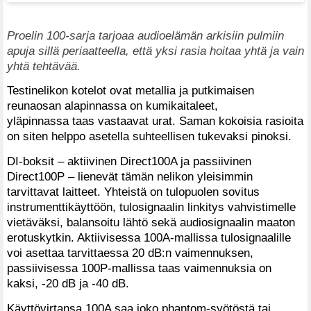
Proelin 100-sarja tarjoaa audioelämän arkisiin pulmiin
apuja sillä periaatteella, että yksi rasia hoitaa yhtä ja vain
yhtä tehtävää.
Testinelikon kotelot ovat metallia ja putkimaisen
reunaosan alapinnassa on kumikaitaleet,
yläpinnassa taas vastaavat urat. Saman kokoisia rasioita
on siten helppo asetella suhteellisen tukevaksi pinoksi.
DI-boksit – aktiivinen Direct100A ja passiivinen
Direct100P – lienevät tämän nelikon yleisimmin
tarvittavat laitteet. Yhteistä on tulopuolen sovitus
instrumenttikäyttöön, tulosignaalin linkitys vahvistimelle
vietäväksi, balansoitu lähtö sekä audiosignaalin maaton
erotuskytkin. Aktiivisessa 100A-mallissa tulosignaalille
voi asettaa tarvittaessa 20 dB:n vaimennuksen,
passiivisessa 100P-mallissa taas vaimennuksia on
kaksi, -20 dB ja -40 dB.
Käyttövirtansa 100A saa joko phantom-syötöstä tai