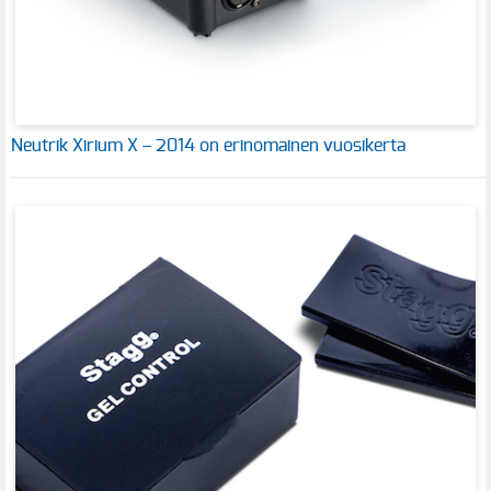
Neutrik Xirium X – 2014 on erinomainen vuosikerta