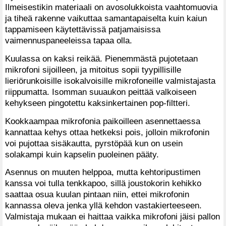
Ilmeisestikin materiaali on avosolukkoista vaahtomuovia
ja tiheä rakenne vaikuttaa samantapaiselta kuin kaiun
tappamiseen käytettävissä patjamaisissa
vaimennuspaneeleissa tapaa olla.
Kuulassa on kaksi reikää. Pienemmästä pujotetaan
mikrofoni sijoilleen, ja mitoitus sopii tyypillisille
lieriörunkoisille isokalvoisille mikrofoneille valmistajasta
riippumatta. Isomman suuaukon peittää valkoiseen
kehykseen pingotettu kaksinkertainen pop-filtteri.
Kookkaampaa mikrofonia paikoilleen asennettaessa
kannattaa kehys ottaa hetkeksi pois, jolloin mikrofonin
voi pujottaa sisäkautta, pyrstöpää kun on usein
solakampi kuin kapselin puoleinen pääty.
Asennus on muuten helppoa, mutta kehtoripustimen
kanssa voi tulla tenkkapoo, sillä joustokorin kehikko
saattaa osua kuulan pintaan niin, ettei mikrofonin
kannassa oleva jenka yllä kehdon vastakierteeseen.
Valmistaja mukaan ei haittaa vaikka mikrofoni jäisi pallon