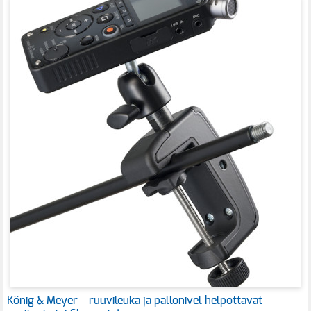
König & Meyer – ruuvileuka ja pallonivel helpottavat