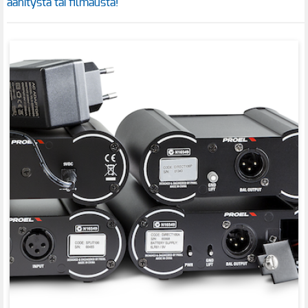
äänitystä tai filmausta!