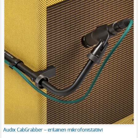
Audix CabGrabber – erilainen mikrofonistatiivi