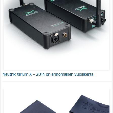
Neutrik Xirium X – 2014 on erinomainen vuosikerta