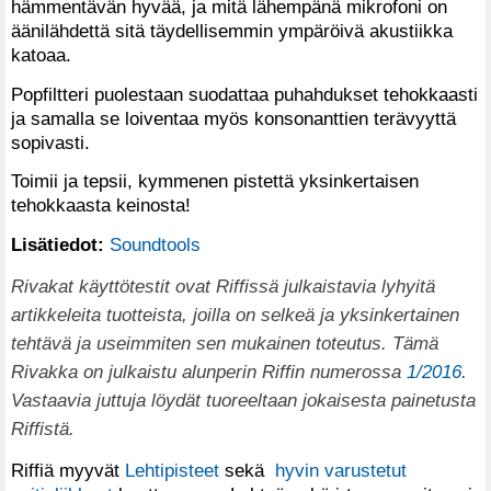
hämmentävän hyvää, ja mitä lähempänä mikrofoni on
äänilähdettä sitä täydellisemmin ympäröivä akustiikka
katoaa.
Popfiltteri puolestaan suodattaa puhahdukset tehokkaasti
ja samalla se loiventaa myös konsonanttien terävyyttä
sopivasti.
Toimii ja tepsii, kymmenen pistettä yksinkertaisen
tehokkaasta keinosta!
Lisätiedot:
Soundtools
Rivakat käyttötestit ovat Riffissä julkaistavia lyhyitä
artikkeleita tuotteista, joilla on selkeä ja yksinkertainen
tehtävä ja useimmiten sen mukainen toteutus. Tämä
Rivakka on julkaistu alunperin Riffin numerossa
1/2016
.
Vastaavia juttuja löydät tuoreeltaan jokaisesta painetusta
Riffistä.
Riffiä myyvät
Lehtipisteet
sekä
hyvin varustetut