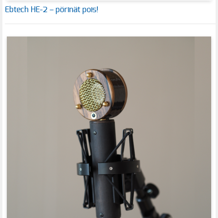
Ebtech HE-2 – pörinät pois!