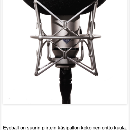
Eyeball on suurin piirtein käsipallon kokoinen ontto kuula.