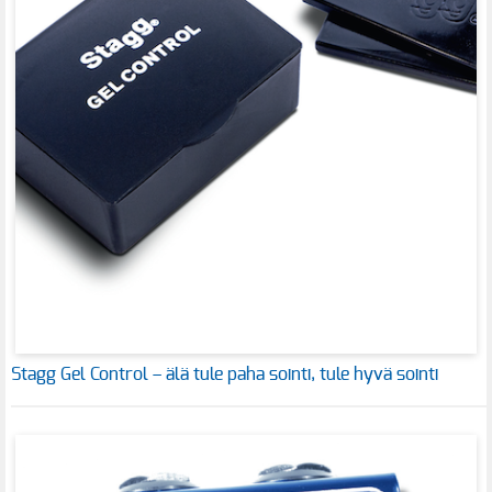
Stagg Gel Control – älä tule paha sointi, tule hyvä sointi