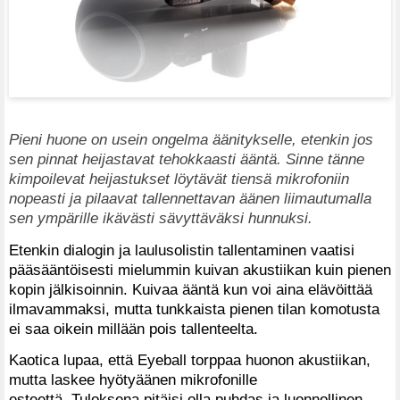
Pieni huone on usein ongelma äänitykselle, etenkin jos
sen pinnat heijastavat tehokkaasti ääntä. Sinne tänne
kimpoilevat heijastukset löytävät tiensä mikrofoniin
nopeasti ja pilaavat tallennettavan äänen liimautumalla
sen ympärille ikävästi sävyttäväksi hunnuksi.
Etenkin dialogin ja laulusolistin tallentaminen vaatisi
pääsääntöisesti mielummin kuivan akustiikan kuin pienen
kopin jälkisoinnin. Kuivaa ääntä kun voi aina elävöittää
ilmavammaksi, mutta tunkkaista pienen tilan komotusta
ei saa oikein millään pois tallenteelta.
Kaotica lupaa, että Eyeball torppaa huonon akustiikan,
mutta laskee hyötyäänen mikrofonille
esteettä. Tuloksena pitäisi olla puhdas ja luonnollinen