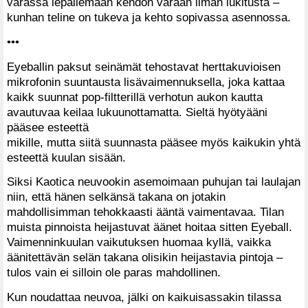
varassa lepäilemään kehdon varaan ilman lukitusta –
kunhan teline on tukeva ja kehto sopivassa asennossa.
•••
Eyeballin paksut seinämät tehostavat herttakuvioisen
mikrofonin suuntausta lisävaimennuksella, joka kattaa
kaikk suunnat pop-filtterillä verhotun aukon kautta
avautuvaa keilaa lukuunottamatta. Sieltä hyötyääni
pääsee esteettä
mikille, mutta siitä suunnasta pääsee myös kaikukin yhtä
esteettä kuulan sisään.
Siksi Kaotica neuvookin asemoimaan puhujan tai laulajan
niin, että hänen selkänsä takana on jotakin
mahdollisimman tehokkaasti ääntä vaimentavaa. Tilan
muista pinnoista heijastuvat äänet hoitaa sitten Eyeball.
Vaimenninkuulan vaikutuksen huomaa kyllä, vaikka
äänitettävän selän takana olisikin heijastavia pintoja –
tulos vain ei silloin ole paras mahdollinen.
Kun noudattaa neuvoa, jälki on kaikuisassakin tilassa