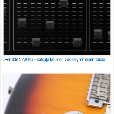
Eventide SP2016 – kaikuja kolmen vuosikymmenen takaa