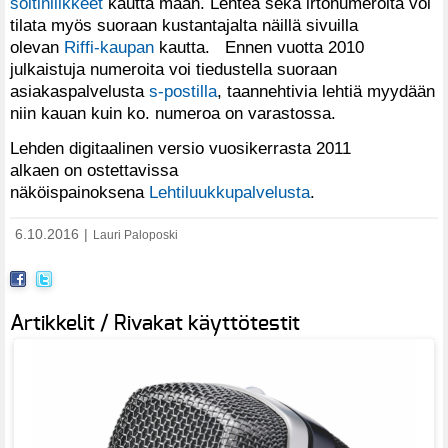
soitinliikkeet
kautta maan. Lehteä sekä irtonumeroita voi
tilata myös suoraan kustantajalta näillä sivuilla
olevan
Riffi-kaupan
kautta. Ennen vuotta 2010
julkaistuja numeroita voi tiedustella suoraan
asiakaspalvelusta
s-postilla
, taannehtivia lehtiä myydään
niin kauan kuin ko. numeroa on varastossa.
Lehden digitaalinen versio vuosikerrasta 2011
alkaen on ostettavissa
näköispainoksena
Lehtiluukkupalvelusta
.
6.10.2016
|
Lauri Paloposki
Artikkelit / Rivakat käyttötestit