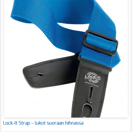
Lock-It Strap – lukot suoraan hihnassa