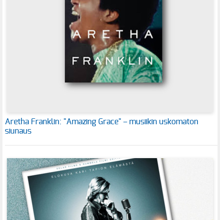
Aretha Franklin: "Amazing Grace" – musiikin uskomaton
siunaus