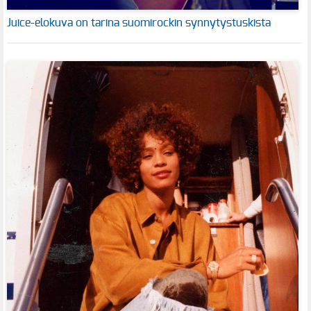
Juice-elokuva on tarina suomirockin synnytystuskista