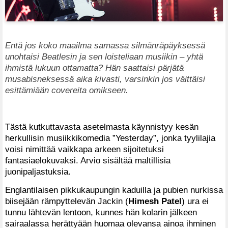
Entä jos koko maailma samassa silmänräpäyksessä
unohtaisi Beatlesin ja sen loisteliaan musiikin – yhtä
ihmistä lukuun ottamatta? Hän saattaisi pärjätä
musabisneksessä aika kivasti, varsinkin jos väittäisi
esittämiään covereita omikseen.
Tästä kutkuttavasta asetelmasta käynnistyy kesän
herkullisin musiikkikomedia ”Yesterday”, jonka tyylilajia
voisi nimittää vaikkapa arkeen sijoitetuksi
fantasiaelokuvaksi. Arvio sisältää maltillisia
juonipaljastuksia.
Englantilaisen pikkukaupungin kaduilla ja pubien nurkissa
biisejään rämpyttelevän Jackin (
Himesh Patel
) ura ei
tunnu lähtevän lentoon, kunnes hän kolarin jälkeen
sairaalassa herättyään huomaa olevansa ainoa ihminen