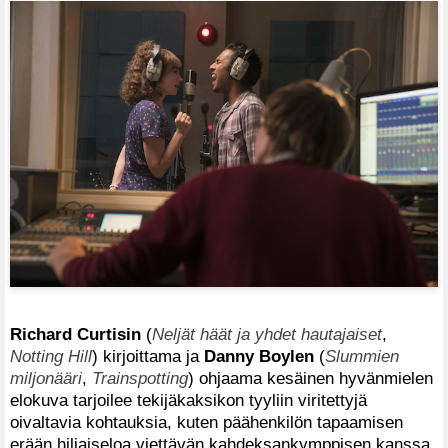
Richard Curtisin
(
Neljät häät ja yhdet hautajaiset
,
Notting Hill
) kirjoittama ja
Danny Boylen
(
Slummien
miljonääri
,
Trainspotting
) ohjaama kesäinen hyvänmielen
elokuva tarjoilee tekijäkaksikon tyyliin viritettyjä
oivaltavia kohtauksia, kuten päähenkilön tapaamisen
erään hiljaiseloa viettävän kahdeksankymppisen kanssa.