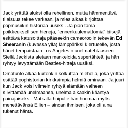
Jack yrittää aluksi olla rehellinen, mutta hämmentävä
tilaisuus tekee varkaan, ja mies alkaa kirjoittaa
popmusiikin historiaa uusiksi. Ja pian tämä
poikkeuksellisen hienoja, ”ennenkuulemattomia" biisejä
esittävä katusoittaja pääseekin cameoroolin tekevän
Ed
Sheeranin
(kuvassa yllä) lämppäriksi kiertueelle, josta
hänet tempaistaan Los Angelesin unelmatehtaaseen.
Siellä Jackista aletaan mankeloida supertähteä, ja hän
ryhtyy levyttämään Beatles-hittejä uusiksi.
Omatunto alkaa kuitenkin kolkuttaa miehellä, joka yrittää
esittää pophistorian kirkkaimpia helmiä ominaan. Ja juuri
kun Jack voisi viimein ryhtyä elämään valheen
siivittämää unelmaansa, unelma alkaakin kääntyä
painajaiseksi. Matkalla huipulle hän huomaa myös
menettävänsä Ellien – ainoan ihmisen, joka oli aina
tukenut häntä.