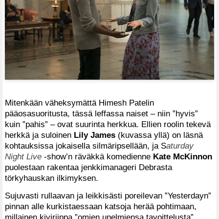
Mitenkään väheksymättä Himesh Patelin
pääosasuoritusta, tässä leffassa naiset – niin ”hyvis”
kuin ”pahis” – ovat suurinta herkkua. Ellien roolin tekevä
herkkä ja suloinen
Lily James
(kuvassa yllä) on läsnä
kohtauksissa jokaisella silmäripsellään, ja S
aturday
Night Live
-show’n räväkkä komedienne
Kate McKinnon
puolestaan rakentaa jenkkimanageri Debrasta
törkyhauskan ilkimyksen.
Sujuvasti rullaavan ja leikkisästi poreilevan ”Yesterdayn”
pinnan alle kurkistaessaan katsoja herää pohtimaan,
millainen kiviriippa ”omien unelmiensa tavoittelusta”