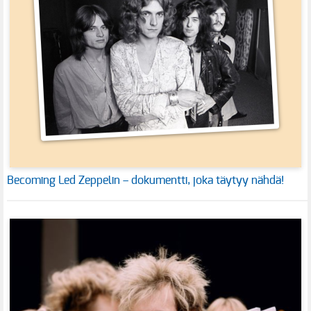
Becoming Led Zeppelin – dokumentti, joka täytyy nähdä!