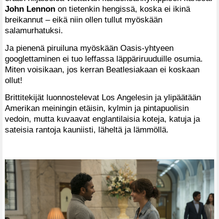
John Lennon
on tietenkin hengissä, koska ei ikinä
breikannut – eikä niin ollen tullut myöskään
salamurhatuksi.
Ja pienenä piruiluna myöskään Oasis-yhtyeen
googlettaminen ei tuo leffassa läppäriruuduille osumia.
Miten voisikaan, jos kerran Beatlesiakaan ei koskaan
ollut!
Brittitekijät luonnostelevat Los Angelesin ja ylipäätään
Amerikan meiningin etäisin, kylmin ja pintapuolisin
vedoin, mutta kuvaavat englantilaisia koteja, katuja ja
sateisia rantoja kauniisti, läheltä ja lämmöllä.