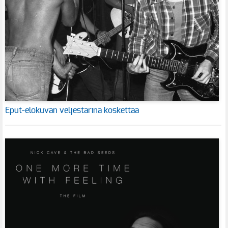
Eput-elokuvan veljestarina koskettaa