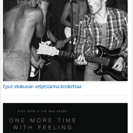
Eput-elokuvan veljestarina koskettaa