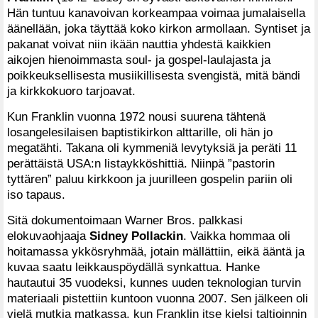
Hän tuntuu kanavoivan korkeampaa voimaa jumalaisella
äänellään, joka täyttää koko kirkon armollaan. Syntiset ja
pakanat voivat niin ikään nauttia yhdestä kaikkien
aikojen hienoimmasta soul- ja gospel-laulajasta ja
poikkeuksellisesta musiikillisesta svengistä, mitä bändi
ja kirkkokuoro tarjoavat.
Kun Franklin vuonna 1972 nousi suurena tähtenä
losangelesilaisen baptistikirkon alttarille, oli hän jo
megatähti. Takana oli kymmeniä levytyksiä ja peräti 11
perättäistä USA:n listaykköshittiä. Niinpä ”pastorin
tyttären” paluu kirkkoon ja juurilleen gospelin pariin oli
iso tapaus.
Sitä dokumentoimaan Warner Bros. palkkasi
elokuvaohjaaja
Sidney Pollackin
. Vaikka hommaa oli
hoitamassa ykkösryhmää, jotain mällättiin, eikä ääntä ja
kuvaa saatu leikkauspöydällä synkattua. Hanke
hautautui 35 vuodeksi, kunnes uuden teknologian turvin
materiaali pistettiin kuntoon vuonna 2007. Sen jälkeen oli
vielä mutkia matkassa, kun Franklin itse kielsi taltioinnin