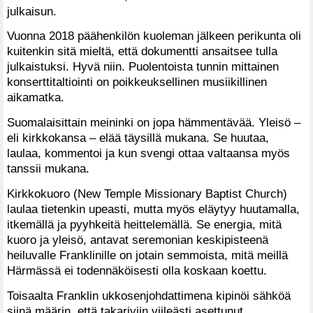
julkaisun.
Vuonna 2018 päähenkilön kuoleman jälkeen perikunta oli
kuitenkin sitä mieltä, että dokumentti ansaitsee tulla
julkaistuksi. Hyvä niin. Puolentoista tunnin mittainen
konserttitaltiointi on poikkeuksellinen musiikillinen
aikamatka.
Suomalaisittain meininki on jopa hämmentävää. Yleisö –
eli kirkkokansa – elää täysillä mukana. Se huutaa,
laulaa, kommentoi ja kun svengi ottaa valtaansa myös
tanssii mukana.
Kirkkokuoro (New Temple Missionary Baptist Church)
laulaa tietenkin upeasti, mutta myös eläytyy huutamalla,
itkemällä ja pyyhkeitä heittelemällä. Se energia, mitä
kuoro ja yleisö, antavat seremonian keskipisteenä
heiluvalle Franklinille on jotain semmoista, mitä meillä
Härmässä ei todennäköisesti olla koskaan koettu.
Toisaalta Franklin ukkosenjohdattimena kipinöi sähköä
siinä määrin, että takariviin viileästi asettunut