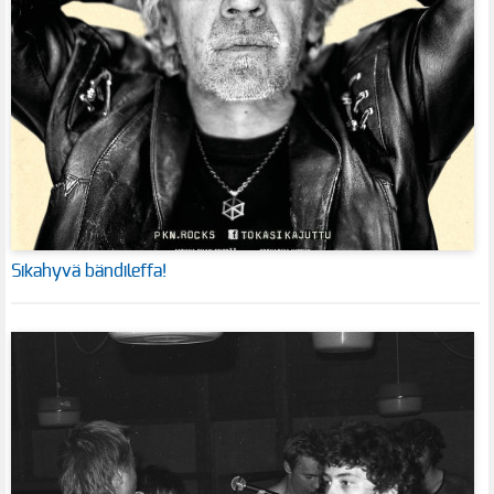
Sikahyvä bändileffa!