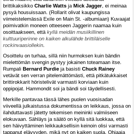
brittikaksikko
Charlie Watts
ja
Mick Jagger
, ei meinaa
pysyä housuissaan. (Rollarit olivat kaupungissa
viimeistelemässä Exile on Main St. -albumiaan) Kuvaajat
poimivatkin moneen otteeseen Jaggerin naamaa kuin
osoittaakseen, että
kyllä meidän musiikillinen
kulttuuriperinne on kaiken alkulähde brittiläiselle
rockinvaasiollekin
.
Osoittelu on turhaa, sillä niin hurmoksen kuin bändin
mielettömän svengin pystyy jokainen toteamaan itse.
Rumpali
Bernard Purdie
ja basisti
Chuck Rainey
vetävät sen verran pitelemättömästi, että pitkätukkaiset
brittirokkarit höristelivät varmasti korviaan kuin
oppipojat. Hammondit soi ja bändi soi täydellisesti.
Merkille pantavaa tässä lähes puolen vuosisadan
viiveellä julkaistussa dokumentissa on leikkaus, jossa on
ilahduttavasti jätetty tekemisen meininki valmiiseen
elokuvaan. Sähläys ja säätö on kyllä sitä luokkaa, että
sen häivyttäminen leikkauksellisin keinoin olisi varmasti
tappanut elävyyden, mikä nyt on kaiken suola. Ohjaaja