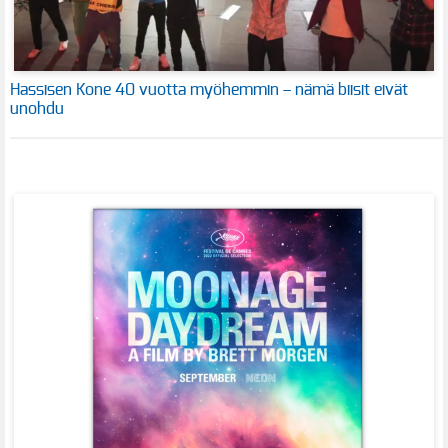
Hassisen Kone 40 vuotta myöhemmin – nämä biisit eivät
unohdu