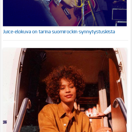
Juice-elokuva on tarina suomirockin synnytystuskista