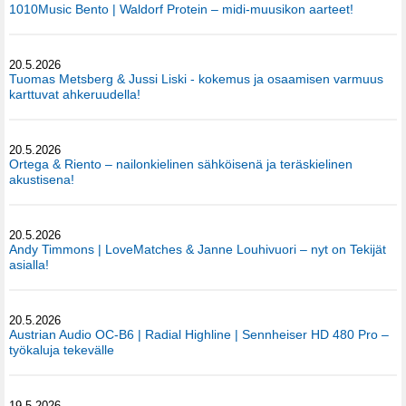
1010Music Bento | Waldorf Protein – midi-muusikon aarteet!
20.5.2026
Tuomas Metsberg & Jussi Liski - kokemus ja osaamisen varmuus
karttuvat ahkeruudella!
20.5.2026
Ortega & Riento – nailonkielinen sähköisenä ja teräskielinen
akustisena!
20.5.2026
Andy Timmons | LoveMatches & Janne Louhivuori – nyt on Tekijät
asialla!
20.5.2026
Austrian Audio OC-B6 | Radial Highline | Sennheiser HD 480 Pro –
työkaluja tekevälle
19.5.2026