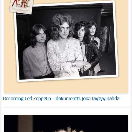
Becoming Led Zeppelin – dokumentti, joka täytyy nähdä!