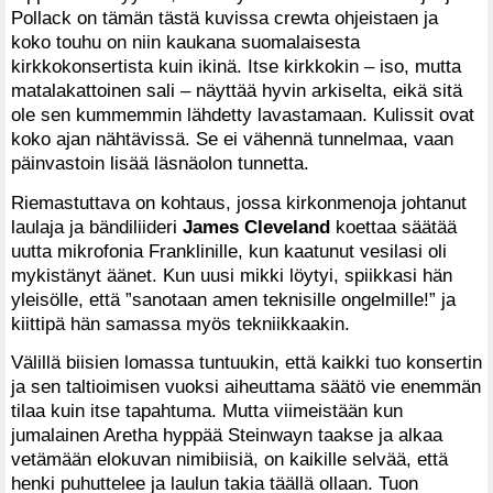
Pollack on tämän tästä kuvissa crewta ohjeistaen ja
koko touhu on niin kaukana suomalaisesta
kirkkokonsertista kuin ikinä. Itse kirkkokin – iso, mutta
matalakattoinen sali – näyttää hyvin arkiselta, eikä sitä
ole sen kummemmin lähdetty lavastamaan. Kulissit ovat
koko ajan nähtävissä. Se ei vähennä tunnelmaa, vaan
päinvastoin lisää läsnäolon tunnetta.
Riemastuttava on kohtaus, jossa kirkonmenoja johtanut
laulaja ja bändiliideri
James Cleveland
koettaa säätää
uutta mikrofonia Franklinille, kun kaatunut vesilasi oli
mykistänyt äänet. Kun uusi mikki löytyi, spiikkasi hän
yleisölle, että ”sanotaan amen teknisille ongelmille!” ja
kiittipä hän samassa myös tekniikkaakin.
Välillä biisien lomassa tuntuukin, että kaikki tuo konsertin
ja sen taltioimisen vuoksi aiheuttama säätö vie enemmän
tilaa kuin itse tapahtuma. Mutta viimeistään kun
jumalainen Aretha hyppää Steinwayn taakse ja alkaa
vetämään elokuvan nimibiisiä, on kaikille selvää, että
henki puhuttelee ja laulun takia täällä ollaan. Tuon