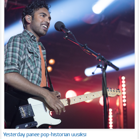
Yesterday panee pop-historian uusiksi