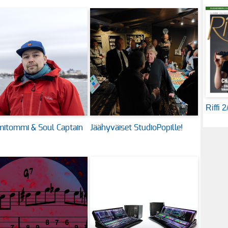
Riffi 
itommi & Soul Captain
Jäähyväiset StudioPopille!