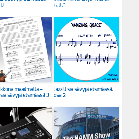
20
rätit”
kkona maailmalla –
Jazzillisia sävyjä etsimässä,
lisia sävyjä etsimässä 3
osa 2