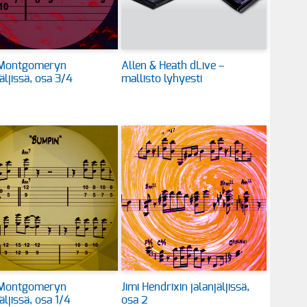
Montgomeryn
Allen & Heath dLive –
jäljissä, osa 3/4
mallisto lyhyesti
Montgomeryn
Jimi Hendrixin jalanjäljissä,
äljissä, osa 1/4
osa 2