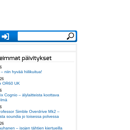
eimmat päivitykset
6
– niin hyvää hiilikuitua!
026
e OR60 UK
6
x Cognio – älylaitteista koottava
elmä
6
ofessor Simble Overdrive Mk2 –
ta soundia jo toisessa polvessa
026
auhanen – isojen tähtien kiertueilla