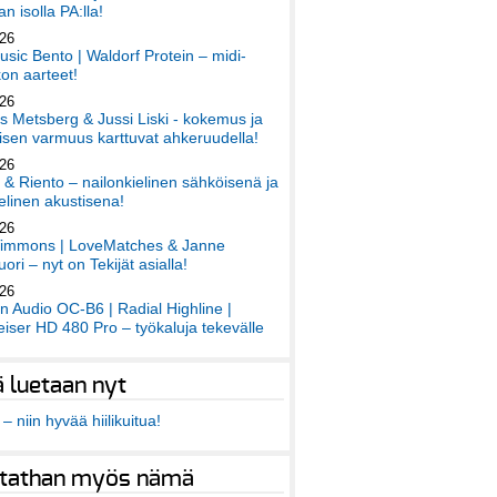
an isolla PA:lla!
026
sic Bento | Waldorf Protein – midi-
on aarteet!
026
 Metsberg & Jussi Liski - kokemus ja
sen varmuus karttuvat ahkeruudella!
026
 & Riento – nailonkielinen sähköisenä ja
elinen akustisena!
026
immons | LoveMatches & Janne
ori – nyt on Tekijät asialla!
026
an Audio OC-B6 | Radial Highline |
iser HD 480 Pro – työkaluja tekevälle
ä luetaan nyt
– niin hyvää hiilikuitua!
tathan myös nämä