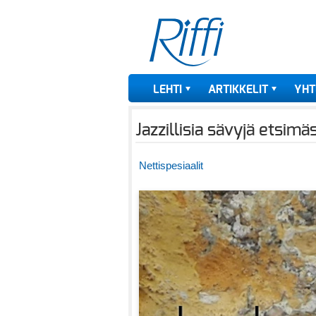
LEHTI
ARTIKKELIT
YHT
Jazzillisia sävyjä etsim
Nettispesiaalit