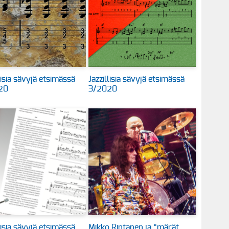
lisia sävyjä etsimässä
Jazzillisia sävyjä etsimässä
20
3/2020
lisia sävyjä etsimässä
Mikko Rintanen ja ”märät