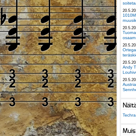
soiteta
20.5.2
1010Mu
muusik
20.5.2
Tuomas
osaami
20.5.2
Ortega
teräski
20.5.2
Andy T
Louhivu
20.5.2
Austri
Sennhe
Näit
Techra 
Muis