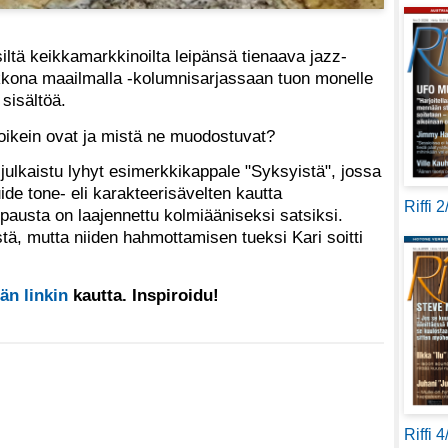
siltä keikkamarkkinoilta leipänsä tienaava jazz-
sikkona maailmalla -kolumnisarjassaan tuon monelle
 sisältöä.
t oikein ovat ja mistä ne muodostuvat?
julkaistu lyhyt esimerkkikappale "Syksyistä", jossa
ide tone- eli karakteerisävelten kautta
Riffi 
austa on laajennettu kolmiääniseksi satsiksi.
istä, mutta niiden hahmottamisen tueksi Kari soitti
än linkin
kautta. Inspiroidu!
Riffi 