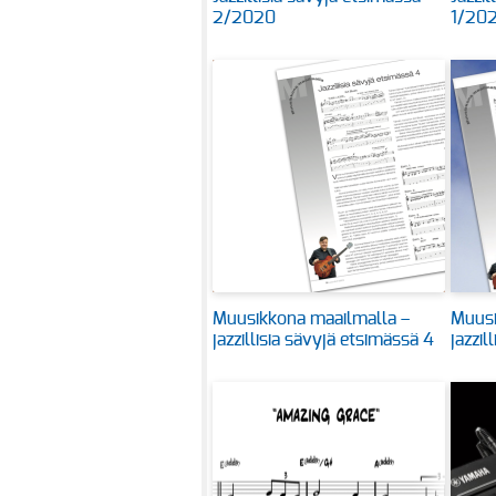
2/2020
1/20
Muusikkona maailmalla –
Muusi
jazzillisia sävyjä etsimässä 4
jazzil