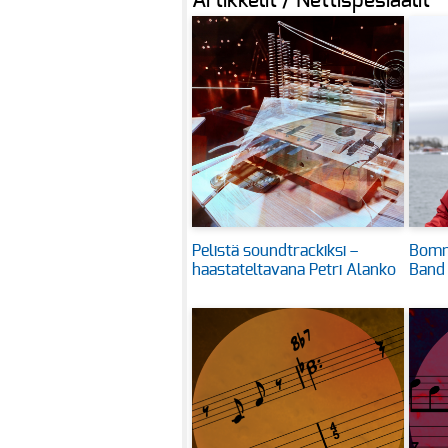
Artikkelit / Nettispesiaalit
Pelistä soundtrackiksi –
Bomm
haastateltavana Petri Alanko
Band