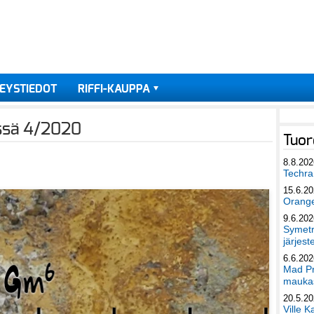
EYSTIEDOT
RIFFI-KAUPPA
ässä 4/2020
Tuor
8.8.202
Techra 
15.6.2
Orang
9.6.202
Symetri
järjest
6.6.202
Mad Pr
maukas
20.5.2
Ville K