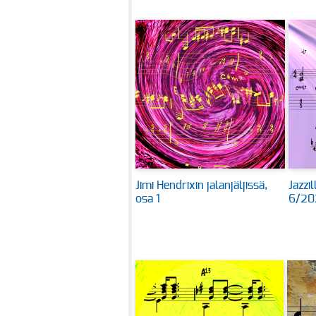
Jimi Hendrixin jalanjäljissä,
Jazzi
osa 1
6/20