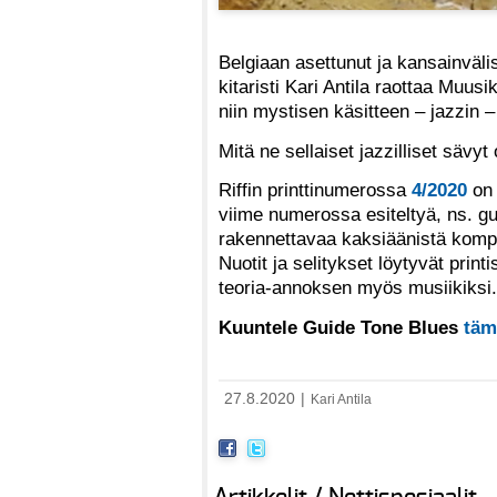
Belgiaan asettunut ja kansainväli
kitaristi Kari Antila raottaa Muu
niin mystisen käsitteen – jazzin –
Mitä ne sellaiset jazzilliset sävy
Riffin printtinumerossa
4/2020
on 
viime numerossa esiteltyä, ns. gu
rakennettavaa kaksiäänistä kompp
Nuotit ja selitykset löytyvät print
teoria-annoksen myös musiikiksi.
Kuuntele Guide Tone Blues
täm
27.8.2020
|
Kari Antila