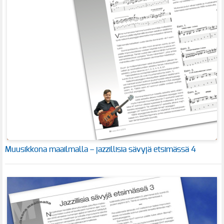
Muusikkona maailmalla – jazzillisia sävyjä etsimässä 4