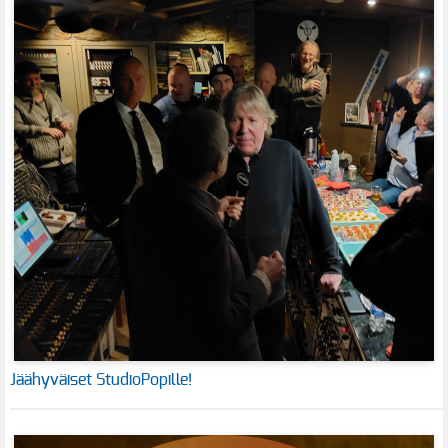
Jäähyväiset StudioPopille!