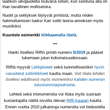
laatikon ulkopuolelta lisäväriä silloin, kun sointuna alla on
ihan tavallinen molliseiska.
Nuotit ja selitykset löytyvät printistä, mutta niiden
hahmottamisen tueksi Kari soitti teoria-annoksen myös
musiikiksi.
Kuuntele esimerkki
klikkaamalla tästä
.
•••
Hanki itsellesi Riffin printti-numero
5/2019
ja pääset
lukemaan jutun kokonaisuudessaan.
Riffiä myyvät
Lehtipisteet
sekä luonnollisestikin
hyvin
varustetut soitinliikkeet
kautta maan.
Voit tilata lehden
itsellesi edullisesti myös esimerkiksi
kahden numeron
tutustumistarjouksena.
Lehteä sekä irtonumeroita voi tilata myös suoraan
kustantajalta näillä sivuilla olevan
Riffi-kaupan
kautta.
Ennen vuotta 2010 julkaistuja numeroita voi tiedustella