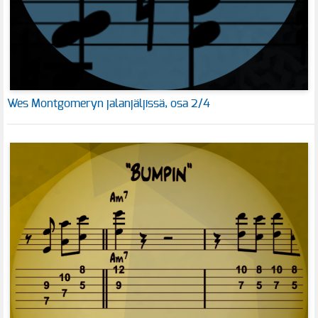
Wes Montgomeryn jalanjäljissä, osa 2/4