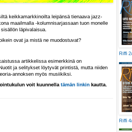
siltä keikkamarkkinoilta leipänsä tienaava jazz-
ikkona maailmalla -kolumnisarjassaan tuon monelle
 sisällön läpivalaisua.
t oikein ovat ja mistä ne muodostuvat?
Riffi 
kaistussa artikkelissa esimerkkinä on
uotit ja selitykset löytyvät printistä, mutta niiden
 teoria-annoksen myös musiikiksi.
sointukulun voit kuunnella
tämän linkin
kautta.
Riffi 