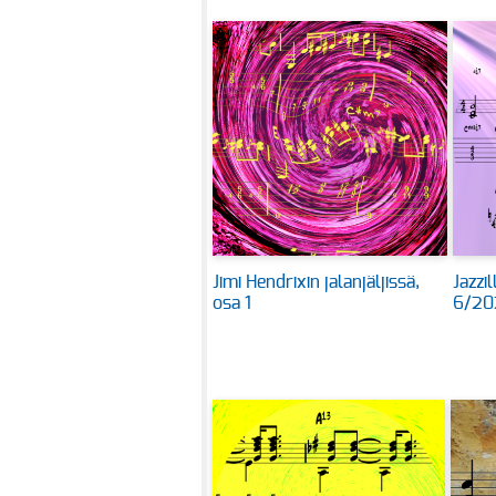
Jimi Hendrixin jalanjäljissä,
Jazzi
osa 1
6/20