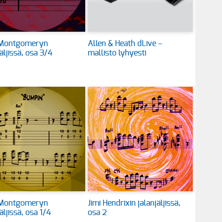
Montgomeryn
Allen & Heath dLive –
jäljissä, osa 3/4
mallisto lyhyesti
Montgomeryn
Jimi Hendrixin jalanjäljissä,
äljissä, osa 1/4
osa 2