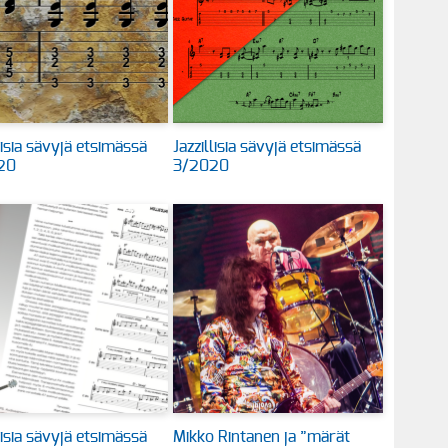
lisia sävyjä etsimässä
Jazzillisia sävyjä etsimässä
20
3/2020
lisia sävyjä etsimässä
Mikko Rintanen ja ”märät