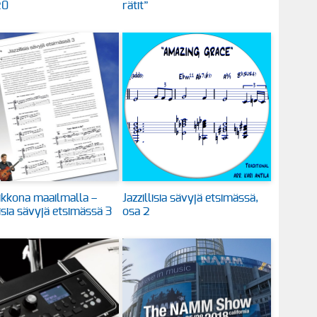
20
rätit”
kkona maailmalla –
Jazzillisia sävyjä etsimässä,
lisia sävyjä etsimässä 3
osa 2