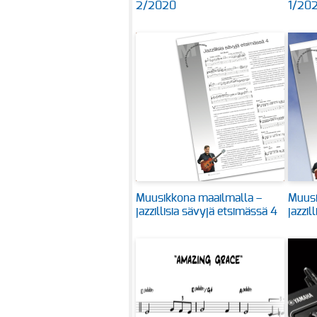
2/2020
1/20
Muusikkona maailmalla –
Muusi
jazzillisia sävyjä etsimässä 4
jazzil