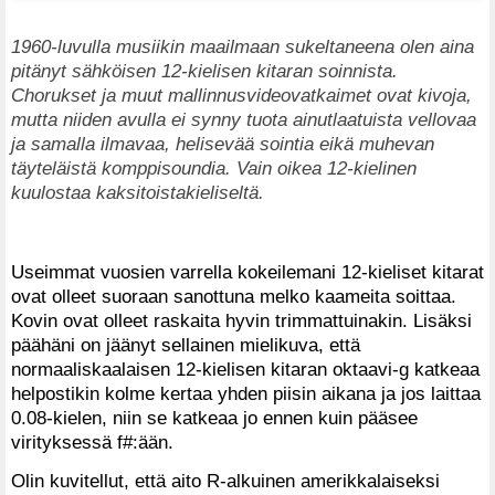
1960-luvulla musiikin maailmaan sukeltaneena olen aina
pitänyt sähköisen 12-kielisen kitaran soinnista.
Chorukset ja muut mallinnusvideovatkaimet ovat kivoja,
mutta niiden avulla ei synny tuota ainutlaatuista vellovaa
ja samalla ilmavaa, helisevää sointia eikä muhevan
täyteläistä komppisoundia. Vain oikea 12-kielinen
kuulostaa kaksitoistakieliseltä.
Useimmat vuosien varrella kokeilemani 12-kieliset kitarat
ovat olleet suoraan sanottuna melko kaameita soittaa.
Kovin ovat olleet raskaita hyvin trimmattuinakin. Lisäksi
päähäni on jäänyt sellainen mielikuva, että
normaaliskaalaisen 12-kielisen kitaran oktaavi-g katkeaa
helpostikin kolme kertaa yhden piisin aikana ja jos laittaa
0.08-kielen, niin se katkeaa jo ennen kuin pääsee
virityksessä f#:ään.
Olin kuvitellut, että aito R-alkuinen amerikkalaiseksi