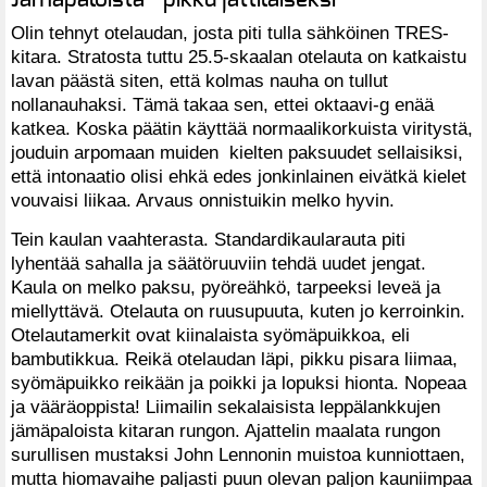
Olin tehnyt otelaudan, josta piti tulla sähköinen TRES-
kitara. Stratosta tuttu 25.5-skaalan otelauta on katkaistu
lavan päästä siten, että kolmas nauha on tullut
nollanauhaksi. Tämä takaa sen, ettei oktaavi-g enää
katkea. Koska päätin käyttää normaalikorkuista viritystä,
jouduin arpomaan muiden kielten paksuudet sellaisiksi,
että intonaatio olisi ehkä edes jonkinlainen eivätkä kielet
vouvaisi liikaa. Arvaus onnistuikin melko hyvin.
Tein kaulan vaahterasta. Standardikaularauta piti
lyhentää sahalla ja säätöruuviin tehdä uudet jengat.
Kaula on melko paksu, pyöreähkö, tarpeeksi leveä ja
miellyttävä. Otelauta on ruusupuuta, kuten jo kerroinkin.
Otelautamerkit ovat kiinalaista syömäpuikkoa, eli
bambutikkua. Reikä otelaudan läpi, pikku pisara liimaa,
syömäpuikko reikään ja poikki ja lopuksi hionta. Nopeaa
ja vääräoppista! Liimailin sekalaisista leppälankkujen
jämäpaloista kitaran rungon. Ajattelin maalata rungon
surullisen mustaksi John Lennonin muistoa kunniottaen,
mutta hiomavaihe paljasti puun olevan paljon kauniimpaa