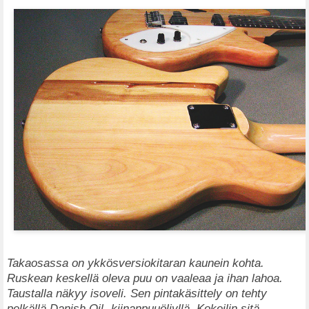
Takaosassa on ykkösversiokitaran kaunein kohta.
Ruskean keskellä oleva puu on vaaleaa ja ihan lahoa.
Taustalla näkyy isoveli. Sen pintakäsittely on tehty
pelkällä Danish Oil -kiinanpuuöljyllä. Kokeilin sitä