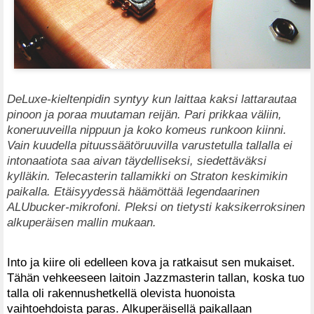
DeLuxe-kieltenpidin syntyy kun laittaa kaksi lattarautaa
pinoon ja poraa muutaman reijän. Pari prikkaa väliin,
koneruuveilla nippuun ja koko komeus runkoon kiinni.
Vain kuudella pituussäätöruuvilla varustetulla tallalla ei
intonaatiota saa aivan täydelliseksi, siedettäväksi
kylläkin. Telecasterin tallamikki on Straton keskimikin
paikalla. Etäisyydessä häämöttää legendaarinen
ALUbucker-mikrofoni. Pleksi on tietysti kaksikerroksinen
alkuperäisen mallin mukaan.
Into ja kiire oli edelleen kova ja ratkaisut sen mukaiset.
Tähän vehkeeseen laitoin Jazzmasterin tallan, koska tuo
talla oli rakennushetkellä olevista huonoista
vaihtoehdoista paras. Alkuperäisellä paikallaan