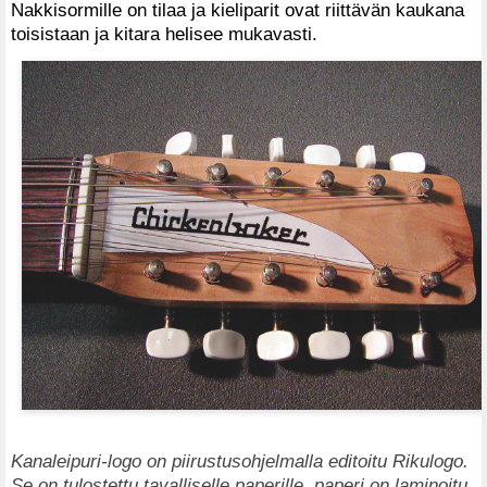
Nakkisormille on tilaa ja kieliparit ovat riittävän kaukana
toisistaan ja kitara helisee mukavasti.
Kanaleipuri-logo on piirustusohjelmalla editoitu Rikulogo.
Se on tulostettu tavalliselle paperille, paperi on laminoitu