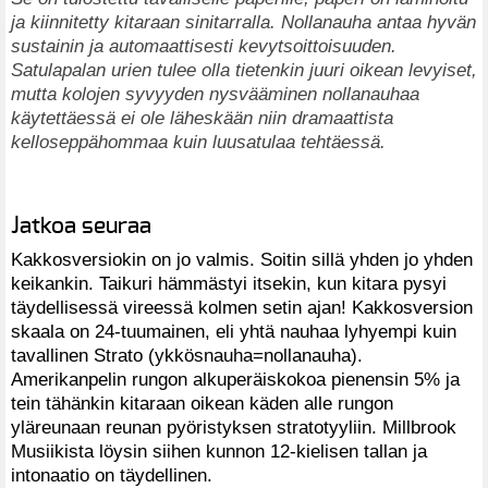
ja kiinnitetty kitaraan sinitarralla. Nollanauha antaa hyvän
sustainin ja automaattisesti kevytsoittoisuuden.
Satulapalan urien tulee olla tietenkin juuri oikean levyiset,
mutta kolojen syvyyden nysvääminen nollanauhaa
käytettäessä ei ole läheskään niin dramaattista
kelloseppähommaa kuin luusatulaa tehtäessä.
Jatkoa seuraa
Kakkosversiokin on jo valmis. Soitin sillä yhden jo yhden
keikankin. Taikuri hämmästyi itsekin, kun kitara pysyi
täydellisessä vireessä kolmen setin ajan! Kakkosversion
skaala on 24-tuumainen, eli yhtä nauhaa lyhyempi kuin
tavallinen Strato (ykkösnauha=nollanauha).
Amerikanpelin rungon alkuperäiskokoa pienensin 5% ja
tein tähänkin kitaraan oikean käden alle rungon
yläreunaan reunan pyöristyksen stratotyyliin. Millbrook
Musiikista löysin siihen kunnon 12-kielisen tallan ja
intonaatio on täydellinen.