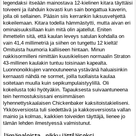
legendaksi itseään mainostava 12-kielinen kitara täyttäisi
toiveeni ja ilahduin kovasti kun sain bongattua kaverin,
jolla oli sellainen. Pääsin siis kerrankin luksusvehjettä
kokeilemaan. Kitara todella hämmästytti, mutta aivan eri
ominaisuuksillaan kuin mitä olin ajatellut. Eniten
ihmettelin sitä, että kaulan leveys satulan kohdalla on
vain 41,4 millimetriä ja siihen on tungettu 12 kieltä!
Omituista huumoria kalliiseen hintaan. Minun
nakkisormilleni nimittäin kuusikielisen normaalin Straton
43-millinen kaulakin tuntuu toisinaan kapealta.
Luonnonoikkujen vannoutuneena ystävänä haluaisinkin
kernaasti nähdä ne sormet, joilla tuollaista kaulaa
soitetaan muulla kuin sepikumpulaistyylillä. Oli
kokeilusta toki hyötyäkin. Tapauksesta suivaantuneena
tein hermostuksissani ensimmäisen
lyhennettyskaalaisen Chickenbaker kaksitoistakieliseni.
Ykkösversiosta tuli siedettävä ja kakkosversiosta vallan
mainio ja kolmas, kaikkien toiveiden täyttäjä, lienee jo
tämän lehden ilmestyessä valmistunut.
Jämäpaloista pikku jättiläiseksi