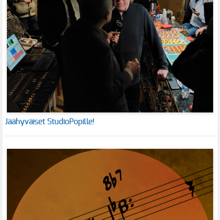
Jäähyväiset StudioPopille!