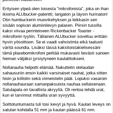
Erityisen ylpeä olen toisesta ”mikrofonista”, joka on ihan
ikioma ALUbucker-patentti; langaton ja täysin hurinaton!
Otin humbuckerin muovikehyksen ja leikkasin sen
sisään sopivan alumiinilevyn palasen. Piirsin tussilla
kaksi viivaa perinteiseen Rickenbacker Toaster -
mikrofonin tyyliin. Tällainen ALUbucker soveltuu erittäin
hyvin yösoittoon. Se ei vaadi vahvistinta eikä taatusti
väritä soundia. Lisäksi tässä kaksitoistakielisessäni
tämä plasebomikrofoni peittää mukavasti lievästi sanoen
hieman väljäksi jyrsiytyneen kaulaliitokseni.
Nollanauha helpotti elämää. Nakuttelin otelaudan
sahausuriin ensin kaikki varsinaiset nauhat, jotka sitten
hioin ja kiillotin sekä viimeistelin päät. Lopuksi vasaroin
nollanauhauraan samanpaksuista nauhaa sellaisenaan.
Satulapala on tavallista akryyliä. Oli rentoa tehdä urat,
kun ei tarvinnut mittailla uran syvyyttä.
Soittotuntumasta tuli tosi kevyt ja hyvä. Kaulan leveys on
satulan kohdalla 51 mm ja kaulan päässä 61 mm.