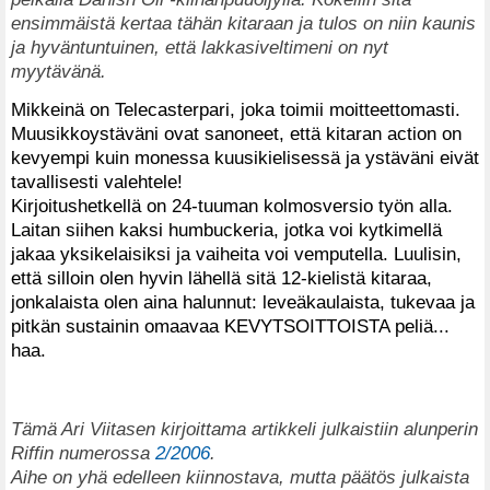
ensimmäistä kertaa tähän kitaraan ja tulos on niin kaunis
ja hyväntuntuinen, että lakkasiveltimeni on nyt
myytävänä.
Mikkeinä on Telecasterpari, joka toimii moitteettomasti.
Muusikkoystäväni ovat sanoneet, että kitaran action on
kevyempi kuin monessa kuusikielisessä ja ystäväni eivät
tavallisesti valehtele!
Kirjoitushetkellä on 24-tuuman kolmosversio työn alla.
Laitan siihen kaksi humbuckeria, jotka voi kytkimellä
jakaa yksikelaisiksi ja vaiheita voi vemputella. Luulisin,
että silloin olen hyvin lähellä sitä 12-kielistä kitaraa,
jonkalaista olen aina halunnut: leveäkaulaista, tukevaa ja
pitkän sustainin omaavaa KEVYTSOITTOISTA peliä...
haa.
Tämä Ari Viitasen kirjoittama artikkeli julkaistiin alunperin
Riffin numerossa
2/2006
.
Aihe on yhä edelleen kiinnostava, mutta päätös julkaista