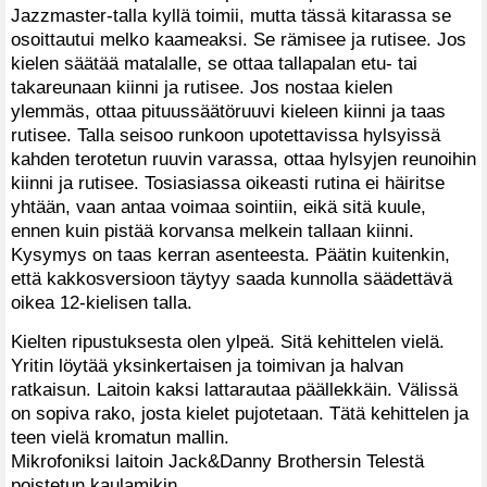
Jazzmaster-talla kyllä toimii, mutta tässä kitarassa se
osoittautui melko kaameaksi. Se rämisee ja rutisee. Jos
kielen säätää matalalle, se ottaa tallapalan etu- tai
takareunaan kiinni ja rutisee. Jos nostaa kielen
ylemmäs, ottaa pituussäätöruuvi kieleen kiinni ja taas
rutisee. Talla seisoo runkoon upotettavissa hylsyissä
kahden terotetun ruuvin varassa, ottaa hylsyjen reunoihin
kiinni ja rutisee. Tosiasiassa oikeasti rutina ei häiritse
yhtään, vaan antaa voimaa sointiin, eikä sitä kuule,
ennen kuin pistää korvansa melkein tallaan kiinni.
Kysymys on taas kerran asenteesta. Päätin kuitenkin,
että kakkosversioon täytyy saada kunnolla säädettävä
oikea 12-kielisen talla.
Kielten ripustuksesta olen ylpeä. Sitä kehittelen vielä.
Yritin löytää yksinkertaisen ja toimivan ja halvan
ratkaisun. Laitoin kaksi lattarautaa päällekkäin. Välissä
on sopiva rako, josta kielet pujotetaan. Tätä kehittelen ja
teen vielä kromatun mallin.
Mikrofoniksi laitoin Jack&Danny Brothersin Telestä
poistetun kaulamikin.